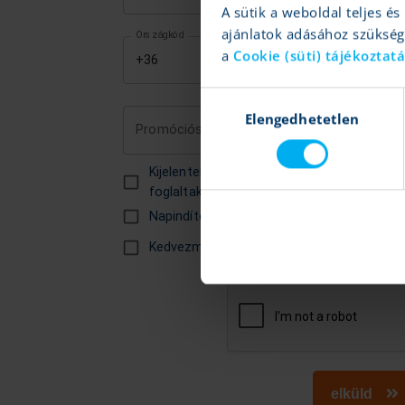
A sütik a weboldal teljes 
ajánlatok adásához szüksé
Országkód
a
Cookie (süti) tájékoztat
Mobiltelefon szám
*
Hozzájárulás
Elengedhetetlen
kiválasztása
Promóciós kód
Kijelentem, hogy elolvastam az
adatke
foglaltakat
Napindító piaci
email értesítések
Kedvezmények és akciók
fogadása email
elküld