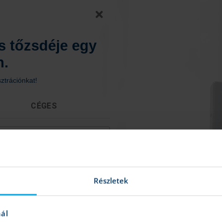
s tőzsdéje egy
n.
sztrációnkat!
CÉGES
Részletek
nál