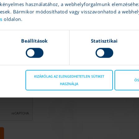
és kényelmes használatához, a webhelyforgalmunk elemzéséhe
gesek. Bármikor módosíthatod vagy visszavonhatod a webhel
ás
oldalon.
Beállítások
Statisztikai
zelési tájékoztatóban
*
KIZÁRÓLAG AZ ELENGEDHETETLEN SÜTIKET
ÖS
HASZNÁLJA
ben