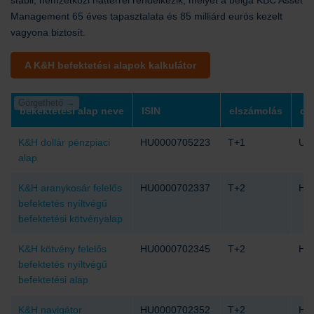
stabil, nemzetközi háttérrel rendelkezik, melyet a belga KBC Asset
Management 65 éves tapasztalata és 85 milliárd eurós kezelt
vagyona biztosít.
A K&H befektetési alapok kalkulátor
bekektetési alap neve
ISIN
elszámolás
de
K&H dollár pénzpiaci
HU0000705223
T+1
US
alap
K&H aranykosár felelős
HU0000702337
T+2
HU
befektetés nyíltvégű
befektetési kötvényalap
K&H kötvény felelős
HU0000702345
T+2
HU
befektetés nyíltvégű
befektetési alap
K&H navigátor
HU0000702352
T+2
HU