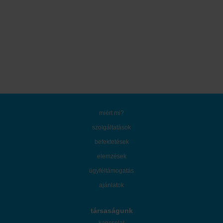
miért mi?
szolgáltatások
befektetések
elemzések
ügyféltámogatás
ajánlatok
társaságunk
kapcsolat