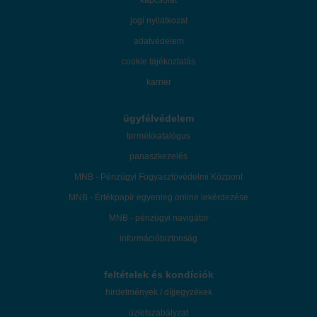
jogi nyilatkozat
adatvédelem
cookie tájékoztatás
karrier
ügyfélvédelem
termékkatalógus
panaszkezelés
MNB - Pénzügyi Fogyasztóvédelmi Központ
MNB - Értékpapír egyenleg online lekérdezése
MNB - pénzügyi navigátor
információbiztonság
feltételek és kondíciók
hirdetmények / díjjegyzékek
üzletszabályzat