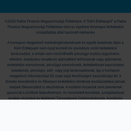
©2026 Patria Finance Magyarországi Fióktelepe. A "K&H Értékpapír" a Patria
Finance Magyarországi Fióktelepe mint az ügyfelek tényleges befektetési
szolgáltatója által használt márkanév.
A honlapon megjelenő marketingközlemények és egyéb tartalmak útján a
K&H Értékpapír nem nyújt konkrét és személyre szóló befektetési
tanácsadást, a leírtak nem minősíthetők pénzügyi eszköz jegyzésére,
vételére, eladására vonatkozó ajánlattételi felhívásnak vagy ajánlatnak,
befektetési elemzésnek, pénzügyi elemzésnek, befektetéssel kapcsolatos
kutatásnak, pénzügyi, adó- vagy jogi tanácsadásnak, így a honlapon
megjelenő információkat Ön csak saját felelősségre használhatja fel. A
tőzsdei kereskedési és tőkepiaci befektetési döntések kockázatokkal járnak,
melyek tőkevesztést is okozhatnak. A múltbeli hozamok nem jelentenek
garanciát a jövőbeli teljesítményre. Az ismertetett termékek, szolgáltatások
további részleteit és feltételeit Társaságunk Üzletszabályzata, Kondíciós
Listája, a termékmegállapodások, valamint mindezek mellékletei
tartalmazzák. A kondíciók módosításának jogát a K&H Értékpapír fenntartja. A
K&H Értékpapír működését anyavállalata révén a cseh pénzügyi felügyelet, a
CNB (Czech National Bank) ellenőrzi, egyes, jogszabályban nevesített
tárgykörök esetében pedig az MNB (Magyar Nemzeti Bank) is jogosult