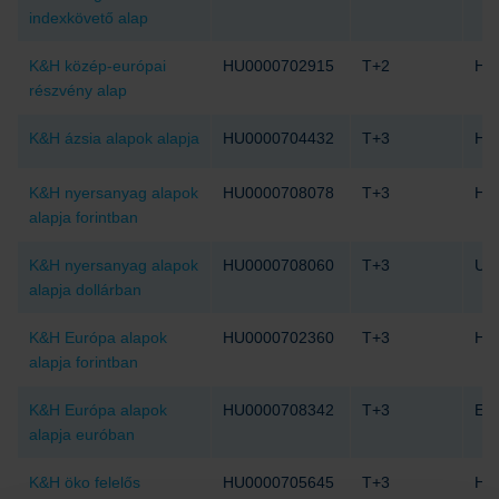
indexkövető alap
K&H közép-európai
HU0000702915
T+2
HU
részvény alap
K&H ázsia alapok alapja
HU0000704432
T+3
HU
K&H nyersanyag alapok
HU0000708078
T+3
HU
alapja forintban
K&H nyersanyag alapok
HU0000708060
T+3
US
alapja dollárban
K&H Európa alapok
HU0000702360
T+3
HU
alapja forintban
K&H Európa alapok
HU0000708342
T+3
EU
alapja euróban
K&H öko felelős
HU0000705645
T+3
HU