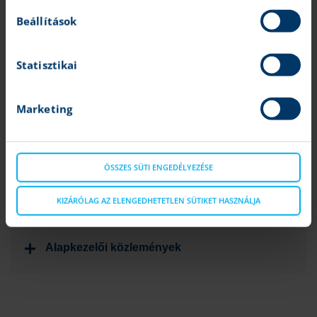
kötvényalap
Beállítások
K&H amerika alapok
HU0000717210
T+3
US
alapja dollárban
Statisztikai
K&H amerika alapok
HU0000701982
T+3
HU
alapja forintban
Marketing
a K&H befektetési alapokhoz kapcsolódó fontos
ÖSSZES SÜTI ENGEDÉLYEZÉSE
dokumentumokat itt is elérheted:
KIZÁRÓLAG AZ ELENGEDHETETLEN SÜTIKET HASZNÁLJA
Alapkezelői közlemények