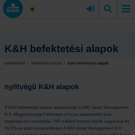
K&H befektetési alapok
befektetések
/
befektetési alapok
/
K&H befektetési alapok
nyíltvégű K&H alapok
A K&H befektetési alapok alapkezelője a KBC Asset Management
N.V. Magyarországi Fióktelepe a hazai alapkezelési piac
meghatározó szereplője, 785 milliárd forintos kezelt vagyonnal és
16,5%-os piaci részesedéssel. A KBC Asset Management N.V.