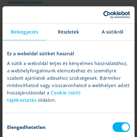
befektetési alapok
alapja
K&H válogatott
HU0000703418
T+3
HU
kényelem nyíltvégű
Beleegyezés
Részletek
A sütikről
alapok alapja
K&H válogatott lendület
HU0000703426
T+3
HU
Ez a weboldal sütiket használ
nyíltvégű alapok alapja
A sütik a weboldal teljes és kényelmes használatához,
K&H válogatott iram
HU0000703434
T+3
HU
a webhelyforgalmunk elemzéséhez és személyre
nyíltvégű alapok alapja
szabott ajánlatok adásához szükségesek. Bármikor
módosíthatod vagy visszavonhatod a webhelyen adott
K&H nemzetközi vegyes
HU0000709175
T+3
EU
hozzájárulásodat a
Cookie (süti)
alapok alapja euróban
tájékoztatás
oldalon.
K&H nemzetközi vegyes
HU0000718002
T+3
US
alapok alapja dollárban
Hozzájárulás
Elengedhetetlen
kiválasztása
K&H állampapír felelős
HU0000712872
T+2
HU
befektetés nyíltvégű