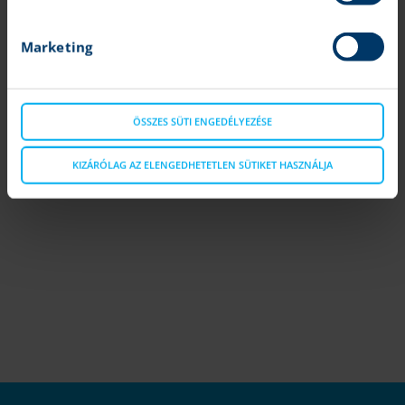
népszerű, azonban rendkívül kockázatos befektetési forma, a
Marketing
Társaságunknál kizárólag ETC-k formájában érhető el
ÖSSZES SÜTI ENGEDÉLYEZÉSE
KIZÁRÓLAG AZ ELENGEDHETETLEN SÜTIKET HASZNÁLJA