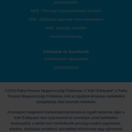
panaszkezelés
MNB - Pénzügyi Fogyasztóvédelmi Központ
MNB - Értékpapír egyenleg online lekérdezése
MNB - pénzügyi navigátor
információbiztonság
feltételek és kondíciók
hirdetmények / díjjegyzékek
üzletszabályzat
©2026 Patria Finance Magyarországi Fióktelepe. A "K&H Értékpapír" a Patria
Finance Magyarországi Fióktelepe mint az ügyfelek tényleges befektetési
szolgáltatója által használt márkanév.
A honlapon megjelenő marketingközlemények és egyéb tartalmak útján a
K&H Értékpapír nem nyújt konkrét és személyre szóló befektetési
tanácsadást, a leírtak nem minősíthetők pénzügyi eszköz jegyzésére,
vételére, eladására vonatkozó ajánlattételi felhívásnak vagy ajánlatnak,