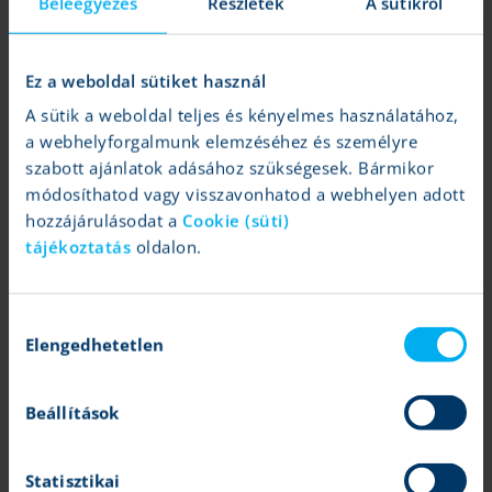
Beleegyezés
Részletek
A sütikről
Ez a weboldal sütiket használ
magyar állampapírok
A sütik a weboldal teljes és kényelmes használatához,
vásárolj állampapírt, ha bombabiztos, ám mégis vonzó
a webhelyforgalmunk elemzéséhez és személyre
hozamlehetőséget keresel
szabott ajánlatok adásához szükségesek. Bármikor
módosíthatod vagy visszavonhatod a webhelyen adott
hozzájárulásodat a
Cookie (süti)
tájékoztatás
oldalon.
határidős termékek
Hozzájárulás
üzletkötés egy, a jövőben meghatározott időpontra, forward
Elengedhetetlen
kiválasztása
megbízás segítségével
Beállítások
Statisztikai
kriptodevizák