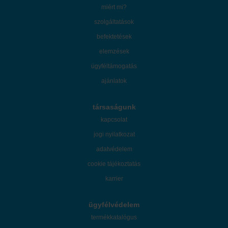
miért mi?
szolgáltatások
befektetések
elemzések
ügyféltámogatás
ajánlatok
társaságunk
kapcsolat
jogi nyilatkozat
adatvédelem
cookie tájékoztatás
karrier
ügyfélvédelem
termékkatalógus