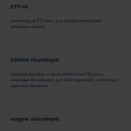
ETF-ek
ismerd meg az ETF-eket, azaz tőzsdén kereskedhető
befektetési alapokat
külföldi részvények
kereskedj devizában a nálunk elérhető közel 30 piacon
óriáscégek részvényeivel, pont olyan egyszerűen, mintha hazai
papírokkal tőzsdéznél
magyar részvények