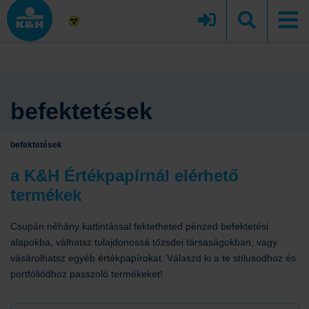
befektetések
befektetések
a K&H Értékpapírnál elérhető
termékek
Csupán néhány kattintással fektetheted pénzed befektetési
alapokba, válhatsz tulajdonossá tőzsdei társaságokban, vagy
vásárolhatsz egyéb értékpapírokat. Válaszd ki a te stílusodhoz és
portfóliódhoz passzoló termékeket!