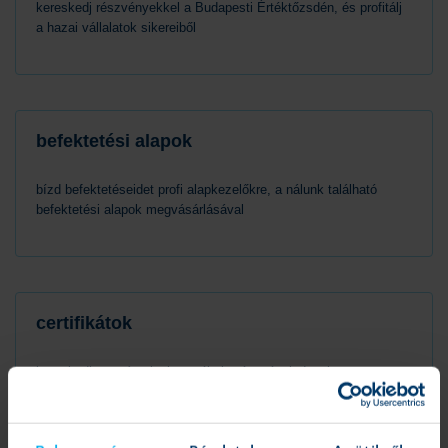
kereskedj részvényekkel a Budapesti Értéktőzsdén, és profitálj
a hazai vállalatok sikereiből
befektetési alapok
bízd befektetéseidet profi alapkezelőkre, a nálunk található
befektetési alapok megvásárlásával
certifikátok
kereskedhetsz árupiaci termékek, részvényindexek,
devizapárok, vagy akár egyedi részvények árfolyamváltozására,
certifikátok segítségével