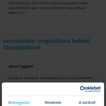
K&H Értékpapírt által elérhető teljes termékpaletta mellett,
egyedi díjakkal, igény szerint befektetési tanácsadással
kiegészítve.
kereskedési megoldások haladó
tőzsdézőknek
short ügylet
profitálj az árfolyamok zuhanásából short pozíció felvételével
Beleegyezés
Részletek
A sütikről
tőkeáttételes kereskedés