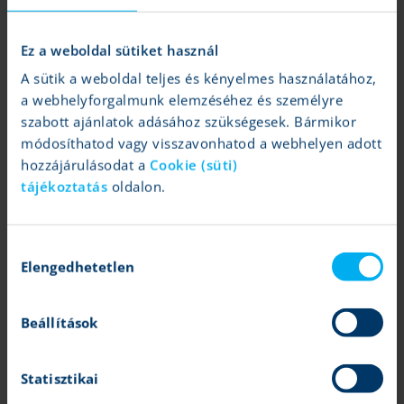
kereskedj befektetett tőkéd többszöröséért
Ez a weboldal sütiket használ
A sütik a weboldal teljes és kényelmes használatához,
a webhelyforgalmunk elemzéséhez és személyre
szabott ajánlatok adásához szükségesek. Bármikor
pre-market kereskedés
módosíthatod vagy visszavonhatod a webhelyen adott
hozzájárulásodat a
Cookie (süti)
tájékoztatás
oldalon.
kereskedj már nyitás előtt egyes amerikai piacokon
Hozzájárulás
Elengedhetetlen
kiválasztása
napon belüli kereskedés
Beállítások
daytrade
Statisztikai