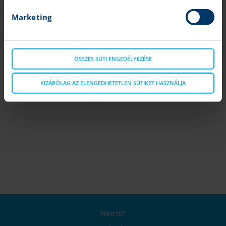
kereskedj napon belül részvényekkel, kedvezményes díjak
mellett
Marketing
ÖSSZES SÜTI ENGEDÉLYEZÉSE
KIZÁRÓLAG AZ ELENGEDHETETLEN SÜTIKET HASZNÁLJA
miért mi?