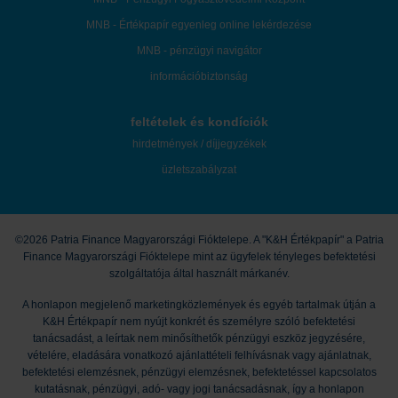
MNB - Értékpapír egyenleg online lekérdezése
MNB - pénzügyi navigátor
információbiztonság
feltételek és kondíciók
hirdetmények / díjjegyzékek
üzletszabályzat
©2026 Patria Finance Magyarországi Fióktelepe. A "K&H Értékpapír" a Patria
Finance Magyarországi Fióktelepe mint az ügyfelek tényleges befektetési
szolgáltatója által használt márkanév.
A honlapon megjelenő marketingközlemények és egyéb tartalmak útján a
K&H Értékpapír nem nyújt konkrét és személyre szóló befektetési
tanácsadást, a leírtak nem minősíthetők pénzügyi eszköz jegyzésére,
vételére, eladására vonatkozó ajánlattételi felhívásnak vagy ajánlatnak,
befektetési elemzésnek, pénzügyi elemzésnek, befektetéssel kapcsolatos
kutatásnak, pénzügyi, adó- vagy jogi tanácsadásnak, így a honlapon