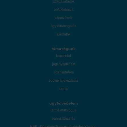
szolgáltatások
befektetések
elemzések
ügyféltámogatás
ajánlatok
társaságunk
kapcsolat
jogi nyilatkozat
adatvédelem
cookie tájékoztatás
karrier
ügyfélvédelem
termékkatalógus
panaszkezelés
MNB - Pénzügyi Fogyasztóvédelmi Központ