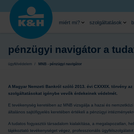
miért mi?
szolgáltatások
b
pénzügyi navigátor a tuda
ügyfélvédelem
/
MNB - pénzügyi navigátor
A Magyar Nemzeti Bankról szóló 2013. évi CXXXIX. törvény az M
szolgáltatásokat igénybe vevők érdekeinek védelmét.
E tevékenység keretében az MNB vizsgálja a hazai és nemzetközi p
általános sajtófigyelés keretében értékeli a pénzügyi intézmények
A tudatos fogyasztói társadalom kialakítása, a megalapozatlan, h
tájékoztató tevékenységet végez, professzionális ügyfélszolgálatot