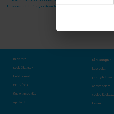
www.mnb.hu/fogyasztovedelem/penzugyi-navigator-fuzetek
miért mi?
társaságunk
szolgáltatások
kapcsolat
befektetések
jogi nyilatkozat
elemzések
adatvédelem
ügyféltámogatás
cookie tájékozt
ajánlatok
karrier