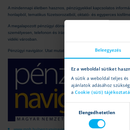
A mindennapi életben hasznos, pénzügyekkel kapcsolatos informá
honlapból, tematikus füzetsorozatból, oktató- és egyperces kisfilm
A megalapozott pénzügyi döntést ösztönző tájékoztatás mellett az 
személyesen, telefonon és írásban is rendelkezésre állnak, míg 
vidéki városban.
Beleegyezés
Pénzügyi navigátor. Utat mutat a pénzügyekben.
Ez a weboldal sütiket hasz
A sütik a weboldal teljes 
ajánlatok adásához szüksé
a
Cookie (süti) tájékoztat
Hozzájárulás
Elengedhetetlen
kiválasztása
www.mnb.hu/penzugyinavigator