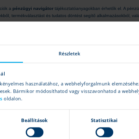
ciók a
pénzügyi navigátor
tájékoztatóanyagokban érhetők el. A pénzü
ekből, termékválasztást és tudatos döntést segítő alkalmazásokból, vala
MNB a panaszos helyzetek kezeléséhez is segítséget nyújt. A budapesti 
a fővárostól távol élő fogyasztók az MNB-vel együttműködő Pénzügyi Na
Részletek
nál
és kényelmes használatához, a webhelyforgalmunk elemzéséhe
gesek. Bármikor módosíthatod vagy visszavonhatod a webhel
ás
oldalon.
Beállítások
Statisztikai