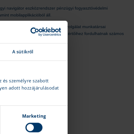
gyi navigátor eszközrendszer pénzügyi fogyasztóvédelmi
mint mobilapplikációból áll.
Krisztina körúton található ügyfélszolgálat munkatársai
vigátor Tanácsadó Irodahálózat szakértőihez fordulhatnak számos
A sütikről
z és személyre szabott
yen adott hozzájárulásodat
Marketing