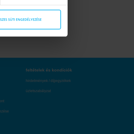
SZES SÜTI ENGEDÉLYEZÉSE
feltételek és kondíciók
hirdetmények / díjjegyzékek
üzletszabályzat
ont
dezése