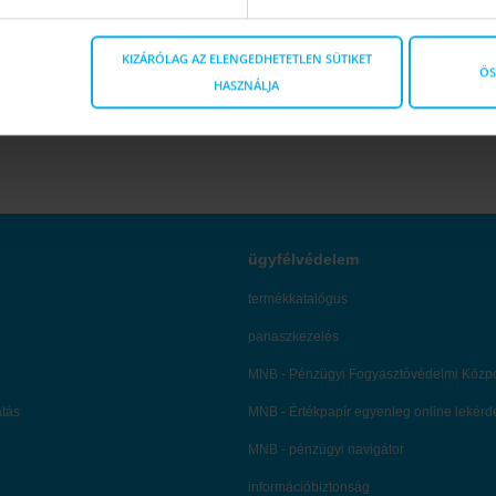
KIZÁRÓLAG AZ ELENGEDHETETLEN SÜTIKET
ÖS
HASZNÁLJA
ügyfélvédelem
termékkatalógus
panaszkezelés
MNB - Pénzügyi Fogyasztóvédelmi Közp
atás
MNB - Értékpapír egyenleg online lekér
MNB - pénzügyi navigátor
információbiztonság