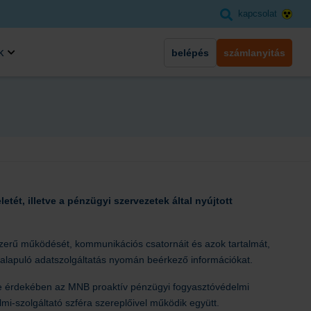
kapcsolat
k
belépés
számlanyitás
ét, illetve a pénzügyi szervezetek által nyújtott
szerű működését, kommunikációs csatornáit és azok tartalmát,
n alapuló adatszolgáltatás nyomán beérkező információkat.
ése érdekében az MNB proaktív pénzügyi fogyasztóvédelmi
lmi-szolgáltató szféra szereplőivel működik együtt.