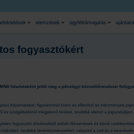
efektetések
elemzések
ügyféltámogatás
ajánlato
tos fogyasztókért
NB feladataként jelöli meg a pénzügyi közvetítőrendszer felügyelet
iaci folyamatokat, figyelemmel kíséri és ellenőrzi az intézmények jog
ről és szolgáltatókról megjelenő híreket, továbbá elemzi a jogszabályo
elytelen fogyasztói döntésekből adódó félreértések és károk csökkent
 működtet, továbbá társintézményekkel, valamint a civil és a kereskede