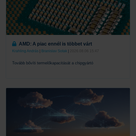
AMD: A piac ennél is többet várt
Krahling András
|
Branislav Sotak
|
2026.08.06 15:47
Tovább bővíti termelőkapacitását a chipgyártó
Tovább