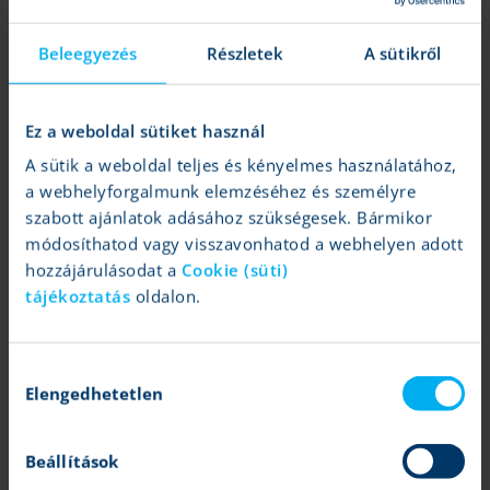
Beleegyezés
Részletek
A sütikről
Tovább
Ez a weboldal sütiket használ
A sütik a weboldal teljes és kényelmes használatához,
a webhelyforgalmunk elemzéséhez és személyre
szabott ajánlatok adásához szükségesek. Bármikor
módosíthatod vagy visszavonhatod a webhelyen adott
hozzájárulásodat a
Cookie (süti)
tájékoztatás
oldalon.
9 fontos hír ma reggel
K&H Értékpapír
|
2026.08.04 08:33
Olaj, Palantir, AstraZeneca, BP
Hozzájárulás
Elengedhetetlen
kiválasztása
Tovább
Beállítások