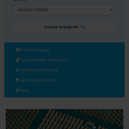
válassz címkét
összes bejegyzés
hírösszefoglaló
fundamentális elemzések
technikai elemzések
kereskedési ötletek
blog