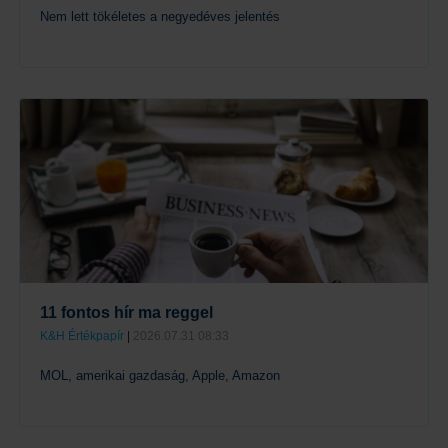
Nem lett tökéletes a negyedéves jelentés
Tovább
11 fontos hír ma reggel
K&H Értékpapír
|
2026.07.31 08:33
MOL, amerikai gazdaság, Apple, Amazon
Tovább