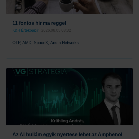
11 fontos hír ma reggel
K&H Értékpapír
|
2026.08.05 08:32
OTP, AMD, SpaceX, Arista Networks
Tovább
Az AI-hullám egyik nyertese lehet az Amphenol