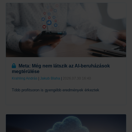
Meta: Még nem látszik az AI-beruházások
megtérülése
Krahling András
|
Jakub Blaha
|
2026.07.30 16:40
Több profitsoron is gyengébb eredmények érkeztek
Tovább