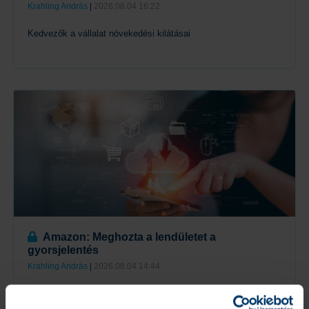
Krahling András
|
2026.08.04 16:22
Kedvezők a vállalat növekedési kilátásai
Tovább
Amazon: Meghozta a lendületet a
gyorsjelentés
Krahling András
|
2026.08.04 14:44
Az erős eredmények ellensúlyozták a korábbi aggodalmakat