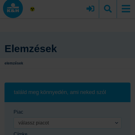
Elemzések
elemzések
találd meg könnyedén, ami neked szól
Piac
válassz piacot
Címke