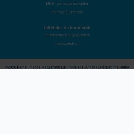
MNB - pénzügyi navigátor
információbiztonság
feltételek és kondíciók
hirdetmények / díjjegyzékek
üzletszabályzat
©2026 Patria Finance Magyarországi Fióktelepe. A "K&H Értékpapír" a Patria
Finance Magyarországi Fióktelepe mint az ügyfelek tényleges befektetési
szolgáltatója által használt márkanév.
A honlapon megjelenő marketingközlemények és egyéb tartalmak útján a
K&H Értékpapír nem nyújt konkrét és személyre szóló befektetési
tanácsadást, a leírtak nem minősíthetők pénzügyi eszköz jegyzésére,
vételére, eladására vonatkozó ajánlattételi felhívásnak vagy ajánlatnak,
befektetési elemzésnek, pénzügyi elemzésnek, befektetéssel kapcsolatos
kutatásnak, pénzügyi, adó- vagy jogi tanácsadásnak, így a honlapon
megjelenő információkat Ön csak saját felelősségre használhatja fel. A
tőzsdei kereskedési és tőkepiaci befektetési döntések kockázatokkal járnak,