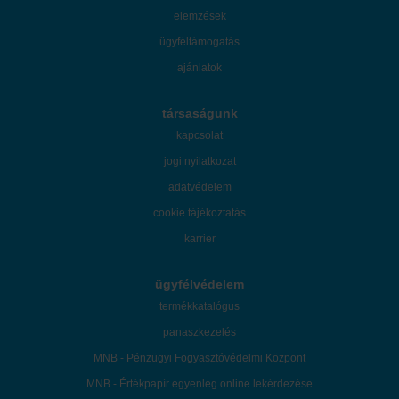
elemzések
ügyféltámogatás
ajánlatok
társaságunk
kapcsolat
jogi nyilatkozat
adatvédelem
cookie tájékoztatás
karrier
ügyfélvédelem
termékkatalógus
panaszkezelés
MNB - Pénzügyi Fogyasztóvédelmi Központ
MNB - Értékpapír egyenleg online lekérdezése