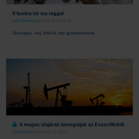
9 fontos hír ma reggel
K&H Értékpapír
|
2026.08.03 08:34
Devizapiac, olaj, AbbVie, heti gyorsjelentések
Tovább
A magas olajárak támogatják az ExxonMobilt
Varga Dániel
|
2026.07.31 15:19