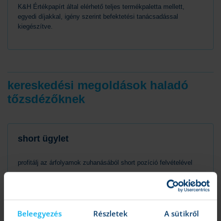
K&H Értékpapírt által elérhető teljes termékpaletta mellett,
egyedi díjakkal, igény szerint befektetési tanácsadással
kiegészítve.
kereskedési megoldások haladó
tőzsdézőknek
short ügylet
profitálj az árfolyamok zuhanásából short pozíció felvételével
Beleegyezés
Részletek
A sütikről
tőkeáttételes kereskedés