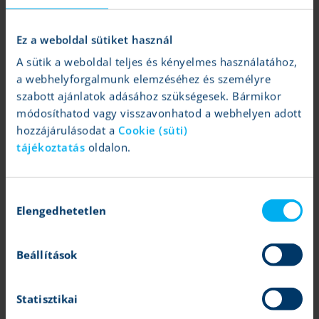
kereskedj befektetett tőkéd többszöröséért
Ez a weboldal sütiket használ
A sütik a weboldal teljes és kényelmes használatához,
a webhelyforgalmunk elemzéséhez és személyre
szabott ajánlatok adásához szükségesek. Bármikor
pre-market kereskedés
módosíthatod vagy visszavonhatod a webhelyen adott
hozzájárulásodat a
Cookie (süti)
tájékoztatás
oldalon.
kereskedj már nyitás előtt egyes amerikai piacokon
Hozzájárulás
Elengedhetetlen
kiválasztása
napon belüli kereskedés
Beállítások
daytrade
Statisztikai