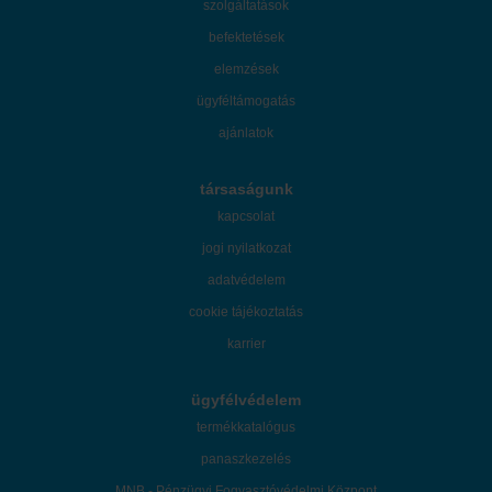
szolgáltatások
befektetések
elemzések
ügyféltámogatás
ajánlatok
társaságunk
kapcsolat
jogi nyilatkozat
adatvédelem
cookie tájékoztatás
karrier
ügyfélvédelem
termékkatalógus
panaszkezelés
MNB - Pénzügyi Fogyasztóvédelmi Központ