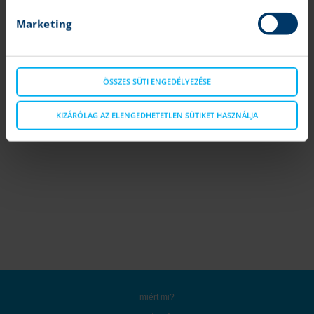
kereskedj napon belül részvényekkel, kedvezményes díjak
mellett
Marketing
ÖSSZES SÜTI ENGEDÉLYEZÉSE
KIZÁRÓLAG AZ ELENGEDHETETLEN SÜTIKET HASZNÁLJA
miért mi?