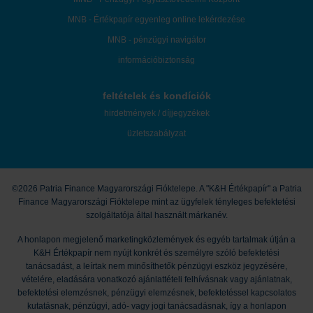
MNB - Értékpapír egyenleg online lekérdezése
MNB - pénzügyi navigátor
információbiztonság
feltételek és kondíciók
hirdetmények / díjjegyzékek
üzletszabályzat
©2026 Patria Finance Magyarországi Fióktelepe. A "K&H Értékpapír" a Patria
Finance Magyarországi Fióktelepe mint az ügyfelek tényleges befektetési
szolgáltatója által használt márkanév.
A honlapon megjelenő marketingközlemények és egyéb tartalmak útján a
K&H Értékpapír nem nyújt konkrét és személyre szóló befektetési
tanácsadást, a leírtak nem minősíthetők pénzügyi eszköz jegyzésére,
vételére, eladására vonatkozó ajánlattételi felhívásnak vagy ajánlatnak,
befektetési elemzésnek, pénzügyi elemzésnek, befektetéssel kapcsolatos
kutatásnak, pénzügyi, adó- vagy jogi tanácsadásnak, így a honlapon