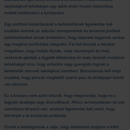
segítségével lehetséges egy adott elvárt hozam biztosítása
mellett csökkenteni a kockázatot.
Egy portfolió kialakításánál a befektetőknek figyelembe kell
továbbá venniük az adózási szempontokat és tervezett jövőbeli
befektetéseiket annak érdekében, hogy képesek legyenek azokat
egy meglévő portfolióba integrálni. Fel kell tenniük a kérdést
magukban, hogy melyik tőzsde, mely részvények és mely
szektorok ajánlják a legjobb kilátásokat és mely devizák mutatnak
lehetőséget arra, hogy erősödni vagy gyengülni fognak a
befektetők nemzeti valutájával szemben. Biztosítaniuk kell majd
továbbá, hogy pénzük megfelelő számú piac és értékpapír között
van elosztva.
Ez a brosúra nem azért készült, hogy megmondja, hogy mi a
legjobb stratégia vagy diverzifikáció. Ahhoz természetesen túl sok
személyes tényező van, amelyet figyelembe kell venni, hogy
felmérjük a te kockázati profilodat.
Ennek a katalógusnak a célja, hogy áttekintést nyújtson a K&H