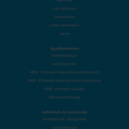
kapcsolat
jogi nyilatkozat
adatvédelem
cookie tájékoztatás
karrier
ügyfélvédelem
termékkatalógus
panaszkezelés
MNB - Pénzügyi Fogyasztóvédelmi Központ
MNB - Értékpapír egyenleg online lekérdezése
MNB - pénzügyi navigátor
információbiztonság
feltételek és kondíciók
hirdetmények / díjjegyzékek
üzletszabályzat