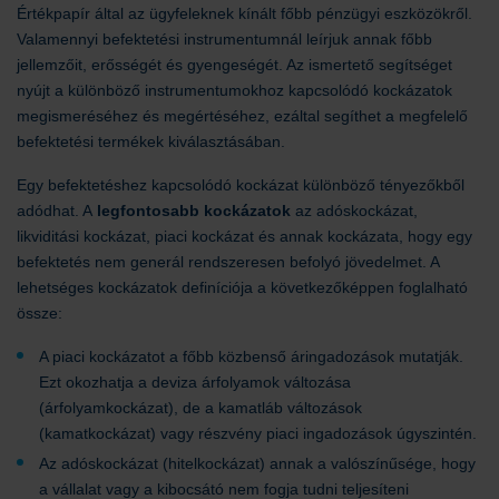
Értékpapír által az ügyfeleknek kínált főbb pénzügyi eszközökről.
Valamennyi befektetési instrumentumnál leírjuk annak főbb
jellemzőit, erősségét és gyengeségét. Az ismertető segítséget
nyújt a különböző instrumentumokhoz kapcsolódó kockázatok
megismeréséhez és megértéséhez, ezáltal segíthet a megfelelő
befektetési termékek kiválasztásában.
Egy befektetéshez kapcsolódó kockázat különböző tényezőkből
adódhat. A
legfontosabb kockázatok
az adóskockázat,
likviditási kockázat, piaci kockázat és annak kockázata, hogy egy
befektetés nem generál rendszeresen befolyó jövedelmet. A
lehetséges kockázatok definíciója a következőképpen foglalható
össze:
A piaci kockázatot a főbb közbenső áringadozások mutatják.
Ezt okozhatja a deviza árfolyamok változása
(árfolyamkockázat), de a kamatláb változások
(kamatkockázat) vagy részvény piaci ingadozások úgyszintén.
Az adóskockázat (hitelkockázat) annak a valószínűsége, hogy
a vállalat vagy a kibocsátó nem fogja tudni teljesíteni