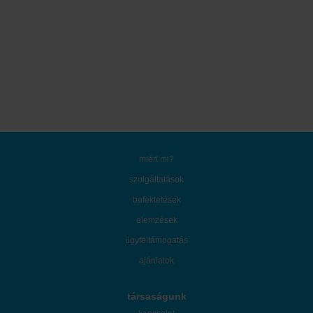
miért mi?
szolgáltatások
befektetések
elemzések
ügyféltámogatás
ajánlatok
társaságunk