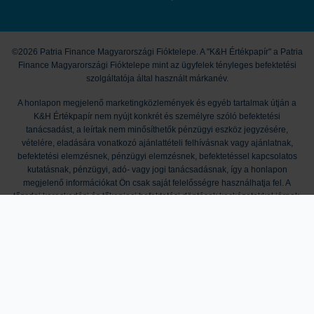
©2026 Patria Finance Magyarországi Fióktelepe. A "K&H Értékpapír" a Patria
Finance Magyarországi Fióktelepe mint az ügyfelek tényleges befektetési
szolgáltatója által használt márkanév.
A honlapon megjelenő marketingközlemények és egyéb tartalmak útján a
K&H Értékpapír nem nyújt konkrét és személyre szóló befektetési
tanácsadást, a leírtak nem minősíthetők pénzügyi eszköz jegyzésére,
vételére, eladására vonatkozó ajánlattételi felhívásnak vagy ajánlatnak,
befektetési elemzésnek, pénzügyi elemzésnek, befektetéssel kapcsolatos
kutatásnak, pénzügyi, adó- vagy jogi tanácsadásnak, így a honlapon
megjelenő információkat Ön csak saját felelősségre használhatja fel. A
tőzsdei kereskedési és tőkepiaci befektetési döntések kockázatokkal járnak,
melyek tőkevesztést is okozhatnak. A múltbeli hozamok nem jelentenek
garanciát a jövőbeli teljesítményre. Az ismertetett termékek, szolgáltatások
további részleteit és feltételeit Társaságunk Üzletszabályzata, Kondíciós
Listája, a termékmegállapodások, valamint mindezek mellékletei
tartalmazzák. A kondíciók módosításának jogát a K&H Értékpapír fenntartja. A
K&H Értékpapír működését anyavállalata révén a cseh pénzügyi felügyelet, a
CNB (Czech National Bank) ellenőrzi, egyes, jogszabályban nevesített
tárgykörök esetében pedig az MNB (Magyar Nemzeti Bank) is jogosult