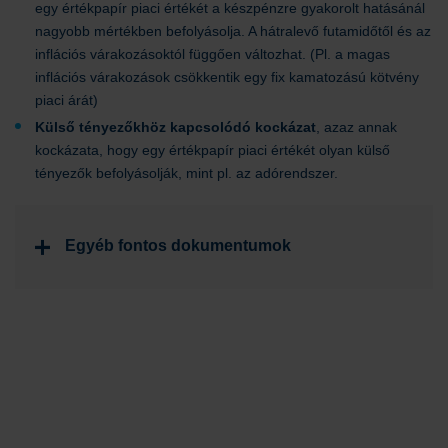
egy értékpapír piaci értékét a készpénzre gyakorolt hatásánál
nagyobb mértékben befolyásolja. A hátralevő futamidőtől és az
inflációs várakozásoktól függően változhat. (Pl. a magas
inflációs várakozások csökkentik egy fix kamatozású kötvény
piaci árát)
Külső tényezőkhöz kapcsolódó kockázat
, azaz annak
kockázata, hogy egy értékpapír piaci értékét olyan külső
tényezők befolyásolják, mint pl. az adórendszer.
Egyéb fontos dokumentumok