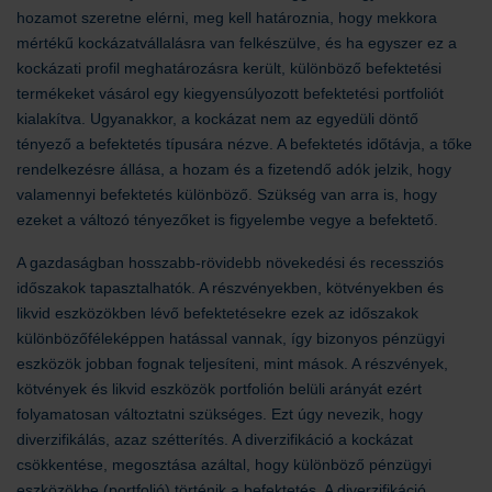
hozamot szeretne elérni, meg kell határoznia, hogy mekkora
mértékű kockázatvállalásra van felkészülve, és ha egyszer ez a
kockázati profil meghatározásra került, különböző befektetési
termékeket vásárol egy kiegyensúlyozott befektetési portfoliót
kialakítva. Ugyanakkor, a kockázat nem az egyedüli döntő
tényező a befektetés típusára nézve. A befektetés időtávja, a tőke
rendelkezésre állása, a hozam és a fizetendő adók jelzik, hogy
valamennyi befektetés különböző. Szükség van arra is, hogy
ezeket a változó tényezőket is figyelembe vegye a befektető.
A gazdaságban hosszabb-rövidebb növekedési és recessziós
időszakok tapasztalhatók. A részvényekben, kötvényekben és
likvid eszközökben lévő befektetésekre ezek az időszakok
különbözőféleképpen hatással vannak, így bizonyos pénzügyi
eszközök jobban fognak teljesíteni, mint mások. A részvények,
kötvények és likvid eszközök portfolión belüli arányát ezért
folyamatosan változtatni szükséges. Ezt úgy nevezik, hogy
diverzifikálás, azaz szétterítés. A diverzifikáció a kockázat
csökkentése, megosztása azáltal, hogy különböző pénzügyi
eszközökbe (portfolió) történik a befektetés. A diverzifikáció