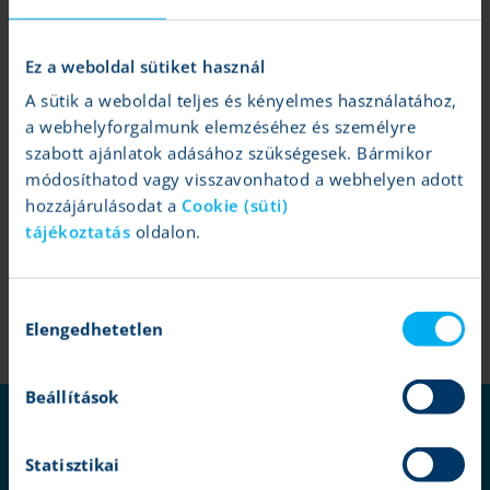
Ez a weboldal sütiket használ
A sütik a weboldal teljes és kényelmes használatához,
a webhelyforgalmunk elemzéséhez és személyre
Alapkezelői közlemények
szabott ajánlatok adásához szükségesek. Bármikor
módosíthatod vagy visszavonhatod a webhelyen adott
hozzájárulásodat a
Cookie (süti)
tájékoztatás
oldalon.
Hozzájárulás
Elengedhetetlen
kiválasztása
Beállítások
miért mi?
szolgáltatások
Statisztikai
befektetések