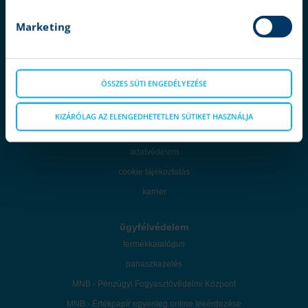
elemzések
Marketing
ügyféltámogatás
ajánlatok
ÖSSZES SÜTI ENGEDÉLYEZÉSE
társaságunk
kapcsolat
KIZÁRÓLAG AZ ELENGEDHETETLEN SÜTIKET HASZNÁLJA
jogi nyilatkozat
adatvédelem
cookie tájékoztatás
karrier
ügyfélvédelem
termékkatalógus
panaszkezelés
MNB - Pénzügyi Fogyasztóvédelmi Központ
MNB - Értékpapír egyenleg online lekérdezése