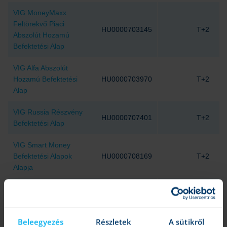
VIG MoneyMaxx
Feltörekvő Piaci
HU0000703145
T+2
Abszolút Hozamú
Befektetési Alap
VIG Alfa Abszolút
Hozamú Befektetési
HU0000703970
T+2
Alap
VIG Russia Részvény
HU0000707401
T+2
Befektetési Alap
VIG Smart Money
Befektetési Alapok
HU0000708169
T+2
Alapja
VIG Globális Feltörekvő
Piaci Kötvény
HU0000706114
T+2
Befektetési Alap
Beleegyezés
Részletek
A sütikről