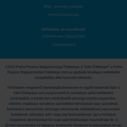
MNB - pénzügyi navigátor
információbiztonság
feltételek és kondíciók
hirdetmények / díjjegyzékek
üzletszabályzat
©2026 Patria Finance Magyarországi Fióktelepe. A "K&H Értékpapír" a Patria
Finance Magyarországi Fióktelepe mint az ügyfelek tényleges befektetési
szolgáltatója által használt márkanév.
A honlapon megjelenő marketingközlemények és egyéb tartalmak útján a
K&H Értékpapír nem nyújt konkrét és személyre szóló befektetési
tanácsadást, a leírtak nem minősíthetők pénzügyi eszköz jegyzésére,
vételére, eladására vonatkozó ajánlattételi felhívásnak vagy ajánlatnak,
befektetési elemzésnek, pénzügyi elemzésnek, befektetéssel kapcsolatos
kutatásnak, pénzügyi, adó- vagy jogi tanácsadásnak, így a honlapon
megjelenő információkat Ön csak saját felelősségre használhatja fel. A
tőzsdei kereskedési és tőkepiaci befektetési döntések kockázatokkal járnak,