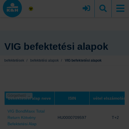
VIG befektetési alapok
befektetések
/
befektetési alapok
/
VIG befektetési alapok
bekektetési alap neve
ISIN
vétel elszámolás 
VIG BondMaxx Total
Return Kötvény
HU0000709597
T+2
Befektetési Alap