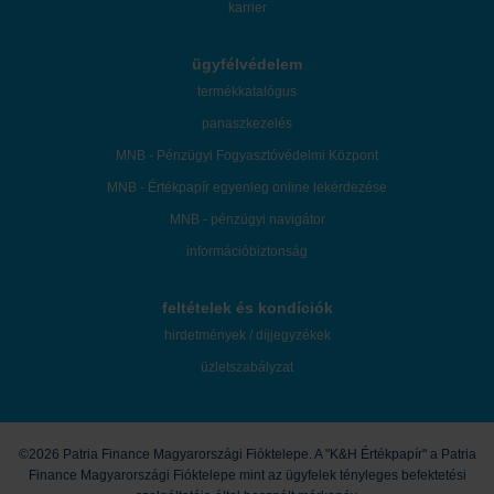
karrier
ügyfélvédelem
termékkatalógus
panaszkezelés
MNB - Pénzügyi Fogyasztóvédelmi Központ
MNB - Értékpapír egyenleg online lekérdezése
MNB - pénzügyi navigátor
információbiztonság
feltételek és kondíciók
hirdetmények / díjjegyzékek
üzletszabályzat
©2026 Patria Finance Magyarországi Fióktelepe. A "K&H Értékpapír" a Patria
Finance Magyarországi Fióktelepe mint az ügyfelek tényleges befektetési