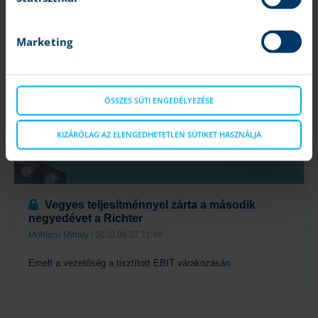
LEGFRISSEBB ELEMZÉSEK
Marketing
ÖSSZES SÜTI ENGEDÉLYEZÉSE
KIZÁRÓLAG AZ ELENGEDHETETLEN SÜTIKET HASZNÁLJA
Vegyes teljesítménnyel zárta a második
negyedévet a Richter
Mohácsi Mihály
| 2026.08.07 11:48
Emelt a vezetőség a tisztított EBIT várakozásán
Tovább