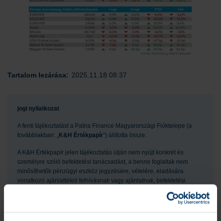
Tartalom lezárása:
2025.11.18 08:37
jogi nyilatkozat
A fenti tájékoztatást a Patria Finance Magyarországi Fióktelepe (a
továbbiakban: „
K&H Értékpapír
”) állította össze.
A K&H Értékpapír jelen tájékoztatás útján nem nyújt konkrét és
személyre szóló befektetési tanácsadást, a benne foglaltak nem
minősíthetők pénzügyi eszköz jegyzésére, vételére, eladására
vonatkozó ajánlattételi felhívásnak vagy ajánlatnak, befektetési
elemzésnek, pénzügyi elemzésnek, befektetéssel kapcsolatos
kutatásnak, pénzügyi, adó- vagy jogi tanácsadásnak,
marketingközleménynek, így az itt szereplő információkat Ön csak
saját felelősségre használhatja fel.