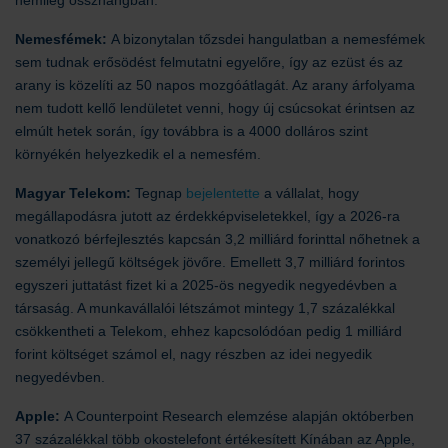
némileg összhangban.
Nemesfémek:
A bizonytalan tőzsdei hangulatban a nemesfémek
sem tudnak erősödést felmutatni egyelőre, így az ezüst és az
arany is közelíti az 50 napos mozgóátlagát. Az arany árfolyama
nem tudott kellő lendületet venni, hogy új csúcsokat érintsen az
elmúlt hetek során, így továbbra is a 4000 dolláros szint
környékén helyezkedik el a nemesfém.
Magyar Telekom:
Tegnap
bejelentette
a vállalat, hogy
megállapodásra jutott az érdekképviseletekkel, így a 2026-ra
vonatkozó bérfejlesztés kapcsán 3,2 milliárd forinttal nőhetnek a
személyi jellegű költségek jövőre. Emellett 3,7 milliárd forintos
egyszeri juttatást fizet ki a 2025-ös negyedik negyedévben a
társaság. A munkavállalói létszámot mintegy 1,7 százalékkal
csökkentheti a Telekom, ehhez kapcsolódóan pedig 1 milliárd
forint költséget számol el, nagy részben az idei negyedik
negyedévben.
Apple:
A Counterpoint Research elemzése alapján októberben
37 százalékkal több okostelefont értékesített Kínában az Apple,