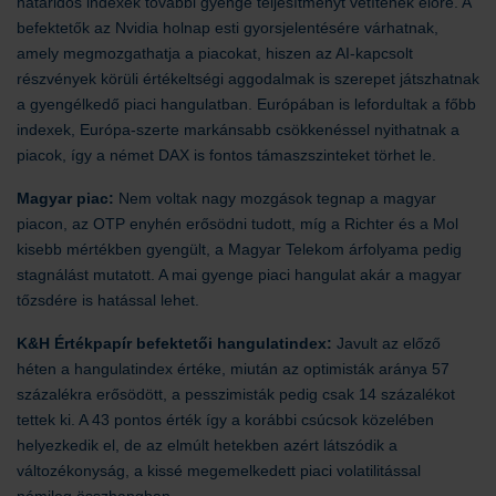
határidős indexek további gyenge teljesítményt vetítenek előre. A
befektetők az Nvidia holnap esti gyorsjelentésére várhatnak,
amely megmozgathatja a piacokat, hiszen az AI-kapcsolt
részvények körüli értékeltségi aggodalmak is szerepet játszhatnak
a gyengélkedő piaci hangulatban. Európában is lefordultak a főbb
indexek, Európa-szerte markánsabb csökkenéssel nyithatnak a
piacok, így a német DAX is fontos támaszszinteket törhet le.
Magyar piac:
Nem voltak nagy mozgások tegnap a magyar
piacon, az OTP enyhén erősödni tudott, míg a Richter és a Mol
kisebb mértékben gyengült, a Magyar Telekom árfolyama pedig
stagnálást mutatott. A mai gyenge piaci hangulat akár a magyar
tőzsdére is hatással lehet.
K&H Értékpapír befektetői hangulatindex:
Javult az előző
héten a hangulatindex értéke, miután az optimisták aránya 57
százalékra erősödött, a pesszimisták pedig csak 14 százalékot
tettek ki. A 43 pontos érték így a korábbi csúcsok közelében
helyezkedik el, de az elmúlt hetekben azért látszódik a
változékonyság, a kissé megemelkedett piaci volatilitással