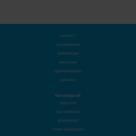
miért mi?
szolgáltatások
befektetések
elemzések
ügyféltámogatás
ajánlatok
társaságunk
kapcsolat
jogi nyilatkozat
adatvédelem
cookie tájékoztatás