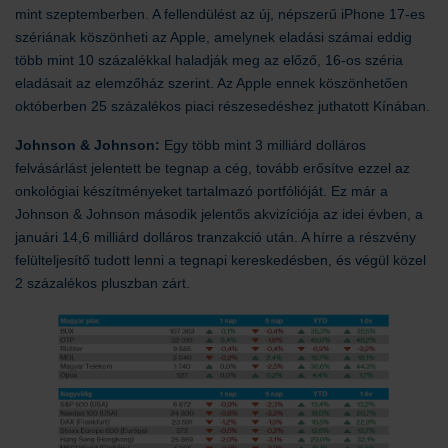
mint szeptemberben. A fellendülést az új, népszerű iPhone 17-es
szériának köszönheti az Apple, amelynek eladási számai eddig
több mint 10 százalékkal haladják meg az előző, 16-os széria
eladásait az elemzőház szerint. Az Apple ennek köszönhetően
októberben 25 százalékos piaci részesedéshez juthatott Kínában.
Johnson & Johnson:
Egy több mint 3 milliárd dolláros
felvásárlást jelentett be tegnap a cég, tovább erősítve ezzel az
onkológiai készítményeket tartalmazó portfólióját. Ez már a
Johnson & Johnson második jelentős akvizíciója az idei évben, a
januári 14,6 milliárd dolláros tranzakció után. A hírre a részvény
felülteljesítő tudott lenni a tegnapi kereskedésben, és végül közel
2 százalékos pluszban zárt.