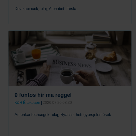
Devizapiacok, olaj, Alphabet, Tesla
Tovább
9 fontos hír ma reggel
K&H Értékpapír
|
2026.07.20 08:30
Amerikai techcégek, olaj, Ryanair, heti gyorsjelentések