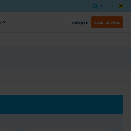
kapcsolat
k
belépés
számlanyitás