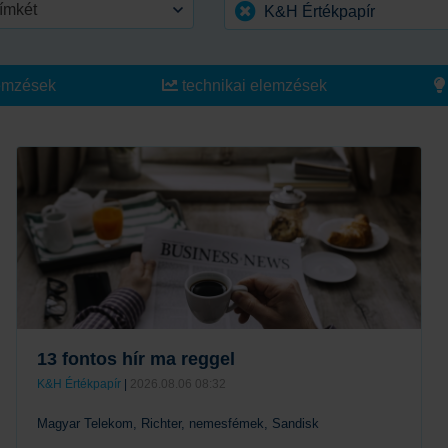
ímkét
K&H Értékpapír
emzések
technikai elemzések
13 fontos hír ma reggel
K&H Értékpapír
|
2026.08.06 08:32
Magyar Telekom, Richter, nemesfémek, Sandisk