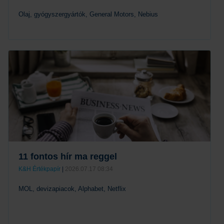
Olaj, gyógyszergyártók, General Motors, Nebius
Tovább
11 fontos hír ma reggel
K&H Értékpapír
|
2026.07.17 08:34
MOL, devizapiacok, Alphabet, Netflix