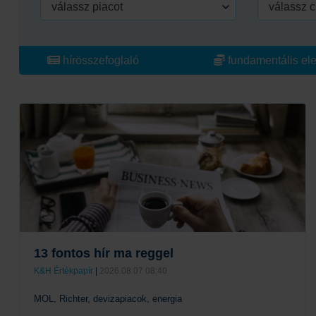
válassz piacot
válassz c
hírösszefoglaló
fundamentális el
13 fontos hír ma reggel
K&H Értékpapír
|
2026.08.07 08:40
MOL, Richter, devizapiacok, energia