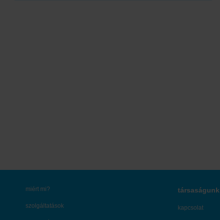
Tovább
miért mi?
társaságunk
szolgáltatások
kapcsolat