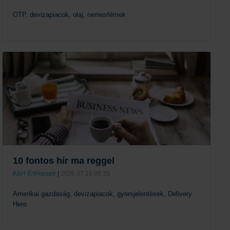
OTP, devizapiacok, olaj, nemesfémek
Tovább
10 fontos hír ma reggel
K&H Értékpapír
|
2026.07.16 08:35
Amerikai gazdaság, devizapiacok, gyorsjelentések, Delivery
Hero