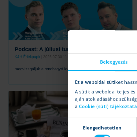
Podcast: A júliusi turbulencia nyomában
K&H Értékpapír
|
2026.07.30 11:30
Beleegyezés
megvizsgáljuk a rendhagyó időszakot
Ez a weboldal sütiket hasz
A sütik a weboldal teljes 
Tovább
ajánlatok adásához szüksé
a
Cookie (süti) tájékoztat
Hozzájárulás
Elengedhetetlen
kiválasztása