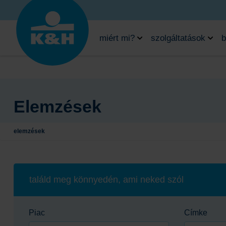
miért mi?
szolgáltatások
b
Elemzések
elemzések
találd meg könnyedén, ami neked szól
Piac
Címke