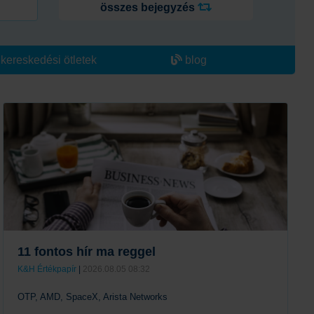
összes bejegyzés
kereskedési ötletek
blog
11 fontos hír ma reggel
K&H Értékpapír
|
2026.08.05 08:32
OTP, AMD, SpaceX, Arista Networks