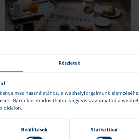
10 fontos hír ma reggel
K&H Értékpapír
|
2026.07.30 08:35
Részletek
Fed, Microsoft, Meta, BMW
nál
és kényelmes használatához, a webhelyforgalmunk elemzéséhe
Tovább
gesek. Bármikor módosíthatod vagy visszavonhatod a webhel
ás
oldalon.
Beállítások
Statisztikai