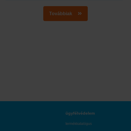
Tovább
Továbbiak
ügyfélvédelem
termékkatalógus