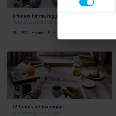
8 fontos hír ma reggel
K&H Értékpapír
|
2026.07.28 08:34
Olaj, ASML, Mercedes-Benz, LVMH
Tovább
12 fontos hír ma reggel
K&H Értékpapír
|
2026.07.23 08:41