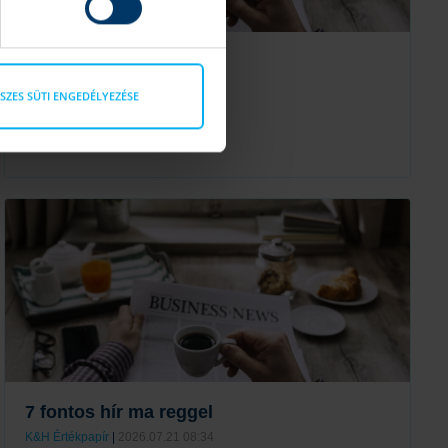
11 fontos hír ma reggel
K&H Értékpapír
|
2026.07.24 08:35
SZES SÜTI ENGEDÉLYEZÉSE
EKB, olaj, Intel, SAP
Tovább
7 fontos hír ma reggel
K&H Értékpapír
|
2026.07.21 08:34