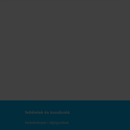
Tovább
feltételek és kondíciók
hirdetmények / díjjegyzékek