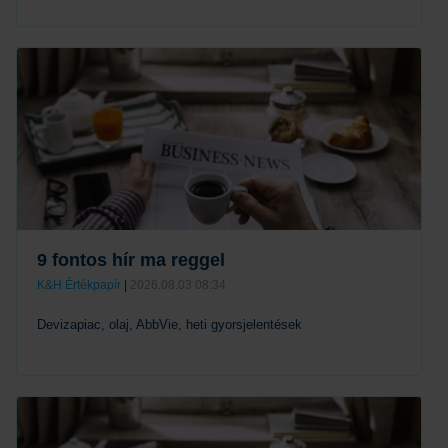
Tovább
9 fontos hír ma reggel
K&H Értékpapír
|
2026.08.03 08:34
Devizapiac, olaj, AbbVie, heti gyorsjelentések
Tovább