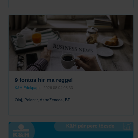
Tovább
9 fontos hír ma reggel
K&H Értékpapír
|
2026.08.04 08:33
Olaj, Palantir, AstraZeneca, BP
Tovább