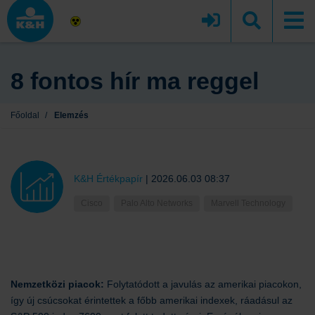
8 fontos hír ma reggel
Főoldal
/
Elemzés
K&H Értékpapír
|
2026.06.03 08:37
Cisco
Palo Alto Networks
Marvell Technology
Nemzetközi piacok:
Folytatódott a javulás az amerikai piacokon,
így új csúcsokat érintettek a főbb amerikai indexek, ráadásul az