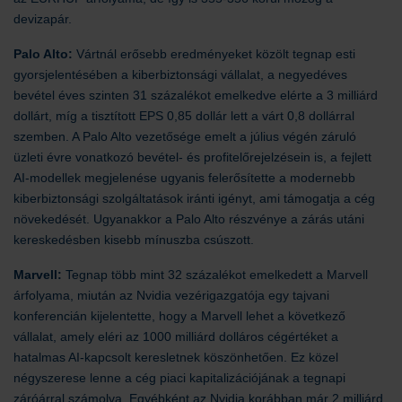
devizapár.
Palo Alto:
Vártnál erősebb eredményeket közölt tegnap esti
gyorsjelentésében a kiberbiztonsági vállalat, a negyedéves
bevétel éves szinten 31 százalékot emelkedve elérte a 3 milliárd
dollárt, míg a tisztított EPS 0,85 dollár lett a várt 0,8 dollárral
szemben. A Palo Alto vezetősége emelt a július végén záruló
üzleti évre vonatkozó bevétel- és profitelőrejelzésein is, a fejlett
AI-modellek megjelenése ugyanis felerősítette a modernebb
kiberbiztonsági szolgáltatások iránti igényt, ami támogatja a cég
növekedését. Ugyanakkor a Palo Alto részvénye a zárás utáni
kereskedésben kisebb mínuszba csúszott.
Marvell:
Tegnap több mint 32 százalékot emelkedett a Marvell
árfolyama, miután az Nvidia vezérigazgatója egy tajvani
konferencián kijelentette, hogy a Marvell lehet a következő
vállalat, amely eléri az 1000 milliárd dolláros cégértéket a
hatalmas AI-kapcsolt keresletnek köszönhetően. Ez közel
négyszerese lenne a cég piaci kapitalizációjának a tegnapi
záróárral számolva. Egyébként az Nvidia korábban már 2 milliárd