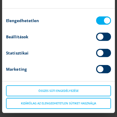
A K&H Értékpapír semmilyen garanciát vagy felelősséget nem vállal
arra, hogy a leírt szcenáriók, előrejelzések és kockázatok a piaci
várakozásokat tükrözik és valóságban is beigazolódnak. A
Hozzájárulás
tájékoztatásban szereplő bármilyen előrejelzés pusztán tájékoztató
Elengedhetetlen
kiválasztása
jellegű. A számszerű adatok általánosak, tájékoztató jellegűek, csak a
szerző adott időpontban készített összeállítását tükrözik, és későbbi
módosítás tárgyát képezhetik. A tájékoztatásban szereplő információk
Beállítások
a készítők által hitelesnek tartott forrásokon alapulnak, azonban azok
pontosságával és teljességével, valamint időbeliségével
kapcsolatban a készítők semmilyen felelősséget nem vállalnak.
Statisztikai
Felhívjuk továbbá Ügyfeleink figyelmét, hogy minden, a K&H
Értékpapír által készített statisztika, kimutatás pusztán tájékoztató
jellegű, az azokban szereplő adatok és eredmények nem minősülnek
Marketing
az adott statisztika vagy kimutatás tekintetében reprezentatívnak.
A K&H Értékpapír működését anyavállalata révén a cseh pénzügyi
felügyelet, a CNB (Czech National Bank) ellenőrzi, egyes,
ÖSSZES SÜTI ENGEDÉLYEZÉSE
jogszabályban nevesített tárgykörök esetében pedig az MNB (Magyar
Nemzeti Bank) is jogosult hatáskörében eljárni.
KIZÁRÓLAG AZ ELENGEDHETETLEN SÜTIKET HASZNÁLJA