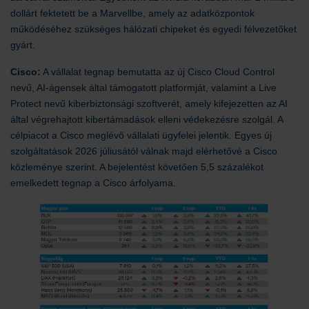
dollárt fektetett be a Marvellbe, amely az adatközpontok
működéséhez szükséges hálózati chipeket és egyedi félvezetőket
gyárt.
Cisco:
A vállalat tegnap bemutatta az új Cisco Cloud Control
nevű, AI-ágensek által támogatott platformját, valamint a Live
Protect nevű kiberbiztonsági szoftverét, amely kifejezetten az AI
által végrehajtott kibertámadások elleni védekezésre szolgál. A
célpiacot a Cisco meglévő vállalati ügyfelei jelentik. Egyes új
szolgáltatások 2026 júliusától válnak majd elérhetővé a Cisco
közleménye szerint. A bejelentést követően 5,5 százalékot
emelkedett tegnap a Cisco árfolyama.