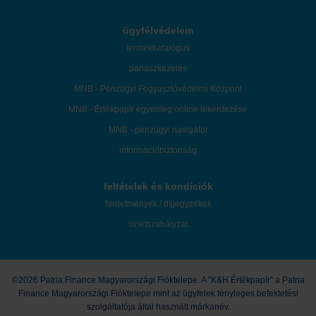
ügyfélvédelem
termékkatalógus
panaszkezelés
MNB - Pénzügyi Fogyasztóvédelmi Központ
MNB - Értékpapír egyenleg online lekérdezése
MNB - pénzügyi navigátor
információbiztonság
feltételek és kondíciók
hirdetmények / díjjegyzékek
üzletszabályzat
©2026 Patria Finance Magyarországi Fióktelepe. A "K&H Értékpapír" a Patria
Finance Magyarországi Fióktelepe mint az ügyfelek tényleges befektetési
szolgáltatója által használt márkanév.