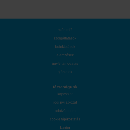
miért mi?
szolgáltatások
befektetések
elemzések
ügyféltámogatás
ajánlatok
társaságunk
kapcsolat
jogi nyilatkozat
adatvédelem
cookie tájékoztatás
karrier