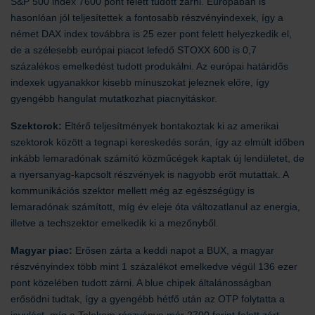
S&P 500 index 7600 pont felett tudott zárni. Európában is
hasonlóan jól teljesítettek a fontosabb részvényindexek, így a
német DAX index továbbra is 25 ezer pont felett helyezkedik el,
de a szélesebb európai piacot lefedő STOXX 600 is 0,7
százalékos emelkedést tudott produkálni. Az európai határidős
indexek ugyanakkor kisebb mínuszokat jeleznek előre, így
gyengébb hangulat mutatkozhat piacnyitáskor.
Szektorok:
Eltérő teljesítmények bontakoztak ki az amerikai
szektorok között a tegnapi kereskedés során, így az elmúlt időben
inkább lemaradónak számító közműcégek kaptak új lendületet, de
a nyersanyag-kapcsolt részvények is nagyobb erőt mutattak. A
kommunikációs szektor mellett még az egészségügy is
lemaradónak számított, míg év eleje óta változatlanul az energia,
illetve a techszektor emelkedik ki a mezőnyből.
Magyar piac:
Erősen zárta a keddi napot a BUX, a magyar
részvényindex több mint 1 százalékot emelkedve végül 136 ezer
pont közelében tudott zárni. A blue chipek általánosságban
erősödni tudtak, így a gyengébb hétfő után az OTP folytatta a