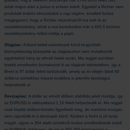
javulást, míg a Telekom részvénye már 2700 forint felett zárt,
tehát május után a június is erősen indult. Egyedül a Richter nem
produkált érdemi elmozdulást a nap végére, emellett fontos
megjegyezni, hogy a Richter részvényéről ma esik le az
osztalékszelvény, tehát a mai kereskedést már a 655,5 forintos
osztalékszelvény nélkül indítja a papír.
Olajpiac:
A közel-keleti események körül kirajzolódó
bizonytalanság közepette az olajpiacokon sem mutatkozott
egyértelmű irány az elmúlt hetek során. Ma reggel azonban
kisebb emelkedés bontakozott ki az olajárak tekintetében, így a
Brent is 97 dollár felett tartózkodik, amely az év elején látott 60
dolláros szintekhez képest továbbra is jelentős távolságra
helyezkedik el.
Devizapiac:
A dollár az elmúlt időben stabilitás jeleit mutatja, így
az EURUSD is változatlanul 1,16 felett helyezkedik el. Ma reggel
csak kisebb dollárerősödés figyelhető meg, de markáns mozgás
nem rajzolódik ki a devizapár körül. Közben a forint is jól tartja
magát, ugyan a 354 alatti szintekről óvatos emelkedésnek indult
az EURHUF árfolyama, de így is 355-356 körül mozog a