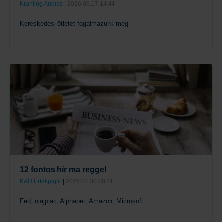
Krahling András
|
2026.06.17 14:44
Kereskedési ötletet fogalmazunk meg
Tovább
12 fontos hír ma reggel
K&H Értékpapír
|
2026.04.30 08:41
Fed, olajpiac, Alphabet, Amazon, Microsoft