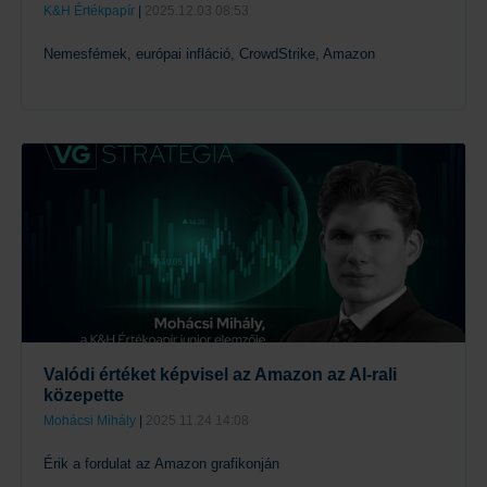
K&H Értékpapír
|
2025.12.03 08:53
Nemesfémek, európai infláció, CrowdStrike, Amazon
Tovább
Valódi értéket képvisel az Amazon az AI-rali
közepette
Mohácsi Mihály
|
2025.11.24 14:08
Érik a fordulat az Amazon grafikonján