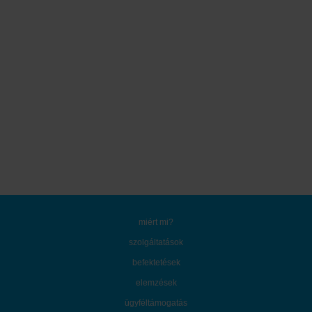
miért mi?
szolgáltatások
befektetések
elemzések
ügyféltámogatás