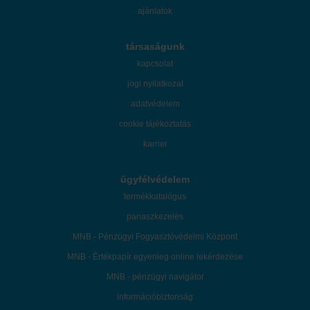
ajánlatok
társaságunk
kapcsolat
jogi nyilatkozat
adatvédelem
cookie tájékoztatás
karrier
ügyfélvédelem
termékkatalógus
panaszkezelés
MNB - Pénzügyi Fogyasztóvédelmi Központ
MNB - Értékpapír egyenleg online lekérdezése
MNB - pénzügyi navigátor
információbiztonság