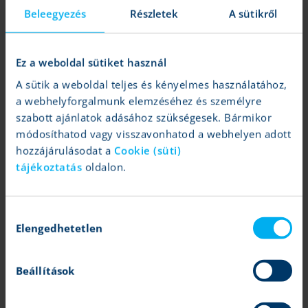
Beleegyezés
Részletek
A sütikről
Tovább
Ez a weboldal sütiket használ
A sütik a weboldal teljes és kényelmes használatához,
a webhelyforgalmunk elemzéséhez és személyre
szabott ajánlatok adásához szükségesek. Bármikor
módosíthatod vagy visszavonhatod a webhelyen adott
hozzájárulásodat a
Cookie (süti)
tájékoztatás
oldalon.
Ezekről a befektetésekről szólhat 2026!
Cinkotai Norbert
|
Varga Dániel
|
2026.01.07 11:06
Hozzájárulás
Erre a hét sztorira érdemes figyelni
Elengedhetetlen
kiválasztása
Tovább
Beállítások