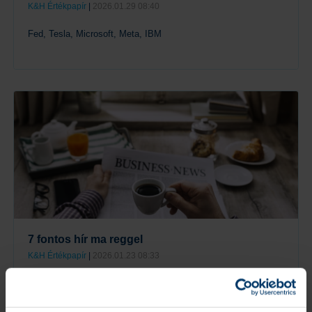
K&H Értékpapír
|
2026.01.29 08:40
Fed, Tesla, Microsoft, Meta, IBM
Tovább
7 fontos hír ma reggel
K&H Értékpapír
|
2026.01.23 08:33
Nemesfémek, Procter & Gamble, Intel, Amazon