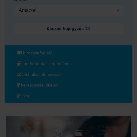
Amazon
összes bejegyzés
hírösszefoglaló
fundamentális elemzések
technikai elemzések
kereskedési ötletek
blog