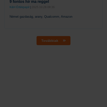
9 fontos hír ma reggel
K&H Értékpapír
|
2025.10.28 08:36
Német gazdaság, arany, Qualcomm, Amazon
Tovább
Továbbiak