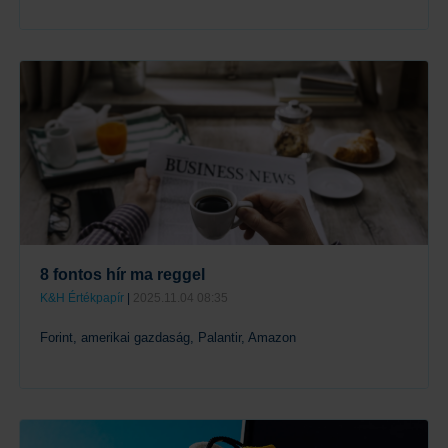
Tovább
8 fontos hír ma reggel
K&H Értékpapír
|
2025.11.04 08:35
Forint, amerikai gazdaság, Palantir, Amazon
Tovább