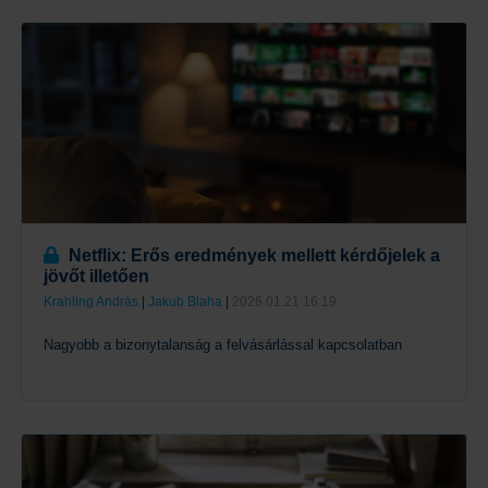
Tovább
Netflix: Erős eredmények mellett kérdőjelek a
jövőt illetően
Krahling András
|
Jakub Blaha
|
2026.01.21 16:19
Nagyobb a bizonytalanság a felvásárlással kapcsolatban
Tovább