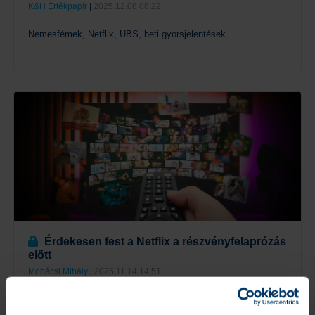
K&H Értékpapír
|
2025.12.08 08:22
Nemesfémek, Netflix, UBS, heti gyorsjelentések
Tovább
Érdekesen fest a Netflix a részvényfelaprózás
előtt
Mohácsi Mihály
|
2025.11.14 14:51
Betöltheti a jelentés után keletkezett rést az árfolyam?