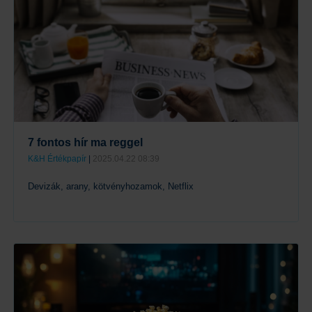
7 fontos hír ma reggel
K&H Értékpapír
|
2025.04.22 08:39
Devizák, arany, kötvényhozamok, Netflix
Tovább