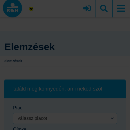
Elemzések
elemzések
találd meg könnyedén, ami neked szól
Piac
válassz piacot
Címke