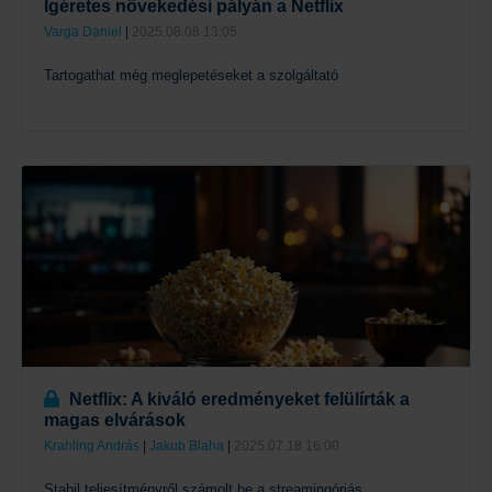
Ígéretes növekedési pályán a Netflix
Varga Dániel
|
2025.08.08 13:05
Tartogathat még meglepetéseket a szolgáltató
Tovább
Netflix: A kiváló eredményeket felülírták a
magas elvárások
Krahling András
|
Jakub Blaha
|
2025.07.18 16:00
Stabil teljesítményről számolt be a streamingóriás