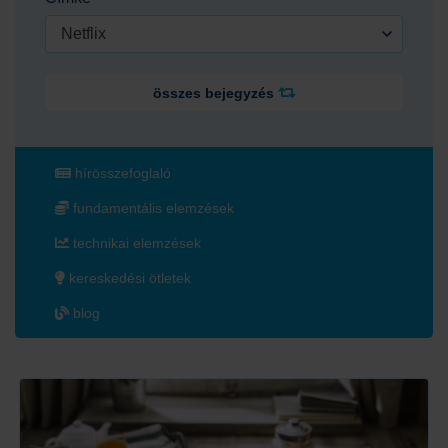
Netflix
összes bejegyzés
hírösszefoglaló
fundamentális elemzések
technikai elemzések
kereskedési ötletek
blog