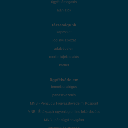
ügyféltámogatás
ajánlatok
társaságunk
kapcsolat
jogi nyilatkozat
adatvédelem
cookie tájékoztatás
karrier
ügyfélvédelem
termékkatalógus
panaszkezelés
MNB - Pénzügyi Fogyasztóvédelmi Központ
MNB - Értékpapír egyenleg online lekérdezése
MNB - pénzügyi navigátor