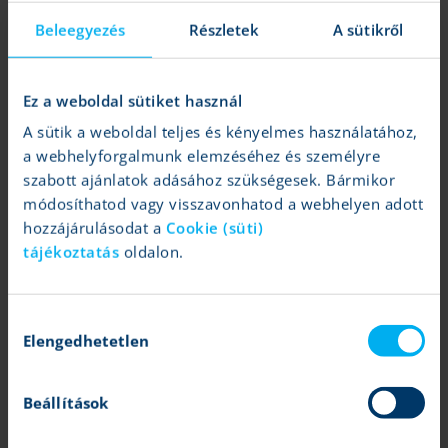
Beleegyezés
Részletek
A sütikről
Tovább
Ez a weboldal sütiket használ
A sütik a weboldal teljes és kényelmes használatához,
a webhelyforgalmunk elemzéséhez és személyre
szabott ajánlatok adásához szükségesek. Bármikor
módosíthatod vagy visszavonhatod a webhelyen adott
hozzájárulásodat a
Cookie (süti)
tájékoztatás
oldalon.
11 fontos hír ma reggel
K&H Értékpapír
|
2025.10.31 08:39
Hozzájárulás
Európai gazdaság, forint, nemesfémek, gyorsjelentések
Elengedhetetlen
kiválasztása
Beállítások
Tovább