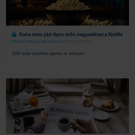
Soha nem zárt ilyen erős negyedévet a Netflix
Mohácsi Mihály
|
Jakub Blaha
|
2025.01.22 13:41
1000 dollár közelébe ugorhat az árfolyam
Tovább