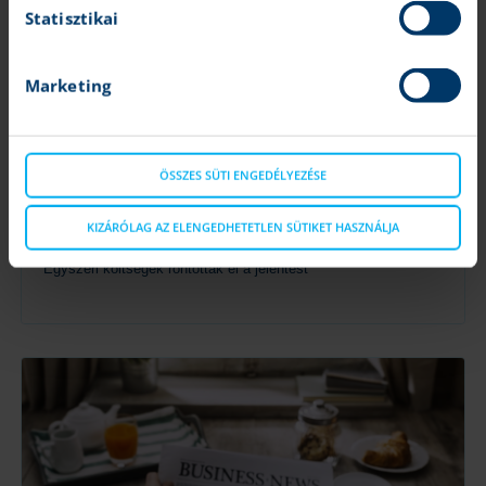
Statisztikai
Marketing
ÖSSZES SÜTI ENGEDÉLYEZÉSE
Netflix: Elmaradt a vastaps a befektetőktől
Varga Dániel
|
Jakub Blaha
|
2025.10.22 13:18
KIZÁRÓLAG AZ ELENGEDHETETLEN SÜTIKET HASZNÁLJA
Egyszeri költségek rontották el a jelentést
Tovább