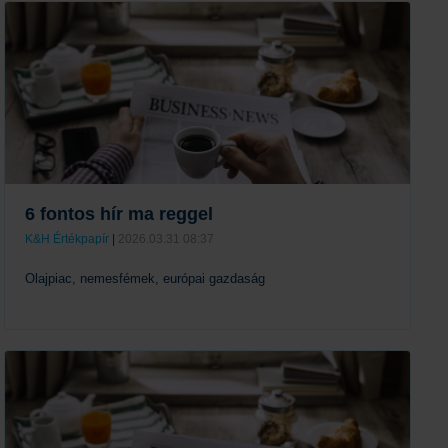
Tovább
6 fontos hír ma reggel
K&H Értékpapír
|
2026.03.31 08:37
Olajpiac, nemesfémek, európai gazdaság
Tovább