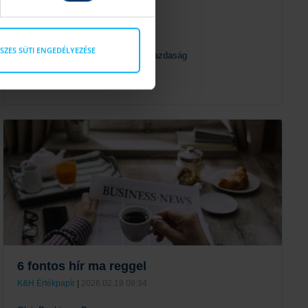
8 fontos hír ma reggel
K&H Értékpapír
|
2026.03.09 08:39
SZES SÜTI ENGEDÉLYEZÉSE
Olajpiac, nemesfémek, amerikai gazdaság
Tovább
6 fontos hír ma reggel
K&H Értékpapír
|
2026.02.19 08:34