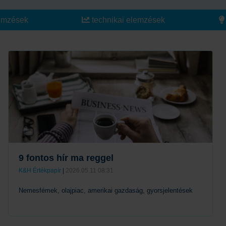
emzések
technikai elemzések
9 fontos hír ma reggel
K&H Értékpapír
|
2026.05.11 08:31
Nemesfémek, olajpiac, amerikai gazdaság, gyorsjelentések