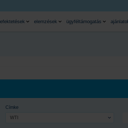
efektetések
elemzések
ügyféltámogatás
ajánlato
Címke
WTI