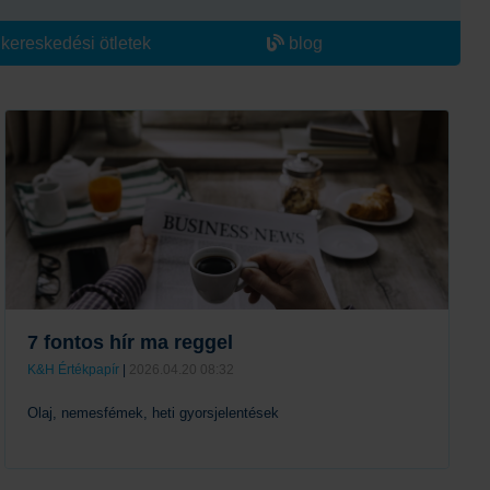
kereskedési ötletek
blog
7 fontos hír ma reggel
K&H Értékpapír
|
2026.04.20 08:32
Olaj, nemesfémek, heti gyorsjelentések