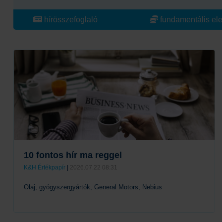
hírösszefoglaló
fundamentális el
10 fontos hír ma reggel
K&H Értékpapír
|
2026.07.22 08:31
Olaj, gyógyszergyártók, General Motors, Nebius