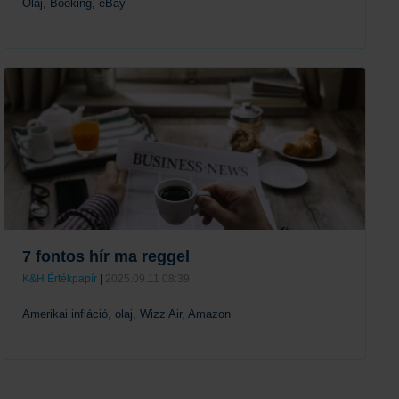
Olaj, Booking, eBay
Tovább
7 fontos hír ma reggel
K&H Értékpapír
|
2025.09.11 08:39
Amerikai infláció, olaj, Wizz Air, Amazon
Tovább