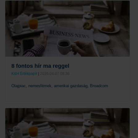
Tovább
8 fontos hír ma reggel
K&H Értékpapír
|
2026.04.07 08:36
Olajpiac, nemesfémek, amerikai gazdaság, Broadcom
Tovább