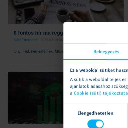
8 fontos hír ma reggel
K&H Értékpapír
|
2026.03.19 08:39
Beleegyezés
Olaj, Fed, nemesfémek, Micron
Ez a weboldal sütiket hasz
Tovább
A sütik a weboldal teljes 
ajánlatok adásához szüksé
a
Cookie (süti) tájékoztat
Hozzájárulás
Elengedhetetlen
kiválasztása