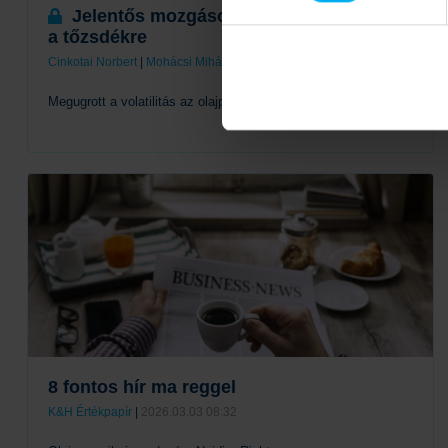
Jelentős mozgásokat hozott a március
a tőzsdékre
Cinkotai Norbert
|
Mohácsi Mihály
|
2026.03.10 12:33
Megugrott a volatilitás az olajpiacokon
Tovább
8 fontos hír ma reggel
K&H Értékpapír
|
2026.03.03 08:32