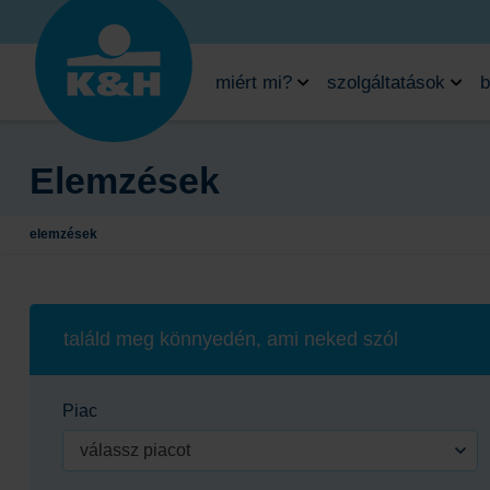
miért mi?
szolgáltatások
b
Elemzések
elemzések
találd meg könnyedén, ami neked szól
Piac
válassz piacot