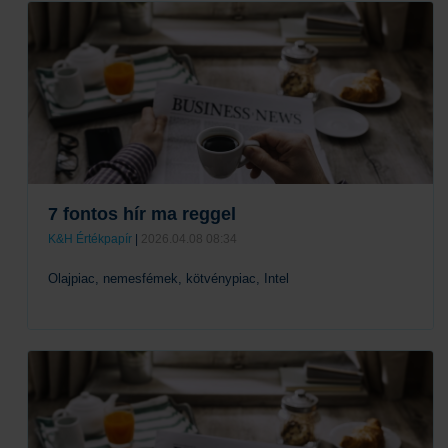
Tovább
7 fontos hír ma reggel
K&H Értékpapír
|
2026.04.08 08:34
Olajpiac, nemesfémek, kötvénypiac, Intel
Tovább