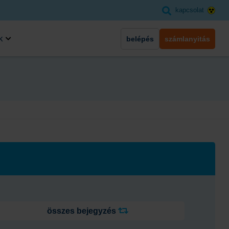
kapcsolat
k
belépés
számlanyitás
összes bejegyzés