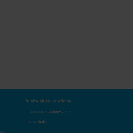
feltételek és kondíciók
hirdetmények / díjjegyzékek
üzletszabályzat
ont