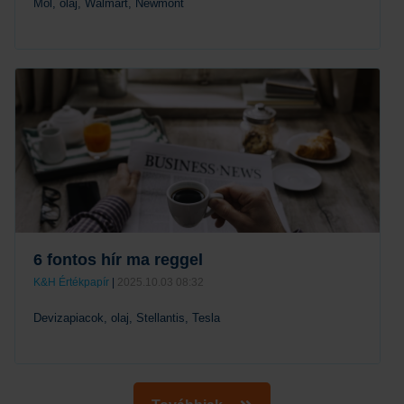
Mol, olaj, Walmart, Newmont
Tovább
6 fontos hír ma reggel
K&H Értékpapír
|
2025.10.03 08:32
Devizapiacok, olaj, Stellantis, Tesla
Tovább