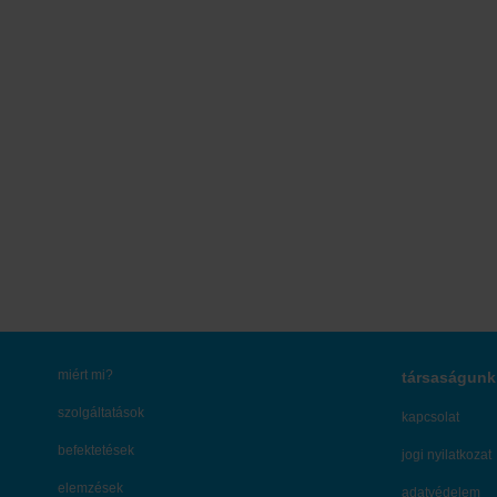
miért mi?
társaságunk
szolgáltatások
kapcsolat
befektetések
jogi nyilatkozat
elemzések
adatvédelem