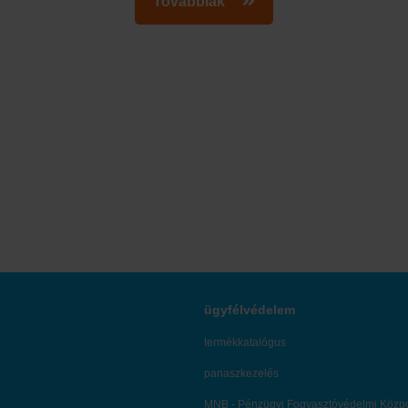
Továbbiak
ügyfélvédelem
termékkatalógus
panaszkezelés
MNB - Pénzügyi Fogyasztóvédelmi Közp