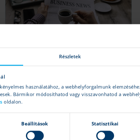
7 fontos hír ma reggel
K&H Értékpapír
|
2026.03.17 08:34
Részletek
Olaj, nemesfémek, amerikai gazdaság, Nebius
nál
Tovább
és kényelmes használatához, a webhelyforgalmunk elemzéséhe
gesek. Bármikor módosíthatod vagy visszavonhatod a webhel
ás
oldalon.
Beállítások
Statisztikai