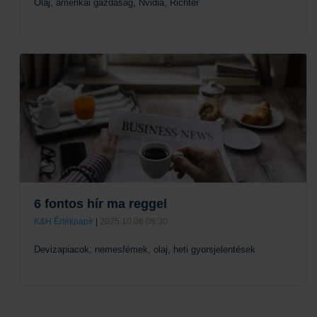
Olaj, amerikai gazdaság, Nvidia, Richter
Tovább
6 fontos hír ma reggel
K&H Értékpapír
|
2025.10.06 08:30
Devizapiacok, nemesfémek, olaj, heti gyorsjelentések
Tovább