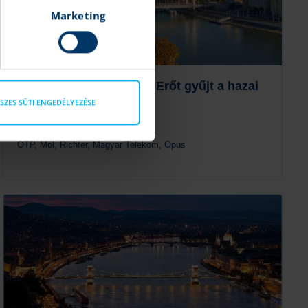
Marketing
Magyar blue chipek: Erőt gyűjt a hazai
piac
SZES SÜTI ENGEDÉLYEZÉSE
Krahling András
|
2025.10.13 11:46
OTP, Mol, Richter, Magyar Telekom, Opus
Tovább