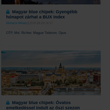
Magyar blue chipek: Gyengébb
hónapot zárhat a BUX index
Mohácsi Mihály
|
2025.09.29 16:17
OTP, Mol, Richter, Magyar Telekom, Opus
Tovább
Magyar blue chipek: Óvatos
emelkedéssel indult az őszi szezon