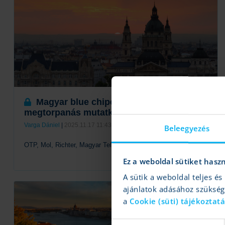
Magyar blue chipek: Kisebb
megtorpanás mutatkozik
Varga Dániel
|
2025.11.17 11:43
Beleegyezés
OTP, Mol, Richter, Magyar Telekom, Opus
Ez a weboldal sütiket hasz
A sütik a weboldal teljes 
Tovább
ajánlatok adásához szüksé
a
Cookie (süti) tájékoztat
Hozzájárulás