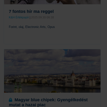
7 fontos hír ma reggel
K&H Értékpapír
|
2025.09.30 08:38
Forint, olaj, Electronic Arts, Opus
Tovább
Magyar blue chipek: Gyengélkedést
mutat a hazai piac