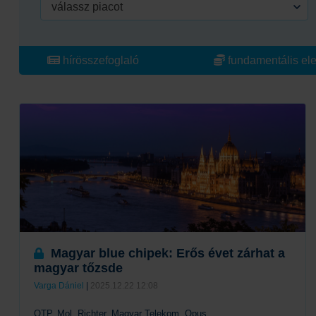
válassz piacot
hírösszefoglaló
fundamentális el
Magyar blue chipek: Erős évet zárhat a
magyar tőzsde
Varga Dániel
|
2025.12.22 12:08
OTP, Mol, Richter, Magyar Telekom, Opus