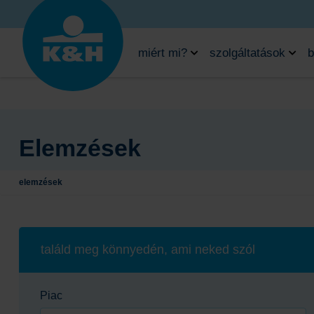
miért mi?
szolgáltatások
b
Elemzések
elemzések
találd meg könnyedén, ami neked szól
Piac