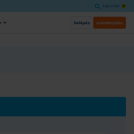
kapcsolat
k
belépés
számlanyitás