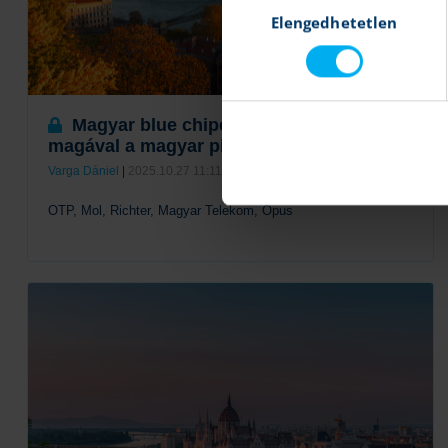
Elengedhetetlen
kiválasztása
Magyar blue chipek: Az OTP húzza
magával a magyar piacot
Varga Dániel
|
2025.10.27 11:11
OTP, Mol, Richter, Magyar Telekom, Opus
Tovább