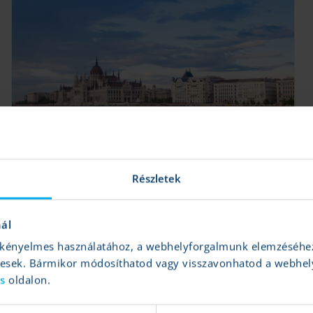
Magyar blue chipek: Gyorsjelentések
közepette új csúcson a BUX
Krahling András
|
2025.11.10 14:12
Részletek
OTP, Mol, Richter, Magyar Telekom, Opus
nál
és kényelmes használatához, a webhelyforgalmunk elemzéséhe
Tovább
gesek. Bármikor módosíthatod vagy visszavonhatod a webhel
ás
oldalon.