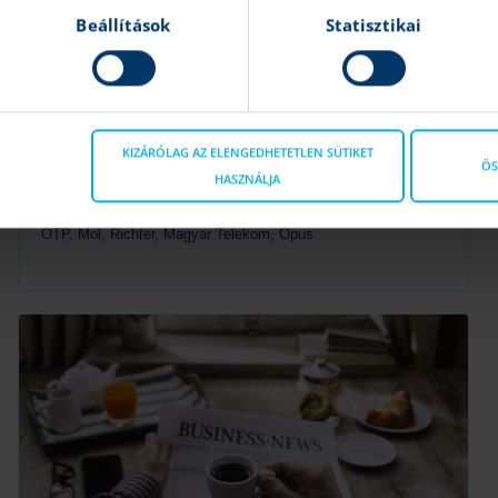
Beállítások
Statisztikai
Magyar blue chipek: Az OTP húzza fel a
KIZÁRÓLAG AZ ELENGEDHETETLEN SÜTIKET
BUX teljesítményét
ÖS
HASZNÁLJA
Mohácsi Mihály
|
2025.10.20 12:10
OTP, Mol, Richter, Magyar Telekom, Opus
Tovább