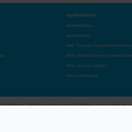
ügyfélvédelem
termékkatalógus
panaszkezelés
MNB - Pénzügyi Fogyasztóvédelmi Közp
atás
MNB - Értékpapír egyenleg online lekér
MNB - pénzügyi navigátor
információbiztonság
&H Értékpapír" a Patria Finance Magyarországi Fióktelepe mint az ügyfelek ténylege
&H Értékpapír nem nyújt konkrét és személyre szóló befektetési tanácsadást, a l
ésnek, pénzügyi elemzésnek, befektetéssel kapcsolatos kutatásnak, pénzügyi, adó- 
i befektetési döntések kockázatokkal járnak, melyek tőkevesztést is okozhatnak. A 