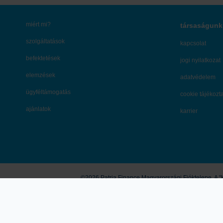
miért mi?
társaságunk
szolgáltatások
kapcsolat
befektetések
jogi nyilatkozat
elemzések
adatvédelem
ügyféltámogatás
cookie tájékozt
ajánlatok
karrier
©2026 Patria Finance Magyarországi Fióktelepe. A "K
A honlapon megjelenő marketingközlemények és egyéb tartalmak útján a K
vonatkozó ajánlattételi felhívásnak vagy ajánlatnak, befektetési elemz
saját felelősségre használhatja fel. A tőzsdei kereskedési és tőkepiac