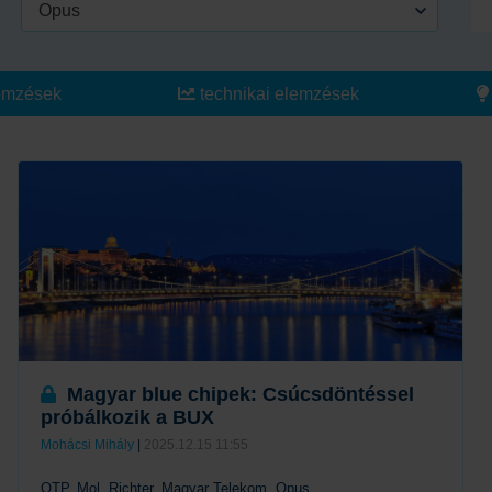
Opus
emzések
technikai elemzések
Magyar blue chipek: Csúcsdöntéssel
próbálkozik a BUX
Mohácsi Mihály
|
2025.12.15 11:55
OTP, Mol, Richter, Magyar Telekom, Opus