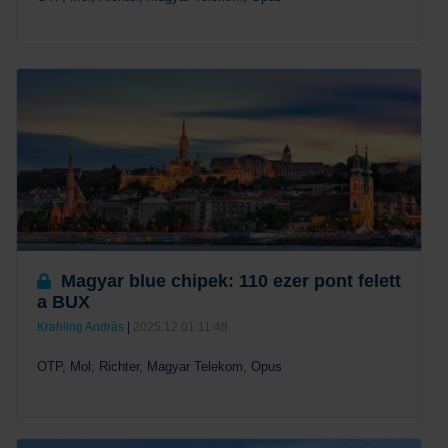
Tovább
Magyar blue chipek: 110 ezer pont felett
a BUX
Krahling András
|
2025.12.01 11:48
OTP, Mol, Richter, Magyar Telekom, Opus
Tovább