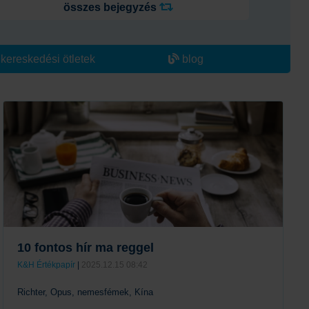
összes bejegyzés
kereskedési ötletek
blog
10 fontos hír ma reggel
K&H Értékpapír
|
2025.12.15 08:42
Richter, Opus, nemesfémek, Kína