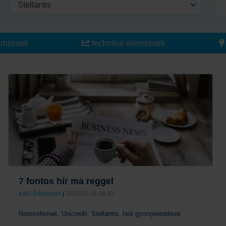
Stellantis
emzések
technikai elemzések
7 fontos hír ma reggel
K&H Értékpapír
|
2026.02.09 08:30
Nemesfémek, Unicredit, Stellantis, heti gyorsjelentések