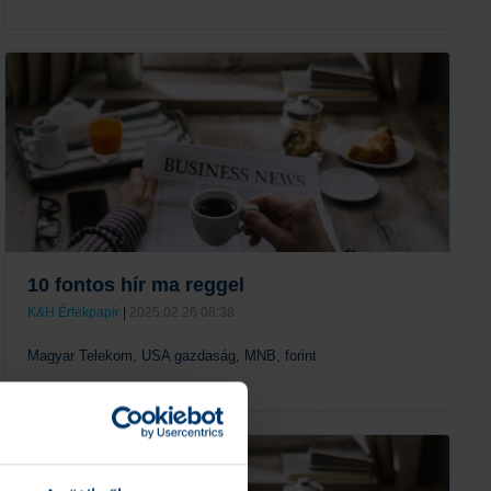
Tovább
10 fontos hír ma reggel
K&H Értékpapír
|
2025.02.26 08:38
Magyar Telekom, USA gazdaság, MNB, forint
Tovább