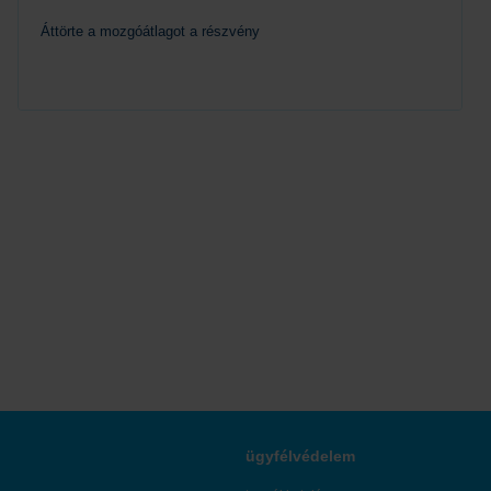
Áttörte a mozgóátlagot a részvény
Tovább
ügyfélvédelem