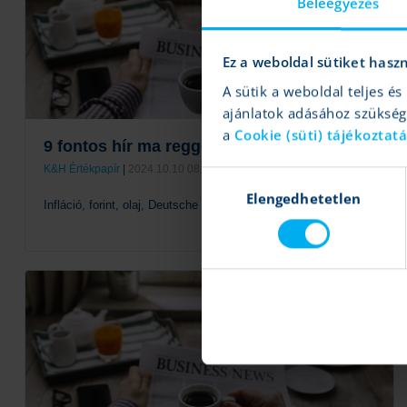
Beleegyezés
Ez a weboldal sütiket hasz
A sütik a weboldal teljes 
ajánlatok adásához szüksé
a
Cookie (süti) tájékoztat
9 fontos hír ma reggel
K&H Értékpapír
|
2024.10.10 08:39
Hozzájárulás
Elengedhetetlen
kiválasztása
Infláció, forint, olaj, Deutsche Telekom
Tovább