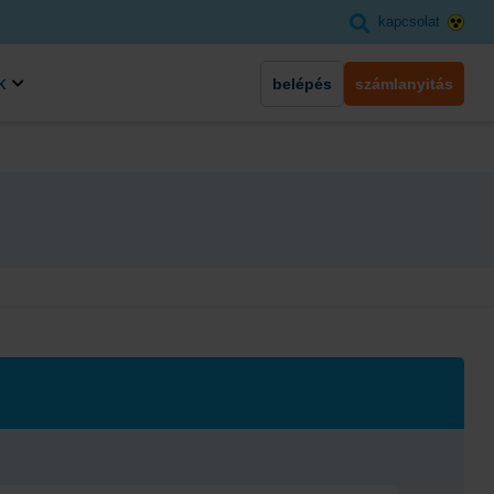
kapcsolat
k
belépés
számlanyitás