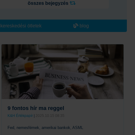
összes bejegyzés
kereskedési ötletek
blog
9 fontos hír ma reggel
K&H Értékpapír
|
2025.10.15 08:35
Fed, nemesfémek, amerikai bankok, ASML