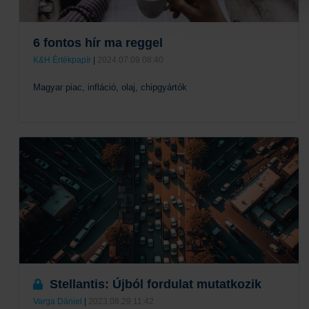
6 fontos hír ma reggel
K&H Értékpapír
|
2024.07.09 08:40
Magyar piac, infláció, olaj, chipgyártók
Tovább
Stellantis: Újból fordulat mutatkozik
Varga Dániel
|
2023.08.29 11:42