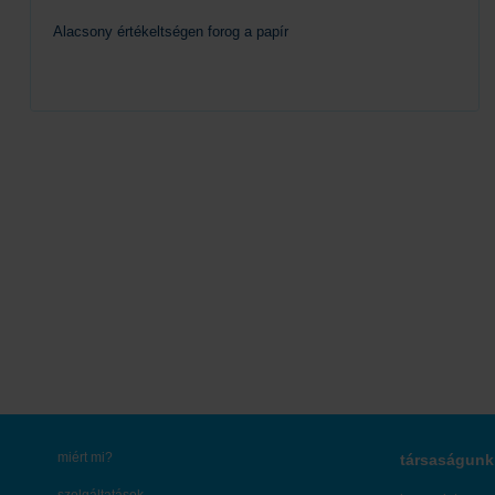
Alacsony értékeltségen forog a papír
Tovább
miért mi?
társaságunk