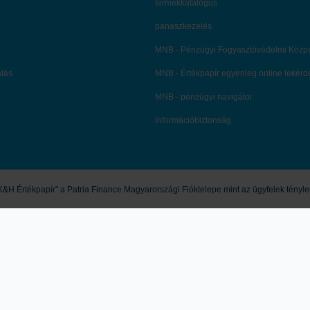
termékkatalógus
panaszkezelés
MNB - Pénzügyi Fogyasztóvédelmi Közp
atás
MNB - Értékpapír egyenleg online lekér
MNB - pénzügyi navigátor
információbiztonság
&H Értékpapír" a Patria Finance Magyarországi Fióktelepe mint az ügyfelek ténylege
&H Értékpapír nem nyújt konkrét és személyre szóló befektetési tanácsadást, a l
ésnek, pénzügyi elemzésnek, befektetéssel kapcsolatos kutatásnak, pénzügyi, adó- 
i befektetési döntések kockázatokkal járnak, melyek tőkevesztést is okozhatnak. A 
Társaságunk Üzletszabályzata, Kondíciós Listája, a termékmegállapodások, valamint 
n a cseh pénzügyi felügyelet, a CNB (Czech National Bank) ellenőrzi, egyes, jogs
skörében eljárni. Tevékenységi engedély hivatkozási szám: 2009/10240/570, ügyira