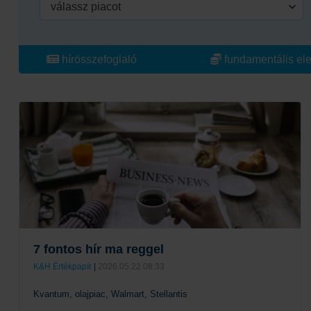
válassz piacot
hírösszefoglaló
fundamentális el
7 fontos hír ma reggel
K&H Értékpapír
|
2026.05.22 08:33
Kvantum, olajpiac, Walmart, Stellantis