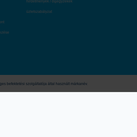
hirdetmények / díjjegyzékek
üzletszabályzat
ont
dezése
s befektetési szolgáltatója által használt márkanév.
eírtak nem minősíthetők pénzügyi eszköz jegyzésére, vételére, eladására
vagy jogi tanácsadásnak, így a honlapon megjelenő információkat Ön csak
múltbeli hozamok nem jelentenek garanciát a jövőbeli teljesítményre. Az
mindezek mellékletei tartalmazzák. A kondíciók módosításának jogát a K&H
zabályban nevesített tárgykörök esetében pedig az MNB (Magyar Nemzeti
tszám: Sp/2009/614/571.