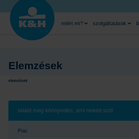
miért mi?
szolgáltatások
b
Elemzések
elemzések
találd meg könnyedén, ami neked szól
Piac