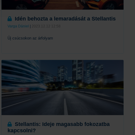
Idén behozta a lemaradását a Stellantis
Varga Dániel
|
2023.12.12 12:58
Új csúcsokon az árfolyam
Tovább
Stellantis: Ideje magasabb fokozatba
kapcsolni?