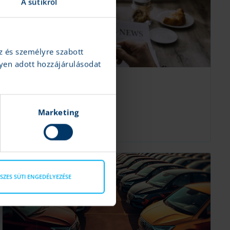
A sütikről
z és személyre szabott
yen adott hozzájárulásodat
8 fontos hír ma reggel
K&H Értékpapír
|
2024.07.25 08:32
Marketing
Forint, IBM, Kering, Stellantis
Tovább
SZES SÜTI ENGEDÉLYEZÉSE