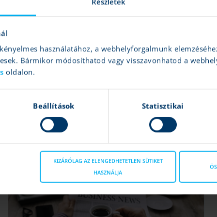
Részletek
nál
és kényelmes használatához, a webhelyforgalmunk elemzéséhe
gesek. Bármikor módosíthatod vagy visszavonhatod a webhel
ás
oldalon.
7 fontos hír ma reggel
K&H Értékpapír
|
2024.10.04 08:32
Beállítások
Statisztikai
Forint, USA munkaerőpiac, olaj, Stellantis
Tovább
KIZÁRÓLAG AZ ELENGEDHETETLEN SÜTIKET
ÖS
HASZNÁLJA