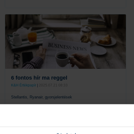
Tovább
6 fontos hír ma reggel
K&H Értékpapír
|
2025.07.21 08:33
Stellantis, Ryanair, gyorsjelentések
Tovább