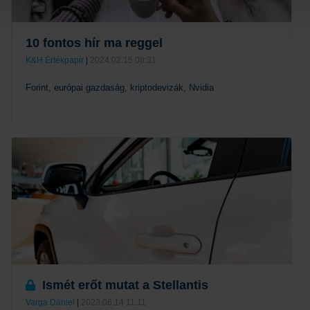
10 fontos hír ma reggel
K&H Értékpapír
|
2024.02.15 08:31
Forint, európai gazdaság, kriptodevizák, Nvidia
Tovább
Ismét erőt mutat a Stellantis
Varga Dániel
|
2023.06.14 11:11