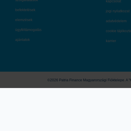
szolgáltatások
kapcsolat
befektetések
jogi nyilatkozat
elemzések
adatvédelem
ügyféltámogatás
cookie tájékozt
ajánlatok
karrier
©2026 Patria Finance Magyarországi Fióktelepe. A "K
A honlapon megjelenő marketingközlemények és egyéb tartalmak útján a K
vonatkozó ajánlattételi felhívásnak vagy ajánlatnak, befektetési elemz
saját felelősségre használhatja fel. A tőzsdei kereskedési és tőkepiac
ismertetett termékek, szolgáltatások további részleteit és feltételeit 
Értékpapír fenntartja. A K&H Értékpapír működését anyavállalata révé
Bank) is jogosult hatá