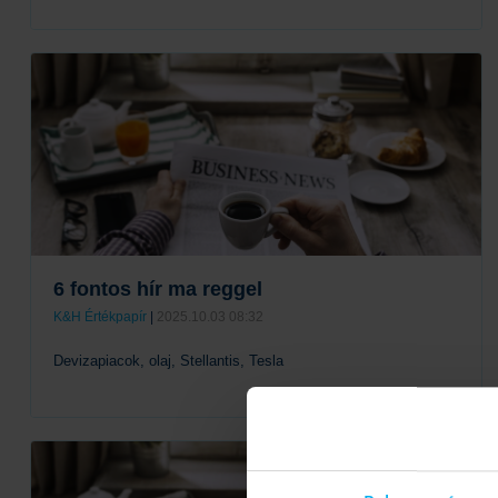
Tovább
6 fontos hír ma reggel
K&H Értékpapír
|
2025.10.03 08:32
Devizapiacok, olaj, Stellantis, Tesla
Tovább