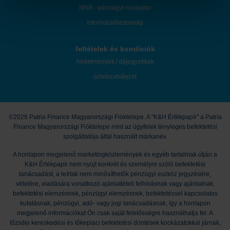
MNB - pénzügyi navigátor
információbiztonság
feltételek és kondíciók
hirdetmények / díjjegyzékek
üzletszabályzat
©2026 Patria Finance Magyarországi Fióktelepe. A "K&H Értékpapír" a Patria
Finance Magyarországi Fióktelepe mint az ügyfelek tényleges befektetési
szolgáltatója által használt márkanév.
A honlapon megjelenő marketingközlemények és egyéb tartalmak útján a
K&H Értékpapír nem nyújt konkrét és személyre szóló befektetési
tanácsadást, a leírtak nem minősíthetők pénzügyi eszköz jegyzésére,
vételére, eladására vonatkozó ajánlattételi felhívásnak vagy ajánlatnak,
befektetési elemzésnek, pénzügyi elemzésnek, befektetéssel kapcsolatos
kutatásnak, pénzügyi, adó- vagy jogi tanácsadásnak, így a honlapon
megjelenő információkat Ön csak saját felelősségre használhatja fel. A
tőzsdei kereskedési és tőkepiaci befektetési döntések kockázatokkal járnak,