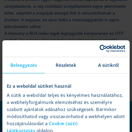
szolgáltatások, a cég mobilitási szolgáltatóként egyre jelentősebb
lehet, valamint a megújuló energia felé is elmozdulhatnak a
jövőben. A vegyipar, és azon belül a műanyaggyártás is egyre
jelentősebbé válhat.
A részvény a BUX index egyik legnagyobb komponense az OTP
mellett, így a hazai részvényindex teljesítményére is jelentős
hatással van a Mol árfolyamának alakulása.
Beleegyezés
Részletek
A sütikről
Ez a weboldal sütiket használ
A sütik a weboldal teljes és kényelmes használatához,
a webhelyforgalmunk elemzéséhez és személyre
szabott ajánlatok adásához szükségesek. Bármikor
miért mi?
módosíthatod vagy visszavonhatod a webhelyen adott
szolgáltatások
hozzájárulásodat a
Cookie (süti)
tájékoztatás
oldalon.
befektetések