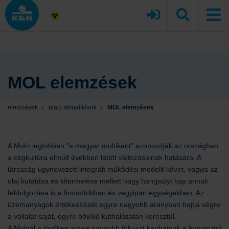
MOL elemzések
elemzések
/
piaci aktualitások
/
MOL elemzések
A Mol-t legtöbben "a magyar multiként" azonosítják az országban
a cégkultúra elmúlt években látott változásainak hatására. A
társaság úgynevezett integrált működési modellt követ, vagyis az
olaj kutatása és kitermelése mellett nagy hangsúlyt kap annak
feldolgozása is a finomítókban és vegyipari egységekben. Az
üzemanyagok értékesítését egyre nagyobb arányban hajtja végre
a vállalat saját, egyre bővülő kúthálózatán keresztül.
A Molnál a jövőben egyre nagyobb fókuszt kaphatnak a fogyasztói