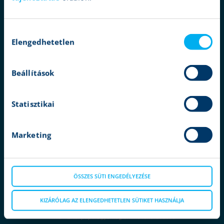
elemzések
ügyféltámogatás
Hozzájárulás
ajánlatok
Elengedhetetlen
kiválasztása
társaságunk
Beállítások
kapcsolat
jogi nyilatkozat
Statisztikai
adatvédelem
cookie tájékoztatás
Marketing
karrier
ügyfélvédelem
termékkatalógus
ÖSSZES SÜTI ENGEDÉLYEZÉSE
panaszkezelés
KIZÁRÓLAG AZ ELENGEDHETETLEN SÜTIKET HASZNÁLJA
MNB - Pénzügyi Fogyasztóvédelmi Központ
MNB - Értékpapír egyenleg online lekérdezése