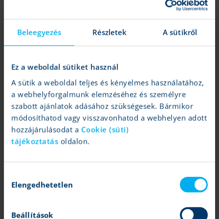
Magyar gazdaság, devizák, kötvénypiac, makroadatok
Beleegyezés
Részletek
A sütikről
Tovább
Ez a weboldal sütiket használ
A sütik a weboldal teljes és kényelmes használatához,
a webhelyforgalmunk elemzéséhez és személyre
szabott ajánlatok adásához szükségesek. Bármikor
módosíthatod vagy visszavonhatod a webhelyen adott
hozzájárulásodat a
Cookie (süti)
tájékoztatás
oldalon.
12 fontos hír ma reggel
KBC Equitas
|
2023.12.15 09:11
Hozzájárulás
Elengedhetetlen
kiválasztása
Jegybankok, amerikai indexek, Kína, devizák
Beállítások