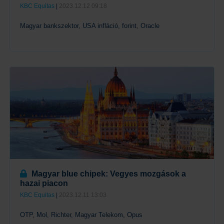
KBC Equitas
|
2023.12.12 09:18
Magyar bankszektor, USA infláció, forint, Oracle
Tovább
Magyar blue chipek: Vegyes mozgások a
hazai piacon
KBC Equitas
|
2023.12.11 13:03
OTP, Mol, Richter, Magyar Telekom, Opus