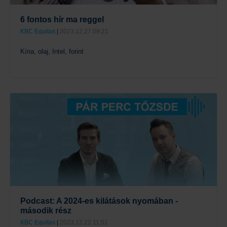
6 fontos hír ma reggel
KBC Equitas
|
2023.12.27 09:21
Kína, olaj, Intel, forint
Tovább
Podcast: A 2024-es kilátások nyomában -
második rész
KBC Equitas
|
2023.12.22 11:51