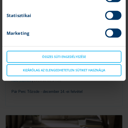
Tovább
Statisztikai
Marketing
ÖSSZES SÜTI ENGEDÉLYEZÉSE
Podcast: A 2024-es kilátások nyomában - első
KIZÁRÓLAG AZ ELENGEDHETETLEN SÜTIKET HASZNÁLJA
rész
KBC Equitas
|
2023.12.22 14:55
Pár Perc Tőzsde - december 14.-ei felvétel
Tovább