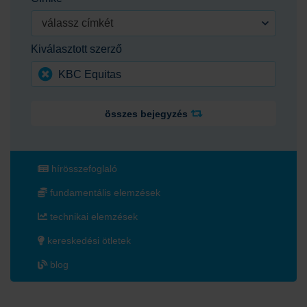
válassz címkét
Kiválasztott szerző
KBC Equitas
összes bejegyzés
hírösszefoglaló
fundamentális elemzések
technikai elemzések
kereskedési ötletek
blog