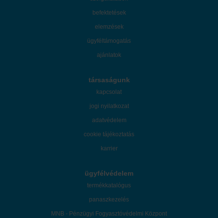
befektetések
elemzések
ügyféltámogatás
ajánlatok
társaságunk
kapcsolat
jogi nyilatkozat
adatvédelem
cookie tájékoztatás
karrier
ügyfélvédelem
termékkatalógus
panaszkezelés
MNB - Pénzügyi Fogyasztóvédelmi Központ