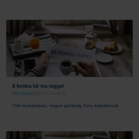
Tovább
8 fontos hír ma reggel
KBC Equitas
|
2023.12.11 09:13
USA munkaerőpiac, magyar gazdaság, Kína, kriptodevizák
Tovább