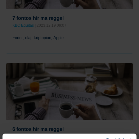
7 fontos hír ma reggel
KBC Equitas
|
2023.12.19 09:07
Forint, olaj, kriptopiac, Apple
Tovább
6 fontos hír ma reggel
KBC Equitas
|
2023.12.18 09:06