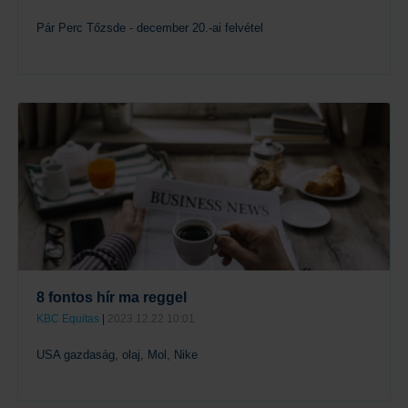
Pár Perc Tőzsde - december 20.-ai felvétel
Tovább
8 fontos hír ma reggel
KBC Equitas
|
2023.12.22 10:01
USA gazdaság, olaj, Mol, Nike