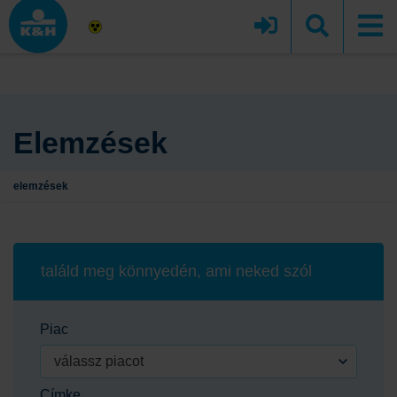
Elemzések
elemzések
találd meg könnyedén, ami neked szól
Piac
válassz piacot
Címke