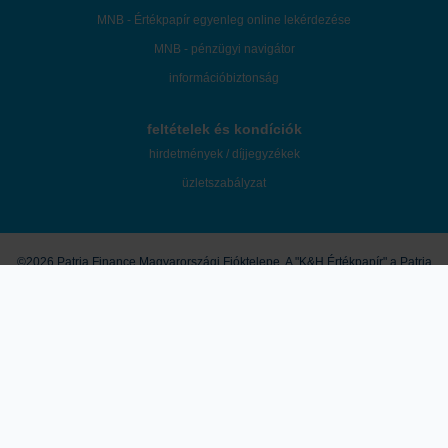
MNB - Értékpapír egyenleg online lekérdezése
MNB - pénzügyi navigátor
információbiztonság
feltételek és kondíciók
hirdetmények / díjjegyzékek
üzletszabályzat
©2026 Patria Finance Magyarországi Fióktelepe. A "K&H Értékpapír" a Patria
Finance Magyarországi Fióktelepe mint az ügyfelek tényleges befektetési
szolgáltatója által használt márkanév.
A honlapon megjelenő marketingközlemények és egyéb tartalmak útján a
K&H Értékpapír nem nyújt konkrét és személyre szóló befektetési
tanácsadást, a leírtak nem minősíthetők pénzügyi eszköz jegyzésére,
vételére, eladására vonatkozó ajánlattételi felhívásnak vagy ajánlatnak,
befektetési elemzésnek, pénzügyi elemzésnek, befektetéssel kapcsolatos
kutatásnak, pénzügyi, adó- vagy jogi tanácsadásnak, így a honlapon