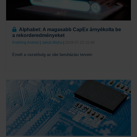
Alphabet: A magasabb CapEx árnyékolta be
a rekorderedményeket
Krahling András
|
Jakub Blaha
|
2026.07.23 15:48
Emelt a vezetőség az idei beruházási tervein
Tovább