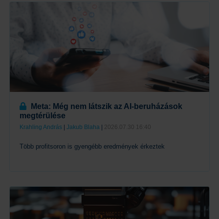
Meta: Még nem látszik az AI-beruházások
megtérülése
Krahling András
|
Jakub Blaha
|
2026.07.30 16:40
Több profitsoron is gyengébb eredmények érkeztek
Tovább