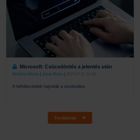
Microsoft: Csúcsdöntés a jelentés után
Mohácsi Mihály
|
Jakub Blaha
|
2025.07.31 16:26
A felhőbevételek hajtották a növekedést
Tovább
Továbbiak