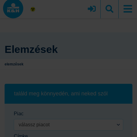
Elemzések
elemzések
találd meg könnyedén, ami neked szól
Piac
válassz piacot
Címke