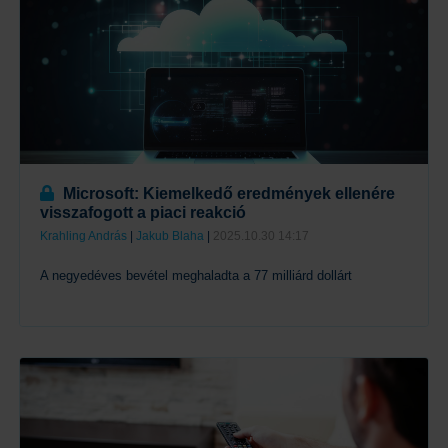
Microsoft: Kiemelkedő eredmények ellenére
visszafogott a piaci reakció
Krahling András
|
Jakub Blaha
|
2025.10.30 14:17
A negyedéves bevétel meghaladta a 77 milliárd dollárt
Tovább