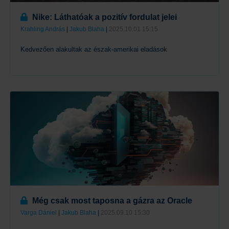
Nike: Láthatóak a pozitív fordulat jelei
Krahling András
|
Jakub Blaha
|
2025.10.01 15:15
Kedvezően alakultak az észak-amerikai eladások
Tovább
Még csak most taposna a gázra az Oracle
Varga Dániel
|
Jakub Blaha
|
2025.09.10 15:30