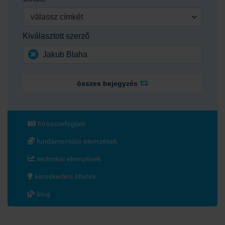
válassz címkét
Kiválasztott szerző
Jakub Blaha
összes bejegyzés
hírösszefoglaló
fundamentális elemzések
technikai elemzések
kereskedési ötletek
blog