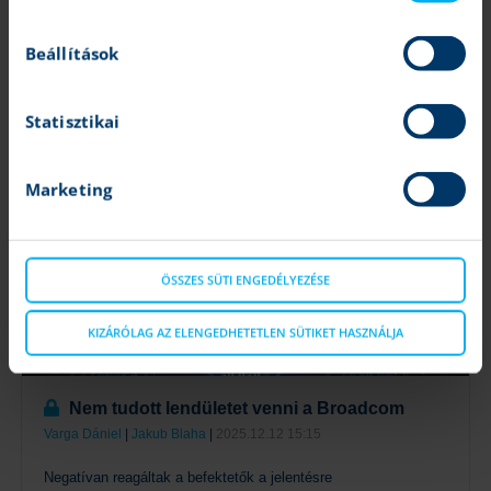
Tovább folytatja a növekedést a Micron
Varga Dániel
|
Jakub Blaha
|
2025.12.18 14:35
Beállítások
Kellemes meglepetést hozott a gyorsjelentés
Statisztikai
Tovább
Marketing
ÖSSZES SÜTI ENGEDÉLYEZÉSE
KIZÁRÓLAG AZ ELENGEDHETETLEN SÜTIKET HASZNÁLJA
Nem tudott lendületet venni a Broadcom
Varga Dániel
|
Jakub Blaha
|
2025.12.12 15:15
Negatívan reagáltak a befektetők a jelentésre