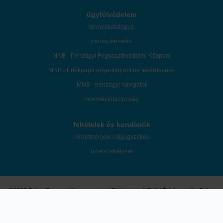
ügyfélvédelem
termékkatalógus
panaszkezelés
MNB - Pénzügyi Fogyasztóvédelmi Központ
MNB - Értékpapír egyenleg online lekérdezése
MNB - pénzügyi navigátor
információbiztonság
feltételek és kondíciók
hirdetmények / díjjegyzékek
üzletszabályzat
©2026 Patria Finance Magyarországi Fióktelepe. A "K&H Értékpapír" a Patria
Finance Magyarországi Fióktelepe mint az ügyfelek tényleges befektetési
szolgáltatója által használt márkanév.