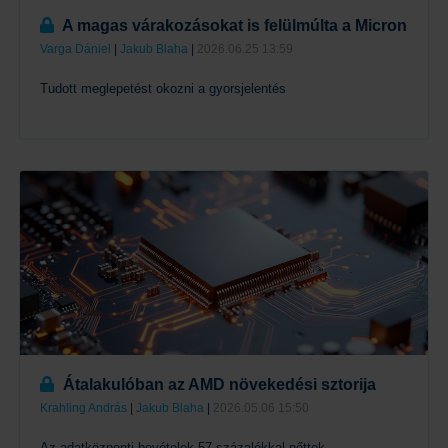
A magas várakozásokat is felülmúlta a Micron
Varga Dániel
|
Jakub Blaha
|
2026.06.25 13:59
Tudott meglepetést okozni a gyorsjelentés
Tovább
Átalakulóban az AMD növekedési sztorija
Krahling András
|
Jakub Blaha
|
2026.05.06 15:50
Az adatközponti bevételek 57 százalékkal nőttek