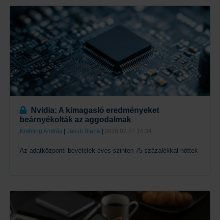
Tovább
Nvidia: A kimagasló eredményeket
beárnyékolták az aggodalmak
Krahling András
|
Jakub Blaha
|
2026.02.27 14:34
Az adatközponti bevételek éves szinten 75 százalékkal nőttek
Tovább