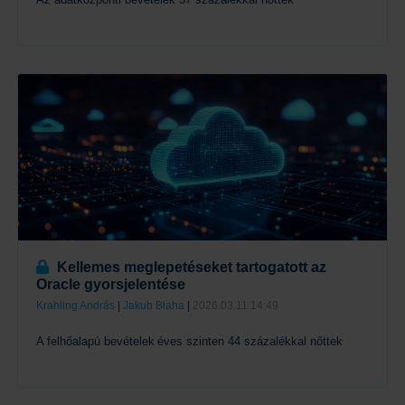
Tovább
Kellemes meglepetéseket tartogatott az
Oracle gyorsjelentése
Krahling András
|
Jakub Blaha
|
2026.03.11 14:49
A felhőalapú bevételek éves szinten 44 százalékkal nőttek