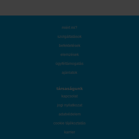
miért mi?
szolgáltatások
befektetések
elemzések
ügyféltámogatás
ajánlatok
társaságunk
kapcsolat
jogi nyilatkozat
adatvédelem
cookie tájékoztatás
karrier