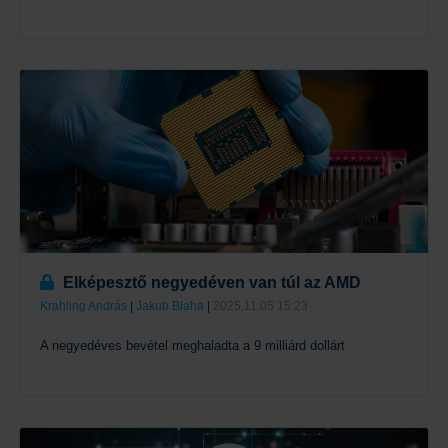
Tovább
Elképesztő negyedéven van túl az AMD
Krahling András
|
Jakub Blaha
|
2025.11.05 15:23
A negyedéves bevétel meghaladta a 9 milliárd dollárt
Tovább