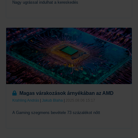
Nagy ugrással indulhat a kereskedés
Tovább
Magas várakozások árnyékában az AMD
Krahling András
|
Jakub Blaha
|
2025.08.06 15:17
A Gaming szegmens bevétele 73 százalékot nőtt
Tovább