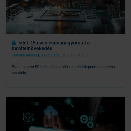
Intel: 15 éves csúcsra gyorsult a
bevételnövekedés
Krahling András
|
Jakub Blaha
|
2026.07.24 15:53
Éves szinten 59 százalékkal nőtt az adatközponti szegmens
bevétele
Tovább