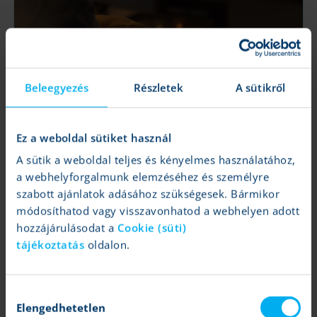
Netflix: Erős eredmények mellett kérdőjelek a
jövőt illetően
Beleegyezés
Részletek
A sütikről
Krahling András
|
Jakub Blaha
|
2026.01.21 16:19
Nagyobb a bizonytalanság a felvásárlással kapcsolatban
Ez a weboldal sütiket használ
A sütik a weboldal teljes és kényelmes használatához,
Tovább
a webhelyforgalmunk elemzéséhez és személyre
szabott ajánlatok adásához szükségesek. Bármikor
módosíthatod vagy visszavonhatod a webhelyen adott
hozzájárulásodat a
Cookie (süti)
tájékoztatás
oldalon.
Hozzájárulás
Elengedhetetlen
kiválasztása