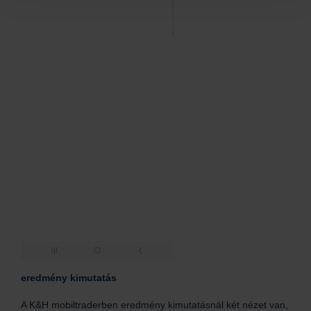
eredmény kimutatás
A K&H mobiltraderben eredmény kimutatásnál két nézet van,