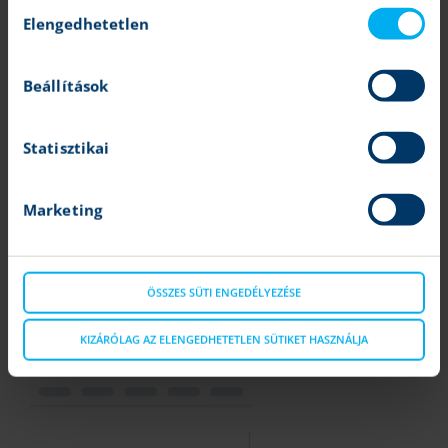
Hozzájárulás
Elengedhetetlen
kiválasztása
Beállítások
Statisztikai
Marketing
díjcsomagod
Kedvezőbb díjakon szeretnél kereskedni? Kövesd, hogy
mekkora forgalom szükséges, hogy aktiválódjanak számodra
ÖSSZES SÜTI ENGEDÉLYEZÉSE
a magasabb csomagok.
KIZÁRÓLAG AZ ELENGEDHETETLEN SÜTIKET HASZNÁLJA