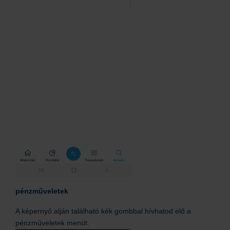
pénzműveletek
A képernyő alján található kék gombbal hívhatod elő a
pénzműveletek menüt.