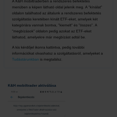
A K&H mobiltraderben a rendszeres befektetés
menüben a képen látható oldal jelenik meg. A "kínálat"
oldalon találhatod az általunk a rendszeres befektetés
szolgáltatás keretében kínált ETF-eket, amelyek két
kategóriára vannak bontva, "kiemelt" és "összes". A
"megbízások" oldalon pedig azokat az ETF-eket
láthatod, amelyekre már megbízást adtál be.
A kis kérdőjel ikonra kattintva, pedig további
információkat olvashatsz a szolgáltatásról, amelyeket a
Tudástárunkban
is megtalálsz.
K&H mobiltrader aktiválása