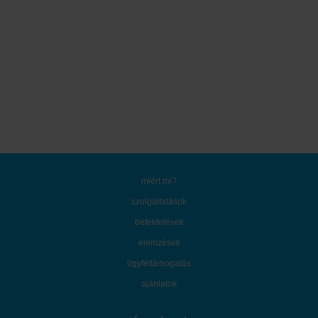
miért mi?
szolgáltatások
befektetések
elemzések
ügyféltámogatás
ajánlatok