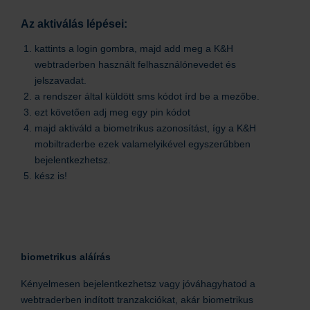
Az aktiválás lépései:
kattints a login gombra, majd add meg a K&H
webtraderben használt felhasználónevedet és
jelszavadat.
a rendszer által küldött sms kódot írd be a mezőbe.
ezt követően adj meg egy pin kódot
majd aktiváld a biometrikus azonosítást, így a K&H
mobiltraderbe ezek valamelyikével egyszerűbben
bejelentkezhetsz.
kész is!
biometrikus aláírás
Kényelmesen bejelentkezhetsz vagy jóváhagyhatod a
webtraderben indított tranzakciókat, akár biometrikus