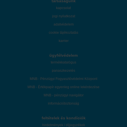
társaságunk
kapcsolat
jogi nyilatkozat
adatvédelem
cookie tájékoztatás
karrier
ügyfélvédelem
termékkatalógus
panaszkezelés
MNB - Pénzügyi Fogyasztóvédelmi Központ
MNB - Értékpapír egyenleg online lekérdezése
MNB - pénzügyi navigátor
információbiztonság
feltételek és kondíciók
hirdetmények / díjjegyzékek