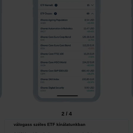
2
/
4
válogass széles ETF kínálatunkban