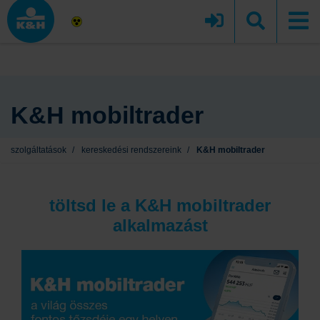
K&H mobiltrader
szolgáltatások
/
kereskedési rendszereink
/
K&H mobiltrader
töltsd le a K&H mobiltrader
alkalmazást