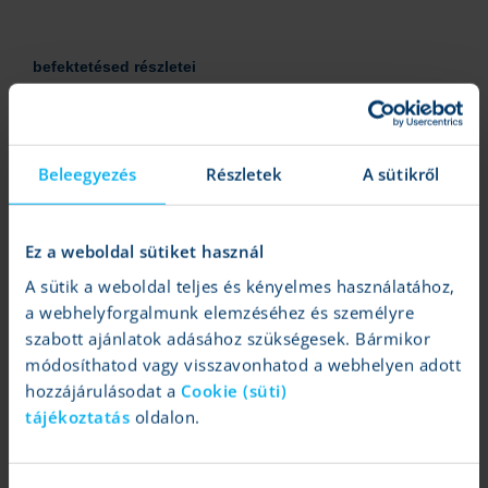
befektetésed részletei
Megnézheted az értékpapírjaid bekerülési adatait összesítve,
és egyes papírokra tekintve is.
Beleegyezés
Részletek
A sütikről
Ez a weboldal sütiket használ
A sütik a weboldal teljes és kényelmes használatához,
a webhelyforgalmunk elemzéséhez és személyre
szabott ajánlatok adásához szükségesek. Bármikor
módosíthatod vagy visszavonhatod a webhelyen adott
hozzájárulásodat a
Cookie (süti)
tájékoztatás
oldalon.