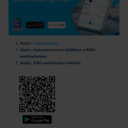
lépés:
számlanyitás
lépés: dokumentumok kitöltése a K&H
webtraderben
lépés: K&H mobiltrader letöltés