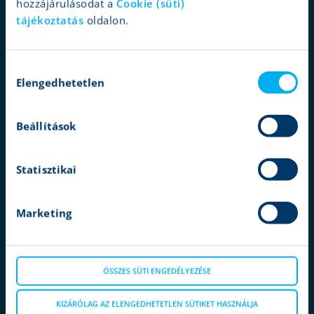
hozzájárulásodat a
Cookie (süti)
miért mi?
tájékoztatás
oldalon.
szolgáltatások
befektetések
elemzések
Hozzájárulás
Elengedhetetlen
kiválasztása
ügyféltámogatás
ajánlatok
Beállítások
társaságunk
kapcsolat
Statisztikai
jogi nyilatkozat
adatvédelem
Marketing
cookie tájékoztatás
karrier
ÖSSZES SÜTI ENGEDÉLYEZÉSE
ügyfélvédelem
termékkatalógus
KIZÁRÓLAG AZ ELENGEDHETETLEN SÜTIKET HASZNÁLJA
panaszkezelés