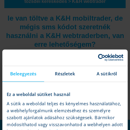
tőzsdei kereskedés > K&H webtrader
le van töltve a K&H mobiltrader, de
mégis sms kódot szeretnék
használni a K&H webtraderben, van
erre lehetőségem?
A mobilkulcs leválasztása és az sms kódküldésre való visszatérést
a K&H webtraderben tudod beállítani, a Fiókom /
biztonság és
beállítások / műveletek megerősítése
menüben. Itt továbbá
Beleegyezés
Részletek
A sütikről
nyomon követheted, hogy milyen mobileszközök lettek párosítva
a fiókodhoz.
Ez a weboldal sütiket használ
A sütik a weboldal teljes és kényelmes használatához,
a webhelyforgalmunk elemzéséhez és személyre
szabott ajánlatok adásához szükségesek. Bármikor
módosíthatod vagy visszavonhatod a webhelyen adott