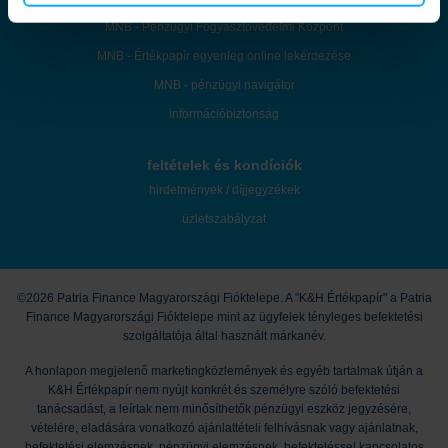
MNB - Pénzügyi Fogyasztóvédelmi Központ
MNB - Értékpapír egyenleg online lekérdezése
MNB - pénzügyi navigátor
információbiztonság
feltételek és kondíciók
hirdetmények / díjjegyzékek
üzletszabályzat
©2026 Patria Finance Magyarországi Fióktelepe. A "K&H Értékpapír" a Patria
Finance Magyarországi Fióktelepe mint az ügyfelek tényleges befektetési
szolgáltatója által használt márkanév.
A honlapon megjelenő marketingközlemények és egyéb tartalmak útján a
K&H Értékpapír nem nyújt konkrét és személyre szóló befektetési
tanácsadást, a leírtak nem minősíthetők pénzügyi eszköz jegyzésére,
vételére, eladására vonatkozó ajánlattételi felhívásnak vagy ajánlatnak,
befektetési elemzésnek, pénzügyi elemzésnek, befektetéssel kapcsolatos