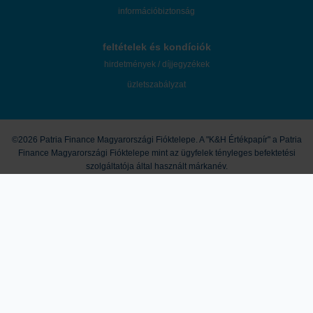
információbiztonság
feltételek és kondíciók
hirdetmények / díjjegyzékek
üzletszabályzat
©2026 Patria Finance Magyarországi Fióktelepe. A "K&H Értékpapír" a Patria
Finance Magyarországi Fióktelepe mint az ügyfelek tényleges befektetési
szolgáltatója által használt márkanév.
A honlapon megjelenő marketingközlemények és egyéb tartalmak útján a
K&H Értékpapír nem nyújt konkrét és személyre szóló befektetési
tanácsadást, a leírtak nem minősíthetők pénzügyi eszköz jegyzésére,
vételére, eladására vonatkozó ajánlattételi felhívásnak vagy ajánlatnak,
befektetési elemzésnek, pénzügyi elemzésnek, befektetéssel kapcsolatos
kutatásnak, pénzügyi, adó- vagy jogi tanácsadásnak, így a honlapon
megjelenő információkat Ön csak saját felelősségre használhatja fel. A
tőzsdei kereskedési és tőkepiaci befektetési döntések kockázatokkal járnak,
melyek tőkevesztést is okozhatnak. A múltbeli hozamok nem jelentenek
garanciát a jövőbeli teljesítményre. Az ismertetett termékek, szolgáltatások