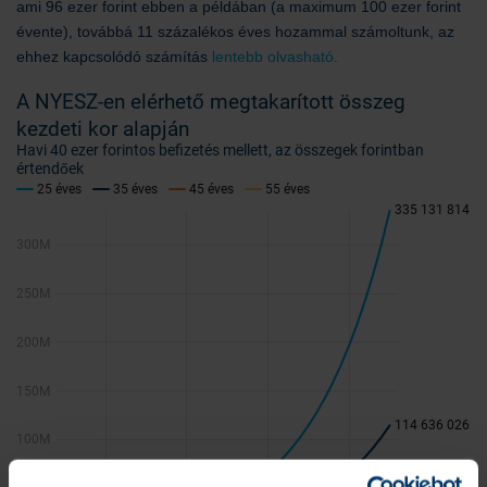
ami 96 ezer forint ebben a példában (a maximum 100 ezer forint
évente), továbbá 11 százalékos éves hozammal számoltunk, az
ehhez kapcsolódó számítás
lentebb olvasható.