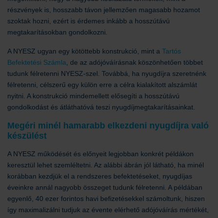
részvények is, hosszabb távon jellemzően magasabb hozamot
szoktak hozni, ezért is érdemes inkább a hosszútávú
megtakarításokban gondolkozni.
A NYESZ ugyan egy kötöttebb konstrukció, mint a
Tartós
Befektetési Számla
, de az adójóváírásnak köszönhetően többet
tudunk félretenni NYESZ-szel. Továbbá, ha nyugdíjra szeretnénk
félretenni, célszerű egy külön erre a célra kialakított alszámlát
nyitni. A konstrukció mindemellett elősegíti a hosszútávú
gondolkodást és átláthatóvá teszi nyugdíjmegtakarításainkat.
Megéri minél hamarabb elkezdeni nyugdíjra való
készülést
A NYESZ működését és előnyeit legjobban konkrét példákon
keresztül lehet szemléltetni. Az alábbi ábrán jól látható, ha minél
korábban kezdjük el a rendszeres befektetéseket, nyugdíjas
éveinkre annál nagyobb összeget tudunk félretenni. A példában
egyenlő, 40 ezer forintos havi befizetésekkel számoltunk, hiszen
így maximalizálni tudjuk az évente elérhető adójóváírás mértékét,