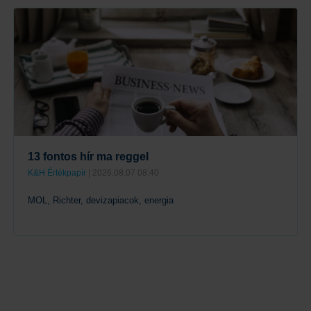
Tovább
13 fontos hír ma reggel
K&H Értékpapír
| 2026.08.07 08:40
MOL, Richter, devizapiacok, energia
Tovább