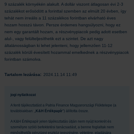
9 százalék környékén alakult. A dollár viszont átlagosan évi 2-3
százalékot erősödött a forinttal szemben az elmúlt 20 évben, így
tehát nem irreális a 11 százalékos forintban elvárható éves
hozam hosszú távon. Persze érdemes hangsúlyozni, hogy ez
nem egy garantált hozam, a részvénypiacok pedig adott esetben
alul-, vagy felülteljesíthetik ezt a szintet. De azt nagy
általánosságban ki lehet jelenteni, hogy jellemzően 11-12
százalék körüli évesített hozammal emelkednek a részvénypiacok
forintban számolva.
Tartalom lezárása:
2024.11.14 11:49
jogi nyilatkozat
A fenti tájékoztatást a Patria Finance Magyarországi Fióktelepe (a
továbbiakban: „
K&H Értékpapír
”) állította össze.
A K&H Értékpapír jelen tájékoztatás útján nem nyújt konkrét és
személyre szóló befektetési tanácsadást, a benne foglaltak nem
minősíthetők pénzügyi eszköz jegyzésére, vételére, eladására