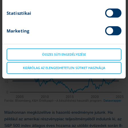
teljesítményét vesszük alapul, elmondható, hogy 11 százalékos
éves hozam volt jellemző az utóbbi évtizedek során. Ez egy
Statisztikai
átlagos érték, tehát ennél magasabb és alacsonyabb is volt a
BUX éves teljesítménye a múltban. Például a legutóbbi 10 évben
több mint 15 százalékkal emelkedett évente a BUX árfolyama.
Marketing
ÖSSZES SÜTI ENGEDÉLYEZÉSE
KIZÁRÓLAG AZ ELENGEDHETETLEN SÜTIKET HASZNÁLJA
Máshonnan megközelítve is hasonló eredményre jutunk. Ha
például az amerikai részvénypiac teljesítményéből indulunk ki, az
S&P 500 index átlagos éves hozama az utóbbi évtizedek során 8-