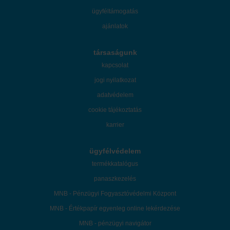
ügyféltámogatás
ajánlatok
társaságunk
kapcsolat
jogi nyilatkozat
adatvédelem
cookie tájékoztatás
karrier
ügyfélvédelem
termékkatalógus
panaszkezelés
MNB - Pénzügyi Fogyasztóvédelmi Központ
MNB - Értékpapír egyenleg online lekérdezése
MNB - pénzügyi navigátor