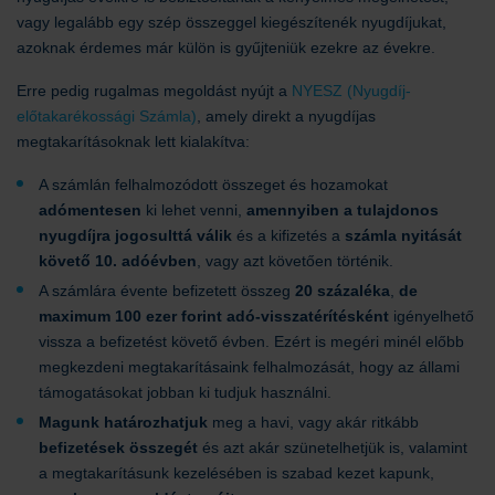
vagy legalább egy szép összeggel kiegészítenék nyugdíjukat,
azoknak érdemes már külön is gyűjteniük ezekre az évekre.
Erre pedig rugalmas megoldást nyújt a
NYESZ (Nyugdíj-
előtakarékossági Számla)
, amely direkt a nyugdíjas
megtakarításoknak lett kialakítva:
A számlán felhalmozódott összeget és hozamokat
adómentesen
ki lehet venni,
amennyiben a tulajdonos
nyugdíjra jogosulttá válik
és a kifizetés a
számla nyitását
követő 10. adóévben
, vagy azt követően történik.
A számlára évente befizetett összeg
20 százaléka
,
de
maximum 100 ezer forint adó-visszatérítésként
igényelhető
vissza a befizetést követő évben. Ezért is megéri minél előbb
megkezdeni megtakarításaink felhalmozását, hogy az állami
támogatásokat jobban ki tudjuk használni.
Magunk határozhatjuk
meg a havi, vagy akár ritkább
befizetések összegét
és azt akár szünetelhetjük is, valamint
a megtakarításunk kezelésében is szabad kezet kapunk,