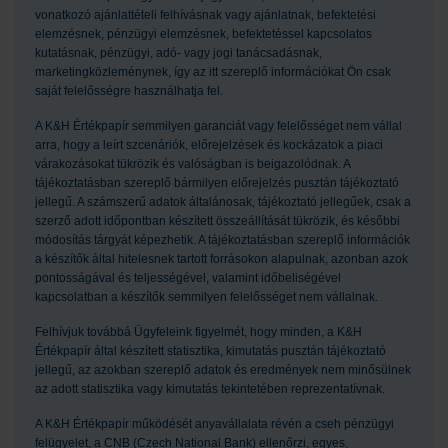
vonatkozó ajánlattételi felhívásnak vagy ajánlatnak, befektetési
elemzésnek, pénzügyi elemzésnek, befektetéssel kapcsolatos
kutatásnak, pénzügyi, adó- vagy jogi tanácsadásnak,
marketingközleménynek, így az itt szereplő információkat Ön csak
saját felelősségre használhatja fel.
A K&H Értékpapír semmilyen garanciát vagy felelősséget nem vállal
arra, hogy a leírt szcenáriók, előrejelzések és kockázatok a piaci
várakozásokat tükrözik és valóságban is beigazolódnak. A
tájékoztatásban szereplő bármilyen előrejelzés pusztán tájékoztató
jellegű. A számszerű adatok általánosak, tájékoztató jellegűek, csak a
szerző adott időpontban készített összeállítását tükrözik, és későbbi
módosítás tárgyát képezhetik. A tájékoztatásban szereplő információk
a készítők által hitelesnek tartott forrásokon alapulnak, azonban azok
pontosságával és teljességével, valamint időbeliségével
kapcsolatban a készítők semmilyen felelősséget nem vállalnak.
Felhívjuk továbbá Ügyfeleink figyelmét, hogy minden, a K&H
Értékpapír által készített statisztika, kimutatás pusztán tájékoztató
jellegű, az azokban szereplő adatok és eredmények nem minősülnek
az adott statisztika vagy kimutatás tekintetében reprezentatívnak.
A K&H Értékpapír működését anyavállalata révén a cseh pénzügyi
felügyelet, a CNB (Czech National Bank) ellenőrzi, egyes,