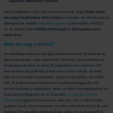
rugalmas megoldást nyújtva
.
Annyi megkötése még van a konstrukciónak, hogy
forint alapú
pénzügyi eszközöket lehet tartani
a számlán, de részvények és
állampapírok mellett
befektetési alapok
is elérhetőek a NYESZ-
en, ily módon akár
külföldi kitettségre is könnyedén szert
lehet tenni
.
Miért éri meg a NYESZ?
Az elsődleges előnye a Nyugdíj-előtakarékossági Számlának az
állami támogatás, amit adójóváírás formában igényelhetünk az
értékpapírszámlára. Az éves 20 százalékos és maximum 100
ezer forintos visszatérítés elsőre nem tűnhet soknak, de évek
alatt ez az összeg összeadódik. Vegyünk egy példát: Ha valaki
már 35 éves korában elkezd havi rendszerességgel 40 ezer
forintot befizetni a számlájára, akkor az állami támogatásokkal és
hozamaival (átlagosan évi 11 százalék,
a számolás lentebb
olvasható
) együtt 65 éves korára akár már 114,6 millió forintot
gyűjthet össze. Ezzel szemben, ha nem számolunk az évi 96 ezer
forintos (20 százalék) adójóváírással, akkor ez az összeg 95,5