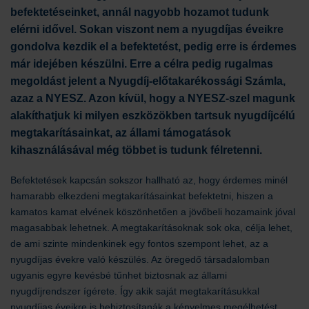
befektetéseinket, annál nagyobb hozamot tudunk
elérni idővel. Sokan viszont nem a nyugdíjas éveikre
gondolva kezdik el a befektetést, pedig erre is érdemes
már idejében készülni. Erre a célra pedig rugalmas
megoldást jelent a Nyugdíj-előtakarékossági Számla,
azaz a NYESZ. Azon kívül, hogy a NYESZ-szel magunk
alakíthatjuk ki milyen eszközökben tartsuk nyugdíjcélú
megtakarításainkat, az állami támogatások
kihasználásával még többet is tudunk félretenni.
Befektetések kapcsán sokszor hallható az, hogy érdemes minél
hamarabb elkezdeni megtakarításainkat befektetni, hiszen a
kamatos kamat elvének köszönhetően a jövőbeli hozamaink jóval
magasabbak lehetnek. A megtakarításoknak sok oka, célja lehet,
de ami szinte mindenkinek egy fontos szempont lehet, az a
nyugdíjas évekre való készülés. Az öregedő társadalomban
ugyanis egyre kevésbé tűnhet biztosnak az állami
nyugdíjrendszer ígérete. Így akik saját megtakarításukkal
nyugdíjas éveikre is bebiztosítanák a kényelmes megélhetést,