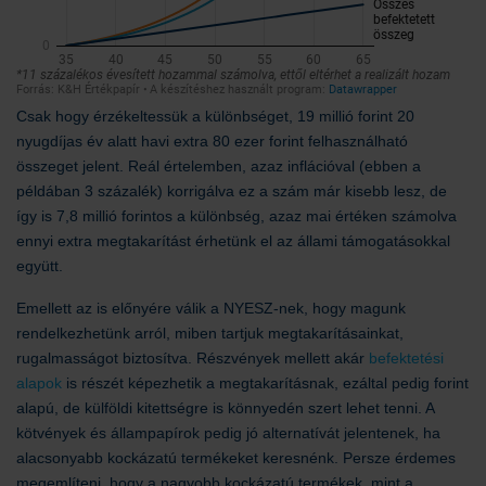
Csak hogy érzékeltessük a különbséget, 19 millió forint 20
nyugdíjas év alatt havi extra 80 ezer forint felhasználható
összeget jelent. Reál értelemben, azaz inflációval (ebben a
példában 3 százalék) korrigálva ez a szám már kisebb lesz, de
így is 7,8 millió forintos a különbség, azaz mai értéken számolva
ennyi extra megtakarítást érhetünk el az állami támogatásokkal
együtt.
Emellett az is előnyére válik a NYESZ-nek, hogy magunk
rendelkezhetünk arról, miben tartjuk megtakarításainkat,
rugalmasságot biztosítva. Részvények mellett akár
befektetési
alapok
is részét képezhetik a megtakarításnak, ezáltal pedig forint
alapú, de külföldi kitettségre is könnyedén szert lehet tenni. A
kötvények és állampapírok pedig jó alternatívát jelentenek, ha
alacsonyabb kockázatú termékeket keresnénk. Persze érdemes
megemlíteni, hogy a nagyobb kockázatú termékek, mint a