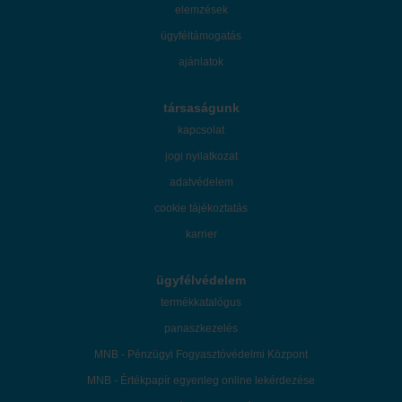
elemzések
ügyféltámogatás
ajánlatok
társaságunk
kapcsolat
jogi nyilatkozat
adatvédelem
cookie tájékoztatás
karrier
ügyfélvédelem
termékkatalógus
panaszkezelés
MNB - Pénzügyi Fogyasztóvédelmi Központ
MNB - Értékpapír egyenleg online lekérdezése