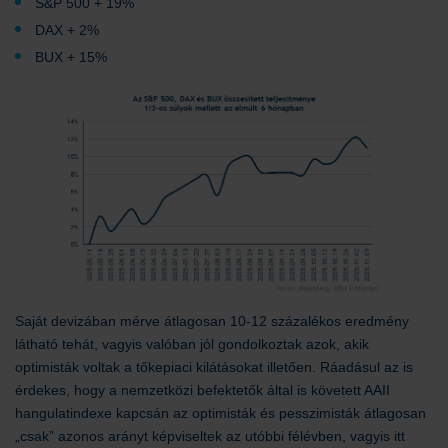
S&P 500 + 19%
DAX + 2%
BUX + 15%
Saját devizában mérve átlagosan 10-12 százalékos eredmény
látható tehát, vagyis valóban jól gondolkoztak azok, akik
optimisták voltak a tőkepiaci kilátásokat illetően. Ráadásul az is
érdekes, hogy a nemzetközi befektetők által is követett AAII
hangulatindexe kapcsán az optimisták és pesszimisták átlagosan
„csak” azonos arányt képviseltek az utóbbi félévben, vagyis itt