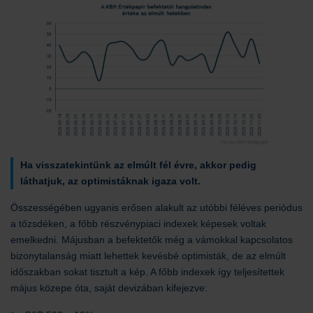
Ha visszatekintünk az elmúlt fél évre, akkor pedig
láthatjuk, az optimistáknak igaza volt.
Összességében ugyanis erősen alakult az utóbbi féléves periódus
a tőzsdéken, a főbb részvénypiaci indexek képesek voltak
emelkedni. Májusban a befektetők még a vámokkal kapcsolatos
bizonytalanság miatt lehettek kevésbé optimisták, de az elmúlt
időszakban sokat tisztult a kép. A főbb indexek így teljesítettek
május közepe óta, saját devizában kifejezve: