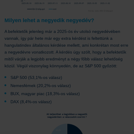
Milyen lehet a negyedik negyedév?
A befektetők jelenleg már a 2025-ös év utolsó negyedévében
vannak, így pár hete már egy extra kérdést is feltettünk a
hangulatindex általános kérdése mellett, ami konkrétan most erre
a negyedévre vonatkozott. A kérdés úgy szólt, hogy a befektetők
mitől várják a legjobb eredményt a négy főbb válasz lehetőség
közül. Végül viszonylag könnyedén, de az S&P 500 győzött:
S&P 500 (53,1%-os válasz)
Nemesfémek (20,2%-os válasz)
BUX, magyar piac (18,3%-os válasz)
DAX (8,4%-os válasz)