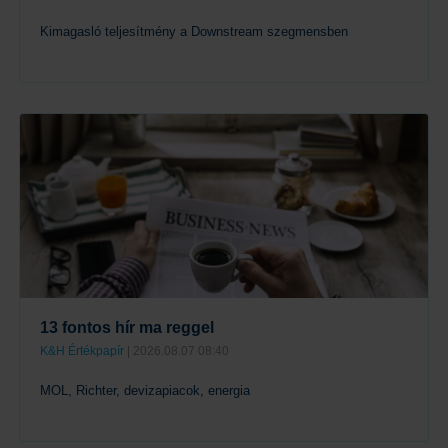
Kimagasló teljesítmény a Downstream szegmensben
Tovább
13 fontos hír ma reggel
K&H Értékpapír
| 2026.08.07 08:40
MOL, Richter, devizapiacok, energia