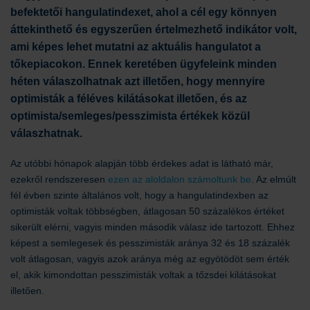
befektetői hangulatindexet, ahol a cél egy könnyen
áttekinthető és egyszerűen értelmezhető indikátor volt,
ami képes lehet mutatni az aktuális hangulatot a
tőkepiacokon. Ennek keretében ügyfeleink minden
héten válaszolhatnak azt illetően, hogy mennyire
optimisták a féléves kilátásokat illetően, és az
optimista/semleges/pesszimista értékek közül
válaszhatnak.
Az utóbbi hónapok alapján több érdekes adat is látható már,
ezekről rendszeresen
ezen az aloldalon számoltunk be
. Az elmúlt
fél évben szinte általános volt, hogy a hangulatindexben az
optimisták voltak többségben, átlagosan 50 százalékos értéket
sikerült elérni, vagyis minden második válasz ide tartozott. Ehhez
képest a semlegesek és pesszimisták aránya 32 és 18 százalék
volt átlagosan, vagyis azok aránya még az egyötödöt sem érték
el, akik kimondottan pesszimisták voltak a tőzsdei kilátásokat
illetően.