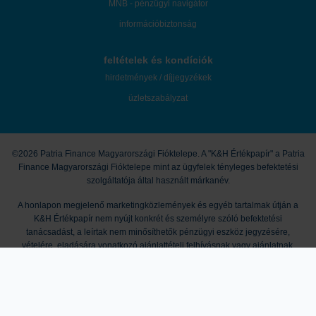
MNB - pénzügyi navigátor
információbiztonság
feltételek és kondíciók
hirdetmények / díjjegyzékek
üzletszabályzat
©2026 Patria Finance Magyarországi Fióktelepe. A "K&H Értékpapír" a Patria
Finance Magyarországi Fióktelepe mint az ügyfelek tényleges befektetési
szolgáltatója által használt márkanév.
A honlapon megjelenő marketingközlemények és egyéb tartalmak útján a
K&H Értékpapír nem nyújt konkrét és személyre szóló befektetési
tanácsadást, a leírtak nem minősíthetők pénzügyi eszköz jegyzésére,
vételére, eladására vonatkozó ajánlattételi felhívásnak vagy ajánlatnak,
befektetési elemzésnek, pénzügyi elemzésnek, befektetéssel kapcsolatos
kutatásnak, pénzügyi, adó- vagy jogi tanácsadásnak, így a honlapon
megjelenő információkat Ön csak saját felelősségre használhatja fel. A
tőzsdei kereskedési és tőkepiaci befektetési döntések kockázatokkal járnak,
melyek tőkevesztést is okozhatnak. A múltbeli hozamok nem jelentenek