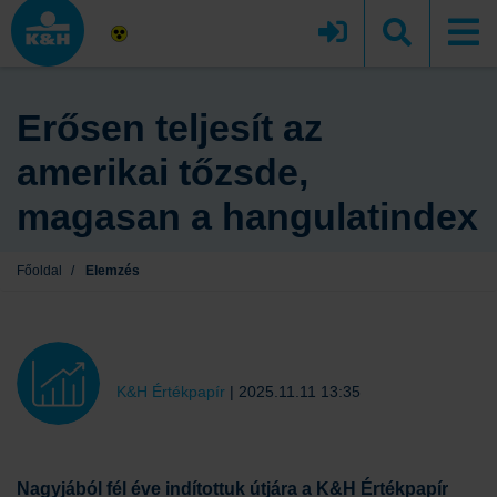
Erősen teljesít az
amerikai tőzsde,
magasan a hangulatindex
Főoldal
/
Elemzés
K&H Értékpapír
|
2025.11.11 13:35
Nagyjából fél éve indítottuk útjára a K&H Értékpapír