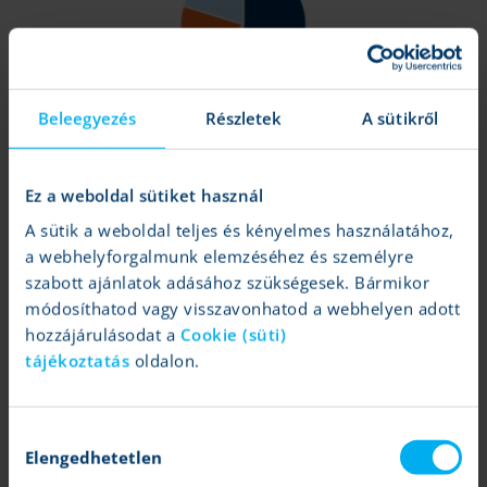
Beleegyezés
Részletek
A sütikről
Az évből, és a negyedévből még sok van hátra, szóval győztest
korai lenne hirdetni. Az viszont érdekes, hogy az év elején látott
Ez a weboldal sütiket használ
európai és német piaci felülteljesítésből a szentiment szintjén már
nem sok maradt, illetve május közepe óta saját devizában
A sütik a weboldal teljes és kényelmes használatához,
kifejezve a DAX is lemaradást mutatott. Látva az utóbbi hetek AI-
a webhelyforgalmunk elemzéséhez és személyre
bejelentéseiről és amerikai technológiai szektoráról szóló híreit ez
szabott ajánlatok adásához szükségesek. Bármikor
talán nem akkora meglepetés, a következő heteket így érdemes
módosíthatod vagy visszavonhatod a webhelyen adott
lehet figyelni.
hozzájárulásodat a
Cookie (süti)
tájékoztatás
oldalon.
Tartalom lezárása:
2025.11.11 13:35
Hozzájárulás
Elengedhetetlen
jogi nyilatkozat
kiválasztása