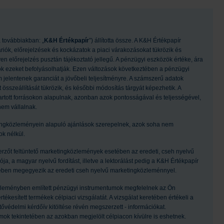
 továbbiakban: „
K&H Értékpapír
”) állította össze. A K&H Értékpapír
riók, előrejelzések és kockázatok a piaci várakozásokat tükrözik és
 előrejelzés pusztán tájékoztató jellegű. A pénzügyi eszközök értéke, ára
sok ezeket befolyásolhatják. Ezen változások következtében a pénzügyi
jelentenek garanciát a jövőbeli teljesítményre. A számszerű adatok
t összeállítását tükrözik, és későbbi módosítás tárgyát képezhetik. A
artott forrásokon alapulnak, azonban azok pontosságával és teljességével,
nem vállalnak.
ngközleményein alapuló ajánlások szerepelnek, azok soha nem
k nélkül.
szerzőt feltüntető marketingközlemények esetében az eredeti, cseh nyelvű
a, a magyar nyelvű fordítást, illetve a lektorálást pedig a K&H Értékpapír
egében megegyezik az eredeti cseh nyelvű marketingközleménnyel.
leményben említett pénzügyi instrumentumok megfelelnek az Ön
kesített termékek célpiaci vizsgálatát. A vizsgálat keretében értékeli a
tővédelmi kérdőív kitöltése révén megszerzett - információkat.
ok tekintetében az azokban megjelölt célpiacon kívülre is eshetnek.