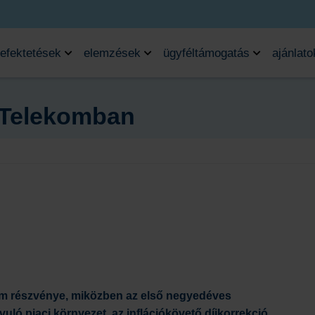
efektetések
elemzések
ügyféltámogatás
ajánlato
 Telekomban
kom részvénye, miközben az első negyedéves
uló piaci környezet, az inflációkövető díjkorrekció