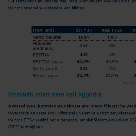
9,4 százalékos javulásnak felel meg. A következő években erős, e
forintos eredmény elérésére van kilátás.
Osztalék miatt nem kell aggódni
A részvényesi juttatásokra változatlanul nagy fókuszt helyezh
folytathatja az osztalékok kifizetését, valamint a részvény-visszav
forintos EPS-t realizálhat a társaság, amelyből részvényenként 237 
(DPS) formájában.