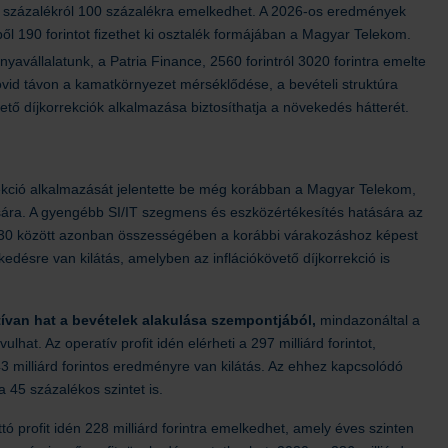
 90 százalékról 100 százalékra emelkedhet. A 2026-os eredmények
ből 190 forintot fizethet ki osztalék formájában a Magyar Telekom.
anyavállalatunk, a Patria Finance, 2560 forintról 3020 forintra emelte
 Rövid távon a kamatkörnyezet mérséklődése, a bevételi struktúra
vető díjkorrekciók alkalmazása biztosíthatja a növekedés hátterét.
rekció alkalmazását jelentette be még korábban a Magyar Telekom,
ására. A gyengébb SI/IT szegmens és eszközértékesítés hatására az
 2030 között azonban összességében a korábbi várakozáshoz képest
edésre van kilátás, amelyben az inflációkövető díjkorrekció is
atívan hat a bevételek alakulása szempontjából,
mindazonáltal a
lhat. Az operatív profit idén elérheti a 297 milliárd forintot,
 milliárd forintos eredményre van kilátás. Az ehhez kapcsolódó
45 százalékos szintet is.
ttó profit idén 228 milliárd forintra emelkedhet, amely éves szinten