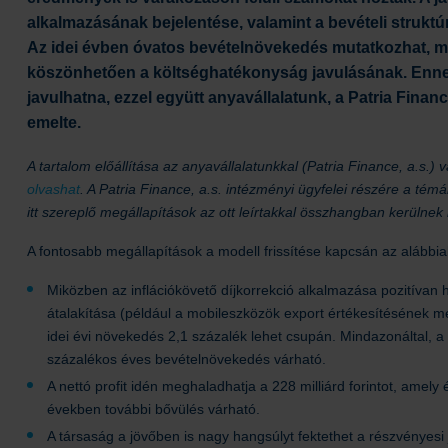
alkalmazásának bejelentése, valamint a bevételi struktú
Az idei évben óvatos bevételnövekedés mutatkozhat, miköz
köszönhetően a költséghatékonyság javulásának. Ennek 
javulhatna, ezzel együtt anyavállalatunk, a Patria Financ
emelte.
A tartalom előállítása az anyavállalatunkkal (Patria Finance, a.s
olvashat
. A Patria Finance, a.s. intézményi ügyfelei részére a té
itt szereplő megállapítások az ott leírtakkal összhangban kerülnek 
A fontosabb megállapítások a modell frissítése kapcsán az alábbia
Miközben az inflációkövető díjkorrekció alkalmazása pozitívan 
átalakítása (például a mobileszközök export értékesítésének 
idei évi növekedés 2,1 százalék lehet csupán. Mindazonáltal, 
százalékos éves bevételnövekedés várható.
A nettó profit idén meghaladhatja a 228 milliárd forintot, amely
években további bővülés várható.
A társaság a jövőben is nagy hangsúlyt fektethet a részvényesi