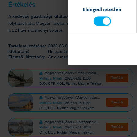
Hozzájárulás
Értékelés
Elengedhetetlen
kiválasztása
A kedvező gazdasági kilátásoknak, a kamatkörnyezet mérsék
folytatódhat a Magyar Telekom növekedése is. Ennek fényében anyav
a 12 havi intézményi célárát.
Tartalom lezárása:
2026.06.02 12:06
Időtartam:
Hosszú táv (több, mint fél év)
Elemzői kitettség:
Az elemzés magyar szerzője a fenti értékpapí
Magyar részvények: Pozitív fordulat a hazai piacon
Tovább
Mohácsi Mihály
| 2026.06.01 11:00
BUX, OTP, MOL, Richter, Magyar Telekom
Magyar részvények: Vegyes reakciók a gyorsjelentések után
Tovább
Mohácsi Mihály
| 2026.05.18 11:54
OTP, MOL, Richter, Magyar Telekom
Magyar részvények: Érkeznek a gyorsjelentések
Tovább
Mohácsi Mihály
| 2026.05.11 10:46
OTP, MOL, Richter, Magyar Telekom