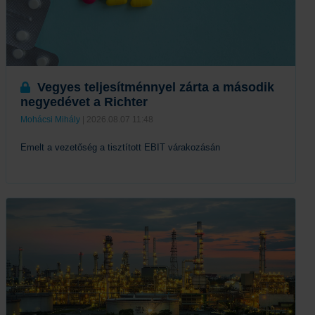
Vegyes teljesítménnyel zárta a második
negyedévet a Richter
Mohácsi Mihály
| 2026.08.07 11:48
Emelt a vezetőség a tisztított EBIT várakozásán
Tovább