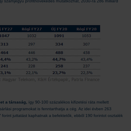
gy számjegyű profitnövekedés mutatkozhat, 2030-ra 286 milliárd
et a társaság,
így 90-100 százalékos kifizetési ráta mellett
ásárlási programokat is fenntarthatja a cég. Az idei évben 263
forint juttatást kaphatnak a befektetők, ebből 190 forintot osztalék