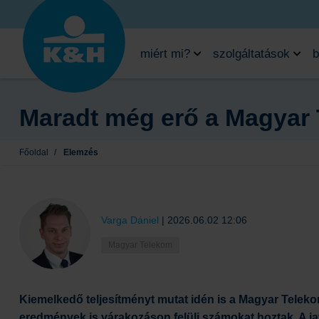
miért mi?
szolgáltatások
b
Maradt még erő a Magyar
Főoldal
/
Elemzés
Varga Dániel
|
2026.06.02 12:06
Magyar Telekom
Kiemelkedő teljesítményt mutat idén is a Magyar Tele
eredmények is várakozáson felüli számokat hoztak. A jav