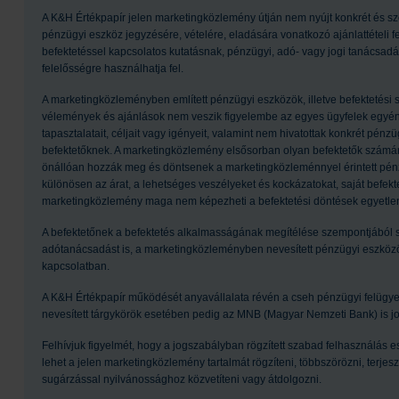
A K&H Értékpapír jelen marketingközlemény útján nem nyújt konkrét és sz
pénzügyi eszköz jegyzésére, vételére, eladására vonatkozó ajánlattételi 
befektetéssel kapcsolatos kutatásnak, pénzügyi, adó- vagy jogi tanácsad
felelősségre használhatja fel.
A marketingközleményben említett pénzügyi eszközök, illetve befektetési
vélemények és ajánlások nem veszik figyelembe az egyes ügyfelek egyéni 
tapasztalatait, céljait vagy igényeit, valamint nem hivatottak konkrét pénz
befektetőknek. A marketingközlemény elsősorban olyan befektetők számára 
önállóan hozzák meg és döntsenek a marketingközleménnyel érintett pénz
különösen az árat, a lehetséges veszélyeket és kockázatokat, saját befektet
marketingközlemény maga nem képezheti a befektetési döntések egyetlen
A befektetőnek a befektetés alkalmasságának megítélése szempontjából sz
adótanácsadást is, a marketingközleményben nevesített pénzügyi eszközök
kapcsolatban.
A K&H Értékpapír működését anyavállalata révén a cseh pénzügyi felügye
nevesített tárgykörök esetében pedig az MNB (Magyar Nemzeti Bank) is jo
Felhívjuk figyelmét, hogy a jogszabályban rögzített szabad felhasználás e
lehet a jelen marketingközlemény tartalmát rögzíteni, többszörözni, terje
sugárzással nyilvánossághoz közvetíteni vagy átdolgozni.