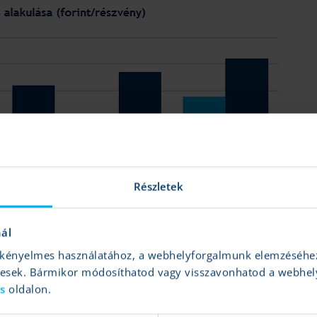
Részletek
nál
és kényelmes használatához, a webhelyforgalmunk elemzéséhe
gesek. Bármikor módosíthatod vagy visszavonhatod a webhel
ás
oldalon.