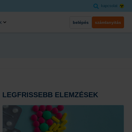
kapcsolat
k
belépés
számlanyitás
LEGFRISSEBB ELEMZÉSEK