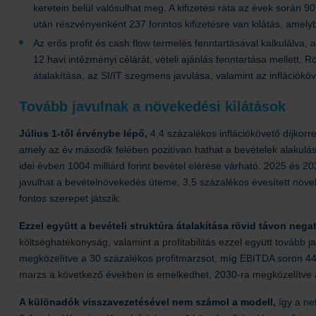
keretein belül valósulhat meg. A kifizetési ráta az évek során
után részvényenként 237 forintos kifizetésre van kilátás, amely
Az erős profit és cash flow termelés fenntartásával kalkulálva, 
12 havi intézményi célárát, vételi ajánlás fenntartása mellett.
átalakítása, az SI/IT szegmens javulása, valamint az inflációkö
Tovább javulnak a növekedési kilátások
Július 1-től érvénybe lépő,
4,4 százalékos inflációkövető díjkor
amely az év második felében pozitívan hathat a bevételek alakul
idei évben 1004 milliárd forint bevétel elérése várható. 2025 és
javulhat a bevételnövekedés üteme, 3,5 százalékos évesített növek
fontos szerepet játszik.
Ezzel együtt a bevételi struktúra átalakítása rövid távon neg
költséghatékonyság, valamint a profitabilitás ezzel együtt tovább javu
megközelítve a 30 százalékos profitmarzsot, míg EBITDA soron 443
marzs a következő években is emelkedhet, 2030-ra megközelítve a 
A különadók visszavezetésével nem számol a modell,
így a ne