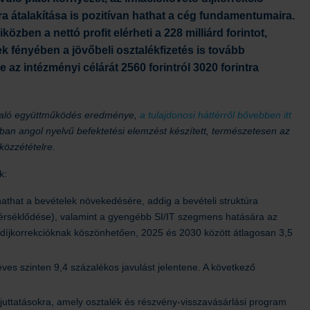
ra átalakítása is pozitívan hathat a cég fundamentumaira.
ben a nettó profit elérheti a 228 milliárd forintot,
fényében a jövőbeli osztalékfizetés is tovább
e az intézményi célárát 2560 forintról 3020 forintra
.) való együttműködés eredménye,
a tulajdonosi háttérről bővebben itt
mában angol nyelvű befektetési elemzést készített, természetesen az
közzétételre.
k:
hathat a bevételek növekedésére, addig a bevételi struktúra
mérséklődése), valamint a gyengébb SI/IT szegmens hatására az
a díjkorrekcióknak köszönhetően, 2025 és 2030 között átlagosan 3,5
 éves szinten 9,4 százalékos javulást jelentene. A következő
 juttatásokra, amely osztalék és részvény-visszavásárlási program