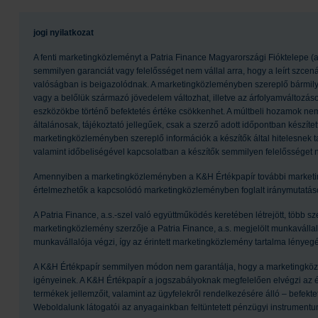
jogi nyilatkozat
A fenti marketingközleményt a Patria Finance Magyarországi Fióktelepe (a
semmilyen garanciát vagy felelősséget nem vállal arra, hogy a leírt szcená
valóságban is beigazolódnak. A marketingközleményben szereplő bármilyen
vagy a belőlük származó jövedelem változhat, illetve az árfolyamváltozá
eszközökbe történő befektetés értéke csökkenhet. A múltbeli hozamok nem 
általánosak, tájékoztató jellegűek, csak a szerző adott időpontban készítet
marketingközleményben szereplő információk a készítők által hitelesnek t
valamint időbeliségével kapcsolatban a készítők semmilyen felelősséget 
Amennyiben a marketingközleményben a K&H Értékpapír további marketi
értelmezhetők a kapcsolódó marketingközleményben foglalt iránymutatáso
A Patria Finance, a.s.-szel való együttműködés keretében létrejött, több 
marketingközlemény szerzője a Patria Finance, a.s. megjelölt munkavállalój
munkavállalója végzi, így az érintett marketingközlemény tartalma lény
A K&H Értékpapír semmilyen módon nem garantálja, hogy a marketingköz
igényeinek. A K&H Értékpapír a jogszabályoknak megfelelően elvégzi az érté
termékek jellemzőit, valamint az ügyfelekről rendelkezésére álló – befekte
Weboldalunk látogatói az anyagainkban feltüntetett pénzügyi instrumentum