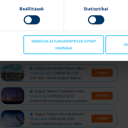
Beállítások
Statisztikai
lődésének,
valamint a piaci szentiment javulásának köszönhetően
állalatunk, a Patria Finance, 2560 forintról 3020 forintra emelte
KIZÁRÓLAG AZ ELENGEDHETETLEN SÜTIKET
ÖS
HASZNÁLJA
rból nem rendelkezik részvényekkel.
Magyar részvények: Vegyes teljesítmények a magyar piacon
Tovább
Krahling András
| 2026.05.26 11:22
OTP, MOL, Richter, Magyar Telekom
Magyar Telekom: Tartogatott meglepetést a gyorsjelentés
Tovább
Varga Dániel
| 2026.05.13 11:16
Emelt az idei évi várakozásán a menedzsment
Magyar Telekom: Normalizáció veheti kezdetét
Tovább
Varga Dániel
| 2026.05.08 13:53
Óvatos profitnövekedésre van kilátás