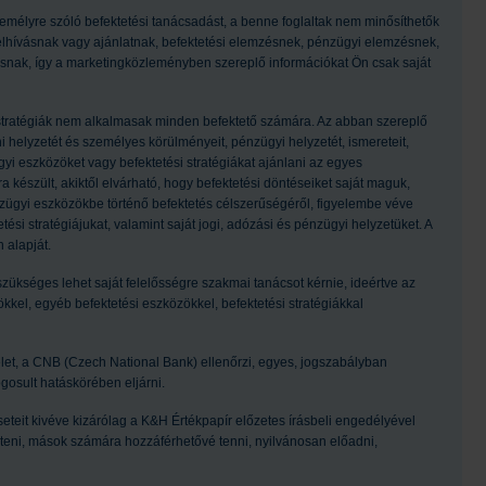
emélyre szóló befektetési tanácsadást, a benne foglaltak nem minősíthetők
felhívásnak vagy ajánlatnak, befektetési elemzésnek, pénzügyi elemzésnek,
ásnak, így a marketingközleményben szereplő információkat Ön csak saját
 stratégiák nem alkalmasak minden befektető számára. Az abban szereplő
helyzetét és személyes körülményeit, pénzügyi helyzetét, ismereteit,
ügyi eszközöket vagy befektetési stratégiákat ajánlani az egyes
készült, akiktől elvárható, hogy befektetési döntéseiket saját maguk,
ügyi eszközökbe történő befektetés célszerűségéről, figyelembe véve
ési stratégiájukat, valamint saját jogi, adózási és pénzügyi helyzetüket. A
 alapját.
ükséges lehet saját felelősségre szakmai tanácsot kérnie, ideértve az
kel, egyéb befektetési eszközökkel, befektetési stratégiákkal
let, a CNB (Czech National Bank) ellenőrzi, egyes, jogszabályban
gosult hatáskörében eljárni.
seteit kivéve kizárólag a K&H Értékpapír előzetes írásbeli engedélyével
szteni, mások számára hozzáférhetővé tenni, nyilvánosan előadni,