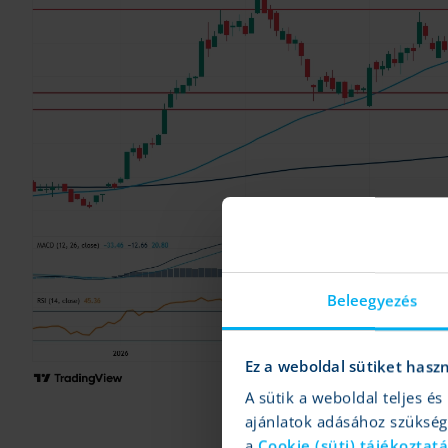
Beleegyezés
Ez a weboldal sütiket hasz
A sütik a weboldal teljes 
ajánlatok adásához szüksé
a
Cookie (süti) tájékoztat