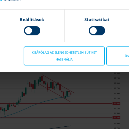
i a Richter grafikonján,
ezen pedig
az előző heti gyorsjelentés
Beállítások
Statisztikai
folyam, múlt hét kedden viszont 12 300 forint alatt is járt a papír,
lében sikerült kismértékben javítani, a Richter így újra az 50
zámít, és a főbb támaszokat jelenti a mostani szinteken. Az
miközben az MACD és RSI indikátorok egyelőre lefelé tartanak.
KIZÁRÓLAG AZ ELENGEDHETETLEN SÜTIKET
ÖS
HASZNÁLJA