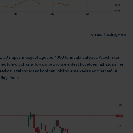
Forrás: TradingView
z 50 napos mozgóátlagot és 4000 forint alá süllyedt. A technikai
ntek fölé újból az árfolyam. A gyorsjelentést követően láthatóan nem
zetközi szektortársak körében inkább emelkedés volt látható. A
 figyelhetik.