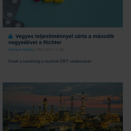
Vegyes teljesítménnyel zárta a második
negyedévet a Richter
Mohácsi Mihály
| 2026.08.07 11:48
Emelt a vezetőség a tisztított EBIT várakozásán
Tovább