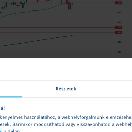
Részletek
nál
és kényelmes használatához, a webhelyforgalmunk elemzéséhe
gesek. Bármikor módosíthatod vagy visszavonhatod a webhel
Forrás: TradingView
ás
oldalon.