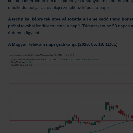
között a legerősebb idei teljesítmény is a Magyar Telekom nevéhez 
emelkedésnél jár az év eleji szintekhez képest a papír.
A technikai képre tekintve változatlanul emelkedő trend bont
próbál további lendületet venni a papír. Támaszként az 50 napos m
érdemes figyelni.
A Magyar Telekom napi grafikonja (2026. 05. 18. 11:01)