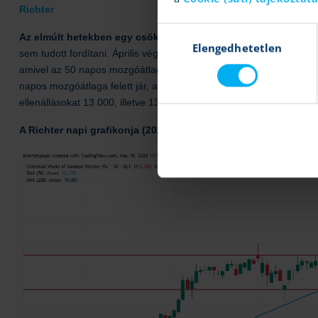
Richter
Hozzájárulás
Az elmúlt hetekben egy csökkenő trendcsatorna bontakozott k
Elengedhetetlen
kiválasztása
sem tudott fordítani. Április végén még 13 400 forint körül járt az ár
amivel az 50 napos mozgóátlaga alá került. Az előző hét második fe
napos mozgóátlaga felett jár, ami technikailag is fontos szintnek s
ellenállásokat 13 000, illetve 13 400 forintnál lehet azonosítani, 
A Richter napi grafikonja (2026. 05. 18. 11:00)