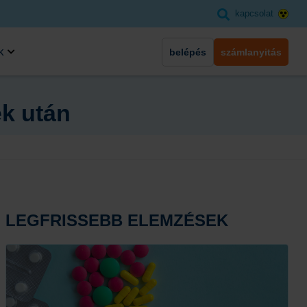
kapcsolat
k
belépés
számlanyitás
ek után
LEGFRISSEBB ELEMZÉSEK