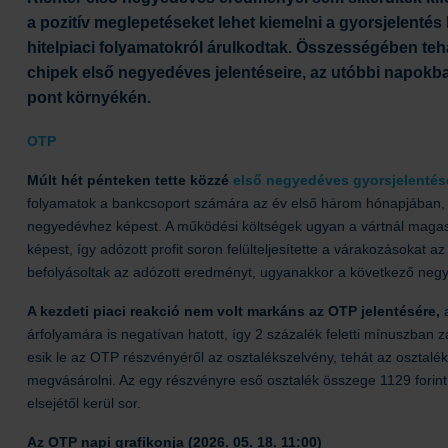
a pozitív meglepetéseket lehet kiemelni a gyorsjelentés
hitelpiaci folyamatokról árulkodtak. Összességében teh
chipek első negyedéves jelentéseire, az utóbbi napokba
pont környékén.
OTP
Múlt hét pénteken tette közzé
első negyedéves gyorsjelentés
folyamatok a bankcsoport számára az év első három hónapjában, 
negyedévhez képest. A működési költségek ugyan a vártnál magasa
képest, így adózott profit soron felülteljesítette a várakozásoka
befolyásoltak az adózott eredményt, ugyanakkor a következő negye
A kezdeti piaci reakció nem volt markáns az OTP jelentésére,
a
árfolyamára is negatívan hatott, így 2 százalék feletti mínuszban
esik le az OTP részvényéről az osztalékszelvény, tehát az osztalék
megvásárolni. Az egy részvényre eső osztalék összege 1129 forint 
elsejétől kerül sor.
Az OTP napi grafikonja (2026. 05. 18. 11:00)