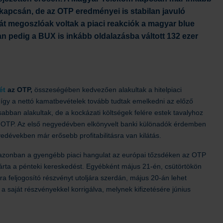
 kapcsán, de az OTP eredményei is stabilan javuló
át megoszlóak voltak a piaci reakciók a magyar blue
n pedig a BUX is inkább oldalazásba váltott 132 ezer
ét
az OTP,
összeségében kedvezően alakultak a hitelpiaci
így a nettó kamatbevételek tovább tudtak emelkedni az előző
bban alakultak, de a kockázati költségek felére estek tavalyhoz
t az OTP. Az első negyedévben elkönyvelt banki különadók érdemben
dévekben már erősebb profitabilitásra van kilátás.
zonban a gyengébb piaci hangulat az európai tőzsdéken az OTP
 zárta a pénteki kereskedést. Egyébként május 21-én, csütörtökön
ra feljogosító részvényt utoljára szerdán, május 20-án lehet
a saját részvényekkel korrigálva, melynek kifizetésére június