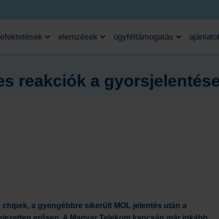
efektetések
elemzések
ügyféltámogatás
ajánlato
s reakciók a gyorsjelentés
chipek, a gyengébbre sikerült MOL jelentés után a
fejezetten erősen. A Magyar Telekom kapcsán már inkább