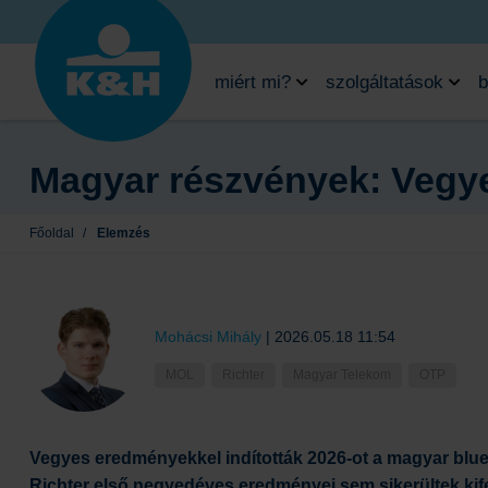
miért mi?
szolgáltatások
b
Magyar részvények: Vegye
Főoldal
/
Elemzés
Mohácsi Mihály
|
2026.05.18 11:54
MOL
Richter
Magyar Telekom
OTP
Vegyes eredményekkel indították 2026-ot a magyar blue 
Richter első negyedéves eredményei sem sikerültek ki