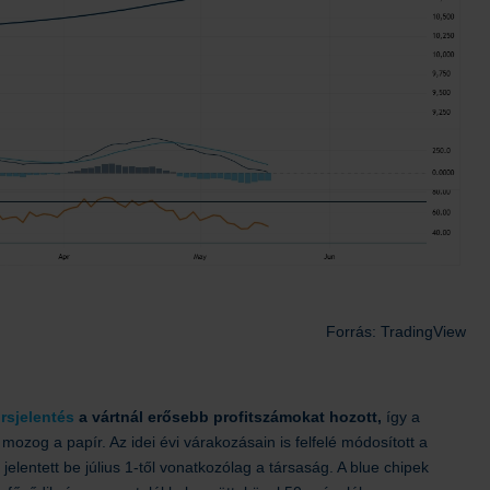
Forrás: TradingView
rsjelentés
a vártnál erősebb profitszámokat hozott,
így a
tt mozog a papír. Az idei évi várakozásain is felfelé módosított a
lentett be július 1-től vonatkozólag a társaság. A blue chipek