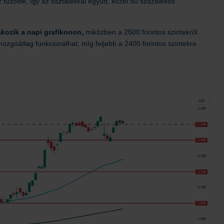
fűződik, így az osztalékkal együtt, közel 50 százalékos
akozik a napi grafikonon,
miközben a 2500 forintos szintekről
ozgóátlag funkcionálhat, míg feljebb a 2400 forintos szintekre