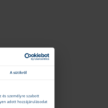
A sütikről
z és személyre szabott
yen adott hozzájárulásodat