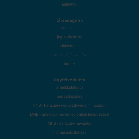
ajánlatok
társaságunk
kapcsolat
jogi nyilatkozat
adatvédelem
cookie tájékoztatás
karrier
ügyfélvédelem
termékkatalógus
panaszkezelés
MNB - Pénzügyi Fogyasztóvédelmi Központ
MNB - Értékpapír egyenleg online lekérdezése
MNB - pénzügyi navigátor
információbiztonság