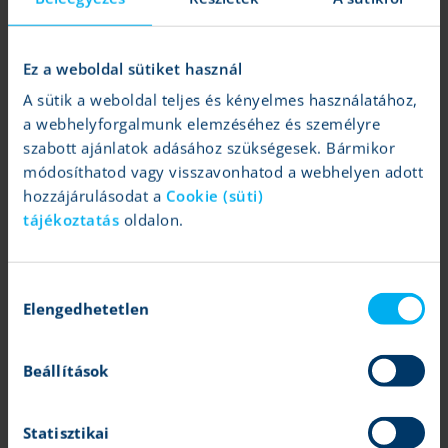
Ez a weboldal sütiket használ
A sütik a weboldal teljes és kényelmes használatához,
Tartalom lezárása:
2024.02.02 15:09
a webhelyforgalmunk elemzéséhez és személyre
Időtartam:
Közép táv (néhány hónap)
szabott ajánlatok adásához szükségesek. Bármikor
Elemzői kitettség:
Az elemzés magyar szerzője a fenti
értékpapírból nem rendelkezik részvényekkel.
módosíthatod vagy visszavonhatod a webhelyen adott
hozzájárulásodat a
Cookie (süti)
tájékoztatás
oldalon.
Amazon: Még mindig nem magas az értékeltség
Tovább
Mohácsi Mihály
| 2023.12.19 14:03
További tér nyílhatott az árfolyam előtt
Hozzájárulás
Sokat javított idén az Amazon
Elengedhetetlen
kiválasztása
Tovább
Mohácsi Mihály
| 2023.10.27 14:04
Az előrejelzések viszont óvatosak az ünnepi időszakra
Beállítások
Lendületet gyűjt az Amazon
Tovább
Varga Dániel
| 2023.09.26 13:22
A kilátások továbbra is kedvezőek
Statisztikai