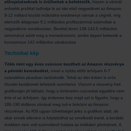
előrejelzéseknek is örülhettek a befektetők,
hiszen a vártnál
erősebb profittal tudhatja le az idei első negyedévet az Amazon.
8-12 milliárd közötti működési eredményt várnak a cégnél, míg
elemzők átlagosan 9,1 milliárdos profitszámmal számoltak a
negyedévre vonatkozóan. Bevétel téren 138-143,5 milliárdos
tartományt adott meg a menedzsment, amibe éppen beleesik a
konszenzus 142 milliárdos várakozása.
Technikai kép
Több mint egy éves csúcson kezdheti az Amazon részvénye
a pénteki kereskedést,
mivel a nyitás előtti árfolyam 6-7
százalékos pluszban tartózkodik. Tehát az idei évben is erős
tőzsdei kezdésnek lehetünk szemtanúi. Viszont a részvény heti
grafikonján jól látható, hogy a történelmi csúcsokat egyelőre nem
érte el az árfolyam, így érdemes lesz majd azt is figyelni, hogy a
185-190 dolláros zónával meg tud-e birkózni az Amazon
részvénye. Az RSI ugyan túlvettséget jelez a grafikon alatt, de
akár ennek ellenére is folytatódhat az emelkedő trend, a korábbi
években nem volt számottevő hatása az indikátor jelzésének. A