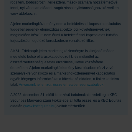
rögzíteni, többszörözni, terjeszteni, mások számára hozzáférhetővé
tenni, nyilvánosan előadni, sugárzással nyilvánossághoz közvetíteni
vagy átdolgozni.
A jelen marketingközlemény nem a befektetéssel kapcsolatos kutatás
függetlenségének előmozdítását célzó jogi követelményeknek
megfelelően készült, nem érinti a befektetéssel kapcsolatos kutatás
terjesztését megelőző kereskedésre vonatkozó tiltás.
A K&H Értékpapír jelen marketingközleményre is kiterjedő módon
megfelelő belső eljárásokat dolgozott ki és működtet az
összeférhetetlenségi esetek elkerülése, illetve közzététele
érdekében. A jelen marketingközlemény készítésében részt vevő
személyekre vonatkozó és a marketingközleménnyel kapcsolatos
egyéb lényeges információkat a következő oldalon, a linkre kattintva
talál:
Anyagaink jellemzői, összeférhetetlenségi szabályok
A 2023. december 31. előtti keltezésű tartalmakat eredetileg a KBC
Securities Magyarországi Fióktelepe állította össze, és a KBC Equitas
oldalán (
www.kbcequitas.hu
) voltak elérhetőek.