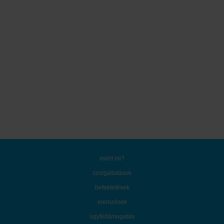
miért mi?
szolgáltatások
befektetések
elemzések
ügyféltámogatás