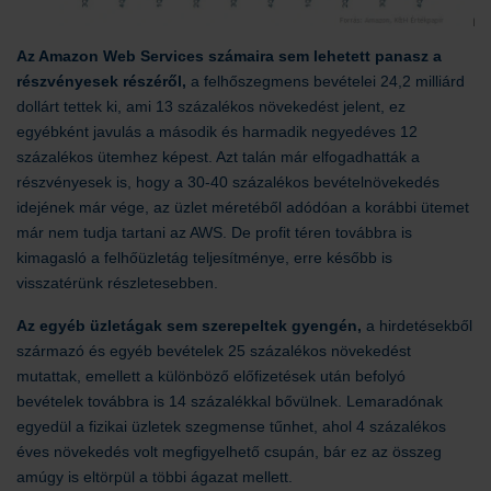
Az Amazon Web Services számaira sem lehetett panasz a
részvényesek részéről,
a felhőszegmens bevételei 24,2 milliárd
dollárt tettek ki, ami 13 százalékos növekedést jelent, ez
egyébként javulás a második és harmadik negyedéves 12
százalékos ütemhez képest. Azt talán már elfogadhatták a
részvényesek is, hogy a 30-40 százalékos bevételnövekedés
idejének már vége, az üzlet méretéből adódóan a korábbi ütemet
már nem tudja tartani az AWS. De profit téren továbbra is
kimagasló a felhőüzletág teljesítménye, erre később is
visszatérünk részletesebben.
Az egyéb üzletágak sem szerepeltek gyengén,
a hirdetésekből
származó és egyéb bevételek 25 százalékos növekedést
mutattak, emellett a különböző előfizetések után befolyó
bevételek továbbra is 14 százalékkal bővülnek. Lemaradónak
egyedül a fizikai üzletek szegmense tűnhet, ahol 4 százalékos
éves növekedés volt megfigyelhető csupán, bár ez az összeg
amúgy is eltörpül a többi ágazat mellett.