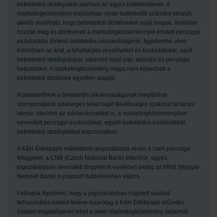
befektetési stratégiákat ajánlani az egyes befektetőknek. A
marketingközlemény elsősorban olyan befektetők számára készült,
akiktől elvárható, hogy befektetési döntéseiket saját maguk, önállóan
hozzák meg és döntsenek a marketingközleménnyel érintett pénzügyi
eszközökbe történő befektetés célszerűségéről, figyelembe véve
különösen az árat, a lehetséges veszélyeket és kockázatokat, saját
befektetési stratégiájukat, valamint saját jogi, adózási és pénzügyi
helyzetüket. A marketingközlemény maga nem képezheti a
befektetési döntések egyetlen alapját.
A befektetőnek a befektetés alkalmasságának megítélése
szempontjából szükséges lehet saját felelősségre szakmai tanácsot
kérnie, ideértve az adótanácsadást is, a marketingközleményben
nevesített pénzügyi eszközökkel, egyéb befektetési eszközökkel,
befektetési stratégiákkal kapcsolatban.
A K&H Értékpapír működését anyavállalata révén a cseh pénzügyi
felügyelet, a CNB (Czech National Bank) ellenőrzi, egyes,
jogszabályban nevesített tárgykörök esetében pedig az MNB (Magyar
Nemzeti Bank) is jogosult hatáskörében eljárni.
Felhívjuk figyelmét, hogy a jogszabályban rögzített szabad
felhasználás eseteit kivéve kizárólag a K&H Értékpapír előzetes
írásbeli engedélyével lehet a jelen marketingközlemény tartalmát