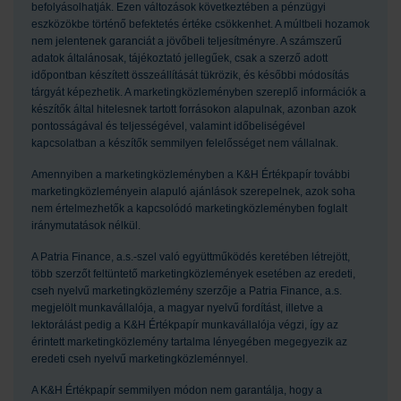
befolyásolhatják. Ezen változások következtében a pénzügyi
eszközökbe történő befektetés értéke csökkenhet. A múltbeli hozamok
nem jelentenek garanciát a jövőbeli teljesítményre. A számszerű
adatok általánosak, tájékoztató jellegűek, csak a szerző adott
időpontban készített összeállítását tükrözik, és későbbi módosítás
tárgyát képezhetik. A marketingközleményben szereplő információk a
készítők által hitelesnek tartott forrásokon alapulnak, azonban azok
pontosságával és teljességével, valamint időbeliségével
kapcsolatban a készítők semmilyen felelősséget nem vállalnak.
Amennyiben a marketingközleményben a K&H Értékpapír további
marketingközleményein alapuló ajánlások szerepelnek, azok soha
nem értelmezhetők a kapcsolódó marketingközleményben foglalt
iránymutatások nélkül.
A Patria Finance, a.s.-szel való együttműködés keretében létrejött,
több szerzőt feltüntető marketingközlemények esetében az eredeti,
cseh nyelvű marketingközlemény szerzője a Patria Finance, a.s.
megjelölt munkavállalója, a magyar nyelvű fordítást, illetve a
lektorálást pedig a K&H Értékpapír munkavállalója végzi, így az
érintett marketingközlemény tartalma lényegében megegyezik az
eredeti cseh nyelvű marketingközleménnyel.
A K&H Értékpapír semmilyen módon nem garantálja, hogy a