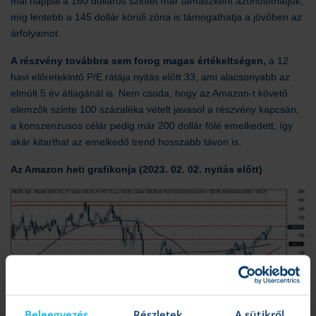
mai nappal a 160 dolláros szintet már támaszként azonosíthatjuk,
míg lentebb a 145 dollár körüli zóna is támogathatja a jövőben az
árfolyamot.
A részvény továbbra sem forog magas értékeltségen,
a 12
havi előretekintő P/E rátája nyitás előtt 33, ami alacsonyabb az
elmúlt 5 év átlagánál is. Nem csoda, hogy az Amazon-t követő
elemzők szinte 100 százaléka vételt javasol a részvény kapcsán,
a konszenzusos célár pedig már 200 dollár fölé emelkedett, így
akár kitarthat az emelkedő trend hosszabb távon is.
Az Amazon heti grafikonja (2023. 02. 02. nyitás előtt)
Beleegyezés
Részletek
A sütikről