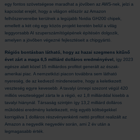
egy fontos szövetségese maradhat a jövőben az AWS-nek, jelzi a
kapcsolat erejét, hogy a világon először az Amazon
felhőszervereibe kerülnek a legújabb Nvidia GH200 chipek,
emellett a két cég egy közös projekt keretén belül a világ
leggyorsabb AI szuperszámítógépének építésén dolgozik,
amelyen a jövőben végezné fejlesztéseit a chipgyártó.
Régiós bontásban látható, hogy az hazai szegmens kitűnő
évet zárt a maga 6,5 milliárd dolláros eredményével,
így 2023
egésze alatt közel 15 milliárdos profitot generált az észak-
amerikai piac. A nemzetközi piacon továbbra sem látható
nyereség, de az kedvező mindenesetre, hogy a keletkezett
veszteség egyre kevesebb. A tavalyi ünnepi szezont végül 420
milliós veszteséggel zárta le a régió, ez 1,8 milliárddal kisebb a
tavalyi hiánynál. Társaság szintjén így 13,2 milliárd dolláros
működési eredmény keletkezett, míg egyéb költségekkel
korrigálva 1 dolláros részvényenkénti nettó profitot realizált az
Amazon a negyedik negyedév során, ami 2 év után a
legmagasabb érték.