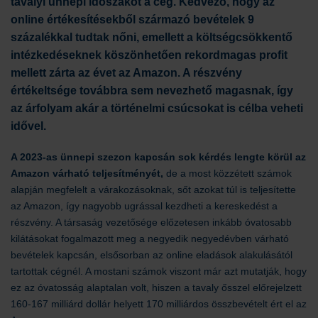
tavalyi ünnepi időszakot a cég. Kedvező, hogy az
online értékesítésekből származó bevételek 9
százalékkal tudtak nőni, emellett a költségcsökkentő
intézkedéseknek köszönhetően rekordmagas profit
mellett zárta az évet az Amazon. A részvény
értékeltsége továbbra sem nevezhető magasnak, így
az árfolyam akár a történelmi csúcsokat is célba veheti
idővel.
A 2023-as ünnepi szezon kapcsán sok kérdés lengte körül az
Amazon várható teljesítményét,
de a most közzétett számok
alapján megfelelt a várakozásoknak, sőt azokat túl is teljesítette
az Amazon, így nagyobb ugrással kezdheti a kereskedést a
részvény. A társaság vezetősége előzetesen inkább óvatosabb
kilátásokat fogalmazott meg a negyedik negyedévben várható
bevételek kapcsán, elsősorban az online eladások alakulásától
tartottak cégnél. A mostani számok viszont már azt mutatják, hogy
ez az óvatosság alaptalan volt, hiszen a tavaly ősszel előrejelzett
160-167 milliárd dollár helyett 170 milliárdos összbevételt ért el az