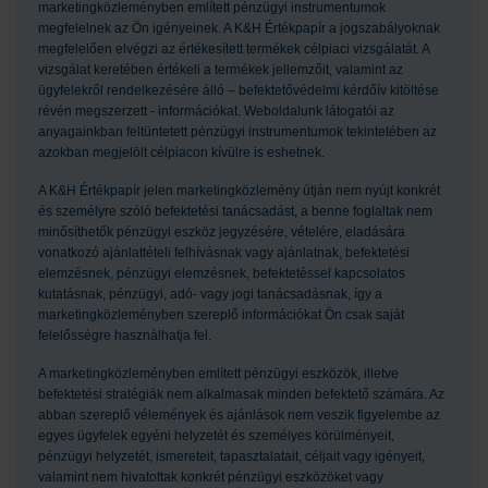
marketingközleményben említett pénzügyi instrumentumok
megfelelnek az Ön igényeinek. A K&H Értékpapír a jogszabályoknak
megfelelően elvégzi az értékesített termékek célpiaci vizsgálatát. A
vizsgálat keretében értékeli a termékek jellemzőit, valamint az
ügyfelekről rendelkezésére álló – befektetővédelmi kérdőív kitöltése
révén megszerzett - információkat. Weboldalunk látogatói az
anyagainkban feltüntetett pénzügyi instrumentumok tekintetében az
azokban megjelölt célpiacon kívülre is eshetnek.
A K&H Értékpapír jelen marketingközlemény útján nem nyújt konkrét
és személyre szóló befektetési tanácsadást, a benne foglaltak nem
minősíthetők pénzügyi eszköz jegyzésére, vételére, eladására
vonatkozó ajánlattételi felhívásnak vagy ajánlatnak, befektetési
elemzésnek, pénzügyi elemzésnek, befektetéssel kapcsolatos
kutatásnak, pénzügyi, adó- vagy jogi tanácsadásnak, így a
marketingközleményben szereplő információkat Ön csak saját
felelősségre használhatja fel.
A marketingközleményben említett pénzügyi eszközök, illetve
befektetési stratégiák nem alkalmasak minden befektető számára. Az
abban szereplő vélemények és ajánlások nem veszik figyelembe az
egyes ügyfelek egyéni helyzetét és személyes körülményeit,
pénzügyi helyzetét, ismereteit, tapasztalatait, céljait vagy igényeit,
valamint nem hivatottak konkrét pénzügyi eszközöket vagy