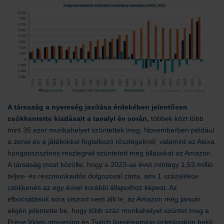
A társaság a nyereség javítása érdekében jelentősen
csökkentette kiadásait a tavalyi év során,
többek közt több
mint 35 ezer munkahelyet szüntettek meg. Novemberben például
a zenei és a játékokkal foglalkozó részlegeknél, valamint az Alexa
hangasszisztens részlegnél szüntetett meg állásokat az Amazon.
A társaság most közölte, hogy a 2023-as évet mintegy 1,53 millió
teljes- és részmunkaidős dolgozóval zárta, ami 1 százalékos
csökkenés az egy évvel korábbi állapothoz képest. Az
elbocsátások sora viszont nem állt le, az Amazon még január
elején jelentette be, hogy több száz munkahelyet szüntet meg a
Prime Video streaming és Twitch livestreaming üzletágakon belül.