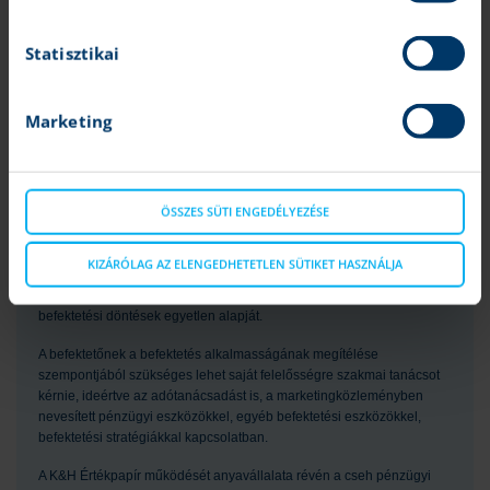
A marketingközleményben említett pénzügyi eszközök, illetve
befektetési stratégiák nem alkalmasak minden befektető számára. Az
Statisztikai
abban szereplő vélemények és ajánlások nem veszik figyelembe az
egyes ügyfelek egyéni helyzetét és személyes körülményeit,
pénzügyi helyzetét, ismereteit, tapasztalatait, céljait vagy igényeit,
Marketing
valamint nem hivatottak konkrét pénzügyi eszközöket vagy
befektetési stratégiákat ajánlani az egyes befektetőknek. A
marketingközlemény elsősorban olyan befektetők számára készült,
akiktől elvárható, hogy befektetési döntéseiket saját maguk, önállóan
ÖSSZES SÜTI ENGEDÉLYEZÉSE
hozzák meg és döntsenek a marketingközleménnyel érintett pénzügyi
eszközökbe történő befektetés célszerűségéről, figyelembe véve
különösen az árat, a lehetséges veszélyeket és kockázatokat, saját
KIZÁRÓLAG AZ ELENGEDHETETLEN SÜTIKET HASZNÁLJA
befektetési stratégiájukat, valamint saját jogi, adózási és pénzügyi
helyzetüket. A marketingközlemény maga nem képezheti a
befektetési döntések egyetlen alapját.
A befektetőnek a befektetés alkalmasságának megítélése
szempontjából szükséges lehet saját felelősségre szakmai tanácsot
kérnie, ideértve az adótanácsadást is, a marketingközleményben
nevesített pénzügyi eszközökkel, egyéb befektetési eszközökkel,
befektetési stratégiákkal kapcsolatban.
A K&H Értékpapír működését anyavállalata révén a cseh pénzügyi