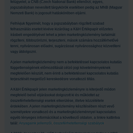
felügyelet, a CNB (Czech National Bank) ellenőrzi, egyes,
jogszabályban nevesített tárgykörök esetében pedig az MNB (Magyar
Nemzeti Bank) is jogosult hatáskörében eljárni.
Felhívjuk figyelmét, hogy a jogszabályban rögzített szabad
felhasználás eseteit kivéve kizárólag a K&H Értékpapír előzetes
írásbeli engedélyével lehet a jelen marketingközlemény tartalmát
rögzíteni, többszörözni, terjeszteni, mások számára hozzáférhetővé
tenni, nyilvánosan előadni, sugárzással nyilvánossághoz közvetíteni
vagy átdolgozni.
A jelen marketingközlemény nem a befektetéssel kapcsolatos kutatás
függetlenségének előmozdítását célzó jogi követelményeknek
megfelelően készült, nem érinti a befektetéssel kapcsolatos kutatás
terjesztését megelőző kereskedésre vonatkozó tiltás.
A K&H Értékpapír jelen marketingközleményre is kiterjedő módon
megfelelő belső eljárásokat dolgozott ki és működtet az
összeférhetetlenségi esetek elkerülése, illetve közzététele
érdekében. A jelen marketingközlemény készítésében részt vevő
személyekre vonatkozó és a marketingközleménnyel kapcsolatos
egyéb lényeges információkat a következő oldalon, a linkre kattintva
talál:
Anyagaink jellemzői, összeférhetetlenségi szabályok