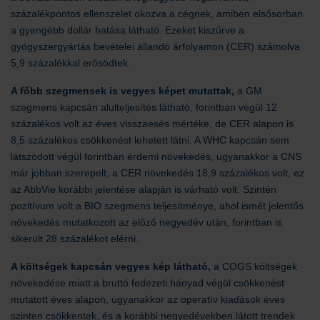
százalékpontos ellenszelet okozva a cégnek, amiben elsősorban
a gyengébb dollár hatása látható. Ezeket kiszűrve a
gyógyszergyártás bevételei állandó árfolyamon (CER) számolva
5,9 százalékkal erősödtek.
A főbb szegmensek is vegyes képet mutattak,
a GM
szegmens kapcsán alulteljesítés látható, forintban végül 12
százalékos volt az éves visszaesés mértéke, de CER alapon is
8,5 százalékos csökkenést lehetett látni. A WHC kapcsán sem
látszódott végül forintban érdemi növekedés, ugyanakkor a CNS
már jobban szerepelt, a CER növekedés 18,9 százalékos volt, ez
az AbbVie korábbi jelentése alapján is várható volt. Szintén
pozitívum volt a BIO szegmens teljesítménye, ahol ismét jelentős
növekedés mutatkozott az előző negyedév után, forintban is
sikerült 28 százalékot elérni.
A költségek kapcsán vegyes kép látható,
a COGS költségek
növekedése miatt a bruttó fedezeti hányad végül csökkenést
mutatott éves alapon, ugyanakkor az operatív kiadások éves
szinten csökkentek, és a korábbi negyedévekben látott trendek