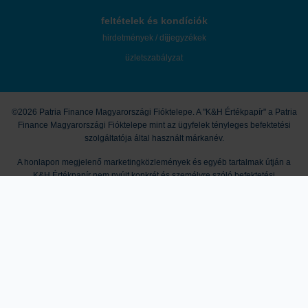
feltételek és kondíciók
hirdetmények / díjjegyzékek
üzletszabályzat
©2026 Patria Finance Magyarországi Fióktelepe. A "K&H Értékpapír" a Patria
Finance Magyarországi Fióktelepe mint az ügyfelek tényleges befektetési
szolgáltatója által használt márkanév.
A honlapon megjelenő marketingközlemények és egyéb tartalmak útján a
K&H Értékpapír nem nyújt konkrét és személyre szóló befektetési
tanácsadást, a leírtak nem minősíthetők pénzügyi eszköz jegyzésére,
vételére, eladására vonatkozó ajánlattételi felhívásnak vagy ajánlatnak,
befektetési elemzésnek, pénzügyi elemzésnek, befektetéssel kapcsolatos
kutatásnak, pénzügyi, adó- vagy jogi tanácsadásnak, így a honlapon
megjelenő információkat Ön csak saját felelősségre használhatja fel. A
tőzsdei kereskedési és tőkepiaci befektetési döntések kockázatokkal járnak,
melyek tőkevesztést is okozhatnak. A múltbeli hozamok nem jelentenek
garanciát a jövőbeli teljesítményre. Az ismertetett termékek, szolgáltatások
további részleteit és feltételeit Társaságunk Üzletszabályzata, Kondíciós
Listája, a termékmegállapodások, valamint mindezek mellékletei