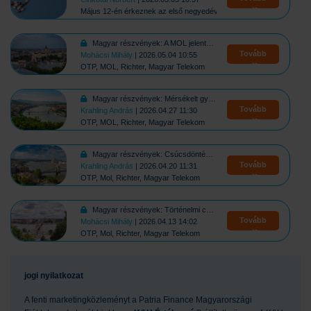
Május 12-én érkeznek az első negyedéves számok
Magyar részvények: A MOL jelentésével indul a gyorsjelentési szezon
Tovább
Mohácsi Mihály
| 2026.05.04 10:55
OTP, MOL, Richter, Magyar Telekom
Magyar részvények: Mérsékelt gyengülésben a BUX
Tovább
Krahling András
| 2026.04.27 11:30
OTP, MOL, Richter, Magyar Telekom
Magyar részvények: Csúcsdöntést követően gyengülésben a BUX
Tovább
Krahling András
| 2026.04.20 11:31
OTP, Mol, Richter, Magyar Telekom
Magyar részvények: Történelmi csúcson a BUX
Tovább
Mohácsi Mihály
| 2026.04.13 14:02
OTP, Mol, Richter, Magyar Telekom
jogi nyilatkozat
A fenti marketingközleményt a Patria Finance Magyarországi