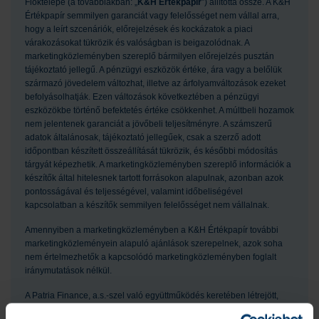
Fióktelepe (a továbbiakban: „
K&H Értékpapír
”) állította össze. A K&H
Értékpapír semmilyen garanciát vagy felelősséget nem vállal arra,
hogy a leírt szcenáriók, előrejelzések és kockázatok a piaci
várakozásokat tükrözik és valóságban is beigazolódnak. A
marketingközleményben szereplő bármilyen előrejelzés pusztán
tájékoztató jellegű. A pénzügyi eszközök értéke, ára vagy a belőlük
származó jövedelem változhat, illetve az árfolyamváltozások ezeket
befolyásolhatják. Ezen változások következtében a pénzügyi
eszközökbe történő befektetés értéke csökkenhet. A múltbeli hozamok
nem jelentenek garanciát a jövőbeli teljesítményre. A számszerű
adatok általánosak, tájékoztató jellegűek, csak a szerző adott
időpontban készített összeállítását tükrözik, és későbbi módosítás
tárgyát képezhetik. A marketingközleményben szereplő információk a
készítők által hitelesnek tartott forrásokon alapulnak, azonban azok
pontosságával és teljességével, valamint időbeliségével
kapcsolatban a készítők semmilyen felelősséget nem vállalnak.
Amennyiben a marketingközleményben a K&H Értékpapír további
marketingközleményein alapuló ajánlások szerepelnek, azok soha
nem értelmezhetők a kapcsolódó marketingközleményben foglalt
iránymutatások nélkül.
A Patria Finance, a.s.-szel való együttműködés keretében létrejött,
több szerzőt feltüntető marketingközlemények esetében az eredeti,