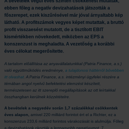
A bevételek végül éves szinten csökkenést mutattak,
ebben főleg a negatív devizahatások játszották a
főszerepet, ezek kiszűrésével már jóval árnyaltabb kép
látható. A profitszámok vegyes képet mutattak, a bruttó
profit visszaesést mutatott, de a tisztított EBIT
kismértékben növekedett, miközben az EPS a
konszenzust is meghaladta. A vezetőség a korábbi
éves célokat megerősítette.
A tartalom előállítása az anyavállalatunkkal (Patria Finance, a.s.)
való együttműködés eredménye,
a tulajdonosi háttérről bővebben
itt olvashat
. A Patria Finance, a.s. intézményi ügyfelei részére a
témában angol nyelvű befektetési elemzést készített,
természetesen az itt szereplő megállapítások az ott leírtakkal
összhangban kerülnek közzétételre.
A bevételek a negyedév során 1,7 százalékkal csökkentek
éves alapon,
amivel 220 milliárd forintot ért el a Richter, ez a
konszenzus 233,6 milliárd forintos várakozását is alulmúlja. Főleg
a devizahatások okozták a legnagyobb negatívumot, 7