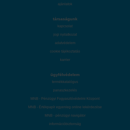
ajánlatok
társaságunk
kapcsolat
jogi nyilatkozat
adatvédelem
cookie tájékoztatás
karrier
ügyfélvédelem
termékkatalógus
panaszkezelés
MNB - Pénzügyi Fogyasztóvédelmi Központ
MNB - Értékpapír egyenleg online lekérdezése
MNB - pénzügyi navigátor
információbiztonság