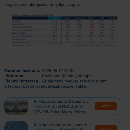
megerősített előrejelzés árnyalja a képet.
Tartalom lezárása:
2026.05.12 10:33
Időtartam:
Közép táv (néhány hónap)
Elemzői kitettség:
Az elemzés magyar szerzője a fenti
értékpapírból nem rendelkezik részvényekkel.
Magyar részvények: Érkeznek a gyorsjelentések
Tovább
Mohácsi Mihály
| 2026.05.11 10:46
OTP, MOL, Richter, Magyar Telekom
Szép növekedés jöhet a Richtertől
Tovább
Cinkotai Norbert
| 2026.05.05 10:57