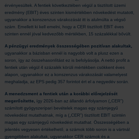
érvényesültek. A fentiek következtében végül a tisztított üzemi
eredmény (EBIT) éves szinten kismértékben növekedést mutatott,
ugyanakkor a konszenzus várakozását itt is alulmúlta a végső
szám. Emellett ki kell emelni, hogy a CER tisztított EBIT éves
szinten ennél jóval kedvezőbb mértékben, 15 százalékkal bővült.
A pénzügyi eredmények összességében pozitívan alakultak,
ugyanakkor a bázisban ennél is nagyobb volt a plusz ezen a
soron, így az összehasonlítást ez is befolyásolja. A nettó profit a
fentiek után végül 4 százalék körüli mértékben csökkent éves
alapon, ugyanakkor ez a konszenzus várakozását valamelyest
meghaladja, az EPS pedig 357 forintot ért el a negyedév során.
A menedzsment a fentiek után a korábbi előrejelzését
megerősítette,
így 2026-ban az állandó árfolyamon („CER”)
számított gyógyszeripari bevételek magas egy számjegyű
növekedést mutathatnak, míg a („CER”) tisztított EBIT szintén
magas egy számjegyű növekedést mutathat. Összességében a
jelentés vegyesen értékelhető, a számok több soron is a vártnál
gyengébben alakultak, ugyanakkor CER számok és a