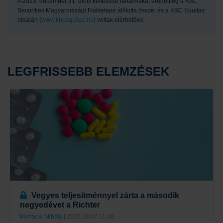
A 2023. december 31. előtti keltezésű tartalmakat eredetileg a KBC
Securities Magyarországi Fióktelepe állította össze, és a KBC Equitas
oldalán (
www.kbcequitas.hu
) voltak elérhetőek.
LEGFRISSEBB ELEMZÉSEK
Vegyes teljesítménnyel zárta a második
negyedévet a Richter
Mohácsi Mihály
| 2026.08.07 11:48