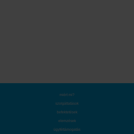
miért mi?
szolgáltatások
befektetések
elemzések
ügyféltámogatás