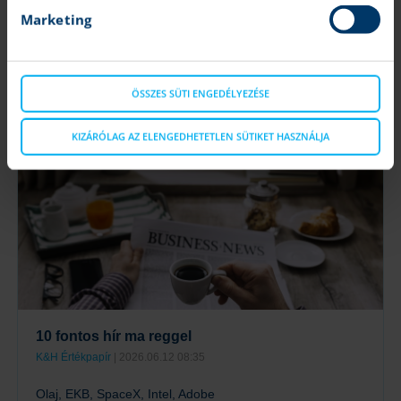
Marketing
8 fontos hír ma reggel
K&H Értékpapír
| 2026.06.29 08:31
Devizapiacok, olaj, nemesfémek, SpaceX
ÖSSZES SÜTI ENGEDÉLYEZÉSE
Tovább
KIZÁRÓLAG AZ ELENGEDHETETLEN SÜTIKET HASZNÁLJA
10 fontos hír ma reggel
K&H Értékpapír
| 2026.06.12 08:35
Olaj, EKB, SpaceX, Intel, Adobe