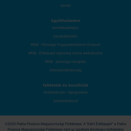
karrier
ügyfélvédelem
termékkatalógus
panaszkezelés
MNB - Pénzügyi Fogyasztóvédelmi Központ
MNB - Értékpapír egyenleg online lekérdezése
MNB - pénzügyi navigátor
információbiztonság
feltételek és kondíciók
hirdetmények / díjjegyzékek
üzletszabályzat
©2026 Patria Finance Magyarországi Fióktelepe. A "K&H Értékpapír" a Patria
Finance Magyarországi Fióktelepe mint az ügyfelek tényleges befektetési