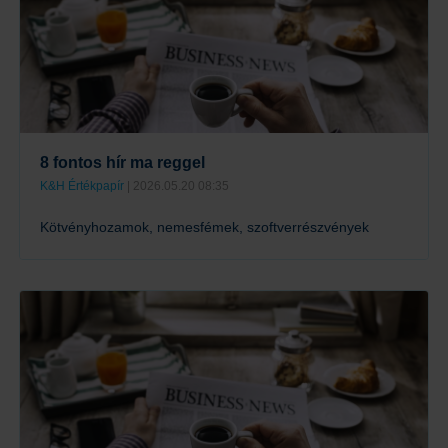
8 fontos hír ma reggel
K&H Értékpapír
| 2026.05.20 08:35
Kötvényhozamok, nemesfémek, szoftverrészvények
Tovább