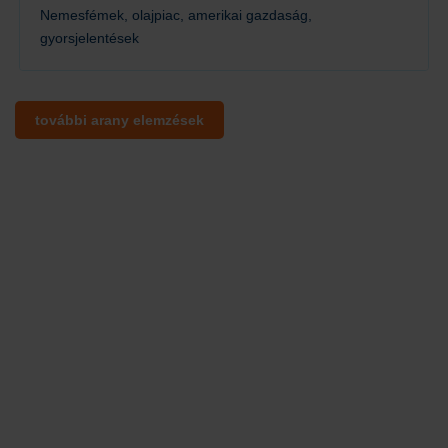
Nemesfémek, olajpiac, amerikai gazdaság,
gyorsjelentések
Tovább
további arany elemzések