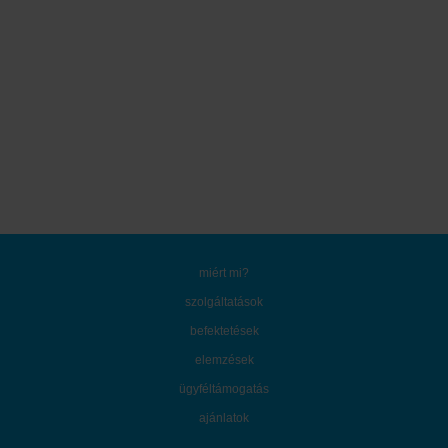
miért mi?
szolgáltatások
befektetések
elemzések
ügyféltámogatás
ajánlatok