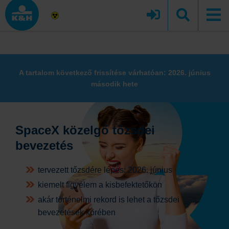
A tartalom következő frissítése várhatóan: 2026. június
második hete
SpaceX közelgő tőzsdei
bevezetés
tervezett tőzsdére lépés: 2026. június
kiemelt figyelem a kisbefektetőkön
akár történelmi rekord is lehet a tőzsdei
bevezetések körében