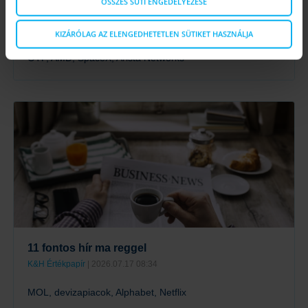
ÖSSZES SÜTI ENGEDÉLYEZÉSE
11 fontos hír ma reggel
K&H Értékpapír
| 2026.08.05 08:32
KIZÁRÓLAG AZ ELENGEDHETETLEN SÜTIKET HASZNÁLJA
OTP, AMD, SpaceX, Arista Networks
Tovább
11 fontos hír ma reggel
K&H Értékpapír
| 2026.07.17 08:34
MOL, devizapiacok, Alphabet, Netflix