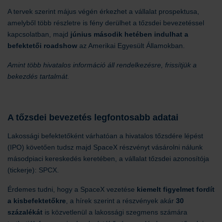
A tervek szerint május végén érkezhet a vállalat prospektusa,
amelyből több részletre is fény derülhet a tőzsdei bevezetéssel
kapcsolatban, majd
június második hetében indulhat a
befektetői roadshow
az Amerikai Egyesült Államokban.
Amint több hivatalos információ áll rendelkezésre, frissítjük a
bekezdés tartalmát.
A tőzsdei bevezetés legfontosabb adatai
Lakossági befektetőként várhatóan a hivatalos tőzsdére lépést
(IPO) követően tudsz majd SpaceX részvényt vásárolni nálunk
másodpiaci kereskedés keretében, a vállalat tőzsdei azonosítója
(tickerje): SPCX.
Érdemes tudni, hogy a SpaceX vezetése
kiemelt figyelmet fordít
a kisbefektetőkre
, a hírek szerint a részvények akár
30
százalékát
is közvetlenül a lakossági szegmens számára