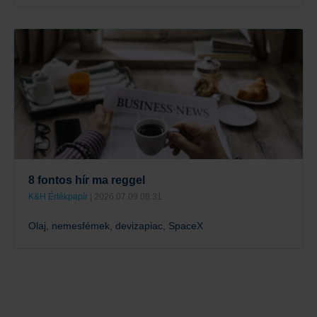
Tovább
8 fontos hír ma reggel
K&H Értékpapír
| 2026.07.09 08:31
Olaj, nemesfémek, devizapiac, SpaceX
Tovább