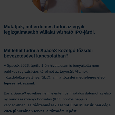
Mutatjuk, mit érdemes tudni az egyik
legizgalmasabb vállalat várható IPO-járól.
Mit lehet tudni a SpaceX közelgő tőzsdei
bevezetésével kapcsolatban?
A SpaceX 2026. április 1-én hivatalosan is benyújtotta nem
publikus regisztrációs kérelmét az Egyesült Államok
Tőzsdefelügyeletéhez (SEC), ami
a tőzsdei megjelenés első
lépésének számít
.
Bár a SpaceX egyelőre nem jelentett be hivatalos dátumot az első
nyilvános részvénykibocsátás (IPO) pontos napjával
kapcsolatban,
sajtóértesülések szerint Elon Musk űripari cége
2026 júniusában tervezi a tőzsdére lépést
.