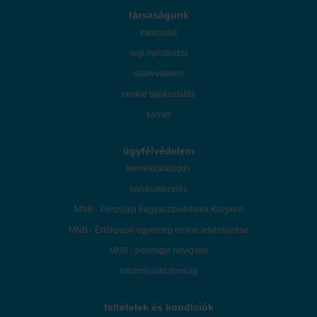
társaságunk
kapcsolat
jogi nyilatkozat
adatvédelem
cookie tájékoztatás
karrier
ügyfélvédelem
termékkatalógus
panaszkezelés
MNB - Pénzügyi Fogyasztóvédelmi Központ
MNB - Értékpapír egyenleg online lekérdezése
MNB - pénzügyi navigátor
információbiztonság
feltételek és kondíciók