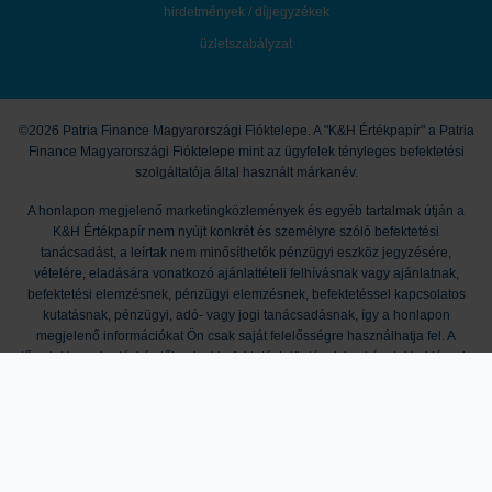
hirdetmények / díjjegyzékek
üzletszabályzat
©2026 Patria Finance Magyarországi Fióktelepe. A "K&H Értékpapír" a Patria
Finance Magyarországi Fióktelepe mint az ügyfelek tényleges befektetési
szolgáltatója által használt márkanév.
A honlapon megjelenő marketingközlemények és egyéb tartalmak útján a
K&H Értékpapír nem nyújt konkrét és személyre szóló befektetési
tanácsadást, a leírtak nem minősíthetők pénzügyi eszköz jegyzésére,
vételére, eladására vonatkozó ajánlattételi felhívásnak vagy ajánlatnak,
befektetési elemzésnek, pénzügyi elemzésnek, befektetéssel kapcsolatos
kutatásnak, pénzügyi, adó- vagy jogi tanácsadásnak, így a honlapon
megjelenő információkat Ön csak saját felelősségre használhatja fel. A
tőzsdei kereskedési és tőkepiaci befektetési döntések kockázatokkal járnak,
melyek tőkevesztést is okozhatnak. A múltbeli hozamok nem jelentenek
garanciát a jövőbeli teljesítményre. Az ismertetett termékek, szolgáltatások
további részleteit és feltételeit Társaságunk Üzletszabályzata, Kondíciós
Listája, a termékmegállapodások, valamint mindezek mellékletei
tartalmazzák. A kondíciók módosításának jogát a K&H Értékpapír fenntartja. A
K&H Értékpapír működését anyavállalata révén a cseh pénzügyi felügyelet, a