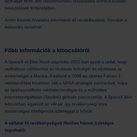
tarthatják fenn, ami rekordmértékű részesedés lenne a tőzsdei
bevezetések történetében.
Amint további hivatalos információ áll rendelkezésre, frissítjük a
bekezdés tartalmát.
Főbb információk a kibocsátóról
A SpaceX-et Elon Musk alapította 2002-ben azzal a céllal, hogy
radikálisan csökkentse az űrutazás költségét és eljuttassa az
emberiséget a Marsra. A vállalat a 2008-as sikeres Falcon-1
rakétaindítást követően vált a NASA stratégiai partnerévé, mára
az újrahasználható rakétatechnológia és a műholdas
internetszolgáltatás (Starlink) globális piacvezetője. A SpaceX idén
februárban egyesült az xAI-jal, így tevékenységi köre
mesterséges intelligencia üzletággal is bővült.
A vállalat fő tevékenységeit illetően három üzletágra
tagolható: