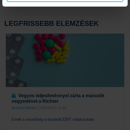
LEGFRISSEBB ELEMZÉSEK
Vegyes teljesítménnyel zárta a második
negyedévet a Richter
Mohácsi Mihály
| 2026.08.07 11:48
Emelt a vezetőség a tisztított EBIT várakozásán