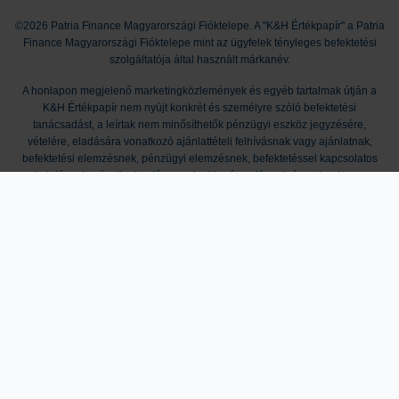
©2026 Patria Finance Magyarországi Fióktelepe. A "K&H Értékpapír" a Patria
Finance Magyarországi Fióktelepe mint az ügyfelek tényleges befektetési
szolgáltatója által használt márkanév.
A honlapon megjelenő marketingközlemények és egyéb tartalmak útján a
K&H Értékpapír nem nyújt konkrét és személyre szóló befektetési
tanácsadást, a leírtak nem minősíthetők pénzügyi eszköz jegyzésére,
vételére, eladására vonatkozó ajánlattételi felhívásnak vagy ajánlatnak,
befektetési elemzésnek, pénzügyi elemzésnek, befektetéssel kapcsolatos
kutatásnak, pénzügyi, adó- vagy jogi tanácsadásnak, így a honlapon
megjelenő információkat Ön csak saját felelősségre használhatja fel. A
tőzsdei kereskedési és tőkepiaci befektetési döntések kockázatokkal járnak,
melyek tőkevesztést is okozhatnak. A múltbeli hozamok nem jelentenek
garanciát a jövőbeli teljesítményre. Az ismertetett termékek, szolgáltatások
további részleteit és feltételeit Társaságunk Üzletszabályzata, Kondíciós
Listája, a termékmegállapodások, valamint mindezek mellékletei
tartalmazzák. A kondíciók módosításának jogát a K&H Értékpapír fenntartja. A
K&H Értékpapír működését anyavállalata révén a cseh pénzügyi felügyelet, a
CNB (Czech National Bank) ellenőrzi, egyes, jogszabályban nevesített
tárgykörök esetében pedig az MNB (Magyar Nemzeti Bank) is jogosult
hatáskörében eljárni. Tevékenységi engedély hivatkozási szám:
2009/10240/570, ügyiratszám: Sp/2009/614/571.