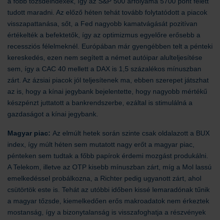
a főbb tőzsdeindexek, így az S&P 500 árfolyama 5700 pont felett
tudott maradni. Az előző héten tehát tovább folytatódott a piacok
visszapattanása, sőt, a Fed nagyobb kamatvágását pozitívan
értékelték a befektetők, így az optimizmus egyelőre erősebb a
recessziós félelmeknél. Európában már gyengébben telt a pénteki
kereskedés, ezen nem segített a német autóipar alulteljesítése
sem, így a CAC 40 mellett a DAX is 1,5 százalékos mínuszban
zárt. Az ázsiai piacok jól teljesítenek ma, ebben szerepet játszhat
az is, hogy a kínai jegybank bejelentette, hogy nagyobb mértékű
készpénzt juttatott a bankrendszerbe, ezáltal is stimulálná a
gazdaságot a kínai jegybank.
Magyar piac:
Az elmúlt hetek során szinte csak oldalazott a BUX
index, így múlt héten sem mutatott nagy erőt a magyar piac,
pénteken sem tudtak a főbb papírok érdemi mozgást produkálni.
A Telekom, illetve az OTP kisebb mínuszban zárt, míg a Mol lassú
emelkedéssel probálkozna, a Richter pedig ugyanott zárt, ahol
csütörtök este is. Tehát az utóbbi időben kissé lemaradónak tűnik
a magyar tőzsde, kiemelkedően erős makroadatok nem érkeztek
mostanság, így a bizonytalanság is visszafoghatja a részvények