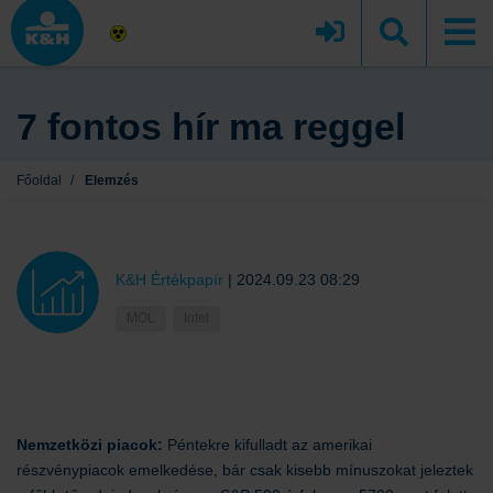
7 fontos hír ma reggel
Főoldal
/
Elemzés
K&H Értékpapír
|
2024.09.23 08:29
MOL
Intel
Nemzetközi piacok:
Péntekre kifulladt az amerikai
részvénypiacok emelkedése, bár csak kisebb mínuszokat jeleztek