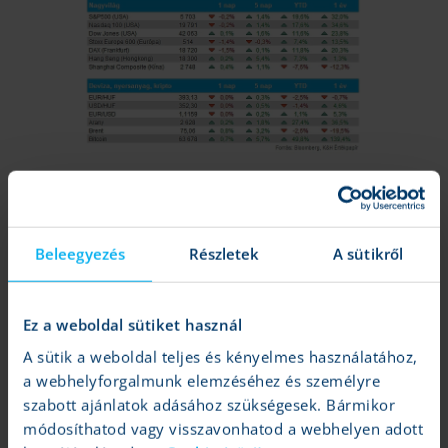
Tartalom lezárása:
2024.09.23 08:29
Beleegyezés
Részletek
A sütikről
jogi nyilatkozat
A fenti tájékoztatást a Patria Finance Magyarországi Fióktelepe (a
továbbiakban: „
K&H Értékpapír
”) állította össze.
Ez a weboldal sütiket használ
A K&H Értékpapír jelen tájékoztatás útján nem nyújt konkrét és
A sütik a weboldal teljes és kényelmes használatához,
személyre szóló befektetési tanácsadást, a benne foglaltak nem
a webhelyforgalmunk elemzéséhez és személyre
minősíthetők pénzügyi eszköz jegyzésére, vételére, eladására
szabott ajánlatok adásához szükségesek. Bármikor
vonatkozó ajánlattételi felhívásnak vagy ajánlatnak, befektetési
módosíthatod vagy visszavonhatod a webhelyen adott
elemzésnek, pénzügyi elemzésnek, befektetéssel kapcsolatos
kutatásnak, pénzügyi, adó- vagy jogi tanácsadásnak,