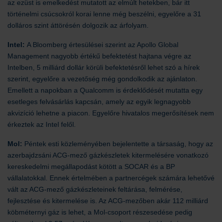
az ezüst is emelkedést mutatott az elmúlt hetekben, bár itt
történelmi csúcsokról korai lenne még beszélni, egyelőre a 31
dolláros szint áttörésén dolgozik az árfolyam.
Intel:
A Bloomberg értesülései szerint az Apollo Global
Management nagyobb értékű befektetést hajtana végre az
Intelben, 5 milliárd dollár körüli befektetésről lehet szó a hírek
szerint, egyelőre a vezetőség még gondolkodik az ajánlaton.
Emellett a napokban a Qualcomm is érdeklődését mutatta egy
esetleges felvásárlás kapcsán, amely az egyik legnagyobb
akvizíció lehetne a piacon. Egyelőre hivatalos megerősítések nem
érkeztek az Intel felől.
Mol:
Péntek esti közleményében bejelentette a társaság, hogy az
azerbajdzsáni ACG-mező gázkészletek kitermelésére vonatkozó
kereskedelmi megállapodást kötött a SOCAR és a BP
vállalatokkal. Ennek értelmében a partnercégek számára lehetővé
vált az ACG-mező gázkészleteinek feltárása, felmérése,
fejlesztése és kitermelése is. Az ACG-mezőben akár 112 milliárd
köbméternyi gáz is lehet, a Mol-csoport részesedése pedig