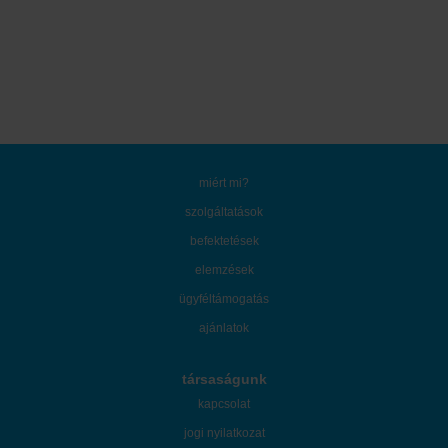
miért mi?
szolgáltatások
befektetések
elemzések
ügyféltámogatás
ajánlatok
társaságunk
kapcsolat
jogi nyilatkozat