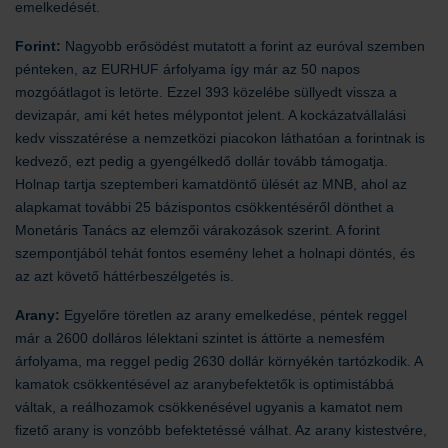
emelkedését.
Forint:
Nagyobb erősödést mutatott a forint az euróval szemben
pénteken, az EURHUF árfolyama így már az 50 napos
mozgóátlagot is letörte. Ezzel 393 közelébe süllyedt vissza a
devizapár, ami két hetes mélypontot jelent. A kockázatvállalási
kedv visszatérése a nemzetközi piacokon láthatóan a forintnak is
kedvező, ezt pedig a gyengélkedő dollár tovább támogatja.
Holnap tartja szeptemberi kamatdöntő ülését az MNB, ahol az
alapkamat további 25 bázispontos csökkentéséről dönthet a
Monetáris Tanács az elemzői várakozások szerint. A forint
szempontjából tehát fontos esemény lehet a holnapi döntés, és
az azt követő háttérbeszélgetés is.
Arany:
Egyelőre töretlen az arany emelkedése, péntek reggel
már a 2600 dolláros lélektani szintet is áttörte a nemesfém
árfolyama, ma reggel pedig 2630 dollár környékén tartózkodik. A
kamatok csökkentésével az aranybefektetők is optimistábbá
váltak, a reálhozamok csökkenésével ugyanis a kamatot nem
fizető arany is vonzóbb befektetéssé válhat. Az arany kistestvére,