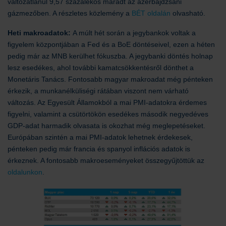
változatlanul 9,57 százalékos maradt az azerbajdzsáni
gázmezőben. A részletes közlemény a
BÉT oldalán
olvasható.
Heti makroadatok:
A múlt hét során a jegybankok voltak a
figyelem központjában a Fed és a BoE döntéseivel, ezen a héten
pedig már az MNB kerülhet fókuszba. A jegybanki döntés holnap
lesz esedékes, ahol további kamatcsökkentésről dönthet a
Monetáris Tanács. Fontosabb magyar makroadat még pénteken
érkezik, a munkanélküliségi rátában viszont nem várható
változás. Az Egyesült Államokból a mai PMI-adatokra érdemes
figyelni, valamint a csütörtökön esedékes második negyedéves
GDP-adat harmadik olvasata is okozhat még meglepetéseket.
Európában szintén a mai PMI-adatok lehetnek érdekesek,
pénteken pedig már francia és spanyol inflációs adatok is
érkeznek. A fontosabb makroeseményeket összegyűjtöttük az
oldalunkon
.