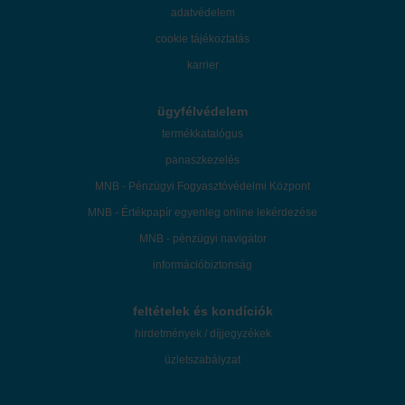
adatvédelem
cookie tájékoztatás
karrier
ügyfélvédelem
termékkatalógus
panaszkezelés
MNB - Pénzügyi Fogyasztóvédelmi Központ
MNB - Értékpapír egyenleg online lekérdezése
MNB - pénzügyi navigátor
információbiztonság
feltételek és kondíciók
hirdetmények / díjjegyzékek
üzletszabályzat