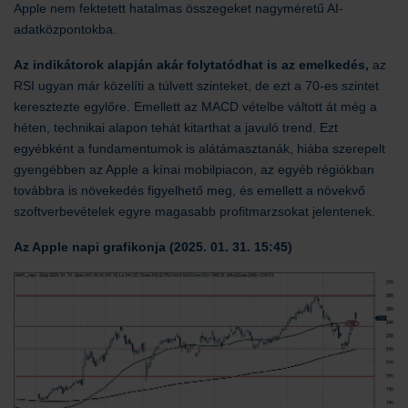
Apple nem fektetett hatalmas összegeket nagyméretű AI-
adatközpontokba.
Az indikátorok alapján akár folytatódhat is az emelkedés,
az
RSI ugyan már közelíti a túlvett szinteket, de ezt a 70-es szintet
keresztezte egylőre. Emellett az MACD vételbe váltott át még a
héten, technikai alapon tehát kitarthat a javuló trend. Ezt
egyébként a fundamentumok is alátámasztanák, hiába szerepelt
gyengébben az Apple a kínai mobilpiacon, az egyéb régiókban
továbbra is növekedés figyelhető meg, és emellett a növekvő
szoftverbevételek egyre magasabb profitmarzsokat jelentenek.
Az Apple napi grafikonja (2025. 01. 31. 15:45)