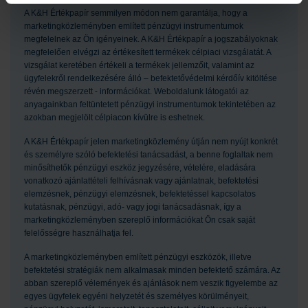
A K&H Értékpapír semmilyen módon nem garantálja, hogy a
marketingközleményben említett pénzügyi instrumentumok
megfelelnek az Ön igényeinek. A K&H Értékpapír a jogszabályoknak
megfelelően elvégzi az értékesített termékek célpiaci vizsgálatát. A
vizsgálat keretében értékeli a termékek jellemzőit, valamint az
ügyfelekről rendelkezésére álló – befektetővédelmi kérdőív kitöltése
révén megszerzett - információkat. Weboldalunk látogatói az
anyagainkban feltüntetett pénzügyi instrumentumok tekintetében az
azokban megjelölt célpiacon kívülre is eshetnek.
A K&H Értékpapír jelen marketingközlemény útján nem nyújt konkrét
és személyre szóló befektetési tanácsadást, a benne foglaltak nem
minősíthetők pénzügyi eszköz jegyzésére, vételére, eladására
vonatkozó ajánlattételi felhívásnak vagy ajánlatnak, befektetési
elemzésnek, pénzügyi elemzésnek, befektetéssel kapcsolatos
kutatásnak, pénzügyi, adó- vagy jogi tanácsadásnak, így a
marketingközleményben szereplő információkat Ön csak saját
felelősségre használhatja fel.
A marketingközleményben említett pénzügyi eszközök, illetve
befektetési stratégiák nem alkalmasak minden befektető számára. Az
abban szereplő vélemények és ajánlások nem veszik figyelembe az
egyes ügyfelek egyéni helyzetét és személyes körülményeit,