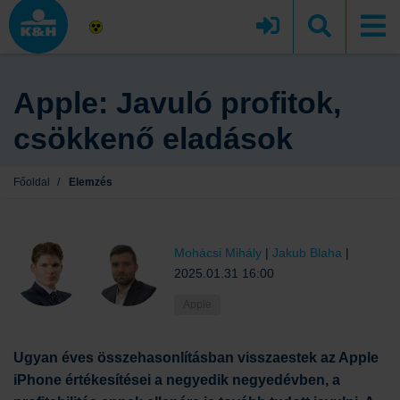
Apple: Javuló profitok,
csökkenő eladások
Főoldal
/
Elemzés
Mohácsi Mihály
|
Jakub Blaha
|
2025.01.31 16:00
Apple
Ugyan éves összehasonlításban visszaestek az Apple
iPhone értékesítései a negyedik negyedévben, a