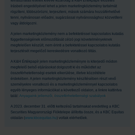
felhasználás eseteit kivéve kizárólag a K&H Értékpapír előzetes
írásbeli engedélyével lehet a jelen marketingközlemény tartalmát
rögzíteni, többszörözni, terjeszteni, mások számára hozzáférhetővé
tenni, nyilvánosan előadni, sugárzással nyilvánossághoz közvetíteni
vagy átdolgozni.
A jelen marketingközlemény nem a befektetéssel kapcsolatos kutatás
függetlenségének előmozdítását célzó jogi követelményeknek
megfelelően készült, nem érinti a befektetéssel kapcsolatos kutatás
terjesztését megelőző kereskedésre vonatkozó tiltás.
A K&H Értékpapír jelen marketingközleményre is kiterjedő módon
megfelelő belső eljárásokat dolgozott ki és működtet az
összeférhetetlenségi esetek elkerülése, illetve közzététele
érdekében. A jelen marketingközlemény készítésében részt vevő
személyekre vonatkozó és a marketingközleménnyel kapcsolatos
egyéb lényeges információkat a következő oldalon, a linkre kattintva
talál:
Anyagaink jellemzői, összeférhetetlenségi szabályok
A 2023. december 31. előtti keltezésű tartalmakat eredetileg a KBC
Securities Magyarországi Fióktelepe állította össze, és a KBC Equitas
oldalán (
www.kbcequitas.hu
) voltak elérhetőek.