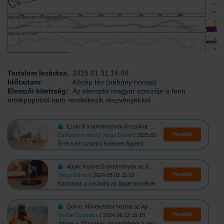
Tartalom lezárása:
2025.01.31 16:00
Időtartam:
Közép táv (néhány hónap)
Elemzői kitettség:
Az elemzés magyar szerzője a fenti
értékpapírból nem rendelkezik részvényekkel.
Ezekről a befektetésekről szólhat 2025!
Tovább
Cinkotai Norbert
|
Varga Dániel
| 2025.01.07 11:54
Erre a hét sztorira érdemes figyelni
Apple: Kedvező eredmények az őszi negyedév előtt
Tovább
Varga Dániel
| 2024.08.02 11:02
Kitartanak a vásárlók az Apple termékek mellett
Qorvo: Növekedést hozhat az Apple sikere?
Tovább
Grébel Szabolcs
| 2024.06.12 15:18
Áttörte a 200 napos mozgóátlagot a részvény