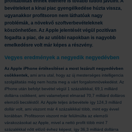
profitabilitás ennek ellenére is tovább tudott javulni. A
bevételeket a kínai piac gyengélkedése húzta vissza,
ugyanakkor profitsoron nem láthatóak nagy
problémák, a növekvő szoftverbevételeknek
köszönhetően. Az Apple jelentését végül pozitívan
fogadta a piac, de az utóbbi napokban is nagyobb
emelkedésre volt már képes a részvény.
Vegyes eredmények a negyedik negyedévben
Az Apple iPhone értékesítései a most lezárult negyedévben
csökkentek,
ami arra utal, hogy az új mesterséges intelligencia
szolgáltatás még nem hozta meg a várt forgalomnövekedést. Az
iPhone után befolyt bevétel végül 1 százalékkal, 69,1 milliárd
dollárra csökkent, ami valamelyest elmarad 70,7 milliárd dolláros
elemzői becsléstől. Az Apple teljes árbevétele így 124,3 milliárd
dollár volt, ami viszont már 4 százalékkal több, mint egy évvel
korábban. Profitsoron viszont már felülmúlta az elemzői
várakozásokat az Apple, mivel a nettó profit több mint 7
százalékkal nőtt előző évhez képest, így 36,3 milliárd dollárra