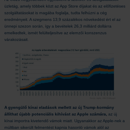
üzletág, amely többek közt az App Store díjakat és az előfizetéses
szolgáltatásokat is magába foglalja, tudta felhúzni a cég
eredményeit. A szegmens 13,9 százalékos növekedést ért el az
ünnepi szezon során, így a bevételek 26,3 milliárd dollárra
emelkedtek, ismét felülteljesítve az elemzői konszenzus
várakozásait.
A gyengülő kínai eladások mellett az új Trump-kormány
állíthat újabb potenciális kihívást az Apple számára,
az új
kínai importra kivetendő vámok miatt. Ugyanakkor az Apple-nek a
múltban sikerült felmentést kapnia hasonló vámok alól az