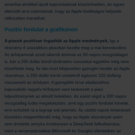
amerikai elnökkel ápolt kapcsolatának köszönhetően, és egyes
elemzők arra számítanak, hogy az Apple kiváltságos helyzete
változatlan maradhat.
Pozitív fordulat a grafikonon
A piacok pozitívan fogadták az Apple eredményeit,
így a
részvény 4 százalékos pluszban kezdte meg a mai kereskedést.
Az árfolyamnak ezzel sikerült átvinnie az 50 napos mozgóátlagot
is, bár a 260 dollár körüli történelmi csúcsokat egyelőre még nem
közelítette meg. Az idei évet kifejezetten gyengén kezdte az Apple
részvénye, a 250 dollár körüli szintekről egészen 220 dollárig
visszaesett az árfolyam. A gyengébb kínai eladásokhoz
kapcsolódó negatív hírfolyam sem kedvezett a piaci
teljesítménynek az elmúlt hetekben. Az esést végül a 200 napos
mozgóátlag tudta megakasztani, amit egy pozitív fordulat követte,
erre erősített rá a tegnap esti jelentés. Az utóbbi napok történéseit
követően megemlítendő még, hogy az Apple részvényét azért
sem érintette annyira érzékenyen a DeepSeek felbukkanása,
mert a versenytársakkal (Microsoft és Google) ellentétben az