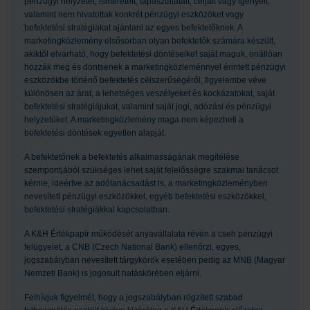
pénzügyi helyzetét, ismereteit, tapasztalatait, céljait vagy igényeit,
valamint nem hivatottak konkrét pénzügyi eszközöket vagy
befektetési stratégiákat ajánlani az egyes befektetőknek. A
marketingközlemény elsősorban olyan befektetők számára készült,
akiktől elvárható, hogy befektetési döntéseiket saját maguk, önállóan
hozzák meg és döntsenek a marketingközleménnyel érintett pénzügyi
eszközökbe történő befektetés célszerűségéről, figyelembe véve
különösen az árat, a lehetséges veszélyeket és kockázatokat, saját
befektetési stratégiájukat, valamint saját jogi, adózási és pénzügyi
helyzetüket. A marketingközlemény maga nem képezheti a
befektetési döntések egyetlen alapját.
A befektetőnek a befektetés alkalmasságának megítélése
szempontjából szükséges lehet saját felelősségre szakmai tanácsot
kérnie, ideértve az adótanácsadást is, a marketingközleményben
nevesített pénzügyi eszközökkel, egyéb befektetési eszközökkel,
befektetési stratégiákkal kapcsolatban.
A K&H Értékpapír működését anyavállalata révén a cseh pénzügyi
felügyelet, a CNB (Czech National Bank) ellenőrzi, egyes,
jogszabályban nevesített tárgykörök esetében pedig az MNB (Magyar
Nemzeti Bank) is jogosult hatáskörében eljárni.
Felhívjuk figyelmét, hogy a jogszabályban rögzített szabad