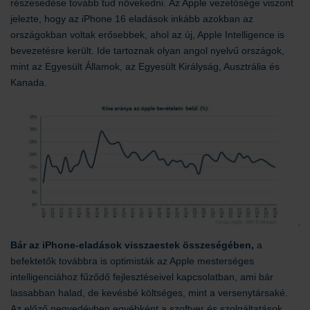
részesedése tovább tud növekedni. Az Apple vezetősége viszont
jelezte, hogy az iPhone 16 eladások inkább azokban az
országokban voltak erősebbek, ahol az új, Apple Intelligence is
bevezetésre került. Ide tartoznak olyan angol nyelvű országok,
mint az Egyesült Államok, az Egyesült Királyság, Ausztrália és
Kanada.
Bár az iPhone-eladások visszaestek összeségében,
a
befektetők továbbra is optimisták az Apple mesterséges
intelligenciához fűződő fejlesztéseivel kapcsolatban, ami bár
lassabban halad, de kevésbé költséges, mint a versenytársaké.
Az előző negyedévben egyébként a szoftver és szolgáltatások