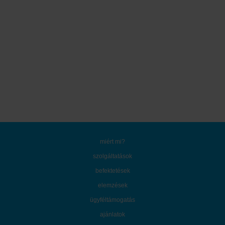
miért mi?
szolgáltatások
befektetések
elemzések
ügyféltámogatás
ajánlatok