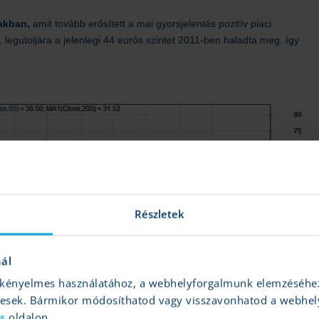
zakban,
amit tovább erősített a mai gyorsjelentés pozitív piaci
t, legutoljára a jelenlegi 44 eurós szintet 2011-ben haladta meg, így
Részletek
nál
és kényelmes használatához, a webhelyforgalmunk elemzéséhe
gesek. Bármikor módosíthatod vagy visszavonhatod a webhel
ás
oldalon.