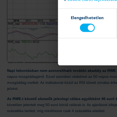
Hozzájárulás
Elengedhetetlen
kiválasztása
Napi lebontásban nem azonosítható további akadály az RWE 
napos mozgóátlagáról. Ezzel szemben védelmet az 50 napos mozgóá
mozgóátlag mellett. Az indikátorok közül az RSI túlvett zónába é
jelzést.
Az RWE-t követő elemzők jelenlegi célára egyébként 46 euró k
követően jelentek meg 50 euró körüli célárak is. Az ajánlások kifej
százaléka tartást, míg mindössze csak 4 százaléka eladást.