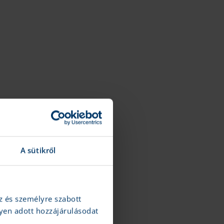
A sütikről
z és személyre szabott
yen adott hozzájárulásodat