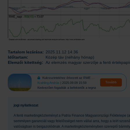
Tartalom lezárása:
2025.11.12 14:36
Időtartam:
Közép táv (néhány hónap)
Elemzői kitettség:
Az elemzés magyar szerzője a fenti értékpapí
Kulcsszintekhez érkezett az RWE árfolyama
Tovább
Krahling András
| 2025.09.09 15:59
Kedvezően fogadták a befektetők a tegnapi bejelentést
jogi nyilatkozat
A fenti marketingközleményt a Patria Finance Magyarországi Fióktelepe (a
semmilyen garanciát vagy felelősséget nem vállal arra, hogy a leírt szcená
valóságban is beigazolódnak. A marketingközleményben szereplő bármilyen