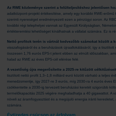
Az RWE közleménye szerint a felülteljesítéshez jelentősen hoz
adatközpont-projekt értékesítése, amely egy korábbi RWE-erőmű t
szerinti nyereséget eredményezett ezen a pénzügyi soron. Az RBC
további régi telephelyei vannak az Egyesült Királyságban, Németo
értékteremtési lehetőséget kínálhatnak a vállalat számára. Ez is ré
Nettó profitok terén is vártnál kedvezőbb számokat közölt a
visszafogásáról és a beruházások újraallokálásáról, így a tisztított 
összesen 1,76 eurós EPS-t jelent ebben az elmúlt időszakban, ami 
halad az RWE az éves EPS-cél elérése felé.
A vezetőség újra megerősítette a 2025-re kitűzött célkitűzései
tisztított nettó profit 1,3–1,8 milliárd euró között várható a telj
menedzsmentje, így 2027-re 3 eurós, míg 2030-ra 4 eurós éves EPS-
csökkentette a 2030-ig tervezett beruházási keretét szigorúbb költ
termelőkapacitás 2025 végére meghaladhatja a 40 gigawattot. A vá
növeli az áramfogyasztást és a megújuló energia iránti keresletet
számára.
Évtizedes csúcson az árfolyam