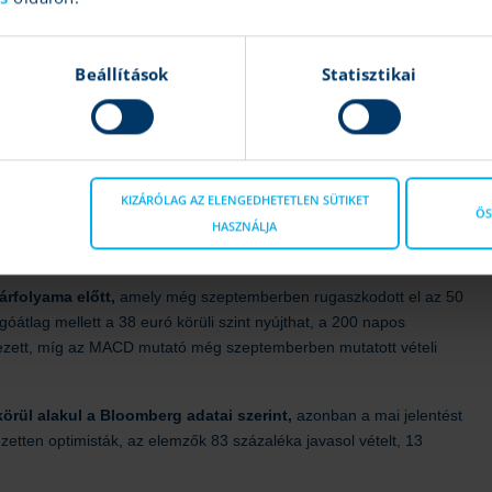
Beállítások
Statisztikai
KIZÁRÓLAG AZ ELENGEDHETETLEN SÜTIKET
ÖS
HASZNÁLJA
árfolyama előtt,
amely még szeptemberben rugaszkodott el az 50
tlag mellett a 38 euró körüli szint nyújthat, a 200 napos
rkezett, míg az MACD mutató még szeptemberben mutatott vételi
örül alakul a Bloomberg adatai szerint,
azonban a mai jelentést
ezetten optimisták, az elemzők 83 százaléka javasol vételt, 13