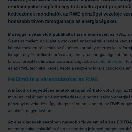
eredményeket segítette egy brit adatközpont-projektből s
kedvezőnek mondhatók az RWE pénzügyi vezetője szerin
hosszabb távon támogathatja az energiacégeket.
Ma reggel nyitás előtt publikálta friss eredményeit az RWE,
am
Siemens mellett. A vállalat a csökkenő energiaárak ellenére kedve
könnyítésekben részesült az új német kormány energetikai reform
létrejött egy 10 milliárd eurós alap, amely az energiacégeket támo
tárolási projektek finanszírozására. Legutóbb
szeptemberben
írtu
és az RWE technikai képét. Azóta a részvény lokális csúcsokra emel
Felülmúlta a várakozásokat az RWE
A második negyedéves adatok alapján várható volt,
hogy az R
mivel az idei évben a vámintézkedések, a normalizálódó energiaár
pénzügyi növekedést. Így ahogy számítani lehetett, az RWE negyedé
az elmúlt negyedévben.
Az energiacégek esetében nagyobb figyelem hárul az EBITDA
az energiapiac volatilitása és a szektorban jellemző magas beruh