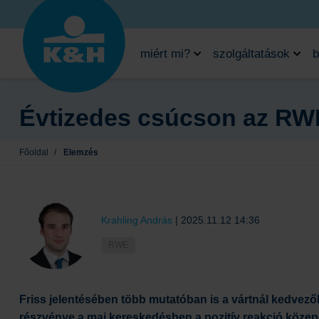
miért mi?
szolgáltatások
b
Évtizedes csúcson az RWE
Főoldal
/
Elemzés
Krahling András
|
2025.11.12 14:36
RWE
Friss jelentésében több mutatóban is a vártnál kedve
részvénye a mai kereskedésben a pozitív reakció közepe