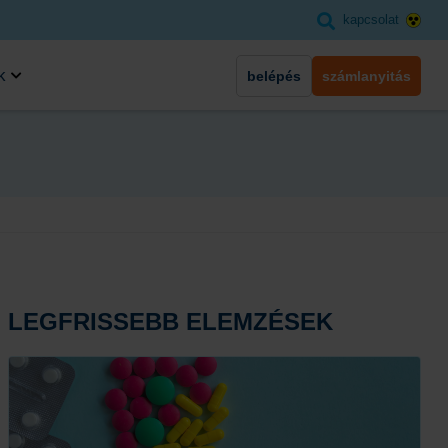
kapcsolat
k
belépés
számlanyitás
LEGFRISSEBB ELEMZÉSEK