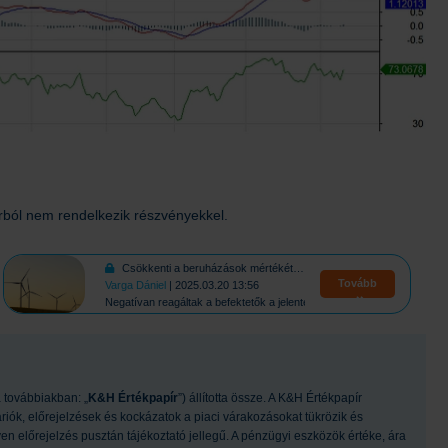
rból nem rendelkezik részvényekkel.
Csökkenti a beruházások mértékét az RWE
Tovább
Varga Dániel
| 2025.03.20 13:56
Negatívan reagáltak a befektetők a jelentésre
 továbbiakban: „
K&H Értékpapír
”) állította össze. A K&H Értékpapír
riók, előrejelzések és kockázatok a piaci várakozásokat tükrözik és
 előrejelzés pusztán tájékoztató jellegű. A pénzügyi eszközök értéke, ára