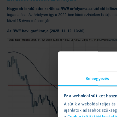
Nagyobb lendületbe került az RWE árfolyama az utóbbi idős
fogadtatása. Az árfolyam így a 2022-ben látott szinteken is túljutot
közel 15 éves csúcson jár.
Az RWE havi grafikonja (2025. 11. 12. 13:30)
Beleegyezés
Ez a weboldal sütiket hasz
A sütik a weboldal teljes 
ajánlatok adásához szüksé
a
Cookie (süti) tájékoztat