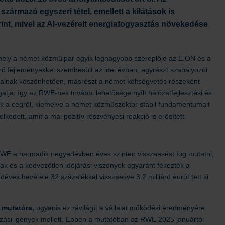
zármazó egyszeri tétel, emellett a kilátások is
t, mivel az AI-vezérelt energiafogyasztás növekedése
ely a német közműipar egyik legnagyobb szereplője az E.ON és a
ző fejleményekkel szembesült az idei évben, egyrészt szabályozói
jainak köszönhetően, másrészt a német költségvetés részeként
gatja, így az RWE-nek további lehetősége nyílt hálózatfejlesztési és
nk a cégről, kiemelve a német közműszektor stabil fundamentumait
kedett, amit a mai pozitív részvényesi reakció is erősített.
WE a harmadik negyedévben éves szinten visszaesést fog mutatni,
ak és a kedvezőtlen időjárási viszonyok egyaránt fékezték a
ves bevétele 32 százalékkal visszaesve 3,2 milliárd eurót tett ki
 mutatóra,
ugyanis ez rávilágít a vállalat működési eredményére
ázási igények mellett. Ebben a mutatóban az RWE 2025 januártól