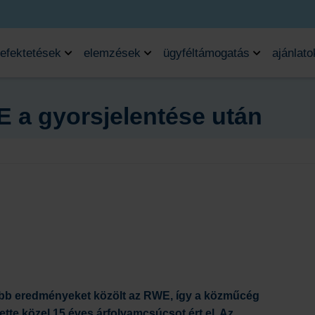
efektetések
elemzések
ügyféltámogatás
ajánlato
 a gyorsjelentése után
zőbb eredményeket közölt az RWE, így a közműcég
tte közel 15 éves árfolyamcsúcsot ért el. Az