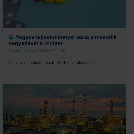
Vegyes teljesítménnyel zárta a második
negyedévet a Richter
Mohácsi Mihály
| 2026.08.07 11:48
Emelt a vezetőség a tisztított EBIT várakozásán
Tovább