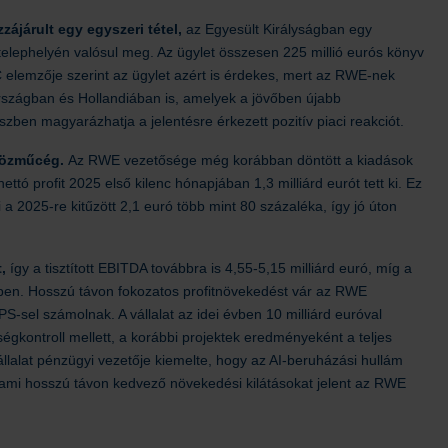
zájárult egy egyszeri tétel,
az Egyesült Királyságban egy
elephelyén valósul meg. Az ügylet összesen 225 millió eurós könyv
 elemzője szerint az ügylet azért is érdekes, mert az RWE-nek
rszágban és Hollandiában is, amelyek a jövőben újabb
szben magyarázhatja a jelentésre érkezett pozitív piaci reakciót.
 közműcég.
Az RWE vezetősége még korábban döntött a kiadások
nettó profit 2025 első kilenc hónapjában 1,3 milliárd eurót tett ki. Ez
a 2025-re kitűzött 2,1 euró több mint 80 százaléka, így jó úton
t,
így a tisztított EBITDA továbbra is 4,55-5,15 milliárd euró, míg a
es évben. Hosszú távon fokozatos profitnövekedést vár az RWE
sel számolnak. A vállalat az idei évben 10 milliárd euróval
ségkontroll mellett, a korábbi projektek eredményeként a teljes
llalat pénzügyi vezetője kiemelte, hogy az AI-beruházási hullám
, ami hosszú távon kedvező növekedési kilátásokat jelent az RWE