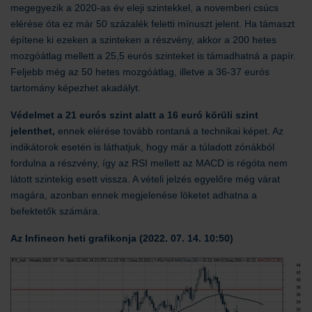
megegyezik a 2020-as év eleji szintekkel, a novemberi csúcs
elérése óta ez már 50 százalék feletti mínuszt jelent. Ha támaszt
építene ki ezeken a szinteken a részvény, akkor a 200 hetes
mozgóátlag mellett a 25,5 eurós szinteket is támadhatná a papír.
Feljebb még az 50 hetes mozgóátlag, illetve a 36-37 eurós
tartomány képezhet akadályt.
Védelmet a 21 eurós szint alatt a 16 euró körüli szint
jelenthet,
ennek elérése tovább rontaná a technikai képet. Az
indikátorok esetén is láthatjuk, hogy már a túladott zónákból
fordulna a részvény, így az RSI mellett az MACD is régóta nem
látott szintekig esett vissza. A vételi jelzés egyelőre még várat
magára, azonban ennek megjelenése löketet adhatna a
befektetők számára.
Az Infineon heti grafikonja (2022. 07. 14. 10:50)