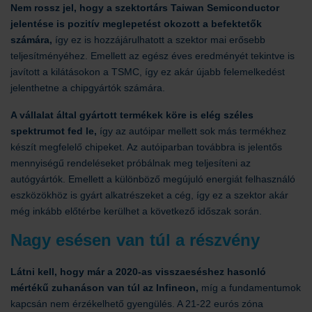
Nem rossz jel, hogy a szektortárs Taiwan Semiconductor
jelentése is pozitív meglepetést okozott a befektetők
számára,
így ez is hozzájárulhatott a szektor mai erősebb
teljesítményéhez. Emellett az egész éves eredményét tekintve is
javított a kilátásokon a TSMC, így ez akár újabb felemelkedést
jelenthetne a chipgyártók számára.
A vállalat által gyártott termékek köre is elég széles
spektrumot fed le,
így az autóipar mellett sok más termékhez
készít megfelelő chipeket. Az autóiparban továbbra is jelentős
mennyiségű rendeléseket próbálnak meg teljesíteni az
autógyártók. Emellett a különböző megújuló energiát felhasználó
eszközökhöz is gyárt alkatrészeket a cég, így ez a szektor akár
még inkább előtérbe kerülhet a következő időszak során.
Nagy esésen van túl a részvény
Látni kell, hogy már a 2020-as visszaeséshez hasonló
mértékű zuhanáson van túl az Infineon,
míg a fundamentumok
kapcsán nem érzékelhető gyengülés. A 21-22 eurós zóna