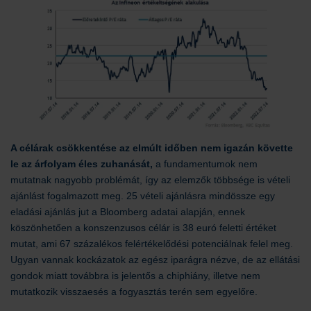
A célárak csökkentése az elmúlt időben nem igazán követte
le az árfolyam éles zuhanását,
a fundamentumok nem
mutatnak nagyobb problémát, így az elemzők többsége is vételi
ajánlást fogalmazott meg. 25 vételi ajánlásra mindössze egy
eladási ajánlás jut a Bloomberg adatai alapján, ennek
köszönhetően a konszenzusos célár is 38 euró feletti értéket
mutat, ami 67 százalékos felértékelődési potenciálnak felel meg.
Ugyan vannak kockázatok az egész iparágra nézve, de az ellátási
gondok miatt továbbra is jelentős a chiphiány, illetve nem
mutatkozik visszaesés a fogyasztás terén sem egyelőre.