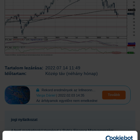
Tartalom lezárása:
2022.07.14 11:49
Időtartam:
Közép táv (néhány hónap)
Rekord eredmények az Infineonnál, valamint a Qualcommnál
Tovább
Varga Dániel
| 2022.02.03 14:35
Az árfolyamok egyelőre nem emelkednek
jogi nyilatkozat
A fenti marketingközleményt a Patria Finance Magyarországi
Fióktelepe (a továbbiakban: „
K&H Értékpapír
”) állította össze. A K&H