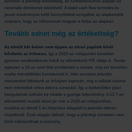
azonban a jelenlegi értékeltség, és fundamentumok alapján ez
racionális döntésnek tekinthető. A stabil cash flow termelés és
javuló eredmények kellő bizonyítékkal szolgáltak az alapkezelők
számára, hogy az Infineonnak megvan a helye az alapban.
Tovább eshet még az értékeltség?
Az elmúlt két évben nem éppen az olcsó papírok körét
bővítette az Infineon,
így a 2020-as mélypontot követően
gyorsan emelkedésnek indult az előretekintő P/E rátája is. Tavaly
egészen a 32-es szint fölé emelkedett a mutató, míg ezt követően
enyhe mérséklődés bontakozott ki. Idén azonban jelentős
visszaesést láthatunk az árfolyam kapcsán, míg a vállalat számai
nem indokoltak volna ekkora zuhanást. Így a kedvezőtlen piaci
hangulatnak tudható be inkább a gyenge teljesítmény. A 12,7-es
előretekintő mutató közel jár már a 2020-as mélyponthoz,
továbbá az elmúlt 5 év historikus átlagától is jelentős eltérés
mutatkozik. Ezek alapján látható, hogy a jelenlegi szinteken nem
tűnik túlárazottnak a részvény.