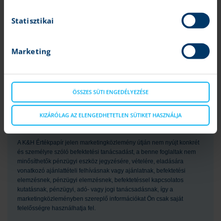
megjelölt munkavállalója, a magyar nyelvű fordítást, illetve a
lektorálást pedig a K&H Értékpapír munkavállalója végzi, így az
Statisztikai
érintett marketingközlemény tartalma lényegében megegyezik az
eredeti cseh nyelvű marketingközleménnyel.
Marketing
A K&H Értékpapír semmilyen módon nem garantálja, hogy a
marketingközleményben említett pénzügyi instrumentumok
megfelelnek az Ön igényeinek. A K&H Értékpapír a jogszabályoknak
megfelelően elvégzi az értékesített termékek célpiaci vizsgálatát. A
vizsgálat keretében értékeli a termékek jellemzőit, valamint az
ÖSSZES SÜTI ENGEDÉLYEZÉSE
ügyfelekről rendelkezésére álló – befektetővédelmi kérdőív kitöltése
révén megszerzett - információkat. Weboldalunk látogatói az
KIZÁRÓLAG AZ ELENGEDHETETLEN SÜTIKET HASZNÁLJA
anyagainkban feltüntetett pénzügyi instrumentumok tekintetében az
azokban megjelölt célpiacon kívülre is eshetnek.
A K&H Értékpapír jelen marketingközlemény útján nem nyújt konkrét
és személyre szóló befektetési tanácsadást, a benne foglaltak nem
minősíthetők pénzügyi eszköz jegyzésére, vételére, eladására
vonatkozó ajánlattételi felhívásnak vagy ajánlatnak, befektetési
elemzésnek, pénzügyi elemzésnek, befektetéssel kapcsolatos
kutatásnak, pénzügyi, adó- vagy jogi tanácsadásnak, így a
marketingközleményben szereplő információkat Ön csak saját
felelősségre használhatja fel.