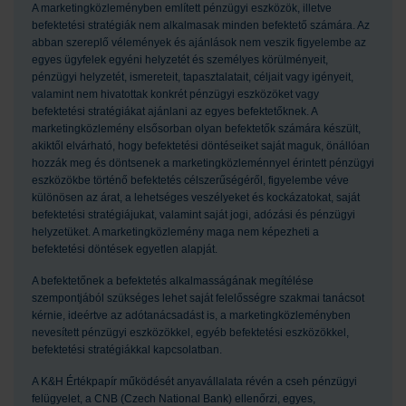
A marketingközleményben említett pénzügyi eszközök, illetve
befektetési stratégiák nem alkalmasak minden befektető számára. Az
abban szereplő vélemények és ajánlások nem veszik figyelembe az
egyes ügyfelek egyéni helyzetét és személyes körülményeit,
pénzügyi helyzetét, ismereteit, tapasztalatait, céljait vagy igényeit,
valamint nem hivatottak konkrét pénzügyi eszközöket vagy
befektetési stratégiákat ajánlani az egyes befektetőknek. A
marketingközlemény elsősorban olyan befektetők számára készült,
akiktől elvárható, hogy befektetési döntéseiket saját maguk, önállóan
hozzák meg és döntsenek a marketingközleménnyel érintett pénzügyi
eszközökbe történő befektetés célszerűségéről, figyelembe véve
különösen az árat, a lehetséges veszélyeket és kockázatokat, saját
befektetési stratégiájukat, valamint saját jogi, adózási és pénzügyi
helyzetüket. A marketingközlemény maga nem képezheti a
befektetési döntések egyetlen alapját.
A befektetőnek a befektetés alkalmasságának megítélése
szempontjából szükséges lehet saját felelősségre szakmai tanácsot
kérnie, ideértve az adótanácsadást is, a marketingközleményben
nevesített pénzügyi eszközökkel, egyéb befektetési eszközökkel,
befektetési stratégiákkal kapcsolatban.
A K&H Értékpapír működését anyavállalata révén a cseh pénzügyi
felügyelet, a CNB (Czech National Bank) ellenőrzi, egyes,