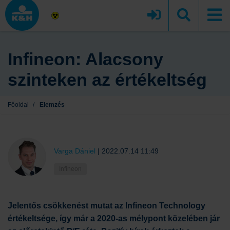
Infineon: Alacsony
szinteken az értékeltség
Főoldal
/
Elemzés
Varga Dániel
|
2022.07.14 11:49
Infineon
Jelentős csökkenést mutat az Infineon Technology
értékeltsége, így már a 2020-as mélypont közelében jár