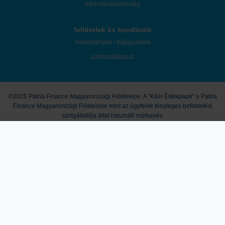
információbiztonság
feltételek és kondíciók
hirdetmények / díjjegyzékek
üzletszabályzat
©2026 Patria Finance Magyarországi Fióktelepe. A "K&H Értékpapír" a Patria
Finance Magyarországi Fióktelepe mint az ügyfelek tényleges befektetési
szolgáltatója által használt márkanév.
A honlapon megjelenő marketingközlemények és egyéb tartalmak útján a
K&H Értékpapír nem nyújt konkrét és személyre szóló befektetési
tanácsadást, a leírtak nem minősíthetők pénzügyi eszköz jegyzésére,
vételére, eladására vonatkozó ajánlattételi felhívásnak vagy ajánlatnak,
befektetési elemzésnek, pénzügyi elemzésnek, befektetéssel kapcsolatos
kutatásnak, pénzügyi, adó- vagy jogi tanácsadásnak, így a honlapon
megjelenő információkat Ön csak saját felelősségre használhatja fel. A
tőzsdei kereskedési és tőkepiaci befektetési döntések kockázatokkal járnak,
melyek tőkevesztést is okozhatnak. A múltbeli hozamok nem jelentenek
garanciát a jövőbeli teljesítményre. Az ismertetett termékek, szolgáltatások