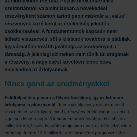
az előretekintő P/E ráta. Pozitív hírek érkeztek a
szektortárstól, valamint lassan a növekedési
részvényként számon tartott papír már-már a „value”
részvények közé kerül az értékeltség jelentős
csökkenésével. A fundamentumok kapcsán nem
látható visszaesés, sőt a kilátások továbbra is stabilak,
így várhatóan tovább javíthatja az eredményeit a
társaság. A jelenlegi szinteken nem tűnik túl drágának
a részvény, a nagy esést követően lenne hova
emelkednie az árfolyamnak.
Nincs gond az eredményekkel
Felülteljesítő a piacon a félvezetőszektor, így az Infineon
árfolyama is pluszban áll.
Igencsak alacsony szintekre esett
vissza mind az árfolyam, mind a részvény értékeltsége is, emiatt
izgalmas lehet a papír. A fundamentumok továbbra is stabilak a
vállalat körül, hiszen legutóbb májusban emelt az előrejelzésein a
társaság. Idénre 13,5 milliárd eurós árbevételt prognosztizált a