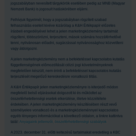
jogszabályban nevesített tárgykörök esetében pedig az MNB (Magyar
Nemzeti Bank) is jogosult hatáskörében eljárni.
Felhívjuk figyelmét, hogy a jogszabályban rögzített szabad
felhasználás eseteit kivéve kizárólag a K&H Értékpapír előzetes
írásbeli engedélyével lehet a jelen marketingközlemény tartalmát
rögzíteni, többszörözni, terjeszteni, mások számára hozzáférhetővé
tenni, nyilvánosan előadni, sugárzással nyilvánossághoz közvetíteni
vagy átdolgozni.
A jelen marketingközlemény nem a befektetéssel kapcsolatos kutatás
függetlenségének előmozdítását célzó jogi követelményeknek
megfelelően készült, nem érinti a befektetéssel kapcsolatos kutatás
terjesztését megelőző kereskedésre vonatkozó tiltás.
A K&H Értékpapír jelen marketingközleményre is kiterjedő módon
megfelelő belső eljárásokat dolgozott ki és működtet az
összeférhetetlenségi esetek elkerülése, illetve közzététele
érdekében. A jelen marketingközlemény készítésében részt vevő
személyekre vonatkozó és a marketingközleménnyel kapcsolatos
egyéb lényeges információkat a következő oldalon, a linkre kattintva
talál:
Anyagaink jellemzői, összeférhetetlenségi szabályok
A 2023. december 31. előtti keltezésű tartalmakat eredetileg a KBC