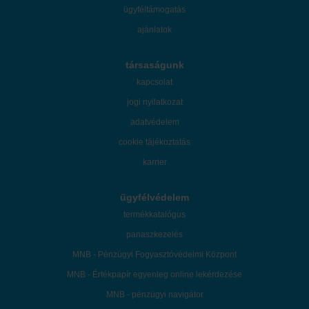
ügyféltámogatás
ajánlatok
társaságunk
kapcsolat
jogi nyilatkozat
adatvédelem
cookie tájékoztatás
karrier
ügyfélvédelem
termékkatalógus
panaszkezelés
MNB - Pénzügyi Fogyasztóvédelmi Központ
MNB - Értékpapír egyenleg online lekérdezése
MNB - pénzügyi navigátor