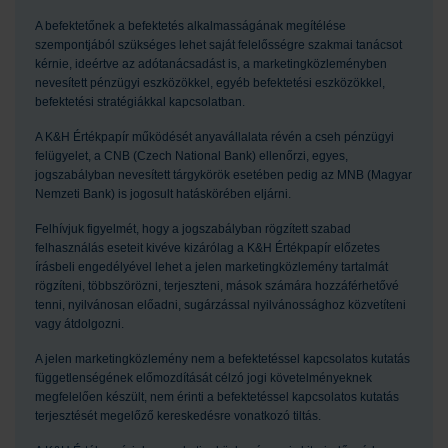
A befektetőnek a befektetés alkalmasságának megítélése
szempontjából szükséges lehet saját felelősségre szakmai tanácsot
kérnie, ideértve az adótanácsadást is, a marketingközleményben
nevesített pénzügyi eszközökkel, egyéb befektetési eszközökkel,
befektetési stratégiákkal kapcsolatban.
A K&H Értékpapír működését anyavállalata révén a cseh pénzügyi
felügyelet, a CNB (Czech National Bank) ellenőrzi, egyes,
jogszabályban nevesített tárgykörök esetében pedig az MNB (Magyar
Nemzeti Bank) is jogosult hatáskörében eljárni.
Felhívjuk figyelmét, hogy a jogszabályban rögzített szabad
felhasználás eseteit kivéve kizárólag a K&H Értékpapír előzetes
írásbeli engedélyével lehet a jelen marketingközlemény tartalmát
rögzíteni, többszörözni, terjeszteni, mások számára hozzáférhetővé
tenni, nyilvánosan előadni, sugárzással nyilvánossághoz közvetíteni
vagy átdolgozni.
A jelen marketingközlemény nem a befektetéssel kapcsolatos kutatás
függetlenségének előmozdítását célzó jogi követelményeknek
megfelelően készült, nem érinti a befektetéssel kapcsolatos kutatás
terjesztését megelőző kereskedésre vonatkozó tiltás.