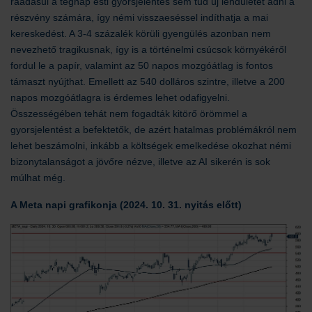
ráadásul a tegnap esti gyorsjelentés sem tud új lendületet adni a
részvény számára, így némi visszaeséssel indíthatja a mai
kereskedést. A 3-4 százalék körüli gyengülés azonban nem
nevezhető tragikusnak, így is a történelmi csúcsok környékéről
fordul le a papír, valamint az 50 napos mozgóátlag is fontos
támaszt nyújthat. Emellett az 540 dolláros szintre, illetve a 200
napos mozgóátlagra is érdemes lehet odafigyelni.
Összességében tehát nem fogadták kitörő örömmel a
gyorsjelentést a befektetők, de azért hatalmas problémákról nem
lehet beszámolni, inkább a költségek emelkedése okozhat némi
bizonytalanságot a jövőre nézve, illetve az AI sikerén is sok
múlhat még.
A Meta napi grafikonja (2024. 10. 31. nyitás előtt)