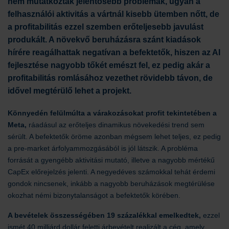
nem mutatkoztak jelentősebb problémák, ugyan a
felhasználói aktivitás a vártnál kisebb ütemben nőtt, de
a profitabilitás ezzel szemben erőteljesebb javulást
produkált. A növekvő beruházásra szánt kiadások
hírére reagálhattak negatívan a befektetők, hiszen az AI
fejlesztése nagyobb tőkét emészt fel, ez pedig akár a
profitabilitás romlásához vezethet rövidebb távon, de
idővel megtérülő lehet a projekt.
Könnyedén felülmúlta a várakozásokat profit tekintetében a
Meta,
ráadásul az erőteljes dinamikus növekedési trend sem
sérült. A befektetők öröme azonban mégsem lehet teljes, ez pedig
a pre-market árfolyammozgásából is jól látszik. A probléma
forrását a gyengébb aktivitási mutató, illetve a nagyobb mértékű
CapEx előrejelzés jelenti. A negyedéves számokkal tehát érdemi
gondok nincsenek, inkább a nagyobb beruházások megtérülése
okozhat némi bizonytalanságot a befektetők körében.
A bevételek összességében 19 százalékkal emelkedtek,
ezzel
ismét 40 milliárd dollár feletti árbevételt realizált a cég, amely