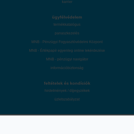
karrier
ügyfélvédelem
termékkatalógus
panaszkezelés
MNB - Pénzügyi Fogyasztóvédelmi Központ
MNB - Értékpapír egyenleg online lekérdezése
MNB - pénzügyi navigátor
információbiztonság
feltételek és kondíciók
hirdetmények / díjjegyzékek
üzletszabályzat
©2026 Patria Finance Magyarországi Fióktelepe. A "K&H Értékpapír" a Patria
Finance Magyarországi Fióktelepe mint az ügyfelek tényleges befektetési