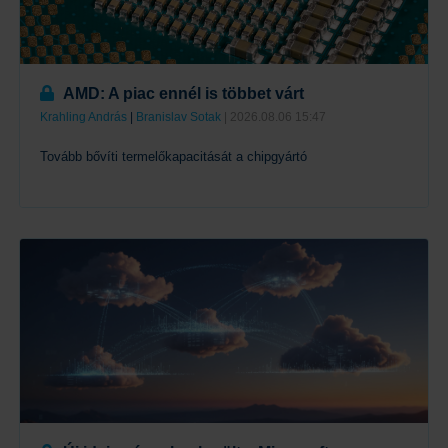
AMD: A piac ennél is többet várt
Krahling András
|
Branislav Sotak
| 2026.08.06 15:47
Tovább bővíti termelőkapacitását a chipgyártó
Tovább