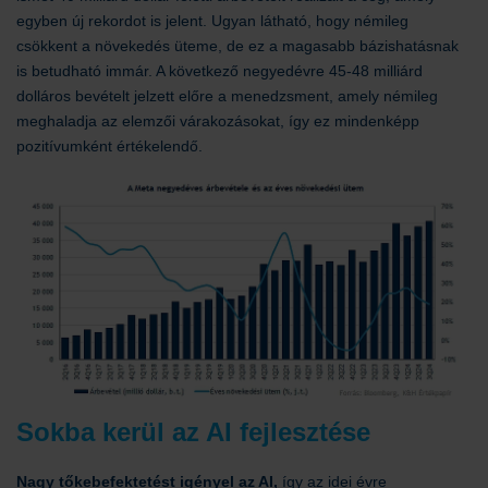
egyben új rekordot is jelent. Ugyan látható, hogy némileg
csökkent a növekedés üteme, de ez a magasabb bázishatásnak
is betudható immár. A következő negyedévre 45-48 milliárd
dolláros bevételt jelzett előre a menedzsment, amely némileg
meghaladja az elemzői várakozásokat, így ez mindenképp
pozitívumként értékelendő.
Sokba kerül az AI fejlesztése
Nagy tőkebefektetést igényel az AI,
így az idei évre