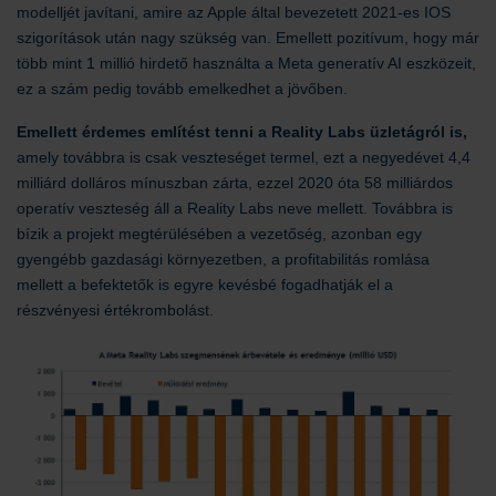
modelljét javítani, amire az Apple által bevezetett 2021-es IOS
szigorítások után nagy szükség van. Emellett pozitívum, hogy már
több mint 1 millió hirdető használta a Meta generatív AI eszközeit,
ez a szám pedig tovább emelkedhet a jövőben.
Emellett érdemes említést tenni a Reality Labs üzletágról is,
amely továbbra is csak veszteséget termel, ezt a negyedévet 4,4
milliárd dolláros mínuszban zárta, ezzel 2020 óta 58 milliárdos
operatív veszteség áll a Reality Labs neve mellett. Továbbra is
bízik a projekt megtérülésében a vezetőség, azonban egy
gyengébb gazdasági környezetben, a profitabilitás romlása
mellett a befektetők is egyre kevésbé fogadhatják el a
részvényesi értékrombolást.