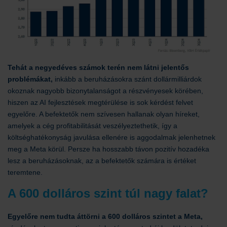
Tehát a negyedéves számok terén nem látni jelentős
problémákat,
inkább a beruházásokra szánt dollármilliárdok
okoznak nagyobb bizonytalanságot a részvényesek körében,
hiszen az AI fejlesztések megtérülése is sok kérdést felvet
egyelőre. A befektetők nem szívesen hallanak olyan híreket,
amelyek a cég profitabilitását veszélyeztethetik, így a
költséghatékonyság javulása ellenére is aggodalmak jelenhetnek
meg a Meta körül. Persze ha hosszabb távon pozitív hozadéka
lesz a beruházásoknak, az a befektetők számára is értéket
teremtene.
A 600 dolláros szint túl nagy falat?
Egyelőre nem tudta áttörni a 600 dolláros szintet a Meta,