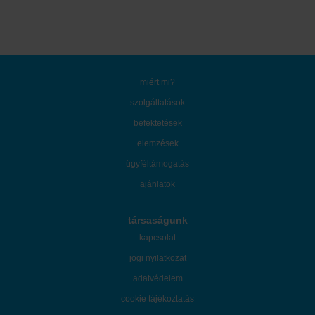
miért mi?
szolgáltatások
befektetések
elemzések
ügyféltámogatás
ajánlatok
társaságunk
kapcsolat
jogi nyilatkozat
adatvédelem
cookie tájékoztatás