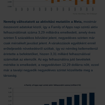
Nemrég változtatott az aktivitási mutatóin a Meta,
mostmár
összevont adatokat közöl, így a Family of Apps napi szintű aktív
felhasználóinak száma 3,29 milliárdra emelkedett, amely éves
szinten 5 százalékos bővülést jelent, negyedéves szinten már
csak mérsékelt javulást jelent. A várakozások egyébként ennél
erőteljesebb növekedésről szóltak, így ez némileg kellemetlenül
érintette a befektetőket, hiszen 3,31 milliárd felhasználóval
számoltak az elemzők. Az egy felhasználóra jutó bevételek
mértéke is emelkedett, a negyedévben 12,29 dollárra nőtt, ezzel
már a tavalyi negyedik negyedéves szintet közelítette meg a
társaság.