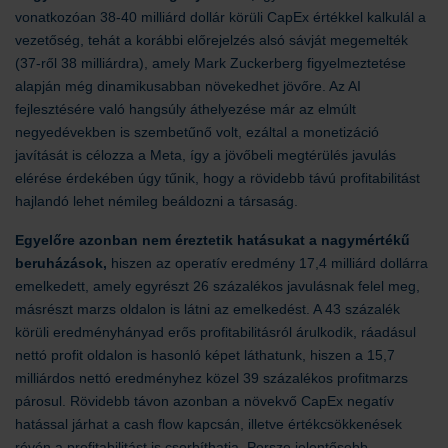
vonatkozóan 38-40 milliárd dollár körüli CapEx értékkel kalkulál a
vezetőség, tehát a korábbi előrejelzés alsó sávját megemelték
(37-ről 38 milliárdra), amely Mark Zuckerberg figyelmeztetése
alapján még dinamikusabban növekedhet jövőre. Az AI
fejlesztésére való hangsúly áthelyezése már az elmúlt
negyedévekben is szembetűnő volt, ezáltal a monetizáció
javítását is célozza a Meta, így a jövőbeli megtérülés javulás
elérése érdekében úgy tűnik, hogy a rövidebb távú profitabilitást
hajlandó lehet némileg beáldozni a társaság.
Egyelőre azonban nem éreztetik hatásukat a nagymértékű
beruházások,
hiszen az operatív eredmény 17,4 milliárd dollárra
emelkedett, amely egyrészt 26 százalékos javulásnak felel meg,
másrészt marzs oldalon is látni az emelkedést. A 43 százalék
körüli eredményhányad erős profitabilitásról árulkodik, ráadásul
nettó profit oldalon is hasonló képet láthatunk, hiszen a 15,7
milliárdos nettó eredményhez közel 39 százalékos profitmarzs
párosul. Rövidebb távon azonban a növekvő CapEx negatív
hatással járhat a cash flow kapcsán, illetve értékcsökkenések
révén a profitabilitást is csorbíthatja. Persze jelentősebb