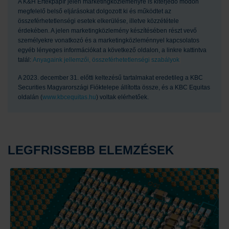
A K&H Értékpapír jelen marketingközleményre is kiterjedő módon
megfelelő belső eljárásokat dolgozott ki és működtet az
összeférhetetlenségi esetek elkerülése, illetve közzététele
érdekében. A jelen marketingközlemény készítésében részt vevő
személyekre vonatkozó és a marketingközleménnyel kapcsolatos
egyéb lényeges információkat a következő oldalon, a linkre kattintva
talál:
Anyagaink jellemzői, összeférhetetlenségi szabályok
A 2023. december 31. előtti keltezésű tartalmakat eredetileg a KBC
Securities Magyarországi Fióktelepe állította össze, és a KBC Equitas
oldalán (
www.kbcequitas.hu
) voltak elérhetőek.
LEGFRISSEBB ELEMZÉSEK