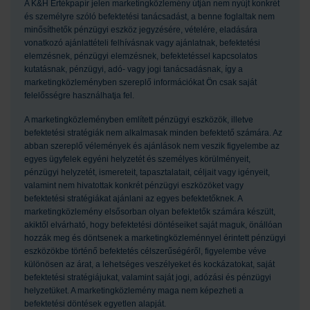
A K&H Értékpapír jelen marketingközlemény útján nem nyújt konkrét
és személyre szóló befektetési tanácsadást, a benne foglaltak nem
minősíthetők pénzügyi eszköz jegyzésére, vételére, eladására
vonatkozó ajánlattételi felhívásnak vagy ajánlatnak, befektetési
elemzésnek, pénzügyi elemzésnek, befektetéssel kapcsolatos
kutatásnak, pénzügyi, adó- vagy jogi tanácsadásnak, így a
marketingközleményben szereplő információkat Ön csak saját
felelősségre használhatja fel.
A marketingközleményben említett pénzügyi eszközök, illetve
befektetési stratégiák nem alkalmasak minden befektető számára. Az
abban szereplő vélemények és ajánlások nem veszik figyelembe az
egyes ügyfelek egyéni helyzetét és személyes körülményeit,
pénzügyi helyzetét, ismereteit, tapasztalatait, céljait vagy igényeit,
valamint nem hivatottak konkrét pénzügyi eszközöket vagy
befektetési stratégiákat ajánlani az egyes befektetőknek. A
marketingközlemény elsősorban olyan befektetők számára készült,
akiktől elvárható, hogy befektetési döntéseiket saját maguk, önállóan
hozzák meg és döntsenek a marketingközleménnyel érintett pénzügyi
eszközökbe történő befektetés célszerűségéről, figyelembe véve
különösen az árat, a lehetséges veszélyeket és kockázatokat, saját
befektetési stratégiájukat, valamint saját jogi, adózási és pénzügyi
helyzetüket. A marketingközlemény maga nem képezheti a
befektetési döntések egyetlen alapját.