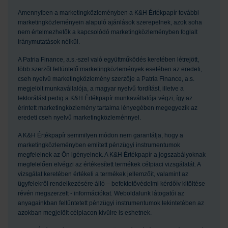
Amennyiben a marketingközleményben a K&H Értékpapír további
marketingközleményein alapuló ajánlások szerepelnek, azok soha
nem értelmezhetők a kapcsolódó marketingközleményben foglalt
iránymutatások nélkül.
A Patria Finance, a.s.-szel való együttműködés keretében létrejött,
több szerzőt feltüntető marketingközlemények esetében az eredeti,
cseh nyelvű marketingközlemény szerzője a Patria Finance, a.s.
megjelölt munkavállalója, a magyar nyelvű fordítást, illetve a
lektorálást pedig a K&H Értékpapír munkavállalója végzi, így az
érintett marketingközlemény tartalma lényegében megegyezik az
eredeti cseh nyelvű marketingközleménnyel.
A K&H Értékpapír semmilyen módon nem garantálja, hogy a
marketingközleményben említett pénzügyi instrumentumok
megfelelnek az Ön igényeinek. A K&H Értékpapír a jogszabályoknak
megfelelően elvégzi az értékesített termékek célpiaci vizsgálatát. A
vizsgálat keretében értékeli a termékek jellemzőit, valamint az
ügyfelekről rendelkezésére álló – befektetővédelmi kérdőív kitöltése
révén megszerzett - információkat. Weboldalunk látogatói az
anyagainkban feltüntetett pénzügyi instrumentumok tekintetében az
azokban megjelölt célpiacon kívülre is eshetnek.