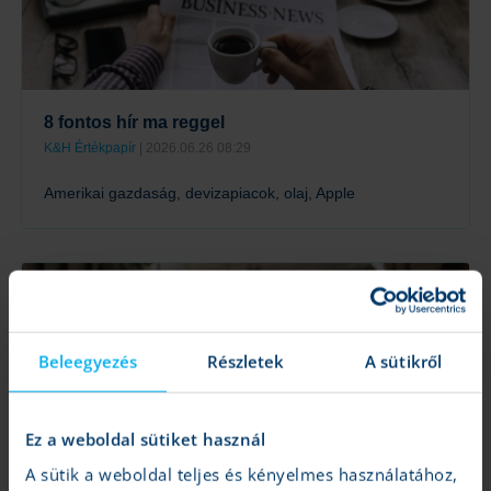
8 fontos hír ma reggel
K&H Értékpapír
| 2026.06.26 08:29
Amerikai gazdaság, devizapiacok, olaj, Apple
Tovább
Beleegyezés
Részletek
A sütikről
Ez a weboldal sütiket használ
A sütik a weboldal teljes és kényelmes használatához,