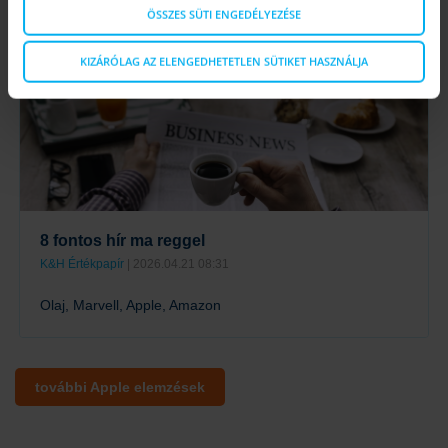
ÖSSZES SÜTI ENGEDÉLYEZÉSE
Tovább
KIZÁRÓLAG AZ ELENGEDHETETLEN SÜTIKET HASZNÁLJA
8 fontos hír ma reggel
K&H Értékpapír
| 2026.04.21 08:31
Olaj, Marvell, Apple, Amazon
Tovább
további Apple elemzések