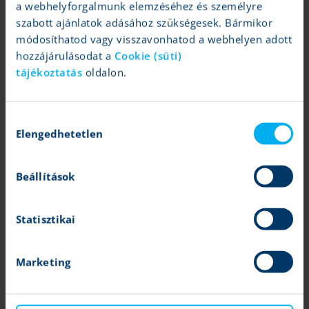
12 fontos hír ma reggel
a webhelyforgalmunk elemzéséhez és személyre
K&H Értékpapír
| 2026.06.09 08:36
szabott ajánlatok adásához szükségesek. Bármikor
módosíthatod vagy visszavonhatod a webhelyen adott
Nemesfémek, olaj, Marvell, Apple
hozzájárulásodat a
Cookie (süti)
tájékoztatás
oldalon.
Tovább
Hozzájárulás
Elengedhetetlen
kiválasztása
Beállítások
Statisztikai
12 fontos hír ma reggel
K&H Értékpapír
| 2026.05.04 08:32
Marketing
Olaj, eBay, Apple, Berkshire Hathaway