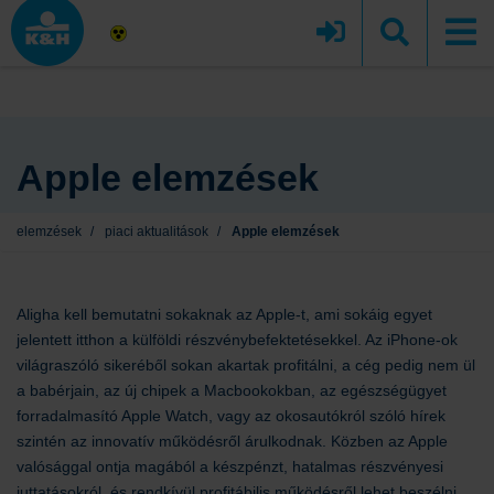
Apple elemzések
elemzések
/
piaci aktualitások
/
Apple elemzések
Aligha kell bemutatni sokaknak az Apple-t, ami sokáig egyet
jelentett itthon a külföldi részvénybefektetésekkel. Az iPhone-ok
világraszóló sikeréből sokan akartak profitálni, a cég pedig nem ül
a babérjain, az új chipek a Macbookokban, az egészségügyet
forradalmasító Apple Watch, vagy az okosautókról szóló hírek
szintén az innovatív működésről árulkodnak. Közben az Apple
valósággal ontja magából a készpénzt, hatalmas részvényesi
juttatásokról, és rendkívül profitábilis működésről lehet beszélni,