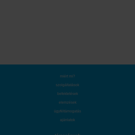
miért mi?
szolgáltatások
befektetések
elemzések
ügyféltámogatás
ajánlatok