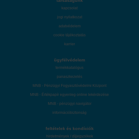
társaságunk
kapcsolat
jogi nyilatkozat
adatvédelem
cookie tájékoztatás
karrier
ügyfélvédelem
termékkatalógus
panaszkezelés
MNB - Pénzügyi Fogyasztóvédelmi Központ
MNB - Értékpapír egyenleg online lekérdezése
MNB - pénzügyi navigátor
információbiztonság
feltételek és kondíciók
hirdetmények / díjjegyzékek