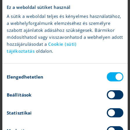
Ez a weboldal sütiket használ
A sütik a weboldal teljes és kényelmes használatához,
a webhelyforgalmunk elemzéséhez és személyre
szabott ajánlatok adásához szükségesek. Bármikor
módosíthatod vagy visszavonhatod a webhelyen adott
hozzájárulásodat a
Cookie (süti)
tájékoztatás
oldalon.
Hozzájárulás
Elengedhetetlen
kiválasztása
Magasabb prémiummal bír a szektor
Beállítások
Érdemes megvizsgálni a vállalatok értékeltségét is a fentiek
tükrében.
Az alábbi ábrán tisztán látszik, hogy a szektor jelentős
prémiummal forog az 500 legnagyobb amerikai vállalatot követő
Statisztikai
S&P 500 indexhez képest. Ez nem meglepő, figyelembe véve,
hogy a technológiai szektoron belül magasabb értékeltségi
mutatók jellemzőek, továbbá a magasabb növekedési kilátások is