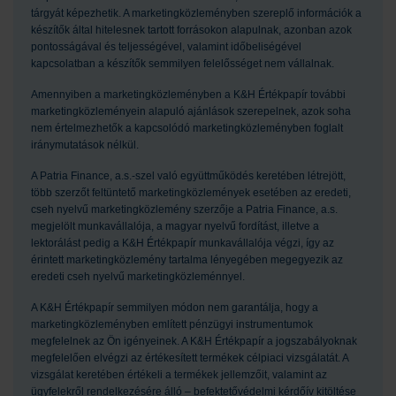
tárgyát képezhetik. A marketingközleményben szereplő információk a
készítők által hitelesnek tartott forrásokon alapulnak, azonban azok
pontosságával és teljességével, valamint időbeliségével
kapcsolatban a készítők semmilyen felelősséget nem vállalnak.
Amennyiben a marketingközleményben a K&H Értékpapír további
marketingközleményein alapuló ajánlások szerepelnek, azok soha
nem értelmezhetők a kapcsolódó marketingközleményben foglalt
iránymutatások nélkül.
A Patria Finance, a.s.-szel való együttműködés keretében létrejött,
több szerzőt feltüntető marketingközlemények esetében az eredeti,
cseh nyelvű marketingközlemény szerzője a Patria Finance, a.s.
megjelölt munkavállalója, a magyar nyelvű fordítást, illetve a
lektorálást pedig a K&H Értékpapír munkavállalója végzi, így az
érintett marketingközlemény tartalma lényegében megegyezik az
eredeti cseh nyelvű marketingközleménnyel.
A K&H Értékpapír semmilyen módon nem garantálja, hogy a
marketingközleményben említett pénzügyi instrumentumok
megfelelnek az Ön igényeinek. A K&H Értékpapír a jogszabályoknak
megfelelően elvégzi az értékesített termékek célpiaci vizsgálatát. A
vizsgálat keretében értékeli a termékek jellemzőit, valamint az
ügyfelekről rendelkezésére álló – befektetővédelmi kérdőív kitöltése