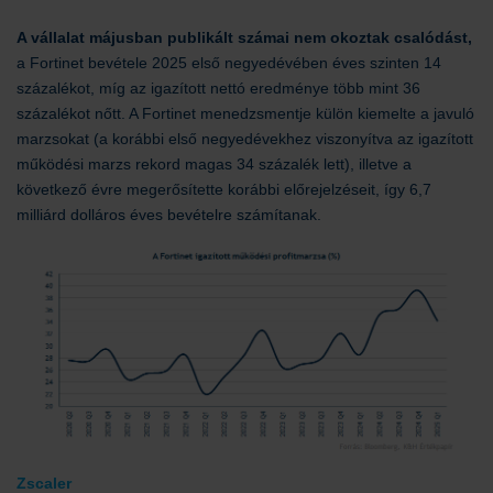
A vállalat májusban publikált számai nem okoztak csalódást,
a Fortinet bevétele 2025 első negyedévében éves szinten 14
százalékot, míg az igazított nettó eredménye több mint 36
százalékot nőtt. A Fortinet menedzsmentje külön kiemelte a javuló
marzsokat (a korábbi első negyedévekhez viszonyítva az igazított
működési marzs rekord magas 34 százalék lett), illetve a
következő évre megerősítette korábbi előrejelzéseit, így 6,7
milliárd dolláros éves bevételre számítanak.
Zscaler