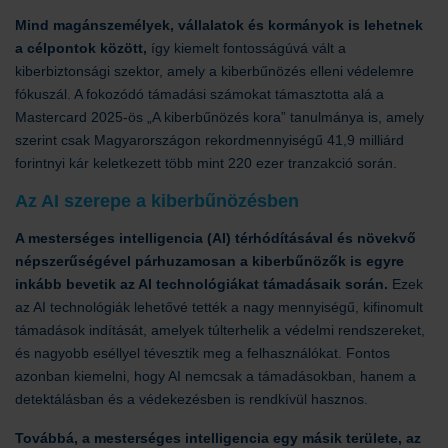
Mind magánszemélyek, vállalatok és kormányok is lehetnek
a célpontok között,
így kiemelt fontosságúvá vált a
kiberbiztonsági szektor, amely a kiberbűnözés elleni védelemre
fókuszál. A fokozódó támadási számokat támasztotta alá a
Mastercard 2025-ös „A kiberbűnözés kora” tanulmánya is, amely
szerint csak Magyarországon rekordmennyiségű 41,9 milliárd
forintnyi kár keletkezett több mint 220 ezer tranzakció során.
Az AI szerepe a kiberbűnözésben
A mesterséges intelligencia (AI) térhódításával és növekvő
népszerűségével párhuzamosan a kiberbűnözők is egyre
inkább bevetik az AI technológiákat támadásaik során.
Ezek
az AI technológiák lehetővé tették a nagy mennyiségű, kifinomult
támadások indítását, amelyek túlterhelik a védelmi rendszereket,
és nagyobb eséllyel tévesztik meg a felhasználókat. Fontos
azonban kiemelni, hogy AI nemcsak a támadásokban, hanem a
detektálásban és a védekezésben is rendkívül hasznos.
Továbbá, a mesterséges intelligencia egy másik területe, az