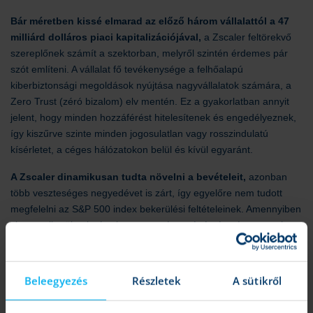
Bár méretben kissé elmarad az előző három vállalattól a 47
milliárd dolláros piaci kapitalizációjával,
a Zscaler feltörekvő
szereplőnek számít a szektorban, melyről szintén érdemes pár
szót említeni. A vállalat fő tevékenysége a felhőalapú
kiberbiztonsági megoldások nyújtása nagyvállalatok számára, a
Zero Trust (zéró bizalom) elv mentén. Ez a gyakorlatban annyit
jelent, hogy minden hozzáférést hitelesítenek és engedélyeznek,
így kiszűrve szinte minden jogosulatlan vagy rosszindulatú
kísérletet, a céges hálózatokon belül és kívül egyaránt.
A Zscaler dinamikusan tudta növelni a bevételeit,
azonban
több veszteséges negyedévet is zárt, így egyelőre nem tudott
megfelelni az S&P 500 index bekerülési feltételeinek. Amennyiben
viszont sikerülne javítania a nyereségességén és négy egymást
követő pozitív negyedévet zárnia, egyből a második legjobban
teljesítő részvény lenne az indexen belül, ugyanis csak ebben az
évben közel 70 százalékot emelkedett a Zscaler árfolyama.
Beleegyezés
Részletek
A sütikről
A Zscaler napi grafikonja (2025. 06. 24. nyitás előtt)