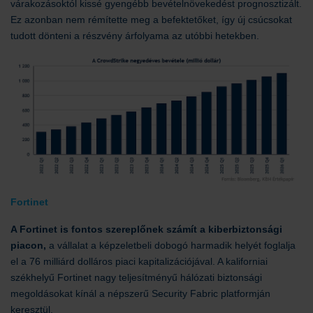
várakozásoktól kissé gyengébb bevételnövekedést prognosztizált.
Ez azonban nem rémítette meg a befektetőket, így új csúcsokat
tudott dönteni a részvény árfolyama az utóbbi hetekben.
Fortinet
A Fortinet is fontos szereplőnek számít a kiberbiztonsági
piacon,
a vállalat a képzeletbeli dobogó harmadik helyét foglalja
el a 76 milliárd dolláros piaci kapitalizációjával. A kaliforniai
székhelyű Fortinet nagy teljesítményű hálózati biztonsági
megoldásokat kínál a népszerű Security Fabric platformján
keresztül.