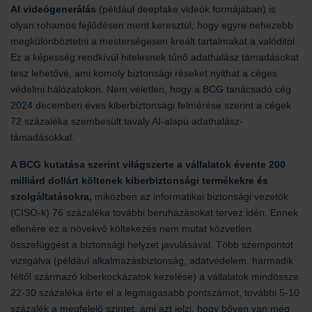
AI videógenerálás
(például deepfake videók formájában) is
olyan rohamos fejlődésen ment keresztül, hogy egyre nehezebb
megkülönböztetni a mesterségesen kreált tartalmakat a valóditól.
Ez a képesség rendkívül hitelesnek tűnő adathalász támadásokat
tesz lehetővé, ami komoly biztonsági réseket nyithat a céges
védelmi hálózatokon. Nem véletlen, hogy a BCG tanácsadó cég
2024 decemberi éves kiberbiztonsági felmérése szerint a cégek
72 százaléka szembesült tavaly AI-alapú adathalász-
támadásokkal.
A BCG kutatása szerint világszerte a vállalatok
évente 200
milliárd dollárt költenek kiberbiztonsági termékekre és
szolgáltatásokra,
miközben az informatikai biztonsági vezetők
(CISO-k) 76 százaléka további beruházásokat tervez idén. Ennek
ellenére ez a növekvő költekezés nem mutat közvetlen
összefüggést a biztonsági helyzet javulásával. Több szempontot
vizsgálva (például alkalmazásbiztonság, adatvédelem, harmadik
féltől származó kiberkockázatok kezelése) a vállalatok mindössze
22-30 százaléka érte el a legmagasabb pontszámot, további 5-10
százalék a megfelelő szintet, ami azt jelzi, hogy bőven van még