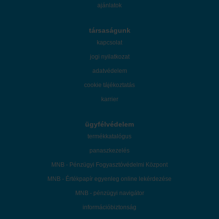
ajánlatok
társaságunk
kapcsolat
jogi nyilatkozat
adatvédelem
cookie tájékoztatás
karrier
ügyfélvédelem
termékkatalógus
panaszkezelés
MNB - Pénzügyi Fogyasztóvédelmi Központ
MNB - Értékpapír egyenleg online lekérdezése
MNB - pénzügyi navigátor
információbiztonság