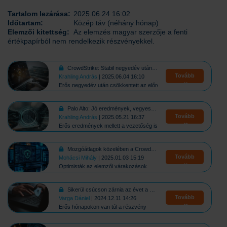
Tartalom lezárása:
2025.06.24 16:02
Időtartam:
Közép táv (néhány hónap)
Elemzői kitettség:
Az elemzés magyar szerzője a fenti
értékpapírból nem rendelkezik részvényekkel.
CrowdStrike: Stabil negyedév után visszafogott kilátások
Tovább
Krahling András
| 2025.06.04 16:10
Erős negyedév után csökkentett az előrejelzésein a vezetőség
Palo Alto: Jó eredmények, vegyes fogadtatás
Tovább
Krahling András
| 2025.05.21 16:37
Erős eredmények mellett a vezetőség is emelt a várakozásain
Mozgóátlagok közelében a CrowdStrike
Tovább
Mohácsi Mihály
| 2025.01.03 15:19
Optimisták az elemzői várakozások
Sikerül csúcson zárnia az évet a Palo Altonak?
Tovább
Varga Dániel
| 2024.12.11 14:26
Erős hónapokon van túl a részvény