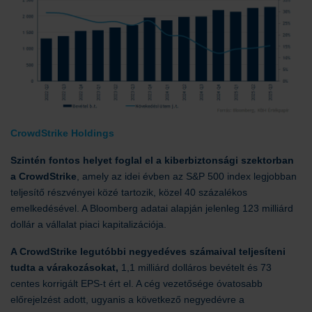
CrowdStrike Holdings
Szintén fontos helyet foglal el a kiberbiztonsági szektorban
a CrowdStrike
, amely az idei évben az S&P 500 index legjobban
teljesítő részvényei közé tartozik, közel 40 százalékos
emelkedésével. A Bloomberg adatai alapján jelenleg 123 milliárd
dollár a vállalat piaci kapitalizációja.
A CrowdStrike legutóbbi negyedéves számaival teljesíteni
tudta a várakozásokat,
1,1 milliárd dolláros bevételt és 73
centes korrigált EPS-t ért el. A cég vezetősége óvatosabb
előrejelzést adott, ugyanis a következő negyedévre a