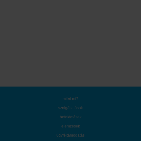
miért mi?
szolgáltatások
befektetések
elemzések
ügyféltámogatás