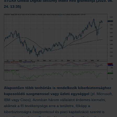
STOXX Global Digital Security index heti grafikonja
(2025. 06.
24. 13:35)
Alapvetően több techóriás is rendelkezik kiberbiztonsághoz
kapcsolódó szegmenssel vagy üzleti egységgel
(pl. Microsoft,
IBM vagy Cisco). Azonban három vállalatot érdemes kiemelni,
akiknek a fő tevékenysége erre a területre, főképp a
kiberbiztonságra összpontosul és piaci kapitalizáció szerint is