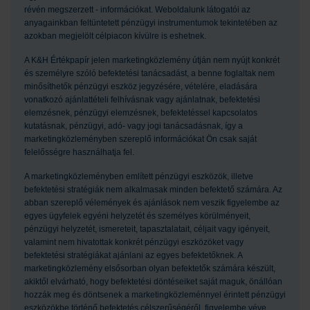
révén megszerzett - információkat. Weboldalunk látogatói az
anyagainkban feltüntetett pénzügyi instrumentumok tekintetében az
azokban megjelölt célpiacon kívülre is eshetnek.
A K&H Értékpapír jelen marketingközlemény útján nem nyújt konkrét
és személyre szóló befektetési tanácsadást, a benne foglaltak nem
minősíthetők pénzügyi eszköz jegyzésére, vételére, eladására
vonatkozó ajánlattételi felhívásnak vagy ajánlatnak, befektetési
elemzésnek, pénzügyi elemzésnek, befektetéssel kapcsolatos
kutatásnak, pénzügyi, adó- vagy jogi tanácsadásnak, így a
marketingközleményben szereplő információkat Ön csak saját
felelősségre használhatja fel.
A marketingközleményben említett pénzügyi eszközök, illetve
befektetési stratégiák nem alkalmasak minden befektető számára. Az
abban szereplő vélemények és ajánlások nem veszik figyelembe az
egyes ügyfelek egyéni helyzetét és személyes körülményeit,
pénzügyi helyzetét, ismereteit, tapasztalatait, céljait vagy igényeit,
valamint nem hivatottak konkrét pénzügyi eszközöket vagy
befektetési stratégiákat ajánlani az egyes befektetőknek. A
marketingközlemény elsősorban olyan befektetők számára készült,
akiktől elvárható, hogy befektetési döntéseiket saját maguk, önállóan
hozzák meg és döntsenek a marketingközleménnyel érintett pénzügyi
eszközökbe történő befektetés célszerűségéről, figyelembe véve