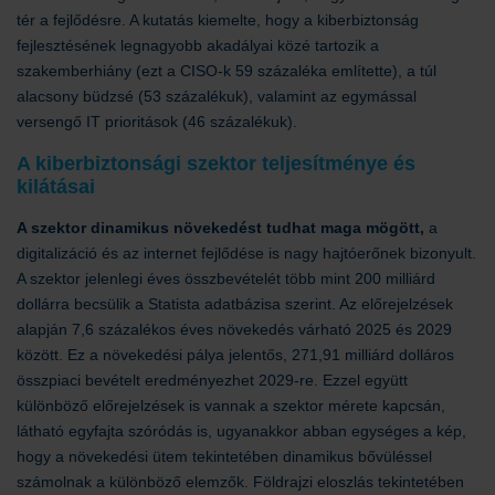
tér a fejlődésre. A kutatás kiemelte, hogy a kiberbiztonság
fejlesztésének legnagyobb akadályai közé tartozik a
szakemberhiány (ezt a CISO-k 59 százaléka említette), a túl
alacsony büdzsé (53 százalékuk), valamint az egymással
versengő IT prioritások (46 százalékuk).
A kiberbiztonsági szektor teljesítménye és
kilátásai
A szektor dinamikus növekedést tudhat maga mögött,
a
digitalizáció és az internet fejlődése is nagy hajtóerőnek bizonyult.
A szektor jelenlegi éves összbevételét több mint 200 milliárd
dollárra becsülik a Statista adatbázisa szerint. Az előrejelzések
alapján 7,6 százalékos éves növekedés várható 2025 és 2029
között. Ez a növekedési pálya jelentős, 271,91 milliárd dolláros
összpiaci bevételt eredményezhet 2029-re. Ezzel együtt
különböző előrejelzések is vannak a szektor mérete kapcsán,
látható egyfajta szóródás is, ugyanakkor abban egységes a kép,
hogy a növekedési ütem tekintetében dinamikus bővüléssel
számolnak a különböző elemzők. Földrajzi eloszlás tekintetében