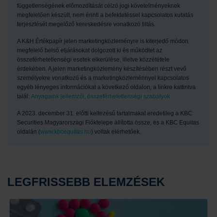
függetlenségének előmozdítását célzó jogi követelményeknek
megfelelően készült, nem érinti a befektetéssel kapcsolatos kutatás
terjesztését megelőző kereskedésre vonatkozó tiltás.
A K&H Értékpapír jelen marketingközleményre is kiterjedő módon
megfelelő belső eljárásokat dolgozott ki és működtet az
összeférhetetlenségi esetek elkerülése, illetve közzététele
érdekében. A jelen marketingközlemény készítésében részt vevő
személyekre vonatkozó és a marketingközleménnyel kapcsolatos
egyéb lényeges információkat a következő oldalon, a linkre kattintva
talál:
Anyagaink jellemzői, összeférhetetlenségi szabályok
A 2023. december 31. előtti keltezésű tartalmakat eredetileg a KBC
Securities Magyarországi Fióktelepe állította össze, és a KBC Equitas
oldalán (
www.kbcequitas.hu
) voltak elérhetőek.
LEGFRISSEBB ELEMZÉSEK