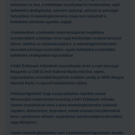
különösen az árat, a lehetséges veszélyeket és kockázatokat, saját
befektetési stratégiájukat, valamint saját jogi, adózási és pénzügyi
helyzetüket. A marketingközlemény maga nem képezheti a
befektetési döntések egyetlen alapját.
A befektetőnek a befektetés alkalmasságának megítélése
szempontjából szükséges lehet saját felelősségre szakmai tanácsot
kérnie, ideértve az adótanácsadást is, a marketingközleményben
nevesített pénzügyi eszközökkel, egyéb befektetési eszközökkel,
befektetési stratégiákkal kapcsolatban.
A K&H Értékpapír működését anyavállalata révén a cseh pénzügyi
felügyelet, a CNB (Czech National Bank) ellenőrzi, egyes,
jogszabályban nevesített tárgykörök esetében pedig az MNB (Magyar
Nemzeti Bank) is jogosult hatáskörében eljárni.
Felhívjuk figyelmét, hogy a jogszabályban rögzített szabad
felhasználás eseteit kivéve kizárólag a K&H Értékpapír előzetes
írásbeli engedélyével lehet a jelen marketingközlemény tartalmát
rögzíteni, többszörözni, terjeszteni, mások számára hozzáférhetővé
tenni, nyilvánosan előadni, sugárzással nyilvánossághoz közvetíteni
vagy átdolgozni.
A jelen marketingközlemény nem a befektetéssel kapcsolatos kutatás