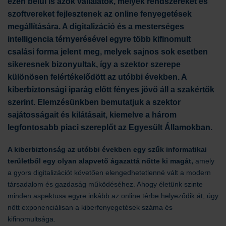
ezen belül is azok vállalatok, melyek rendszereket és
szoftvereket fejlesztenek az online fenyegetések
megállítására. A digitalizáció és a mesterséges
intelligencia térnyerésével egyre több kifinomult
csalási forma jelent meg, melyek sajnos sok esetben
sikeresnek bizonyultak, így a szektor szerepe
különösen felértékelődött az utóbbi években. A
kiberbiztonsági iparág előtt fényes jövő áll a szakértők
szerint. Elemzésünkben bemutatjuk a szektor
sajátosságait és kilátásait, kiemelve a három
legfontosabb piaci szereplőt az Egyesült Államokban.
A kiberbiztonság az utóbbi években egy szűk informatikai
területből egy olyan alapvető ágazattá nőtte ki magát,
amely
a gyors digitalizációt követően elengedhetetlenné vált a modern
társadalom és gazdaság működéséhez. Ahogy életünk szinte
minden aspektusa egyre inkább az online térbe helyeződik át, úgy
nőtt exponenciálisan a kiberfenyegetések száma és
kifinomultsága.