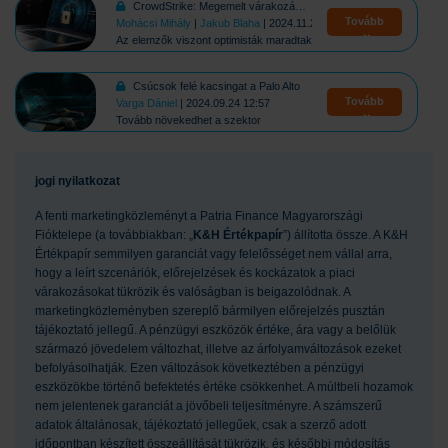
CrowdStrike: Megemelt várakozások ellenére esett a részvény
Tovább
Mohácsi Mihály
|
Jakub Blaha
| 2024.11.27 14:56
Az elemzők viszont optimisták maradtak
Csúcsok felé kacsingat a Palo Alto
Tovább
Varga Dániel
| 2024.09.24 12:57
Tovább növekedhet a szektor
jogi nyilatkozat
A fenti marketingközleményt a Patria Finance Magyarországi
Fióktelepe (a továbbiakban: „
K&H Értékpapír
”) állította össze. A K&H
Értékpapír semmilyen garanciát vagy felelősséget nem vállal arra,
hogy a leírt szcenáriók, előrejelzések és kockázatok a piaci
várakozásokat tükrözik és valóságban is beigazolódnak. A
marketingközleményben szereplő bármilyen előrejelzés pusztán
tájékoztató jellegű. A pénzügyi eszközök értéke, ára vagy a belőlük
származó jövedelem változhat, illetve az árfolyamváltozások ezeket
befolyásolhatják. Ezen változások következtében a pénzügyi
eszközökbe történő befektetés értéke csökkenhet. A múltbeli hozamok
nem jelentenek garanciát a jövőbeli teljesítményre. A számszerű
adatok általánosak, tájékoztató jellegűek, csak a szerző adott
időpontban készített összeállítását tükrözik, és későbbi módosítás