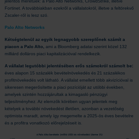
jelentős méretűek: a Palo Alto Networks, CrowdStrike, illetve
Fortinet. A továbbiakban ezekről a vállalatokról, illetve a feltörekvő
Zscaler-ről is lesz szó.
Palo Alto Networks
Kétségtelenül az egyik legnagyobb szereplőnek számít a
piacon a Palo Alto,
ami a Bloomberg adatai szerint közel 132
milliárd dolláros piaci kapitalizációval rendelkezik.
A vállalat legutóbbi jelentésében erős számokról számolt be:
éves alapon 15 százalék bevételnövekedés és 21 százalékos
profitnövekedés volt látható. A vállalat emellett több akvizícióval is
sikeresen megerősítette a piaci pozícióját az utóbbi években,
amelyek szintén hozzájárultak a kimagasló pénzügyi
teljesítményhez. Az elemzők körében ugyan jelentek meg
kételyek a további növekedést illetően, azonban a vezetőség
optimista maradt, amely így megemelte a 2025-ös éves bevételre
és a profitra vonatkozó előrejelzéseit is.