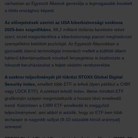
várhatóan az Egyesült Államok generálja a legmagasabb bevételt
a többi országhoz képest.
Az előrejelzések szerint az USA kiberbiztonsági szektora
2025-ben szignifikáns
, 88,2 milliárd dolláros bevételre tehet
szert, ezzel megszilárdítva a kiberbiztonsági piacon meghatározó
szereplőként betöltött pozícióját. Az Egyesült Államokban a
gyorsabb ütemű technológiai innováció mellett a külföldi állami
hátterű kibertámadások növekvő fenyegetése is ösztönözte a
fokozott beruházásokat a fejlett védelmi rendszerekbe.
A szektor teljesítményét jól tükrözi STOXX Global Digital
Security index
,
emellett több ETF is lefedi (ilyen például a CIBR
vagy LOCK ETF). A szektort lefedő index, illetve mindkét ETF
grafikonján szépen megmutatkozik a hosszú távú emelkedő
trend. Különösen a CIBR ETF emelkedik ki meggyőző
teljesítményével, ami abból is adódik, hogy az ETF-ben több
techpapír is nagyobb súllyal (8-10 százalék körüli aránnyal)
szerepel.