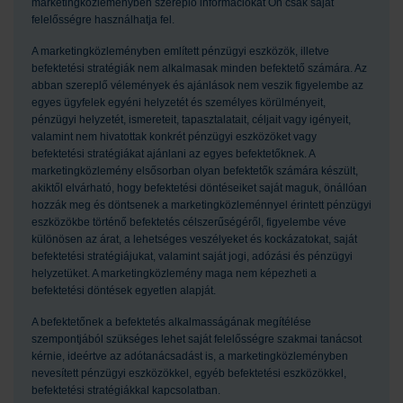
marketingközleményben szereplő információkat Ön csak saját
felelősségre használhatja fel.
A marketingközleményben említett pénzügyi eszközök, illetve
befektetési stratégiák nem alkalmasak minden befektető számára. Az
abban szereplő vélemények és ajánlások nem veszik figyelembe az
egyes ügyfelek egyéni helyzetét és személyes körülményeit,
pénzügyi helyzetét, ismereteit, tapasztalatait, céljait vagy igényeit,
valamint nem hivatottak konkrét pénzügyi eszközöket vagy
befektetési stratégiákat ajánlani az egyes befektetőknek. A
marketingközlemény elsősorban olyan befektetők számára készült,
akiktől elvárható, hogy befektetési döntéseiket saját maguk, önállóan
hozzák meg és döntsenek a marketingközleménnyel érintett pénzügyi
eszközökbe történő befektetés célszerűségéről, figyelembe véve
különösen az árat, a lehetséges veszélyeket és kockázatokat, saját
befektetési stratégiájukat, valamint saját jogi, adózási és pénzügyi
helyzetüket. A marketingközlemény maga nem képezheti a
befektetési döntések egyetlen alapját.
A befektetőnek a befektetés alkalmasságának megítélése
szempontjából szükséges lehet saját felelősségre szakmai tanácsot
kérnie, ideértve az adótanácsadást is, a marketingközleményben
nevesített pénzügyi eszközökkel, egyéb befektetési eszközökkel,
befektetési stratégiákkal kapcsolatban.