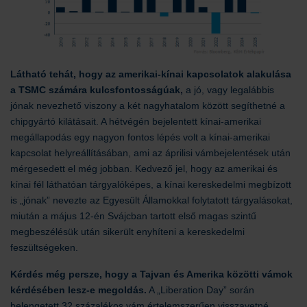
Látható tehát, hogy az amerikai-kínai kapcsolatok alakulása
a TSMC számára kulcsfontosságúak,
a jó, vagy legalábbis
jónak nevezhető viszony a két nagyhatalom között segíthetné a
chipgyártó kilátásait. A hétvégén bejelentett kínai-amerikai
megállapodás egy nagyon fontos lépés volt a kínai-amerikai
kapcsolat helyreállításában, ami az áprilisi vámbejelentések után
mérgesedett el még jobban. Kedvező jel, hogy az amerikai és
kínai fél láthatóan tárgyalóképes, a kínai kereskedelmi megbízott
is „jónak” nevezte az Egyesült Államokkal folytatott tárgyalásokat,
miután a május 12-én Svájcban tartott első magas szintű
megbeszélésük után sikerült enyhíteni a kereskedelmi
feszültségeken.
Kérdés még persze, hogy a Tajvan és Amerika közötti vámok
kérdésében lesz-e megoldás.
A „Liberation Day” során
belengetett 32 százalékos vám értelemszerűen visszavetné