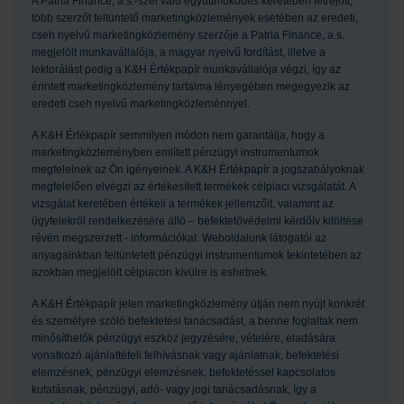
A Patria Finance, a.s.-szel való együttműködés keretében létrejött,
több szerzőt feltüntető marketingközlemények esetében az eredeti,
cseh nyelvű marketingközlemény szerzője a Patria Finance, a.s.
megjelölt munkavállalója, a magyar nyelvű fordítást, illetve a
lektorálást pedig a K&H Értékpapír munkavállalója végzi, így az
érintett marketingközlemény tartalma lényegében megegyezik az
eredeti cseh nyelvű marketingközleménnyel.
A K&H Értékpapír semmilyen módon nem garantálja, hogy a
marketingközleményben említett pénzügyi instrumentumok
megfelelnek az Ön igényeinek. A K&H Értékpapír a jogszabályoknak
megfelelően elvégzi az értékesített termékek célpiaci vizsgálatát. A
vizsgálat keretében értékeli a termékek jellemzőit, valamint az
ügyfelekről rendelkezésére álló – befektetővédelmi kérdőív kitöltése
révén megszerzett - információkat. Weboldalunk látogatói az
anyagainkban feltüntetett pénzügyi instrumentumok tekintetében az
azokban megjelölt célpiacon kívülre is eshetnek.
A K&H Értékpapír jelen marketingközlemény útján nem nyújt konkrét
és személyre szóló befektetési tanácsadást, a benne foglaltak nem
minősíthetők pénzügyi eszköz jegyzésére, vételére, eladására
vonatkozó ajánlattételi felhívásnak vagy ajánlatnak, befektetési
elemzésnek, pénzügyi elemzésnek, befektetéssel kapcsolatos
kutatásnak, pénzügyi, adó- vagy jogi tanácsadásnak, így a