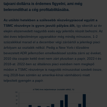
tajvani dollárra is érdemes figyelni, ami még
belerondíthat a cég profitabilitásába.
Az utóbbi hetekben a szélesebb részvénypiaccal együtt a
TSMC részvénye is gyors javuló pályára állt,
így sikerült az év
elején elszenvedett nagyobb esés egy jelentős részét behozni. Az
idei éves teljesítménye ugyanakkor még mindig mínuszos, 1-2
százalékkal marad el a december végi záróártól a jelenlegi piaci
árfolyam az osztalék nélkül. Pedig a New York-i tőzsdére
bevezetett ADR jellemzően emelkedéssel szokta zárni az éveket,
2010 óta csupán kettő évet nem zárt pluszban a papír, 2022-t és
2018-at. 2022-ben az általános piaci esésben nem meglepő
módon a TSMC részvénye is nagyobb mínuszokat szedett össze,
míg 2018-ban szintén az amerikai-kínai vámháború miatt
teljesített gyengén a papír.