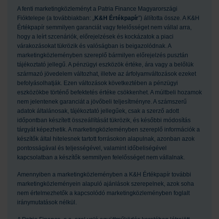
A fenti marketingközleményt a Patria Finance Magyarországi
Fióktelepe (a továbbiakban: „
K&H Értékpapír
”) állította össze. A K&H
Értékpapír semmilyen garanciát vagy felelősséget nem vállal arra,
hogy a leírt szcenáriók, előrejelzések és kockázatok a piaci
várakozásokat tükrözik és valóságban is beigazolódnak. A
marketingközleményben szereplő bármilyen előrejelzés pusztán
tájékoztató jellegű. A pénzügyi eszközök értéke, ára vagy a belőlük
származó jövedelem változhat, illetve az árfolyamváltozások ezeket
befolyásolhatják. Ezen változások következtében a pénzügyi
eszközökbe történő befektetés értéke csökkenhet. A múltbeli hozamok
nem jelentenek garanciát a jövőbeli teljesítményre. A számszerű
adatok általánosak, tájékoztató jellegűek, csak a szerző adott
időpontban készített összeállítását tükrözik, és későbbi módosítás
tárgyát képezhetik. A marketingközleményben szereplő információk a
készítők által hitelesnek tartott forrásokon alapulnak, azonban azok
pontosságával és teljességével, valamint időbeliségével
kapcsolatban a készítők semmilyen felelősséget nem vállalnak.
Amennyiben a marketingközleményben a K&H Értékpapír további
marketingközleményein alapuló ajánlások szerepelnek, azok soha
nem értelmezhetők a kapcsolódó marketingközleményben foglalt
iránymutatások nélkül.