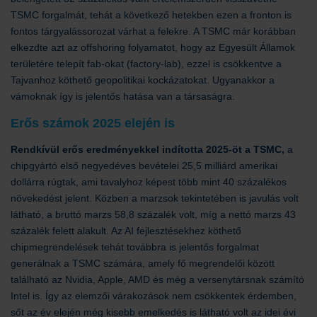
TSMC forgalmát, tehát a következő hetekben ezen a fronton is
fontos tárgyalássorozat várhat a felekre. A TSMC már korábban
elkezdte azt az offshoring folyamatot, hogy az Egyesült Államok
területére telepít fab-okat (factory-lab), ezzel is csökkentve a
Tajvanhoz köthető geopolitikai kockázatokat. Ugyanakkor a
vámoknak így is jelentős hatása van a társaságra.
Erős számok 2025 elején is
Rendkívül erős eredményekkel indította 2025-öt a TSMC,
a
chipgyártó első negyedéves bevételei 25,5 milliárd amerikai
dollárra rúgtak, ami tavalyhoz képest több mint 40 százalékos
növekedést jelent. Közben a marzsok tekintetében is javulás volt
látható, a bruttó marzs 58,8 százalék volt, míg a nettó marzs 43
százalék felett alakult. Az AI fejlesztésekhez köthető
chipmegrendelések tehát továbbra is jelentős forgalmat
generálnak a TSMC számára, amely fő megrendelői között
található az Nvidia, Apple, AMD és még a versenytársnak számító
Intel is. Így az elemzői várakozások nem csökkentek érdemben,
sőt az év elején még kisebb emelkedés is látható volt az idei évi