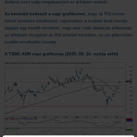
dolláros szint tudja megakasztani az árfolyam esését.
Az kevésbé kedvező a napi grafikonon,
hogy az RSI immár
túlvett szintekre emelkedett. Ugyanakkor a korábbi évek trendje
alapján egy kisebb korrekció, vagy akár csak oldalazás jellemezte
az árfolyam mozgását az RSI jelzését követően, és azt jellemzően
további emelkedés követte.
A TSMC ADR napi grafikonja (2025. 05. 16. nyitás előtt)