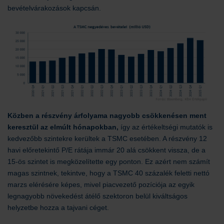
bevételvárakozások kapcsán.
Közben a részvény árfolyama nagyobb csökkenésen ment
keresztül az elmúlt hónapokban,
így az értékeltségi mutatók is
kedvezőbb szintekre kerültek a TSMC esetében. A részvény 12
havi előretekintő P/E rátája immár 20 alá csökkent vissza, de a
15-ös szintet is megközelítette egy ponton. Ez azért nem számít
magas szintnek, tekintve, hogy a TSMC 40 százalék feletti nettó
marzs elérésére képes, mivel piacvezető pozíciója az egyik
legnagyobb növekedést átélő szektoron belül kiváltságos
helyzetbe hozza a tajvani céget.