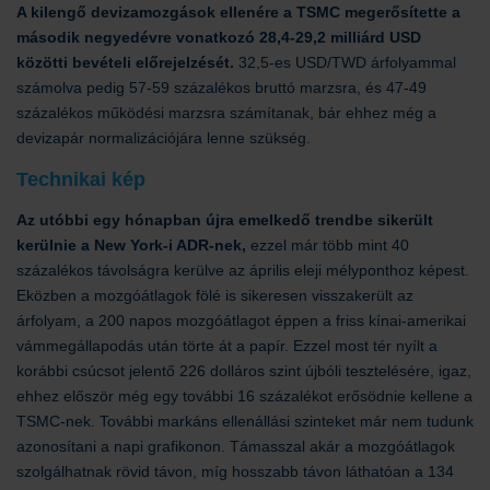
A kilengő devizamozgások ellenére a TSMC megerősítette a
második negyedévre vonatkozó 28,4-29,2 milliárd USD
közötti bevételi előrejelzését.
32,5-es USD/TWD árfolyammal
számolva pedig 57-59 százalékos bruttó marzsra, és 47-49
százalékos működési marzsra számítanak, bár ehhez még a
devizapár normalizációjára lenne szükség.
Technikai kép
Az utóbbi egy hónapban újra emelkedő trendbe sikerült
kerülnie a New York-i ADR-nek,
ezzel már több mint 40
százalékos távolságra kerülve az április eleji mélyponthoz képest.
Eközben a mozgóátlagok fölé is sikeresen visszakerült az
árfolyam, a 200 napos mozgóátlagot éppen a friss kínai-amerikai
vámmegállapodás után törte át a papír. Ezzel most tér nyílt a
korábbi csúcsot jelentő 226 dolláros szint újbóli tesztelésére, igaz,
ehhez először még egy további 16 százalékot erősödnie kellene a
TSMC-nek. További markáns ellenállási szinteket már nem tudunk
azonosítani a napi grafikonon. Támasszal akár a mozgóátlagok
szolgálhatnak rövid távon, míg hosszabb távon láthatóan a 134