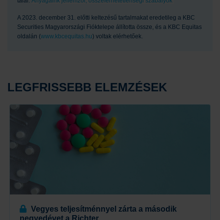
talál:
Anyagaink jellemzői, összeférhetetlenségi szabályok
A 2023. december 31. előtti keltezésű tartalmakat eredetileg a KBC
Securities Magyarországi Fióktelepe állította össze, és a KBC Equitas
oldalán (
www.kbcequitas.hu
) voltak elérhetőek.
LEGFRISSEBB ELEMZÉSEK
Vegyes teljesítménnyel zárta a második
negyedévet a Richter