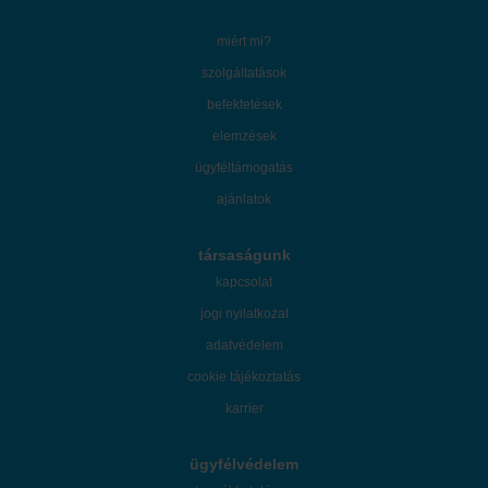
miért mi?
szolgáltatások
befektetések
elemzések
ügyféltámogatás
ajánlatok
társaságunk
kapcsolat
jogi nyilatkozat
adatvédelem
cookie tájékoztatás
karrier
ügyfélvédelem