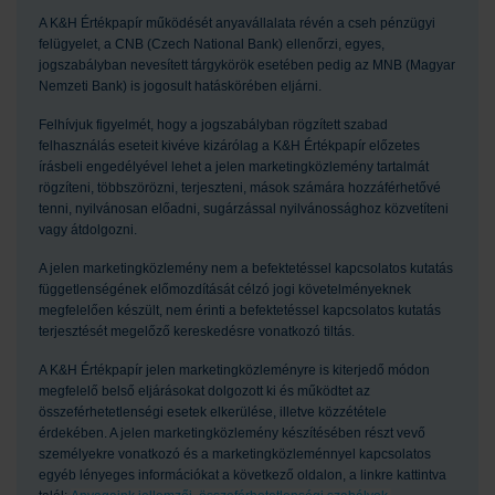
A K&H Értékpapír működését anyavállalata révén a cseh pénzügyi
felügyelet, a CNB (Czech National Bank) ellenőrzi, egyes,
jogszabályban nevesített tárgykörök esetében pedig az MNB (Magyar
Nemzeti Bank) is jogosult hatáskörében eljárni.
Felhívjuk figyelmét, hogy a jogszabályban rögzített szabad
felhasználás eseteit kivéve kizárólag a K&H Értékpapír előzetes
írásbeli engedélyével lehet a jelen marketingközlemény tartalmát
rögzíteni, többszörözni, terjeszteni, mások számára hozzáférhetővé
tenni, nyilvánosan előadni, sugárzással nyilvánossághoz közvetíteni
vagy átdolgozni.
A jelen marketingközlemény nem a befektetéssel kapcsolatos kutatás
függetlenségének előmozdítását célzó jogi követelményeknek
megfelelően készült, nem érinti a befektetéssel kapcsolatos kutatás
terjesztését megelőző kereskedésre vonatkozó tiltás.
A K&H Értékpapír jelen marketingközleményre is kiterjedő módon
megfelelő belső eljárásokat dolgozott ki és működtet az
összeférhetetlenségi esetek elkerülése, illetve közzététele
érdekében. A jelen marketingközlemény készítésében részt vevő
személyekre vonatkozó és a marketingközleménnyel kapcsolatos
egyéb lényeges információkat a következő oldalon, a linkre kattintva