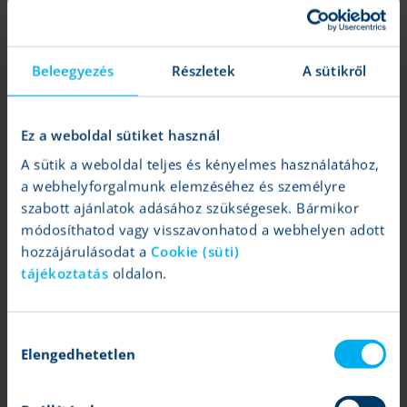
A heti grafikonon látszik csak igazán, hogy mennyire fontos
volt a 134 dolláros szint visszatesztelése,
ami így akár ez
Beleegyezés
Részletek
A sütikről
elkövetkezendő években is meghatározó védelmi vonal lehet. Az
emelkedő trendet akár az MACD vételbe fordulása is segítheti
hosszabb távon, míg az RSI végre visszakerült a tavalyi évben
Ez a weboldal sütiket használ
megszokott 50-70 közötti zónába.
A sütik a weboldal teljes és kényelmes használatához,
A TSMC ADR heti grafikonja (2025. 05. 16. nyitás előtt)
a webhelyforgalmunk elemzéséhez és személyre
szabott ajánlatok adásához szükségesek. Bármikor
módosíthatod vagy visszavonhatod a webhelyen adott
hozzájárulásodat a
Cookie (süti)
tájékoztatás
oldalon.
Hozzájárulás
Elengedhetetlen
kiválasztása