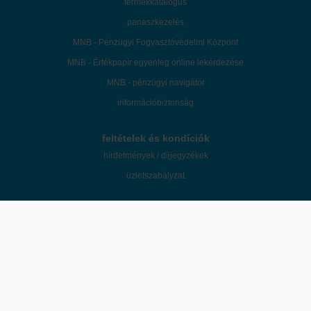
termékkatalógus
panaszkezelés
MNB - Pénzügyi Fogyasztóvédelmi Központ
MNB - Értékpapír egyenleg online lekérdezése
MNB - pénzügyi navigátor
információbiztonság
feltételek és kondíciók
hirdetmények / díjjegyzékek
üzletszabályzat
©2026 Patria Finance Magyarországi Fióktelepe. A "K&H Értékpapír" a Patria
Finance Magyarországi Fióktelepe mint az ügyfelek tényleges befektetési
szolgáltatója által használt márkanév.
A honlapon megjelenő marketingközlemények és egyéb tartalmak útján a
K&H Értékpapír nem nyújt konkrét és személyre szóló befektetési
tanácsadást, a leírtak nem minősíthetők pénzügyi eszköz jegyzésére,