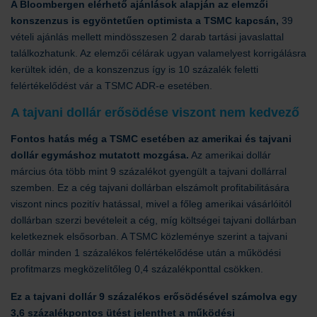
A Bloombergen elérhető ajánlások alapján az elemzői
konszenzus is egyöntetűen optimista a TSMC kapcsán,
39
vételi ajánlás mellett mindösszesen 2 darab tartási javaslattal
találkozhatunk. Az elemzői célárak ugyan valamelyest korrigálásra
kerültek idén, de a konszenzus így is 10 százalék feletti
felértékelődést vár a TSMC ADR-e esetében.
A tajvani dollár erősödése viszont nem kedvező
Fontos hatás még a TSMC esetében az amerikai és tajvani
dollár egymáshoz mutatott mozgása.
Az amerikai dollár
március óta több mint 9 százalékot gyengült a tajvani dollárral
szemben. Ez a cég tajvani dollárban elszámolt profitabilitására
viszont nincs pozitív hatással, mivel a főleg amerikai vásárlóitól
dollárban szerzi bevételeit a cég, míg költségei tajvani dollárban
keletkeznek elsősorban. A TSMC közleménye szerint a tajvani
dollár minden 1 százalékos felértékelődése után a működési
profitmarzs megközelítőleg 0,4 százalékponttal csökken.
Ez a tajvani dollár 9 százalékos erősödésével számolva egy
3,6 százalékpontos ütést jelenthet a működési