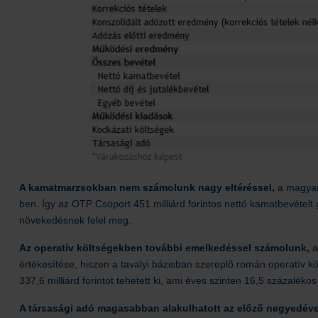
A kamatmarzsokban nem számolunk nagy eltéréssel,
a magyar
ben. Így az OTP Csoport 451 milliárd forintos nettó kamatbevétel
növekedésnek felel meg.
Az operatív költségekben további emelkedéssel számolunk,
a
értékesítése, hiszen a tavalyi bázisban szereplő román operatív köl
337,6 milliárd forintot tehetett ki, ami éves szinten 16,5 százalék
A társasági adó magasabban alakulhatott az előző negyedév