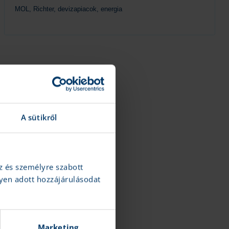
MOL, Richter, devizapiacok, energia
Tovább
A sütikről
z és személyre szabott
yen adott hozzájárulásodat
Marketing