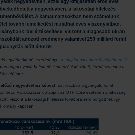
yedik negyedévben, ezzel egy kifejezetten erős évet
övekedhetett a negyedévben, a lakossági hitelezés
a volumenbővülést. A kamatmarzsokban nem számolunk
tel további emelkedést mutathat éves viszonylatban.
 leánybank idei értékesítése, viszont a magasabb ukrán
nszolidált adózott eredmény valamivel 250 milliárd forint
piacnyitás előtt érkezik.
.) való együttműködés eredménye,
a tulajdonosi háttérről bővebben itt
ában angol nyelvű befektetési elemzést készített, természetesen az
közzétételre.
z előző negyedévhez képest,
ezt részben a gyengülő forint,
zönhető. Várakozásunk alapján az OTP Core esetében a lakossági
tt, viszont a lakossági hitelezés továbbra sem pörgött fel, így
állomány kapcsán.