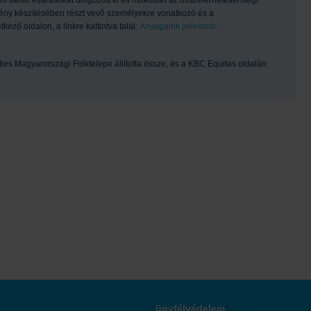
emény készítésében részt vevő személyekre vonatkozó és a
ző oldalon, a linkre kattintva talál:
Anyagaink jellemzői,
ties Magyarországi Fióktelepe állította össze, és a KBC Equitas oldalán
ügyfélvédelem