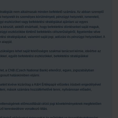
 stratégiák nem alkalmasak minden befektető számára. Az abban szereplő
helyzetét és személyes körülményeit, pénzügyi helyzetét, ismereteit,
ügyi eszközöket vagy befektetési stratégiákat ajánlani az egyes
készült, akiktől elvárható, hogy befektetési döntéseiket saját maguk,
ügyi eszközökbe történő befektetés célszerűségéről, figyelembe véve
ési stratégiájukat, valamint saját jogi, adózási és pénzügyi helyzetüket. A
 alapját.
ükséges lehet saját felelősségre szakmai tanácsot kérnie, ideértve az
kel, egyéb befektetési eszközökkel, befektetési stratégiákkal
let, a CNB (Czech National Bank) ellenőrzi, egyes, jogszabályban
gosult hatáskörében eljárni.
seteit kivéve kizárólag a K&H Értékpapír előzetes írásbeli engedélyével
szteni, mások számára hozzáférhetővé tenni, nyilvánosan előadni,
ggetlenségének előmozdítását célzó jogi követelményeknek megfelelően
őző kereskedésre vonatkozó tiltás.
 belső eljárásokat dolgozott ki és működtet az összeférhetetlenségi