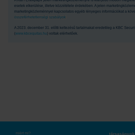
esetek elkerülése, illetve közzététele érdekében. A jelen marketingközl
marketingközleménnyel kapcsolatos egyéb lényeges információkat a követke
összeférhetetlenségi szabályok
A 2023. december 31. előtti keltezésű tartalmakat eredetileg a KBC Securi
(
www.kbcequitas.hu
) voltak elérhetőek.
miért mi?
társaságunk