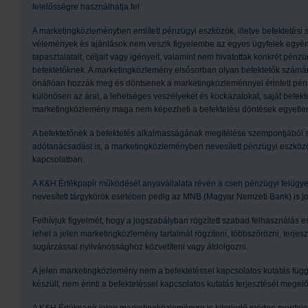
felelősségre használhatja fel.
A marketingközleményben említett pénzügyi eszközök, illetve befektetési
vélemények és ajánlások nem veszik figyelembe az egyes ügyfelek egyéni 
tapasztalatait, céljait vagy igényeit, valamint nem hivatottak konkrét pénz
befektetőknek. A marketingközlemény elsősorban olyan befektetők számára 
önállóan hozzák meg és döntsenek a marketingközleménnyel érintett pénz
különösen az árat, a lehetséges veszélyeket és kockázatokat, saját befektet
marketingközlemény maga nem képezheti a befektetési döntések egyetlen
A befektetőnek a befektetés alkalmasságának megítélése szempontjából sz
adótanácsadást is, a marketingközleményben nevesített pénzügyi eszközök
kapcsolatban.
A K&H Értékpapír működését anyavállalata révén a cseh pénzügyi felügye
nevesített tárgykörök esetében pedig az MNB (Magyar Nemzeti Bank) is jo
Felhívjuk figyelmét, hogy a jogszabályban rögzített szabad felhasználás e
lehet a jelen marketingközlemény tartalmát rögzíteni, többszörözni, terje
sugárzással nyilvánossághoz közvetíteni vagy átdolgozni.
A jelen marketingközlemény nem a befektetéssel kapcsolatos kutatás fü
készült, nem érinti a befektetéssel kapcsolatos kutatás terjesztését megel
A K&H Értékpapír jelen marketingközleményre is kiterjedő módon megfelelő