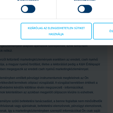
 továbbiakban: „
K&H Értékpapír
”) állította össze. A K&H Értékpapír
riók, előrejelzések és kockázatok a piaci várakozásokat tükrözik és
 előrejelzés pusztán tájékoztató jellegű. A pénzügyi eszközök értéke, ára
sok ezeket befolyásolhatják. Ezen változások következtében a pénzügyi
jelentenek garanciát a jövőbeli teljesítményre. A számszerű adatok
t összeállítását tükrözik, és későbbi módosítás tárgyát képezhetik. A
KIZÁRÓLAG AZ ELENGEDHETETLEN SÜTIKET
ÖS
artott forrásokon alapulnak, azonban azok pontosságával és teljességével,
HASZNÁLJA
nem vállalnak.
ngközleményein alapuló ajánlások szerepelnek, azok soha nem
k nélkül.
szerzőt feltüntető marketingközlemények esetében az eredeti, cseh nyelvű
a, a magyar nyelvű fordítást, illetve a lektorálást pedig a K&H Értékpapír
egében megegyezik az eredeti cseh nyelvű marketingközleménnyel.
leményben említett pénzügyi instrumentumok megfelelnek az Ön
kesített termékek célpiaci vizsgálatát. A vizsgálat keretében értékeli a
tővédelmi kérdőív kitöltése révén megszerzett - információkat.
ok tekintetében az azokban megjelölt célpiacon kívülre is eshetnek.
emélyre szóló befektetési tanácsadást, a benne foglaltak nem minősíthetők
felhívásnak vagy ajánlatnak, befektetési elemzésnek, pénzügyi elemzésnek,
ásnak, így a marketingközleményben szereplő információkat Ön csak saját