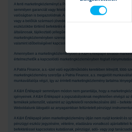
A fenti marketingközleményt a Patria Finance Magyarországi Fióktelepe (a
semmilyen garanciát vagy felelősséget nem vállal arra, hogy a leírt szcená
valóságban is beigazolódnak. A marketingközleményben szereplő bármilyen
vagy a belőlük származó jövedelem változhat, illetve az árfolyamváltozá
eszközökbe történő befektetés értéke csökkenhet. A múltbeli hozamok nem 
általánosak, tájékoztató jellegűek, csak a szerző adott időpontban készítet
marketingközleményben szereplő információk a készítők által hitelesnek t
valamint időbeliségével kapcsolatban a készítők semmilyen felelősséget 
Amennyiben a marketingközleményben a K&H Értékpapír további marketi
értelmezhetők a kapcsolódó marketingközleményben foglalt iránymutatáso
A Patria Finance, a.s.-szel való együttműködés keretében létrejött, több 
marketingközlemény szerzője a Patria Finance, a.s. megjelölt munkavállalój
munkavállalója végzi, így az érintett marketingközlemény tartalma lény
A K&H Értékpapír semmilyen módon nem garantálja, hogy a marketingköz
igényeinek. A K&H Értékpapír a jogszabályoknak megfelelően elvégzi az érté
termékek jellemzőit, valamint az ügyfelekről rendelkezésére álló – befekte
Weboldalunk látogatói az anyagainkban feltüntetett pénzügyi instrumentum
A K&H Értékpapír jelen marketingközlemény útján nem nyújt konkrét és sz
pénzügyi eszköz jegyzésére, vételére, eladására vonatkozó ajánlattételi 
befektetéssel kapcsolatos kutatásnak, pénzügyi, adó- vagy jogi tanácsad