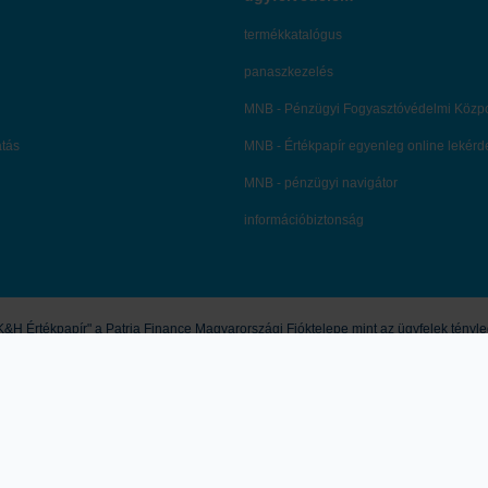
termékkatalógus
panaszkezelés
MNB - Pénzügyi Fogyasztóvédelmi Közp
atás
MNB - Értékpapír egyenleg online lekér
MNB - pénzügyi navigátor
információbiztonság
&H Értékpapír" a Patria Finance Magyarországi Fióktelepe mint az ügyfelek ténylege
&H Értékpapír nem nyújt konkrét és személyre szóló befektetési tanácsadást, a l
ésnek, pénzügyi elemzésnek, befektetéssel kapcsolatos kutatásnak, pénzügyi, adó- 
i befektetési döntések kockázatokkal járnak, melyek tőkevesztést is okozhatnak. A 
Társaságunk Üzletszabályzata, Kondíciós Listája, a termékmegállapodások, valamint 
n a cseh pénzügyi felügyelet, a CNB (Czech National Bank) ellenőrzi, egyes, jogs
skörében eljárni. Tevékenységi engedély hivatkozási szám: 2009/10240/570, ügyira