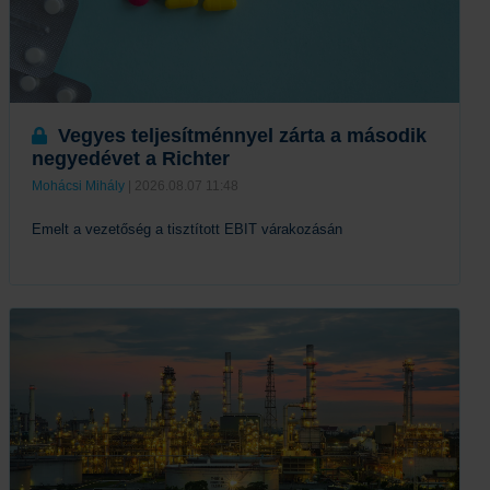
Vegyes teljesítménnyel zárta a második
negyedévet a Richter
Mohácsi Mihály
| 2026.08.07 11:48
Emelt a vezetőség a tisztított EBIT várakozásán
Tovább