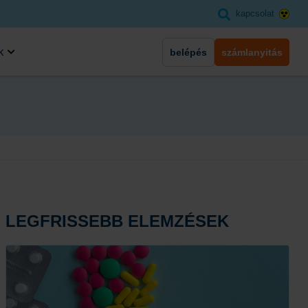
kapcsolat
k
belépés
számlanyitás
LEGFRISSEBB ELEMZÉSEK