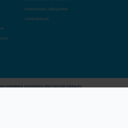
hirdetmények / díjjegyzékek
üzletszabályzat
ont
dezése
s befektetési szolgáltatója által használt márkanév.
eírtak nem minősíthetők pénzügyi eszköz jegyzésére, vételére, eladására
vagy jogi tanácsadásnak, így a honlapon megjelenő információkat Ön csak
múltbeli hozamok nem jelentenek garanciát a jövőbeli teljesítményre. Az
mindezek mellékletei tartalmazzák. A kondíciók módosításának jogát a K&H
zabályban nevesített tárgykörök esetében pedig az MNB (Magyar Nemzeti
tszám: Sp/2009/614/571.