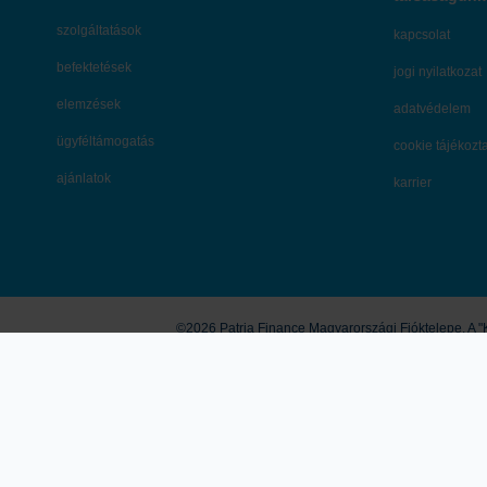
szolgáltatások
kapcsolat
befektetések
jogi nyilatkozat
elemzések
adatvédelem
ügyféltámogatás
cookie tájékozt
ajánlatok
karrier
©2026 Patria Finance Magyarországi Fióktelepe. A "K
A honlapon megjelenő marketingközlemények és egyéb tartalmak útján a K
vonatkozó ajánlattételi felhívásnak vagy ajánlatnak, befektetési elemz
saját felelősségre használhatja fel. A tőzsdei kereskedési és tőkepiac
ismertetett termékek, szolgáltatások további részleteit és feltételeit 
Értékpapír fenntartja. A K&H Értékpapír működését anyavállalata révé
Bank) is jogosult hatá