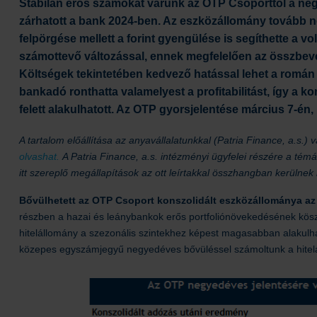
Stabilan erős számokat várunk az OTP Csoporttól a neg
zárhatott a bank 2024-ben. Az eszközállomány tovább n
felpörgése mellett a forint gyengülése is segíthette 
számottevő változással, ennek megfelelően az összbevé
Költségek tekintetében kedvező hatással lehet a román
bankadó ronthatta valamelyest a profitabilitást, így a ko
felett alakulhatott. Az OTP gyorsjelentése március 7-én, 
A tartalom előállítása az anyavállalatunkkal (Patria Finance, a.s
olvashat.
A Patria Finance, a.s. intézményi ügyfelei részére a tém
itt szereplő megállapítások az ott leírtakkal összhangban kerülnek 
Bővülhetett az OTP Csoport konszolidált eszközállománya a
részben a hazai és leánybankok erős portfoliónövekedésének kös
hitelállomány a szezonális szintekhez képest magasabban alakulhato
közepes egyszámjegyű negyedéves bővüléssel számoltunk a hitel