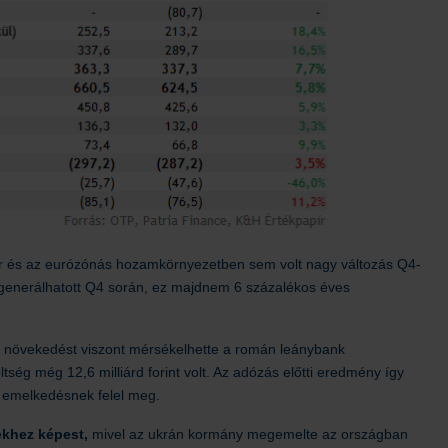
 és az eurózónás hozamkörnyezetben sem volt nagy változás Q4-
t generálhatott Q4 során, ez majdnem 6 százalékos éves
 növekedést viszont mérsékelhette a román leánybank
tség még 12,6 milliárd forint volt. Az adózás előtti eredmény így
os emelkedésnek felel meg.
ekhez képest,
mivel az ukrán kormány megemelte az országban