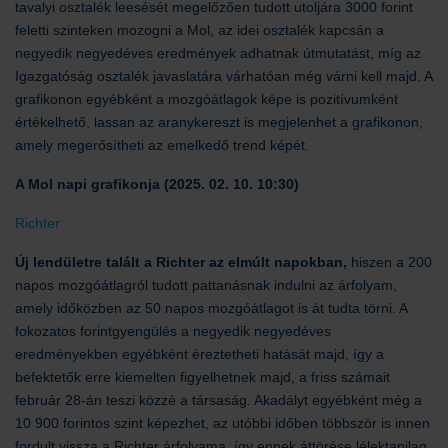
tavalyi osztalék leesését megelőzően tudott utoljára 3000 forint
feletti szinteken mozogni a Mol, az idei osztalék kapcsán a
negyedik negyedéves eredmények adhatnak útmutatást, míg az
Igazgatóság osztalék javaslatára várhatóan még várni kell majd. A
grafikonon egyébként a mozgóátlagok képe is pozitívumként
értékelhető, lassan az aranykereszt is megjelenhet a grafikonon,
amely megerősítheti az emelkedő trend képét.
A Mol napi grafikonja (2025. 02. 10. 10:30)
Richter
Új lendületre talált a Richter az elmúlt napokban,
hiszen a 200
napos mozgóátlagról tudott pattanásnak indulni az árfolyam,
amely időközben az 50 napos mozgóátlagot is át tudta törni. A
fokozatos forintgyengülés a negyedik negyedéves
eredményekben egyébként éreztetheti hatását majd, így a
befektetők erre kiemelten figyelhetnek majd, a friss számait
február 28-án teszi közzé a társaság. Akadályt egyébként még a
10 900 forintos szint képezhet, az utóbbi időben többször is innen
fordult vissza a Richter árfolyama, így ennek áttörése lélektanilag