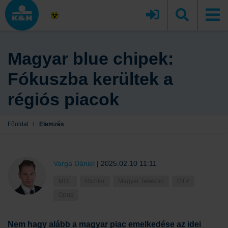
Magyar blue chipek:
Fókuszba kerültek a
régiós piacok
Főoldal
/
Elemzés
Varga Dániel
|
2025.02.10 11:11
MOL
Richter
Magyar Telekom
OTP
Opus
Nem hagy alább a magyar piac emelkedése az idei