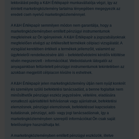
lektorálást pedig a K&H Értékpapír munkavállalója végzi, így az
érintett marketingközlemény tartalma lényegében megegyezik az
eredeti cseh nyelvű marketingközleménnyel.
A K&H Értékpapír semmilyen módon nem garantálja, hogy a
marketingközleményben említett pénzügyi instrumentumok
megfelelnek az Ön igényeinek. A K&H Értékpapír a jogszabályoknak
megfelelően elvégzi az értékesített termékek célpiaci vizsgálatát. A
vizsgálat keretében értékeli a termékek jellemzőit, valamint az
ügyfelekről rendelkezésére álló – befektetővédelmi kérdőív kitöltése
révén megszerzett - információkat. Weboldalunk látogatói az
anyagainkban feltüntetett pénzügyi instrumentumok tekintetében az
azokban megjelölt célpiacon kívülre is eshetnek.
A K&H Értékpapír jelen marketingközlemény útján nem nyújt konkrét
és személyre szóló befektetési tanácsadást, a benne foglaltak nem
minősíthetők pénzügyi eszköz jegyzésére, vételére, eladására
vonatkozó ajánlattételi felhívásnak vagy ajánlatnak, befektetési
elemzésnek, pénzügyi elemzésnek, befektetéssel kapcsolatos
kutatásnak, pénzügyi, adó- vagy jogi tanácsadásnak, így a
marketingközleményben szereplő információkat Ön csak saját
felelősségre használhatja fel.
A marketingközleményben említett pénzügyi eszközök, illetve