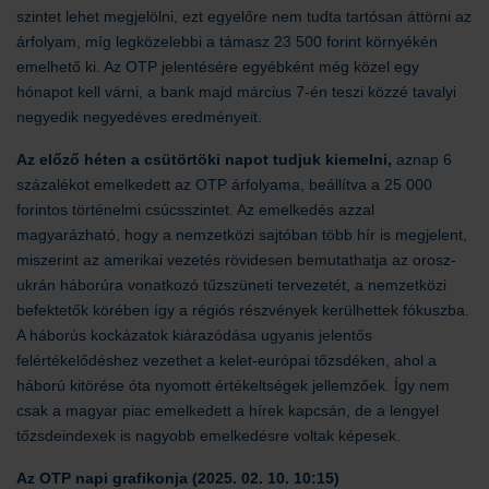
szintet lehet megjelölni, ezt egyelőre nem tudta tartósan áttörni az
árfolyam, míg legközelebbi a támasz 23 500 forint környékén
emelhető ki. Az OTP jelentésére egyébként még közel egy
hónapot kell várni, a bank majd március 7-én teszi közzé tavalyi
negyedik negyedéves eredményeit.
Az előző héten a csütörtöki napot tudjuk kiemelni,
aznap 6
százalékot emelkedett az OTP árfolyama, beállítva a 25 000
forintos történelmi csúcsszintet. Az emelkedés azzal
magyarázható, hogy a nemzetközi sajtóban több hír is megjelent,
miszerint az amerikai vezetés rövidesen bemutathatja az orosz-
ukrán háborúra vonatkozó tűzszüneti tervezetét, a nemzetközi
befektetők körében így a régiós részvények kerülhettek fókuszba.
A háborús kockázatok kiárazódása ugyanis jelentős
felértékelődéshez vezethet a kelet-európai tőzsdéken, ahol a
háború kitörése óta nyomott értékeltségek jellemzőek. Így nem
csak a magyar piac emelkedett a hírek kapcsán, de a lengyel
tőzsdeindexek is nagyobb emelkedésre voltak képesek.
Az OTP napi grafikonja (2025. 02. 10. 10:15)