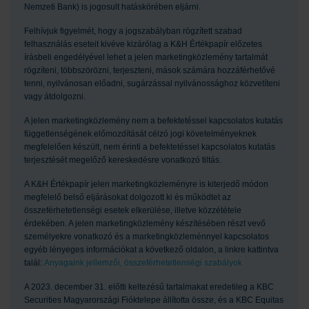
Nemzeti Bank) is jogosult hatáskörében eljárni.
Felhívjuk figyelmét, hogy a jogszabályban rögzített szabad
felhasználás eseteit kivéve kizárólag a K&H Értékpapír előzetes
írásbeli engedélyével lehet a jelen marketingközlemény tartalmát
rögzíteni, többszörözni, terjeszteni, mások számára hozzáférhetővé
tenni, nyilvánosan előadni, sugárzással nyilvánossághoz közvetíteni
vagy átdolgozni.
A jelen marketingközlemény nem a befektetéssel kapcsolatos kutatás
függetlenségének előmozdítását célzó jogi követelményeknek
megfelelően készült, nem érinti a befektetéssel kapcsolatos kutatás
terjesztését megelőző kereskedésre vonatkozó tiltás.
A K&H Értékpapír jelen marketingközleményre is kiterjedő módon
megfelelő belső eljárásokat dolgozott ki és működtet az
összeférhetetlenségi esetek elkerülése, illetve közzététele
érdekében. A jelen marketingközlemény készítésében részt vevő
személyekre vonatkozó és a marketingközleménnyel kapcsolatos
egyéb lényeges információkat a következő oldalon, a linkre kattintva
talál:
Anyagaink jellemzői, összeférhetetlenségi szabályok
A 2023. december 31. előtti keltezésű tartalmakat eredetileg a KBC
Securities Magyarországi Fióktelepe állította össze, és a KBC Equitas