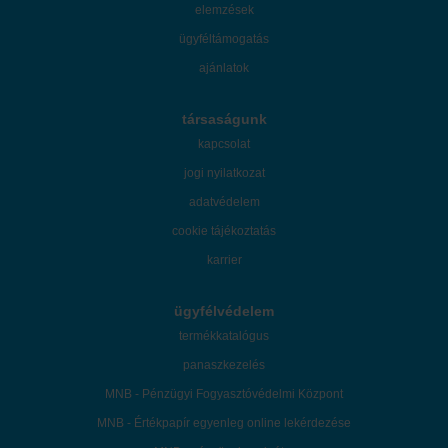
elemzések
ügyféltámogatás
ajánlatok
társaságunk
kapcsolat
jogi nyilatkozat
adatvédelem
cookie tájékoztatás
karrier
ügyfélvédelem
termékkatalógus
panaszkezelés
MNB - Pénzügyi Fogyasztóvédelmi Központ
MNB - Értékpapír egyenleg online lekérdezése