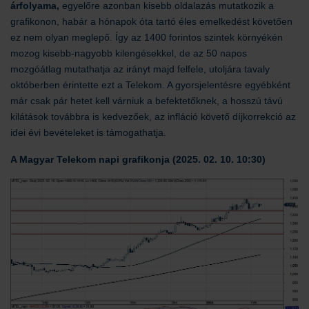
árfolyama,
egyelőre azonban kisebb oldalazás mutatkozik a
grafikonon, habár a hónapok óta tartó éles emelkedést követően
ez nem olyan meglepő. Így az 1400 forintos szintek környékén
mozog kisebb-nagyobb kilengésekkel, de az 50 napos
mozgóátlag mutathatja az irányt majd felfele, utoljára tavaly
októberben érintette ezt a Telekom. A gyorsjelentésre egyébként
már csak pár hetet kell várniuk a befektetőknek, a hosszú távú
kilátások továbbra is kedvezőek, az infláció követő díjkorrekció az
idei évi bevételeket is támogathatja.
A Magyar Telekom napi grafikonja (2025. 02. 10. 10:30)