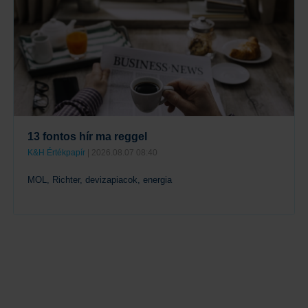
13 fontos hír ma reggel
K&H Értékpapír
| 2026.08.07 08:40
MOL, Richter, devizapiacok, energia
Tovább