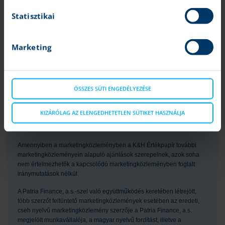
hogy a leírt szcenáriók, előrejelzések és kockázatok a piaci
várakozásokat tükrözik és valóságban is beigazolódnak. A
Statisztikai
marketingközleményben szereplő bármilyen előrejelzés pusztán
tájékoztató jellegű. A pénzügyi eszközök értéke, ára vagy a belőlük
származó jövedelem változhat, illetve az árfolyamváltozások ezeket
Marketing
befolyásolhatják. Ezen változások következtében a pénzügyi
eszközökbe történő befektetés értéke csökkenhet. A múltbeli hozamok
nem jelentenek garanciát a jövőbeli teljesítményre. A számszerű
adatok általánosak, tájékoztató jellegűek, csak a szerző adott
ÖSSZES SÜTI ENGEDÉLYEZÉSE
időpontban készített összeállítását tükrözik, és későbbi módosítás
tárgyát képezhetik. A marketingközleményben szereplő információk a
készítők által hitelesnek tartott forrásokon alapulnak, azonban azok
KIZÁRÓLAG AZ ELENGEDHETETLEN SÜTIKET HASZNÁLJA
pontosságával és teljességével, valamint időbeliségével
kapcsolatban a készítők semmilyen felelősséget nem vállalnak.
Amennyiben a marketingközleményben a K&H Értékpapír további
marketingközleményein alapuló ajánlások szerepelnek, azok soha
nem értelmezhetők a kapcsolódó marketingközleményben foglalt
iránymutatások nélkül.
A Patria Finance, a.s.-szel való együttműködés keretében létrejött,
több szerzőt feltüntető marketingközlemények esetében az eredeti,
cseh nyelvű marketingközlemény szerzője a Patria Finance, a.s.
megjelölt munkavállalója, a magyar nyelvű fordítást, illetve a