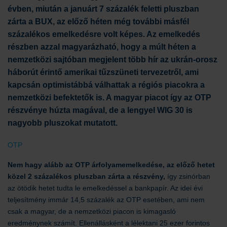
évben, miután a januárt 7 százalék feletti pluszban
zárta a BUX, az előző héten még további másfél
százalékos emelkedésre volt képes. Az emelkedés
részben azzal magyarázható, hogy a múlt héten a
nemzetközi sajtóban megjelent több hír az ukrán-orosz
háborút érintő amerikai tűzszüneti tervezetről, ami
kapcsán optimistábbá válhattak a régiós piacokra a
nemzetközi befektetők is. A magyar piacot így az OTP
részvénye húzta magával, de a lengyel WIG 30 is
nagyobb pluszokat mutatott.
OTP
Nem hagy alább az OTP árfolyamemelkedése, az előző hetet
közel 2 százalékos pluszban zárta a részvény,
így zsinórban
az ötödik hetet tudta le emelkedéssel a bankpapír. Az idei évi
teljesítmény immár 14,5 százalék az OTP esetében, ami nem
csak a magyar, de a nemzetközi piacon is kimagasló
eredménynek számít. Ellenállásként a lélektani 25 ezer forintos