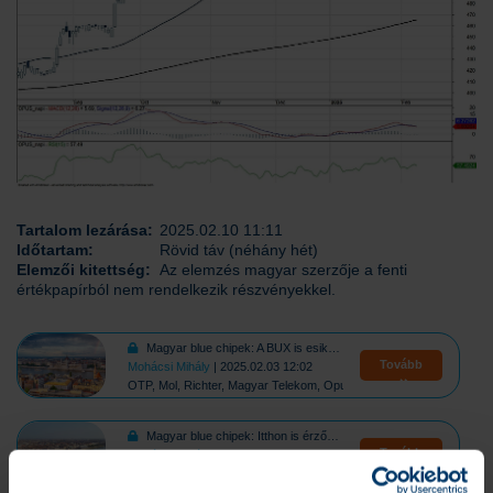
Tartalom lezárása:
2025.02.10 11:11
Időtartam:
Rövid táv (néhány hét)
Elemzői kitettség:
Az elemzés magyar szerzője a fenti
értékpapírból nem rendelkezik részvényekkel.
Magyar blue chipek: A BUX is esik a vámok hírére
Tovább
Mohácsi Mihály
| 2025.02.03 12:02
OTP, Mol, Richter, Magyar Telekom, Opus
Magyar blue chipek: Itthon is érződik a gyenge piaci hangulat
Tovább
Mohácsi Mihály
| 2025.01.27 11:28
OTP, Mol, Richter, Magyar Telekom, Opus