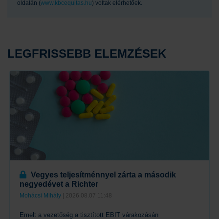
oldalán (
www.kbcequitas.hu
) voltak elérhetőek.
LEGFRISSEBB ELEMZÉSEK
Vegyes teljesítménnyel zárta a második
negyedévet a Richter
Mohácsi Mihály
| 2026.08.07 11:48
Emelt a vezetőség a tisztított EBIT várakozásán