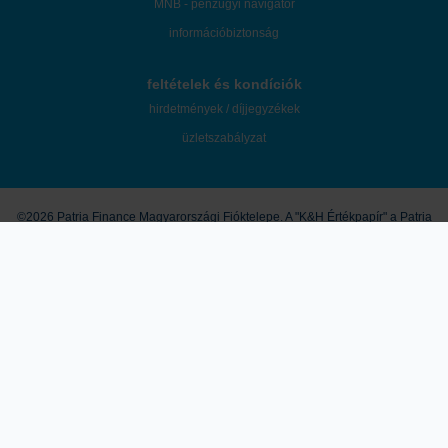
MNB - pénzügyi navigátor
információbiztonság
feltételek és kondíciók
hirdetmények / díjjegyzékek
üzletszabályzat
©2026 Patria Finance Magyarországi Fióktelepe. A "K&H Értékpapír" a Patria
Finance Magyarországi Fióktelepe mint az ügyfelek tényleges befektetési
szolgáltatója által használt márkanév.
A honlapon megjelenő marketingközlemények és egyéb tartalmak útján a
K&H Értékpapír nem nyújt konkrét és személyre szóló befektetési
tanácsadást, a leírtak nem minősíthetők pénzügyi eszköz jegyzésére,
vételére, eladására vonatkozó ajánlattételi felhívásnak vagy ajánlatnak,
befektetési elemzésnek, pénzügyi elemzésnek, befektetéssel kapcsolatos
kutatásnak, pénzügyi, adó- vagy jogi tanácsadásnak, így a honlapon
megjelenő információkat Ön csak saját felelősségre használhatja fel. A
tőzsdei kereskedési és tőkepiaci befektetési döntések kockázatokkal járnak,
melyek tőkevesztést is okozhatnak. A múltbeli hozamok nem jelentenek