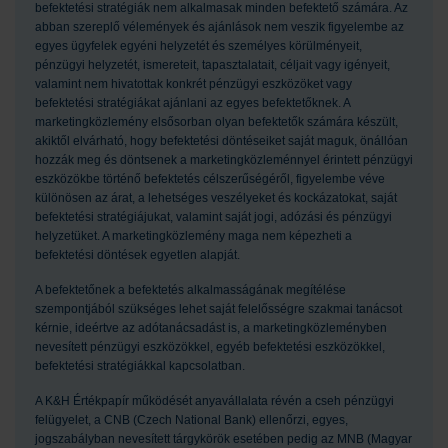
befektetési stratégiák nem alkalmasak minden befektető számára. Az
abban szereplő vélemények és ajánlások nem veszik figyelembe az
egyes ügyfelek egyéni helyzetét és személyes körülményeit,
pénzügyi helyzetét, ismereteit, tapasztalatait, céljait vagy igényeit,
valamint nem hivatottak konkrét pénzügyi eszközöket vagy
befektetési stratégiákat ajánlani az egyes befektetőknek. A
marketingközlemény elsősorban olyan befektetők számára készült,
akiktől elvárható, hogy befektetési döntéseiket saját maguk, önállóan
hozzák meg és döntsenek a marketingközleménnyel érintett pénzügyi
eszközökbe történő befektetés célszerűségéről, figyelembe véve
különösen az árat, a lehetséges veszélyeket és kockázatokat, saját
befektetési stratégiájukat, valamint saját jogi, adózási és pénzügyi
helyzetüket. A marketingközlemény maga nem képezheti a
befektetési döntések egyetlen alapját.
A befektetőnek a befektetés alkalmasságának megítélése
szempontjából szükséges lehet saját felelősségre szakmai tanácsot
kérnie, ideértve az adótanácsadást is, a marketingközleményben
nevesített pénzügyi eszközökkel, egyéb befektetési eszközökkel,
befektetési stratégiákkal kapcsolatban.
A K&H Értékpapír működését anyavállalata révén a cseh pénzügyi
felügyelet, a CNB (Czech National Bank) ellenőrzi, egyes,
jogszabályban nevesített tárgykörök esetében pedig az MNB (Magyar