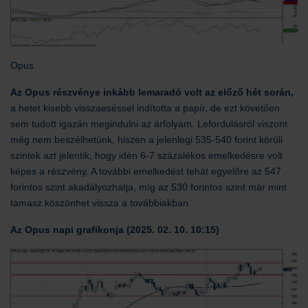
Opus
Az Opus részvénye inkább lemaradó volt az előző hét során,
a hetet kisebb visszaeséssel indította a papír, de ezt követően
sem tudott igazán megindulni az árfolyam. Lefordulásról viszont
még nem beszélhetünk, hiszen a jelenlegi 535-540 forint körüli
szintek azt jelentik, hogy idén 6-7 százalékos emelkedésre volt
képes a részvény. A további emelkedést tehát egyelőre az 547
forintos szint akadályozhatja, míg az 530 forintos szint már mint
támasz köszönhet vissza a továbbiakban.
Az Opus napi grafikonja (2025. 02. 10. 10:15)