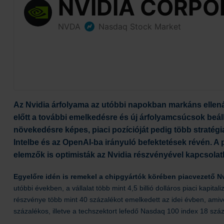
Az Nvidia árfolyama az utóbbi napokban markáns ellenállá
előtt a további emelkedésre és új árfolyamcsúcsok beáll
növekedésre képes, piaci pozícióját pedig több stratégi
Intelbe és az OpenAI-ba irányuló befektetések révén.
A 
elemzők is optimisták az Nvidia részvényével kapcsolat
Egyelőre idén is remekel a chipgyártók körében piacvezető N
utóbbi években, a vállalat több mint 4,5 billió dolláros piaci kapital
részvénye több mint 40 százalékot emelkedett az idei évben, amiv
százalékos, illetve a techszektort lefedő Nasdaq 100 index 18 száza