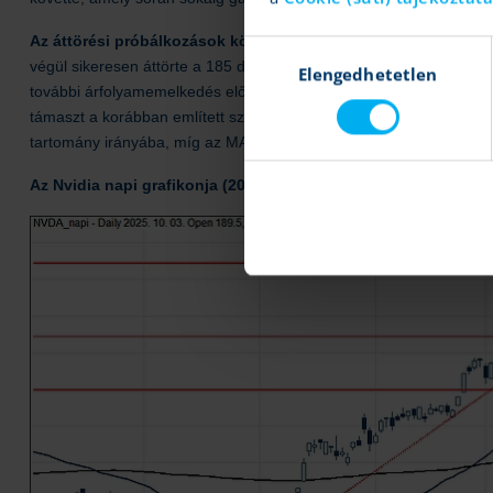
Az áttörési próbálkozások közepette az 50 napos mozgóátlag
Hozzájárulás
végül sikeresen áttörte a 185 dolláros szintet, amely mostantól tá
Elengedhetetlen
kiválasztása
további árfolyamemelkedés előtt, tegnap már 190 dollár felett is já
támaszt a korábban említett szint mellett az 50 napos mozgóátlag nyú
tartomány irányába, míg az MACD vételi jelzést adott.
Az Nvidia napi grafikonja (2025. 10. 03. 15:45)