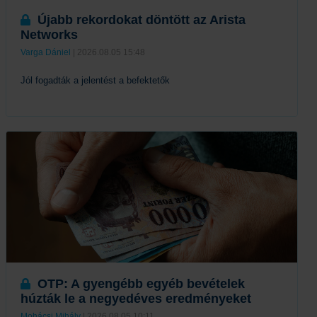
Újabb rekordokat döntött az Arista
Networks
Varga Dániel
| 2026.08.05 15:48
Jól fogadták a jelentést a befektetők
Tovább
OTP: A gyengébb egyéb bevételek
húzták le a negyedéves eredményeket
Mohácsi Mihály
| 2026.08.05 10:11