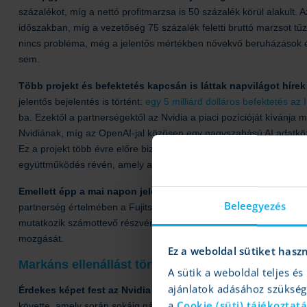
százalékot, míg a nettó profitmarzsa is 50 százalék körül alakult. 
időszakban, míg a vezetőség 75 százalék feletti bruttó marzsot tűz
nincs probléma, még a jelentős mértékben növekvő beruházások és
sem.
Több projekt és befektetés kapcsán is láttak napvilágot hírek
jelentős bejelentés is történt:
egy 5 milliárd dolláros befektetés az 
ba. Ezektől a partnerségektől az Nvidia a piaci pozícióját kívánja 
Nvidiának, míg az OpenAI-jal közösen egy nagyszabású AI adatközpon
Ez a projekt több évre előre biztosíthat bevételi forrást és technol
együttműködés révén, amely a legfrissebb becslések szerint a vilá
Emellett épp a mai napon jelentett be egy újabb együttműköd
Beleegyezés
partnerség értelmében a Fujitsu robotikai fejlesztéseket hajtana v
mutatkozik számottevő részvényesi reakció a bejelentés kapcsán,
mozgását.
Ez a weboldal sütiket hasz
Markáns ellenállást tört át az árfolyam
A sütik a weboldal teljes 
ajánlatok adásához szüksé
Érdekes képet fest az Nvidia napi grafikonja,
az áprilisi mélyp
a
Cookie (süti) tájékoztat
követte, amely során sokáig gátat szabott a 185 dollárnál húzódó el