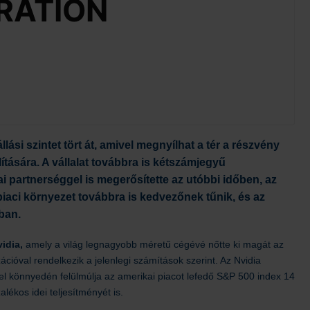
si szintet tört át, amivel megnyílhat a tér a részvény
ítására. A vállalat továbbra is kétszámjegyű
ai partnerséggel is megerősítette az utóbbi időben, az
piaci környezet továbbra is kedvezőnek tűnik, és az
ban.
vidia,
amely a világ legnagyobb méretű cégévé nőtte ki magát az
izációval rendelkezik a jelenlegi számítások szerint. Az Nvidia
el könnyedén felülmúlja az amerikai piacot lefedő S&P 500 index 14
lékos idei teljesítményét is.