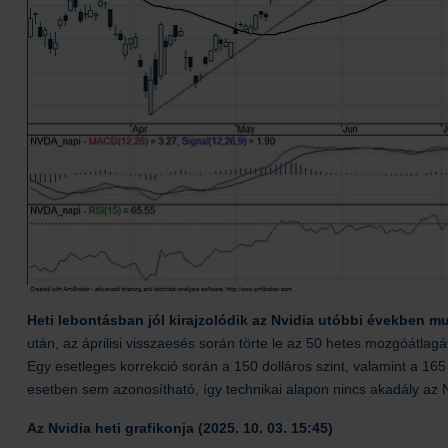
Heti lebontásban jól kirajzolódik az Nvidia utóbbi években m
után, az áprilisi visszaesés során törte le az 50 hetes mozgóátlag
Egy esetleges korrekció során a 150 dolláros szint, valamint a 165 
esetben sem azonosítható, így technikai alapon nincs akadály az N
Az Nvidia heti grafikonja (2025. 10. 03. 15:45)