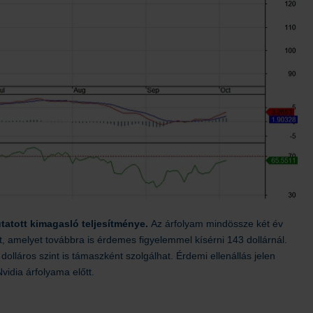
utatott kimagasló teljesítménye.
Az árfolyam mindössze két év
át, amelyet továbbra is érdemes figyelemmel kísérni 143 dollárnál.
dolláros szint is támaszként szolgálhat. Érdemi ellenállás jelen
vidia árfolyama előtt.