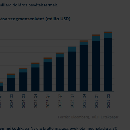
iárd dolláros bevételt termelt.
ben működik,
az Nvidia bruttó marzsa évek óta meghaladja a 70