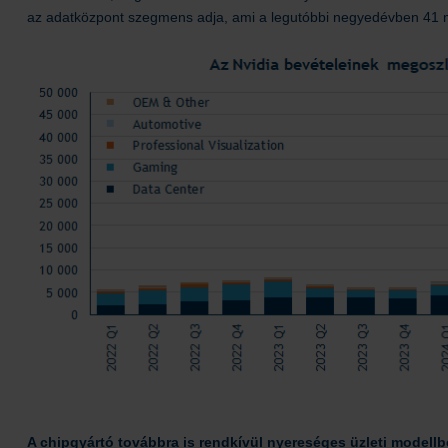
az adatközpont szegmens adja, ami a legutóbbi negyedévben 41 mill
A chipgyártó továbbra is rendkívül nyereséges üzleti modell