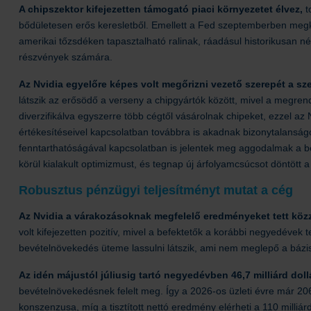
A chipszektor kifejezetten támogató piaci környezetet élvez,
t
bődületesen erős keresletből. Emellett a Fed szeptemberben megk
amerikai tőzsdéken tapasztalható ralinak, ráadásul historikusan 
részvények számára.
Az Nvidia egyelőre képes volt megőrizni vezető szerepét a sze
látszik az erősödő a verseny a chipgyártók között, mivel a megrend
diverzifikálva egyszerre több cégtől vásárolnak chipeket, ezzel az 
értékesítéseivel kapcsolatban továbbra is akadnak bizonytalanság
fenntarthatóságával kapcsolatban is jelentek meg aggodalmak a 
körül kialakult optimizmust, és tegnap új árfolyamcsúcsot döntött a
Robusztus pénzügyi teljesítményt mutat a cég
Az Nvidia a várakozásoknak megfelelő eredményeket tett kö
volt kifejezetten pozitív, mivel a befektetők a korábbi negyedévek t
bevételnövekedés üteme lassulni látszik, ami nem meglepő a bázi
Az idén májustól júliusig tartó negyedévben 46,7 milliárd dollá
bevételnövekedésnek felelt meg. Így a 2026-os üzleti évre már 206 
konszenzusa, míg a tisztított nettó eredmény elérheti a 110 milliárd