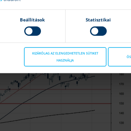
 támaszként szolgált,
így az egyre szűkülő sávban az árfolyam
maszként funkcionálhat.
Az áttörést követően megnyílt a tér a
Beállítások
Statisztikai
rt a papír. További ellenállás jelenleg nem azonosítható, míg
jthat, 177 dollárnál. Az indikátorok közül az RSI elindult a túlvett
KIZÁRÓLAG AZ ELENGEDHETETLEN SÜTIKET
ÖS
HASZNÁLJA