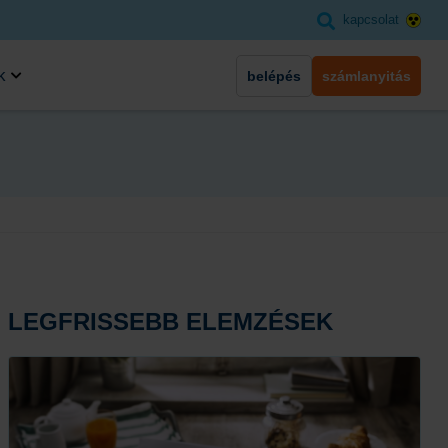
kapcsolat
k
belépés
számlanyitás
LEGFRISSEBB ELEMZÉSEK