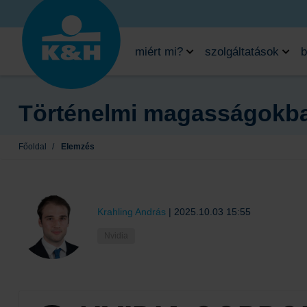
miért mi?
szolgáltatások
b
Történelmi magasságokba
Főoldal
/
Elemzés
Krahling András
|
2025.10.03 15:55
Nvidia