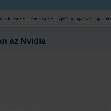
efektetések
elemzések
ügyféltámogatás
ajánlato
n az Nvidia