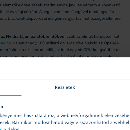
Az elemzői előrejelzések szerint enyhe javulás várható a következő
ött ki év végi célként. A cég jövedelmezőségével tehát egyelőre
 a Blackwell chipsorozat ideiglenes gyártási nehézségei ellenére
 az Nvidia táján az utóbbi időben,
csak az elmúlt hónapban két
Intelbe
, valamint egy 100 milliárd dolláros tőkeinjekció az OpenAI-
megerősíteni a szektoron belül, az Intel egyedi CPU-kat gyárthat az
t kiépítését tervezik, amit az Nvidia AI platformja szolgálna ki.
ógiai előnyt az Nvidiának, különösen az OpenAI-jal való
g legértékesebb startupjának számít.
ést az Nvidia ,
ezúttal a Fujitsu japán technológiai vállalattal. A
Részletek
égre, amelyek során az Nvidia chipjeit használnák fel. Egyelőre nem
 mindenesetre érdemes figyelni az Nvidia részvényének további
nál
és kényelmes használatához, a webhelyforgalmunk elemzéséhe
gesek. Bármikor módosíthatod vagy visszavonhatod a webhel
ontoktól induló emelkedő trendet augusztusban egy oldalazó mozgás
ás
oldalon.
lenállási szint.