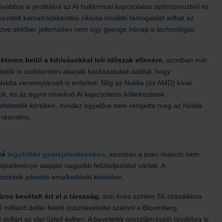
ovábbra is profitálva az AI hullámmal kapcsolatos optimizmusból és
ezdett kamatcsökkentési ciklusa további támogatást adhat az
nézve október jellemzően nem egy gyenge hónap a technológiai
ktoron belül a kihívásokkal teli időszak ellenére,
azonban már
elők is csökkenteni akarják kockázatukat azáltal, hogy
Nvidia versenytársait is erősítve. Míg az Nvidia (és AMD) kínai
ok, és az egyre növekvő AI kapcsolatos költekezések
befektetők körében, mindez egyelőre nem rengette meg az Nvidia
 részvény.
zzé
legutóbbi gyorsjelentésében
,
azonban a piaci reakció nem
eljesítménye alapján nagyobb felülteljesítést vártak. A
sszintek jelentős emelkedését követően.
ros bevételt ért el a társaság,
ami éves szinten 56 százalékos
milliárd dollár feletti összbevétellel számol a Bloomberg
 dollárt az idei üzleti évben. A bevételek oroszlánrészét továbbra is