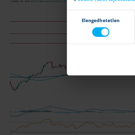
Hozzájárulás
Elengedhetetlen
kiválasztása