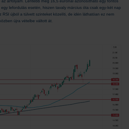
ni az árfolyam. Lentebb még 16,5 eurónál azonosítható egy fontos
i egy lefordulás esetén, hiszen tavaly március óta csak egy-két nap
z RSI újból a túlvett szinteket közelíti, de idén láthatóan ez nem
ben újra vételbe váltott át.