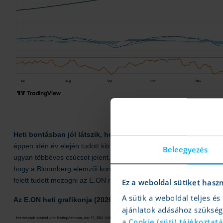
Heti bontásban jól látszik, hogy 2025 második felében a 15 é
éppen idén év elején tudott kitörni. A lendület eddig töretlen, de 
Beleegyezés
ugyan többéves csúcsot jelent, de a történelmi csúcsát még 2008-b
hogy a Bloomberg elemzői konszenzusa jelenleg 19 euró körüli cél
felett tudott mozogni az E.ON részvénye.
Ez a weboldal sütiket hasz
A sütik a weboldal teljes 
Az E.ON heti grafikonja (2026. 03. 17. 14:35)
ajánlatok adásához szüksé
a
Cookie (süti) tájékoztat