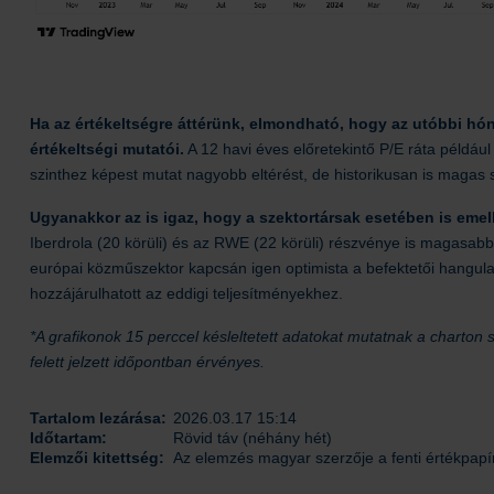
Ha az értékeltségre áttérünk, elmondható, hogy az utóbbi h
értékeltségi mutatói.
A 12 havi éves előretekintő P/E ráta példáu
szinthez képest mutat nagyobb eltérést, de historikusan is magas s
Ugyanakkor az is igaz, hogy a szektortársak esetében is eme
Iberdrola (20 körüli) és az RWE (22 körüli) részvénye is magasabb e
európai közműszektor kapcsán igen optimista a befektetői hangula
hozzájárulhatott az eddigi teljesítményekhez.
*A grafikonok 15 perccel késleltetett adatokat mutatnak a charton s
felett jelzett időpontban érvényes.
Tartalom lezárása:
2026.03.17 15:14
Időtartam:
Rövid táv (néhány hét)
Elemzői kitettség:
Az elemzés magyar szerzője a fenti értékpapí