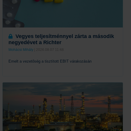
Vegyes teljesítménnyel zárta a második
negyedévet a Richter
Mohácsi Mihály
| 2026.08.07 11:48
Emelt a vezetőség a tisztított EBIT várakozásán
Tovább