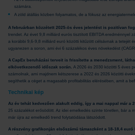
számára.
A zöld átállás közben folyamatos, de a fókusz az energiatermelé
A februárban közzétett 2025-ös éves jelentést is pozitívan fo
trendet. Az évet 9,8 milliárd eurós tisztított EBITDA eredménnyel
a korábbi 9,6-9,8 milliárd euró közötti kitűzött célsávnak a tetejé
ugyanezen a soron, ami évi 6 százalékos éves növekedést (CAGR)
A CapEx beruházási terveit is frissítette a menedzsment, láth
elkövetkezendő időszak során.
A 2026 és 2030 közötti 5 éves p
számolnak, ami majdnem kétszerese a 2022 és 2026 közötti évekre
segíthetik a céget a magasabb profitabilitás elérésében, amit a befe
Technikai kép
Az év tehát kedvezően alakult eddig, így a mai nappal már a 2
25 százalékot erősödött. Az idei emelkedés szinte töretlen, bár a
már újra az emelkedő trend folytatódása látszódott.
A részvény grafikonján elsőszámú támaszként a 18-18,4 euró k