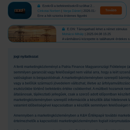
Ezekről a befektetésekről szólhat 2026!
Tovább
Cinkotai Norbert
|
Varga Dániel
| 2026.01.07 11:06
Erre a hét sztorira érdemes figyelni
E.ON: Támogatható lehet a német stimulus
Mohácsi Mihály
| 2025.04.08 15:25
A vámháború közepette is találhatunk érdekes s
jogi nyilatkozat
A fenti marketingközleményt a Patria Finance Magyarországi Fióktelepe (a
semmilyen garanciát vagy felelősséget nem vállal arra, hogy a leírt szcená
valóságban is beigazolódnak. A marketingközleményben szereplő bármilyen
vagy a belőlük származó jövedelem változhat, illetve az árfolyamváltozá
eszközökbe történő befektetés értéke csökkenhet. A múltbeli hozamok nem 
általánosak, tájékoztató jellegűek, csak a szerző adott időpontban készítet
marketingközleményben szereplő információk a készítők által hitelesnek t
valamint időbeliségével kapcsolatban a készítők semmilyen felelősséget 
Amennyiben a marketingközleményben a K&H Értékpapír további marketi
értelmezhetők a kapcsolódó marketingközleményben foglalt iránymutatáso