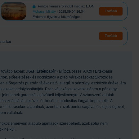
Fontos támaszról indult meg az E.ON
Tovább
Mohácsi Mihály
| 2025.09.04 16:04
Érdemes figyelni a közműcéget
Tovább
ztorikat
 továbbiakban: „
K&H Értékpapír
”) állította össze. A K&H Értékpapír
riók, előrejelzések és kockázatok a piaci várakozásokat tükrözik és
 előrejelzés pusztán tájékoztató jellegű. A pénzügyi eszközök értéke, ára
sok ezeket befolyásolhatják. Ezen változások következtében a pénzügyi
jelentenek garanciát a jövőbeli teljesítményre. A számszerű adatok
t összeállítását tükrözik, és későbbi módosítás tárgyát képezhetik. A
artott forrásokon alapulnak, azonban azok pontosságával és teljességével,
nem vállalnak.
ngközleményein alapuló ajánlások szerepelnek, azok soha nem
k nélkül.