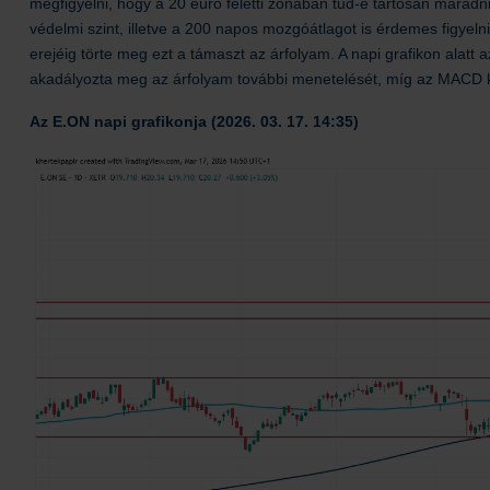
megfigyelni, hogy a 20 euró feletti zónában tud-e tartósan marad
védelmi szint, illetve a 200 napos mozgóátlagot is érdemes figyeln
erejéig törte meg ezt a támaszt az árfolyam. A napi grafikon alatt a
akadályozta meg az árfolyam további menetelését, míg az MACD köz
Az E.ON napi grafikonja (2026. 03. 17. 14:35)