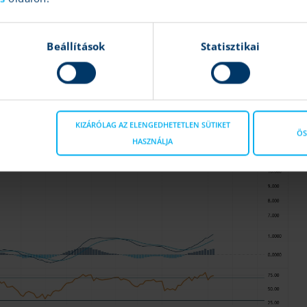
Beállítások
Statisztikai
KIZÁRÓLAG AZ ELENGEDHETETLEN SÜTIKET
ÖS
HASZNÁLJA