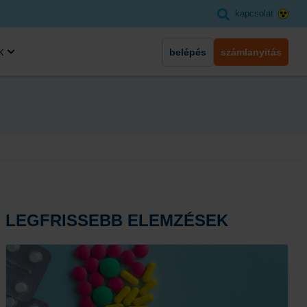
kapcsolat
k
belépés
számlanyitás
LEGFRISSEBB ELEMZÉSEK