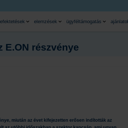
efektetések
elemzések
ügyféltámogatás
ajánlato
az E.ON részvénye
ye, miután az évet kifejezetten erősen indították az
ult az utóbbi időszakban a szektor kapcsán, ami ugyan