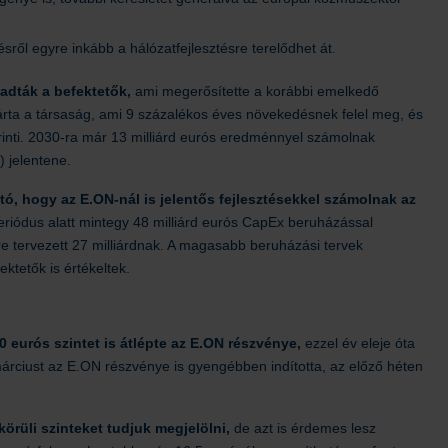
sről egyre inkább a hálózatfejlesztésre terelődhet át.
gadták a befektetők,
ami megerősítette a korábbi emelkedő
 zárta a társaság, ami 9 százalékos éves növekedésnek felel meg, és
t érinti. 2030-ra már 13 milliárd eurós eredménnyel számolnak
 jelentene.
ató, hogy az E.ON-nál is jelentős fejlesztésekkel számolnak az
eriódus alatt mintegy 48 milliárd eurós CapEx beruházással
 tervezett 27 milliárdnak. A magasabb beruházási tervek
ktetők is értékeltek.
0 eurós szintet is átlépte az E.ON részvénye,
ezzel év eleje óta
 márciust az E.ON részvénye is gyengébben indította, az előző héten
örüli szinteket tudjuk megjelölni,
de azt is érdemes lesz