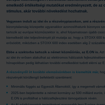
emelkedő értékeltségi mutatókat eredményezett, de az 
stimulus, akár további növekedést hozhatnak.
Vegyesen indult az idei év a részvénypiacokon, ami a részvén
bizonytalanság közepette ugyanakkor azonosíthatunk bizonyos szekt
tartozik az európai közműszektor is, ahol folyamatosan újabb csú
kiemelkedő idei teljesítményét jól mutatja az, hogy a STOXX 600 k
erősödött, miközben a STOXX 600 index esetében alig 2 százaléko
Ebbe a szektorba tartozik a német közműóriás, az E.ON is.
Azt 
az idei év erősen alakulhat az elektromos hálózatok fejlesztésébe
hónapokban pedig láthatóan további emelkedést tudott elérni az E
A részvényről írt korábbi elemzésünkben is kiemeltük már,
hog
részvényét körüllengő befektetői szentiment:
Minimális függés az Egyesült Államoktól, így a megemelt vámok 
2025-ben bejelentette a német kormány az 500 milliárd eurós, i
E.ON is profitálhat a hálózatfejlesztési támogatások révén.
Az AI adatközpontok terjedésével magasabb lesz Európa áramig