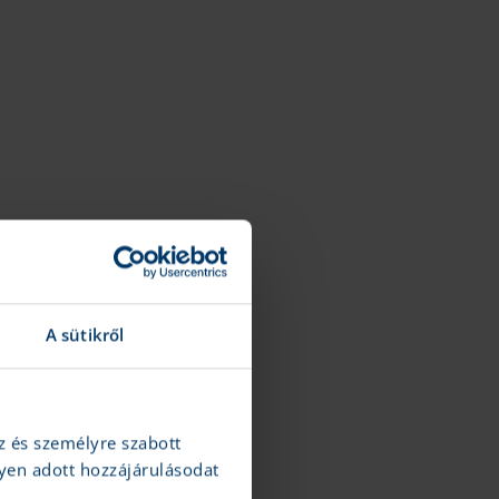
A sütikről
z és személyre szabott
yen adott hozzájárulásodat