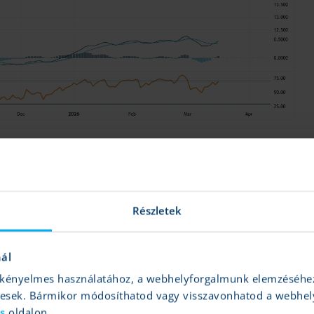
Forrás: TradingView
s 16,5 euró közötti sávban mozgott az E.ON részvénye,
amiből
kérdés, hogy meddig tarthat ki az emelkedő trend. A 20 eurós szint
Részletek
an jelölte ki a részvény 40 euró felett. Az már kevésbé kedvező,
árat határoz meg, igaz, az idei évben rendre a konszenzusos célár
nál
és kényelmes használatához, a webhelyforgalmunk elemzéséhe
gesek. Bármikor módosíthatod vagy visszavonhatod a webhel
ás
oldalon.