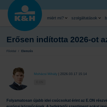
miért mi?
szolgáltatások
b
Erősen indította 2026-ot 
Főoldal
/
Elemzés
Mohácsi Mihály
|
2026.03.17 15:14
E.ON
Folyamatosan újabb idei csúcsokat érint az E.ON részvén
európai közműcégek. A befektetői szentiment sokat jav