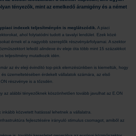
olyan tényezők, mint az emelkedő áramigény és a német
ypiaci indexek teljesítményén is meglátszódik.
A piaci
orokat, ahol folytatódni tudott a tavalyi lendület. Ezek közé
csokat érnek el a nagyobb szereplők részvényárfolyamai. A szektor
özműszektort lefedő alindexe év eleje óta több mint 15 százalékot
s teljesítmény mutatkozik idén.
már az év eleji évindító top-pick elemzésünkben is kiemeltük, hogy
n és üzemeltetésében érdekelt vállalatok számára, az első
.ON részvénye is a tőzsdén.
y az alábbi tényezőknek köszönhetően tovább javulhat az E.ON
inkább közvetett hatással lehetnek a vállalatra.
nfrastruktúra fejlesztésére irányuló stimulus csomagot, amiből az
énye is, további keresletet generálva az európai közműszektor