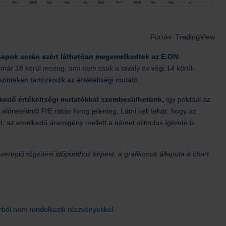
Forrás: TradingView
ónapok során azért láthatóan megemelkedtek az E.ON
l már 18 körül mozog, ami nem csak a tavaly év végi 14 körüli
zinteken tartózkodik az értékeltségi mutató.
lkedő értékeltségi mutatókkal szembesülhetünk,
így például az
lőretekintő P/E rátán forog jelenleg. Látni kell tehát, hogy az
t, az emelkedő áramigény mellett a német stimulus ígérete is
zereplő rögzítési időponthoz képest, a grafikonok állapota a chart
rból nem rendelkezik részvényekkel.