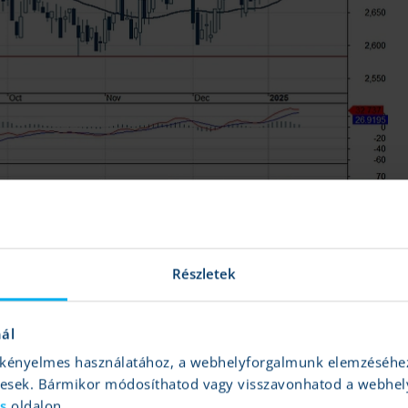
Részletek
ltozásokra nem került sor az előző héten.
Az árfolyam 10 500 és
az 50 napos mozgóátlagnál, ugyanakkor láthatóan már néhány hete
nál
óbb határozottabb irány várható a napi grafikonon. A nemzetközi
és kényelmes használatához, a webhelyforgalmunk elemzéséhe
 egyelőre még várni kell, csak február végén teszi közzé friss
gesek. Bármikor módosíthatod vagy visszavonhatod a webhel
íthatja a papírt, miközben a forint egyelőre erősödést mutat, és
ás
oldalon.
ára.