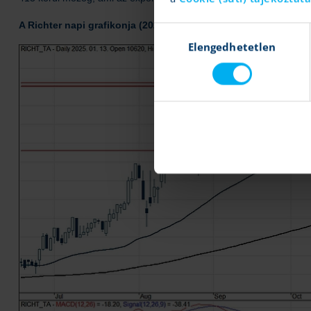
A Richter napi grafikonja (2025. 01. 13. 10:15)
Hozzájárulás
Elengedhetetlen
kiválasztása