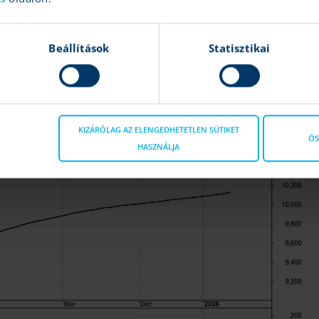
Beállítások
Statisztikai
KIZÁRÓLAG AZ ELENGEDHETETLEN SÜTIKET
ÖS
HASZNÁLJA