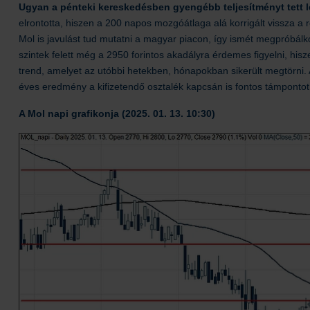
Ugyan a pénteki kereskedésben gyengébb teljesítményt tett le
elrontotta, hiszen a 200 napos mozgóátlaga alá korrigált vissza
Mol is javulást tud mutatni a magyar piacon, így ismét megpróbálk
szintek felett még a 2950 forintos akadályra érdemes figyelni, hiszen
trend, amelyet az utóbbi hetekben, hónapokban sikerült megtörni. 
éves eredmény a kifizetendő osztalék kapcsán is fontos támpontot
A Mol napi grafikonja (2025. 01. 13. 10:30)