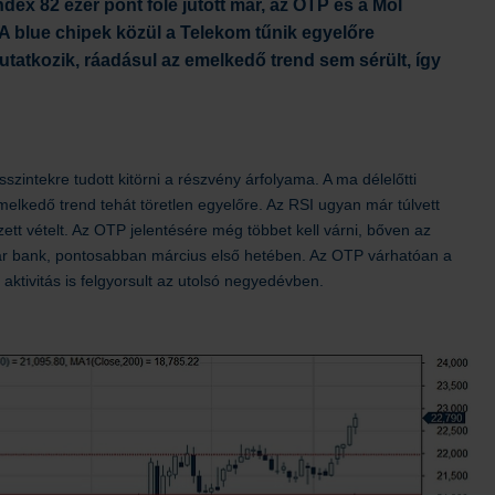
dex 82 ezer pont fölé jutott már, az OTP és a Mol
 A blue chipek közül a Telekom tűnik egyelőre
atkozik, ráadásul az emelkedő trend sem sérült, így
szintekre tudott kitörni a részvény árfolyama. A ma délelőtti
emelkedő trend tehát töretlen egyelőre. Az RSI ugyan már túlvett
tt vételt. Az OTP jelentésére még többet kell várni, bőven az
ar bank, pontosabban március első hetében. Az OTP várhatóan a
 aktivitás is felgyorsult az utolsó negyedévben.