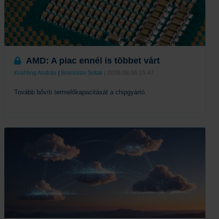
AMD: A piac ennél is többet várt
Krahling András
|
Branislav Sotak
| 2026.08.06 15:47
Tovább bővíti termelőkapacitását a chipgyártó
Tovább