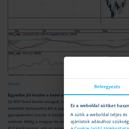
Richter
Beleegyezés
Egyelőre jól kezdte a hetet a Richter a piacon, de nagyobb vá
10 800 forint között mozgott, nagyobb áttörésre nem került sor 
Ez a weboldal sütiket hasz
stabilabb támaszokra lelt a papír 10 400 forint körül, így előbb ut
A sütik a weboldal teljes 
gyorsjelentési szezon is kezdetét veszi a napokban, de a Richterre
ajánlatok adásához szüksé
számait. Addig a magyar és nemzetközi részvénypiaci hangulat alak
a
Cookie (süti) tájékoztat
413 körül mozog, ami az export kapcsán lehet fontos a papír szám