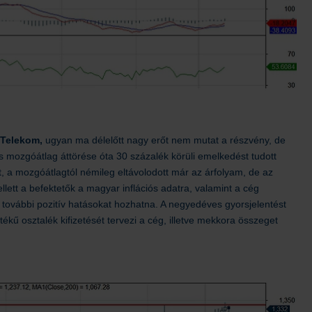
a Telekom,
ugyan ma délelőtt nagy erőt nem mutat a részvény, de
apos mozgóátlag áttörése óta 30 százalék körüli emelkedést tudott
, a mozgóátlagtól némileg eltávolodott már az árfolyam, de az
llett a befektetők a magyar inflációs adatra, valamint a cég
n további pozitív hatásokat hozhatna. A negyedéves gyorsjelentést
ékű osztalék kifizetését tervezi a cég, illetve mekkora összeget