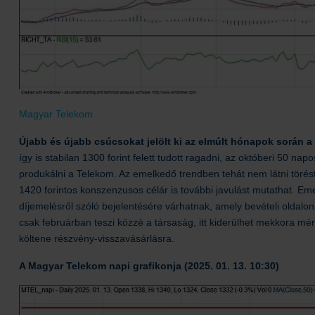
Magyar Telekom
Újabb és újabb csúcsokat jelölt ki az elmúlt hónapok során 
így is stabilan 1300 forint felett tudott ragadni, az októberi 50 n
produkálni a Telekom. Az emelkedő trendben tehát nem látni törést
1420 forintos konszenzusos célár is további javulást mutathat. Eme
díjemelésről szóló bejelentésére várhatnak, amely bevételi oldalo
csak februárban teszi közzé a társaság, itt kiderülhet mekkora mért
költene részvény-visszavásárlásra.
A Magyar Telekom napi grafikonja (2025. 01. 13. 10:30)