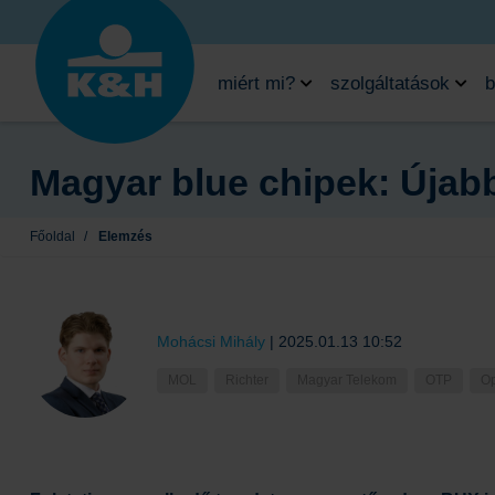
miért mi?
szolgáltatások
b
Magyar blue chipek: Újab
Főoldal
/
Elemzés
Mohácsi Mihály
|
2025.01.13 10:52
MOL
Richter
Magyar Telekom
OTP
O