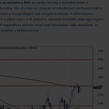
 az asztalra a Mol,
ez pedig némileg a technikai képet is
 a részvény. Ma azonban az olajárak emelkedésével párhuzamosan a
ozhat a mozgóátlagtól való elrugaszkodással. A 2800 forintos
 a júliusi csúcs is itt alakult ki, ahonnan kezdetét vette egy negatív
A negyedéves jelentés majd csak februárban válik aktuálissá, az
 nyújthat a befektetőknek.