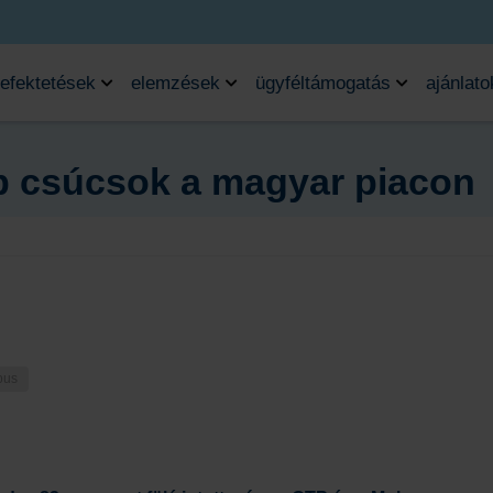
efektetések
elemzések
ügyféltámogatás
ajánlato
b csúcsok a magyar piacon
pus