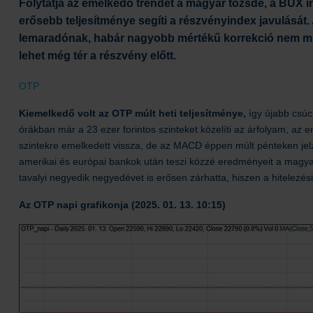
Folytatja az emelkedő trendet a magyar tőzsde, a BUX in
erősebb teljesítménye segíti a részvényindex javulását.
lemaradónak, habár nagyobb mértékű korrekció nem mut
lehet még tér a részvény előtt.
OTP
Kiemelkedő volt az OTP múlt heti teljesítménye,
így újabb csúcs
órákban már a 23 ezer forintos szinteket közelíti az árfolyam, az 
szintekre emelkedett vissza, de az MACD éppen múlt pénteken jelze
amerikai és európai bankok után teszi közzé eredményeit a magy
tavalyi negyedik negyedévet is erősen zárhatta, hiszen a hitelezési
Az OTP napi grafikonja (2025. 01. 13. 10:15)