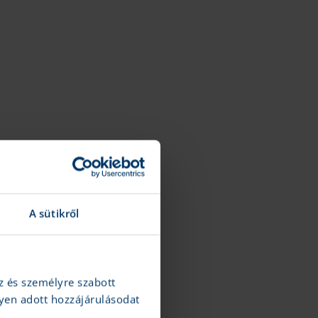
A sütikről
z és személyre szabott
yen adott hozzájárulásodat