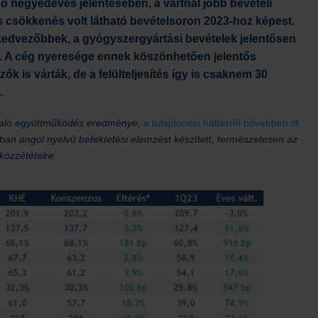
ső negyedéves jelentésében, a vártnál jobb bevételi
csökkenés volt látható bevételsoron 2023-hoz képest.
edvezőbbek, a gyógyszergyártási bevételek jelentősen
k. A cég nyeresége ennek köszönhetően jelentős
k is várták, de a felülteljesítés így is csaknem 30
.
.) való együttműködés eredménye,
a tulajdonosi háttérről bővebben itt
mában angol nyelvű befektetési elemzést készített, természetesen az
közzétételre.