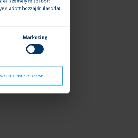
z és személyre szabott
yen adott hozzájárulásodat
Marketing
SZES SÜTI ENGEDÉLYEZÉSE