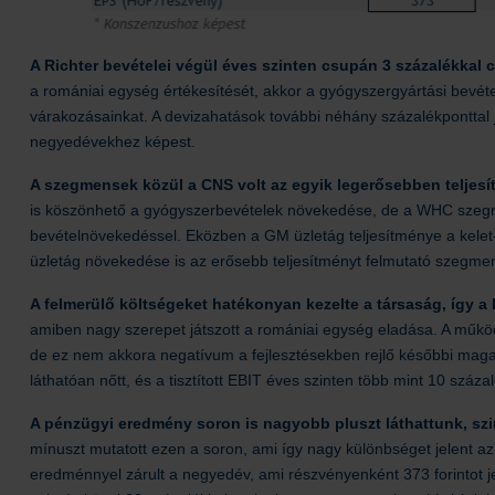
A Richter bevételei végül éves szinten csupán 3 százalékkal
a romániai egység értékesítését, akkor a gyógyszergyártási bevéte
várakozásainkat. A devizahatások további néhány százalékponttal jav
negyedévekhez képest.
A szegmensek közül a CNS volt az egyik legerősebben teljesí
is köszönhető a gyógyszerbevételek növekedése, de a WHC szegmens
bevételnövekedéssel. Eközben a GM üzletág teljesítménye a kelet-
üzletág növekedése is az erősebb teljesítményt felmutató szegmen
A felmerülő költségeket hatékonyan kezelte a társaság, így a
amiben nagy szerepet játszott a romániai egység eladása. A műkö
de ez nem akkora negatívum a fejlesztésekben rejlő későbbi magas
láthatóan nőtt, és a tisztított EBIT éves szinten több mint 10 százalé
A pénzügyi eredmény soron is nagyobb pluszt láthattunk, szi
mínuszt mutatott ezen a soron, ami így nagy különbséget jelent az 
eredménnyel zárult a negyedév, ami részvényenként 373 forintot je