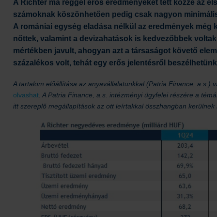
A Richter ma reggel erős eredményeket tett közzé az el
számoknak köszönhetően pedig csak nagyon minimális 
A romániai egység eladása nélkül az eredmények még k
nőttek, valamint a devizahatások is kedvezőbbek volta
mértékben javult, ahogyan azt a társaságot követő elemző
százalékos volt, tehát egy erős jelentésről beszélhetünk
A tartalom előállítása az anyavállalatunkkal (Patria Finance, a.s
olvashat
. A Patria Finance, a.s. intézményi ügyfelei részére a té
itt szereplő megállapítások az ott leírtakkal összhangban kerülnek 