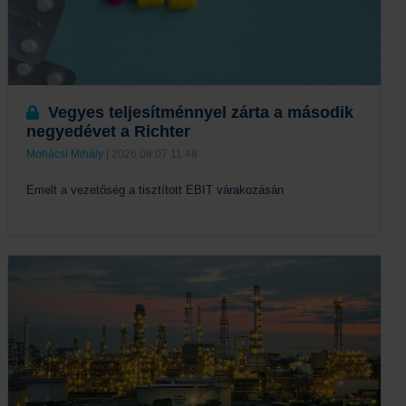
Vegyes teljesítménnyel zárta a második
negyedévet a Richter
Mohácsi Mihály
| 2026.08.07 11:48
Emelt a vezetőség a tisztított EBIT várakozásán
Tovább