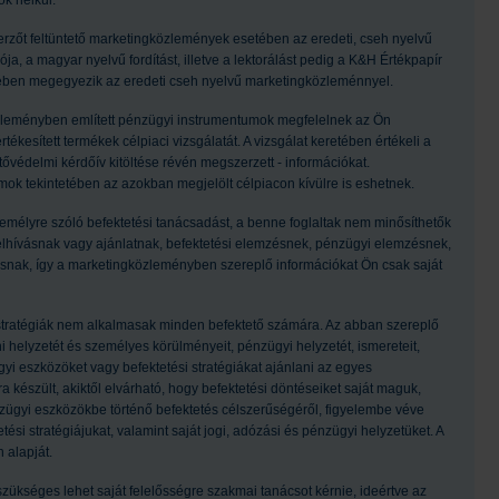
k nélkül.
szerzőt feltüntető marketingközlemények esetében az eredeti, cseh nyelvű
a, a magyar nyelvű fordítást, illetve a lektorálást pedig a K&H Értékpapír
egében megegyezik az eredeti cseh nyelvű marketingközleménnyel.
leményben említett pénzügyi instrumentumok megfelelnek az Ön
kesített termékek célpiaci vizsgálatát. A vizsgálat keretében értékeli a
tővédelmi kérdőív kitöltése révén megszerzett - információkat.
ok tekintetében az azokban megjelölt célpiacon kívülre is eshetnek.
emélyre szóló befektetési tanácsadást, a benne foglaltak nem minősíthetők
felhívásnak vagy ajánlatnak, befektetési elemzésnek, pénzügyi elemzésnek,
ásnak, így a marketingközleményben szereplő információkat Ön csak saját
 stratégiák nem alkalmasak minden befektető számára. Az abban szereplő
helyzetét és személyes körülményeit, pénzügyi helyzetét, ismereteit,
ügyi eszközöket vagy befektetési stratégiákat ajánlani az egyes
készült, akiktől elvárható, hogy befektetési döntéseiket saját maguk,
ügyi eszközökbe történő befektetés célszerűségéről, figyelembe véve
ési stratégiájukat, valamint saját jogi, adózási és pénzügyi helyzetüket. A
 alapját.
ükséges lehet saját felelősségre szakmai tanácsot kérnie, ideértve az