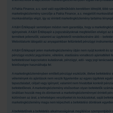
értelmezhetők a kapcsolódó marketingközleményben foglalt iránymutatáso
A Patria Finance, a.s.-szel való együttműködés keretében létrejött, több 
marketingközlemény szerzője a Patria Finance, a.s. megjelölt munkavállalój
munkavállalója végzi, így az érintett marketingközlemény tartalma lény
A K&H Értékpapír semmilyen módon nem garantálja, hogy a marketingköz
igényeinek. A K&H Értékpapír a jogszabályoknak megfelelően elvégzi az érté
termékek jellemzőit, valamint az ügyfelekről rendelkezésére álló – befekte
Weboldalunk látogatói az anyagainkban feltüntetett pénzügyi instrumentum
A K&H Értékpapír jelen marketingközlemény útján nem nyújt konkrét és sz
pénzügyi eszköz jegyzésére, vételére, eladására vonatkozó ajánlattételi 
befektetéssel kapcsolatos kutatásnak, pénzügyi, adó- vagy jogi tanácsad
felelősségre használhatja fel.
A marketingközleményben említett pénzügyi eszközök, illetve befektetési
vélemények és ajánlások nem veszik figyelembe az egyes ügyfelek egyéni 
tapasztalatait, céljait vagy igényeit, valamint nem hivatottak konkrét pénz
befektetőknek. A marketingközlemény elsősorban olyan befektetők számára 
önállóan hozzák meg és döntsenek a marketingközleménnyel érintett pénz
különösen az árat, a lehetséges veszélyeket és kockázatokat, saját befektet
marketingközlemény maga nem képezheti a befektetési döntések egyetlen
A befektetőnek a befektetés alkalmasságának megítélése szempontjából sz