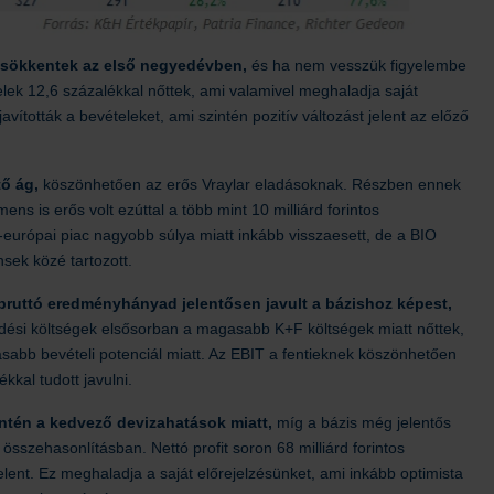
 csökkentek az első negyedévben,
és ha nem vesszük figyelembe
lek 12,6 százalékkal nőttek, ami valamivel meghaladja saját
ították a bevételeket, ami szintén pozitív változást jelent az előző
tő ág,
köszönhetően az erős Vraylar eladásoknak. Részben ennek
 is erős volt ezúttal a több mint 10 milliárd forintos
európai piac nagyobb súlya miatt inkább visszaesett, de a BIO
sek közé tartozott.
 bruttó eredményhányad jelentősen javult a bázishoz képest,
dési költségek elsősorban a magasabb K+F költségek miatt nőttek,
abb bevételi potenciál miatt. Az EBIT a fentieknek köszönhetően
kkal tudott javulni.
ntén a kedvező devizahatások miatt,
míg a bázis még jelentős
összehasonlításban. Nettó profit soron 68 milliárd forintos
lent. Ez meghaladja a saját előrejelzésünket, ami inkább optimista