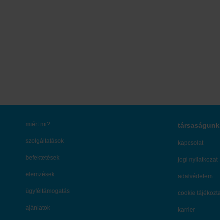
miért mi?
társaságunk
szolgáltatások
kapcsolat
befektetések
jogi nyilatkozat
elemzések
adatvédelem
ügyféltámogatás
cookie tájékozt
ajánlatok
karrier