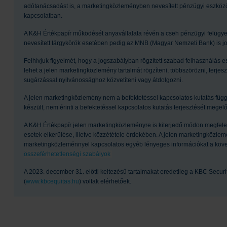
adótanácsadást is, a marketingközleményben nevesített pénzügyi eszközök
kapcsolatban.
A K&H Értékpapír működését anyavállalata révén a cseh pénzügyi felügye
nevesített tárgykörök esetében pedig az MNB (Magyar Nemzeti Bank) is jo
Felhívjuk figyelmét, hogy a jogszabályban rögzített szabad felhasználás e
lehet a jelen marketingközlemény tartalmát rögzíteni, többszörözni, terje
sugárzással nyilvánossághoz közvetíteni vagy átdolgozni.
A jelen marketingközlemény nem a befektetéssel kapcsolatos kutatás fü
készült, nem érinti a befektetéssel kapcsolatos kutatás terjesztését megel
A K&H Értékpapír jelen marketingközleményre is kiterjedő módon megfelelő
esetek elkerülése, illetve közzététele érdekében. A jelen marketingközl
marketingközleménnyel kapcsolatos egyéb lényeges információkat a követke
összeférhetetlenségi szabályok
A 2023. december 31. előtti keltezésű tartalmakat eredetileg a KBC Securi
(
www.kbcequitas.hu
) voltak elérhetőek.