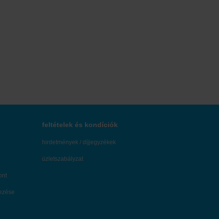
feltételek és kondíciók
hirdetmények / díjjegyzékek
üzletszabályzat
ont
dezése