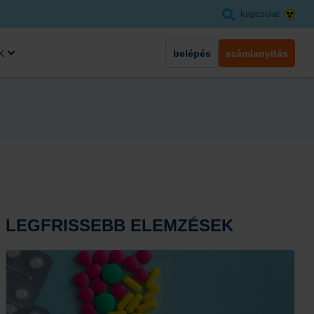
kapcsolat
k
belépés
számlanyitás
LEGFRISSEBB ELEMZÉSEK