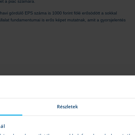
het a piac számára.
havi gördülő EPS száma is 1000 forint fölé erősödött a sokkal
lalat fundamentumai is erős képet mutatnak, amit a gyorsjelentés
Részletek
rból nem rendelkezik részvényekkel.
nál
Erős jelentés jöhet a Richtertől
Tovább
Cinkotai Norbert
| 2024.05.13 10:22