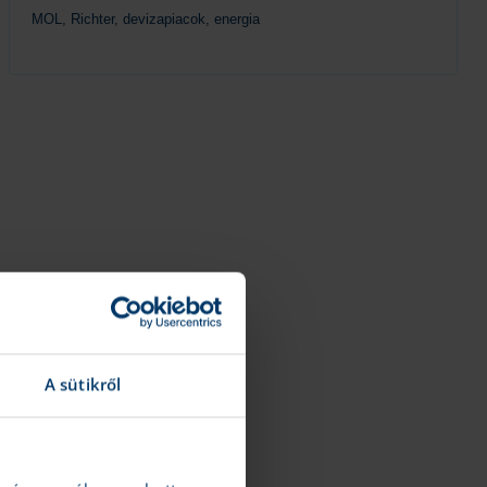
MOL, Richter, devizapiacok, energia
Tovább
A sütikről