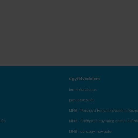
ügyfélvédelem
termékkatalógus
panaszkezelés
MNB - Pénzügyi Fogyasztóvédelmi Közp
atás
MNB - Értékpapír egyenleg online lekér
MNB - pénzügyi navigátor