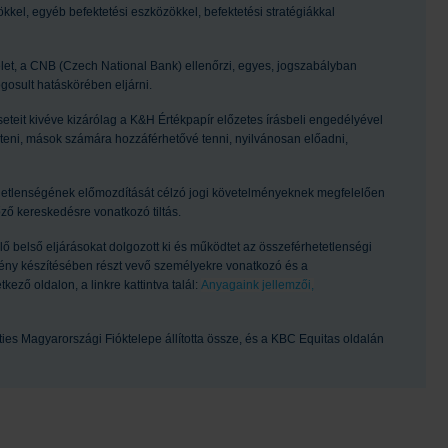
kel, egyéb befektetési eszközökkel, befektetési stratégiákkal
let, a CNB (Czech National Bank) ellenőrzi, egyes, jogszabályban
gosult hatáskörében eljárni.
seteit kivéve kizárólag a K&H Értékpapír előzetes írásbeli engedélyével
szteni, mások számára hozzáférhetővé tenni, nyilvánosan előadni,
ggetlenségének előmozdítását célzó jogi követelményeknek megfelelően
őző kereskedésre vonatkozó tiltás.
 belső eljárásokat dolgozott ki és működtet az összeférhetetlenségi
emény készítésében részt vevő személyekre vonatkozó és a
ző oldalon, a linkre kattintva talál:
Anyagaink jellemzői,
ties Magyarországi Fióktelepe állította össze, és a KBC Equitas oldalán