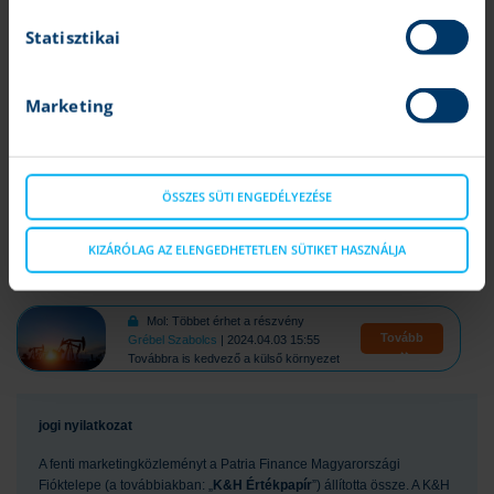
OTP, Mol, Richter, Magyar Telekom, Opus
Statisztikai
Van még potenciál a Telekomban
Tovább
Varga Dániel
| 2024.04.16 14:00
Erős növekedési kilátások a cégnél
Marketing
Magyar blue chipek: Felülteljesítő a magyar részvénypiac
Tovább
Varga Dániel
| 2024.04.15 11:32
OTP, Mol, Richter, Magyar Telekom, Opus
ÖSSZES SÜTI ENGEDÉLYEZÉSE
Magyar blue chipek: Kitart a javulás a magyar piacon
KIZÁRÓLAG AZ ELENGEDHETETLEN SÜTIKET HASZNÁLJA
Tovább
Mohácsi Mihály
| 2024.04.08 11:05
OTP, Mol, Richter, Magyar Telekom, Opus
Mol: Többet érhet a részvény
Tovább
Grébel Szabolcs
| 2024.04.03 15:55
Továbbra is kedvező a külső környezet
jogi nyilatkozat
A fenti marketingközleményt a Patria Finance Magyarországi
Fióktelepe (a továbbiakban: „
K&H Értékpapír
”) állította össze. A K&H