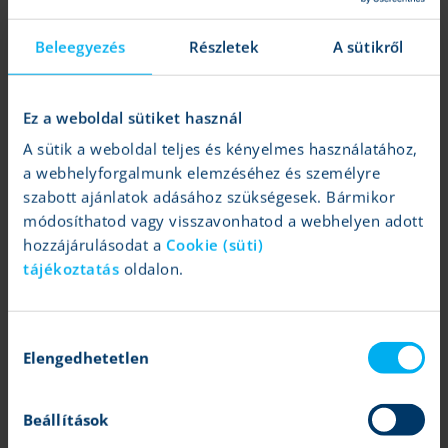
Beleegyezés
Részletek
A sütikről
Ez a weboldal sütiket használ
A sütik a weboldal teljes és kényelmes használatához,
a webhelyforgalmunk elemzéséhez és személyre
szabott ajánlatok adásához szükségesek. Bármikor
módosíthatod vagy visszavonhatod a webhelyen adott
Tartalom lezárása:
2024.04.29 11:54
hozzájárulásodat a
Cookie (süti)
Időtartam:
Rövid táv (néhány hét)
tájékoztatás
oldalon.
Elemzői kitettség:
Az elemzés magyar szerzője a fenti
értékpapírból nem rendelkezik részvényekkel.
Hozzájárulás
OTP: Még mindig alacsonyan értékelt
Elengedhetetlen
Tovább
Grébel Szabolcs
| 2024.04.26 14:45
kiválasztása
Erősen teljesít a bankcsoport
Beállítások
Magyar blue chipek: Megakadt a lendület
Tovább
Grébel Szabolcs
| 2024.04.22 11:06