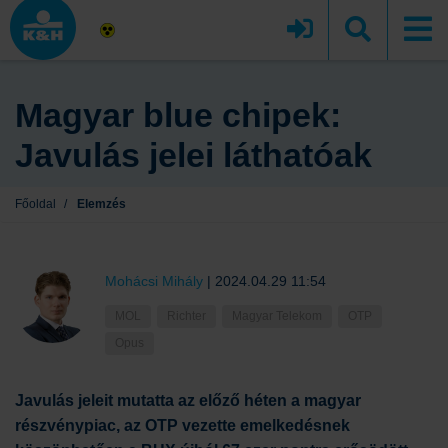
Magyar blue chipek:
Javulás jelei láthatóak
Főoldal
/
Elemzés
Mohácsi Mihály
|
2024.04.29 11:54
MOL
Richter
Magyar Telekom
OTP
Opus
Javulás jeleit mutatta az előző héten a magyar
részvénypiac, az OTP vezette emelkedésnek