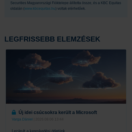
Securities Magyarországi Fióktelepe állította össze, és a KBC Equitas
oldalán (
www.kbcequitas.hu
) voltak elérhetőek.
LEGFRISSEBB ELEMZÉSEK
Új idei csúcsokra került a Microsoft
Varga Dániel
| 2026.08.06 13:44
Lezárult a kereskedési ötletünk