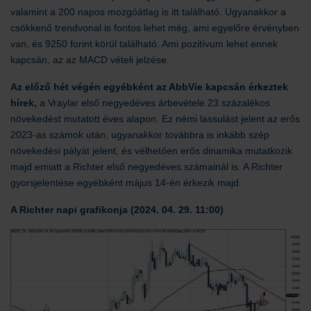
valamint a 200 napos mozgóátlag is itt található. Ugyanakkor a
csökkenő trendvonal is fontos lehet még, ami egyelőre érvényben
van, és 9250 forint körül található. Ami pozitívum lehet ennek
kapcsán, az az MACD vételi jelzése.
Az előző hét végén egyébként az AbbVie kapcsán érkeztek
hírek,
a Vraylar első negyedéves árbevétele 23 százalékos
növekedést mutatott éves alapon. Ez némi lassulást jelent az erős
2023-as számok után, ugyanakkor továbbra is inkább szép
növekedési pályát jelent, és vélhetően erős dinamika mutatkozik
majd emiatt a Richter első negyedéves számainál is. A Richter
gyorsjelentése egyébként május 14-én érkezik majd.
A Richter napi grafikonja (2024. 04. 29. 11:00)