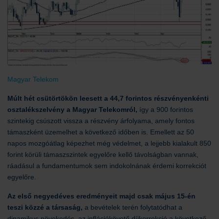
Magyar Telekom
Múlt hét csütörtökön leesett a 44,7 forintos részvényenkénti
osztalékszelvény a Magyar Telekomról,
így a 900 forintos
szintekig csúszott vissza a részvény árfolyama, amely fontos
támaszként üzemelhet a következő időben is. Emellett az 50
napos mozgóátlag képezhet még védelmet, a lejjebb kialakult 850
forint körüli támaszszintek egyelőre kellő távolságban vannak,
ráadásul a fundamentumok sem indokolnának érdemi korrekciót
egyelőre.
Az első negyedéves eredményeit majd csak május 15-én
teszi közzé a társaság,
a bevételek terén folytatódhat a
dinamikus növekedés, az inflációkövető díjkorrekció a következő