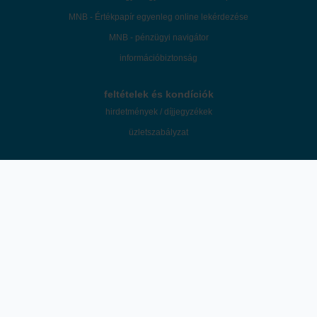
MNB - Értékpapír egyenleg online lekérdezése
MNB - pénzügyi navigátor
információbiztonság
feltételek és kondíciók
hirdetmények / díjjegyzékek
üzletszabályzat
©2026 Patria Finance Magyarországi Fióktelepe. A "K&H Értékpapír" a Patria
Finance Magyarországi Fióktelepe mint az ügyfelek tényleges befektetési
szolgáltatója által használt márkanév.
A honlapon megjelenő marketingközlemények és egyéb tartalmak útján a
K&H Értékpapír nem nyújt konkrét és személyre szóló befektetési
tanácsadást, a leírtak nem minősíthetők pénzügyi eszköz jegyzésére,
vételére, eladására vonatkozó ajánlattételi felhívásnak vagy ajánlatnak,
befektetési elemzésnek, pénzügyi elemzésnek, befektetéssel kapcsolatos
kutatásnak, pénzügyi, adó- vagy jogi tanácsadásnak, így a honlapon