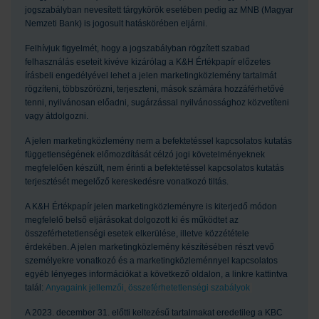
jogszabályban nevesített tárgykörök esetében pedig az MNB (Magyar
Nemzeti Bank) is jogosult hatáskörében eljárni.
Felhívjuk figyelmét, hogy a jogszabályban rögzített szabad
felhasználás eseteit kivéve kizárólag a K&H Értékpapír előzetes
írásbeli engedélyével lehet a jelen marketingközlemény tartalmát
rögzíteni, többszörözni, terjeszteni, mások számára hozzáférhetővé
tenni, nyilvánosan előadni, sugárzással nyilvánossághoz közvetíteni
vagy átdolgozni.
A jelen marketingközlemény nem a befektetéssel kapcsolatos kutatás
függetlenségének előmozdítását célzó jogi követelményeknek
megfelelően készült, nem érinti a befektetéssel kapcsolatos kutatás
terjesztését megelőző kereskedésre vonatkozó tiltás.
A K&H Értékpapír jelen marketingközleményre is kiterjedő módon
megfelelő belső eljárásokat dolgozott ki és működtet az
összeférhetetlenségi esetek elkerülése, illetve közzététele
érdekében. A jelen marketingközlemény készítésében részt vevő
személyekre vonatkozó és a marketingközleménnyel kapcsolatos
egyéb lényeges információkat a következő oldalon, a linkre kattintva
talál:
Anyagaink jellemzői, összeférhetetlenségi szabályok
A 2023. december 31. előtti keltezésű tartalmakat eredetileg a KBC