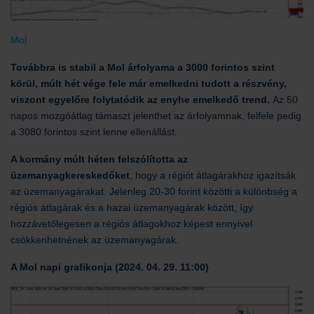
Mol
Továbbra is stabil a Mol árfolyama a 3000 forintos szint
körül, múlt hét vége fele már emelkedni tudott a részvény,
viszont egyelőre folytatódik az enyhe emelkedő trend.
Az 50
napos mozgóátlag támaszt jelenthet az árfolyamnak, felfele pedig
a 3080 forintos szint lenne ellenállást.
A kormány múlt héten felszólította az
üzemanyagkereskedőket
, hogy a régiót átlagárakhoz igazítsák
az üzemanyagárakat. Jelenleg 20-30 forint közötti a különbség a
régiós átlagárak és a hazai üzemanyagárak között, így
hozzávetőlegesen a régiós átlagokhoz képest ennyivel
csökkenhetnének az üzemanyagárak.
A Mol napi grafikonja (2024. 04. 29. 11:00)