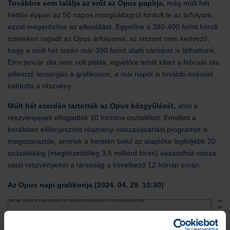
Továbbra sem találja az erőt az Opus papírja,
még múlt hét
hétfőn éppen az 50 napos mozgóátlagról fordult le az árfolyam,
ezzel megerősítve az ellenállást. Egyelőre a 380-400 forint körüli
szinteken ragadt az Opus árfolyama, az viszont nem kedvező,
hogy a múlt hét során már 390 forint alatti záróárat is láthattunk.
Erre január óta nem volt példa, egyelőre tehát kitart a február óta
jellemző lecsorgás a grafikonon, a mai napot is további eséssel
indította a részvény.
Múlt hét szerdán tartották az Opus közgyűlését,
ahol a
részvényesek elfogadták 10 forintos osztalékot. Emellett a
korábban előterjesztett részvény-visszavásárlási programot is
megszavazták, aminek a keretén belül az alaptőke legfeljebb 20
százalékáig (megközelítőleg 3,5 milliárd forint) vásárolhat vissza
saját részvényeket a társaság a következő 12 hónap során.
Az Opus napi grafikonja (2024. 04. 29. 10:30)