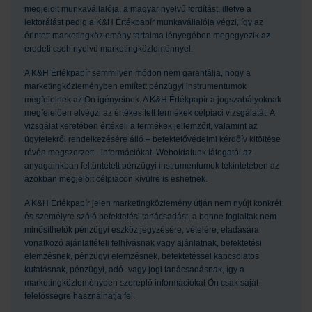
megjelölt munkavállalója, a magyar nyelvű fordítást, illetve a
lektorálást pedig a K&H Értékpapír munkavállalója végzi, így az
érintett marketingközlemény tartalma lényegében megegyezik az
eredeti cseh nyelvű marketingközleménnyel.
A K&H Értékpapír semmilyen módon nem garantálja, hogy a
marketingközleményben említett pénzügyi instrumentumok
megfelelnek az Ön igényeinek. A K&H Értékpapír a jogszabályoknak
megfelelően elvégzi az értékesített termékek célpiaci vizsgálatát. A
vizsgálat keretében értékeli a termékek jellemzőit, valamint az
ügyfelekről rendelkezésére álló – befektetővédelmi kérdőív kitöltése
révén megszerzett - információkat. Weboldalunk látogatói az
anyagainkban feltüntetett pénzügyi instrumentumok tekintetében az
azokban megjelölt célpiacon kívülre is eshetnek.
A K&H Értékpapír jelen marketingközlemény útján nem nyújt konkrét
és személyre szóló befektetési tanácsadást, a benne foglaltak nem
minősíthetők pénzügyi eszköz jegyzésére, vételére, eladására
vonatkozó ajánlattételi felhívásnak vagy ajánlatnak, befektetési
elemzésnek, pénzügyi elemzésnek, befektetéssel kapcsolatos
kutatásnak, pénzügyi, adó- vagy jogi tanácsadásnak, így a
marketingközleményben szereplő információkat Ön csak saját
felelősségre használhatja fel.