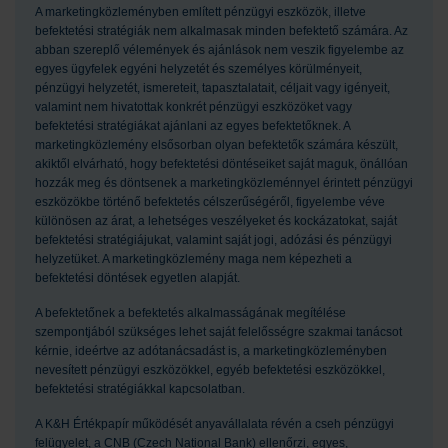
A marketingközleményben említett pénzügyi eszközök, illetve
befektetési stratégiák nem alkalmasak minden befektető számára. Az
abban szereplő vélemények és ajánlások nem veszik figyelembe az
egyes ügyfelek egyéni helyzetét és személyes körülményeit,
pénzügyi helyzetét, ismereteit, tapasztalatait, céljait vagy igényeit,
valamint nem hivatottak konkrét pénzügyi eszközöket vagy
befektetési stratégiákat ajánlani az egyes befektetőknek. A
marketingközlemény elsősorban olyan befektetők számára készült,
akiktől elvárható, hogy befektetési döntéseiket saját maguk, önállóan
hozzák meg és döntsenek a marketingközleménnyel érintett pénzügyi
eszközökbe történő befektetés célszerűségéről, figyelembe véve
különösen az árat, a lehetséges veszélyeket és kockázatokat, saját
befektetési stratégiájukat, valamint saját jogi, adózási és pénzügyi
helyzetüket. A marketingközlemény maga nem képezheti a
befektetési döntések egyetlen alapját.
A befektetőnek a befektetés alkalmasságának megítélése
szempontjából szükséges lehet saját felelősségre szakmai tanácsot
kérnie, ideértve az adótanácsadást is, a marketingközleményben
nevesített pénzügyi eszközökkel, egyéb befektetési eszközökkel,
befektetési stratégiákkal kapcsolatban.
A K&H Értékpapír működését anyavállalata révén a cseh pénzügyi
felügyelet, a CNB (Czech National Bank) ellenőrzi, egyes,