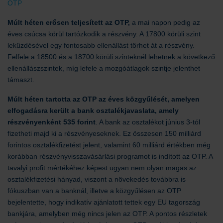
OTP
Múlt héten erősen teljesített az OTP,
a mai napon pedig az
éves csúcsa körül tartózkodik a részvény. A 17800 körüli szint
leküzdésével egy fontosabb ellenállást törhet át a részvény.
Felfele a 18500 és a 18700 körüli szinteknél lehetnek a következő
ellenállászszintek, míg lefele a mozgóátlagok szintje jelenthet
támaszt.
Múlt héten tartotta az OTP az éves közgyűlését, amelyen
elfogadásra került a bank osztalékjavaslata, amely
részvényenként 535 forint
. A bank az osztalékot június 3-tól
fizetheti majd ki a részvényeseknek. Ez összesen 150 milliárd
forintos osztalékfizetést jelent, valamint 60 milliárd értékben még
korábban részvényvisszavásárlási programot is indított az OTP. A
tavalyi profit mértékéhez képest ugyan nem olyan magas az
osztalékfizetési hányad, viszont a növekedés továbbra is
fókuszban van a banknál, illetve a közgyűlésen az OTP
bejelentette, hogy indikatív ajánlatott tettek egy EU tagország
bankjára, amelyben még nincs jelen az OTP. A pontos részletek