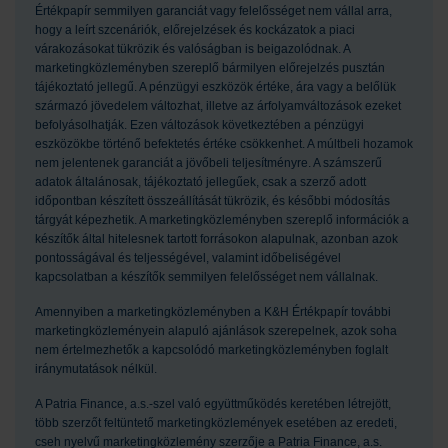
Értékpapír semmilyen garanciát vagy felelősséget nem vállal arra,
hogy a leírt szcenáriók, előrejelzések és kockázatok a piaci
várakozásokat tükrözik és valóságban is beigazolódnak. A
marketingközleményben szereplő bármilyen előrejelzés pusztán
tájékoztató jellegű. A pénzügyi eszközök értéke, ára vagy a belőlük
származó jövedelem változhat, illetve az árfolyamváltozások ezeket
befolyásolhatják. Ezen változások következtében a pénzügyi
eszközökbe történő befektetés értéke csökkenhet. A múltbeli hozamok
nem jelentenek garanciát a jövőbeli teljesítményre. A számszerű
adatok általánosak, tájékoztató jellegűek, csak a szerző adott
időpontban készített összeállítását tükrözik, és későbbi módosítás
tárgyát képezhetik. A marketingközleményben szereplő információk a
készítők által hitelesnek tartott forrásokon alapulnak, azonban azok
pontosságával és teljességével, valamint időbeliségével
kapcsolatban a készítők semmilyen felelősséget nem vállalnak.
Amennyiben a marketingközleményben a K&H Értékpapír további
marketingközleményein alapuló ajánlások szerepelnek, azok soha
nem értelmezhetők a kapcsolódó marketingközleményben foglalt
iránymutatások nélkül.
A Patria Finance, a.s.-szel való együttműködés keretében létrejött,
több szerzőt feltüntető marketingközlemények esetében az eredeti,
cseh nyelvű marketingközlemény szerzője a Patria Finance, a.s.