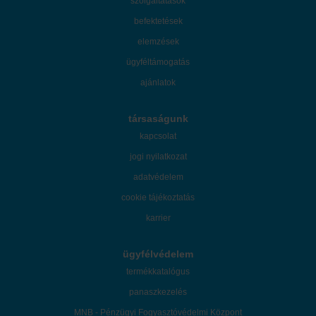
szolgáltatások
befektetések
elemzések
ügyféltámogatás
ajánlatok
társaságunk
kapcsolat
jogi nyilatkozat
adatvédelem
cookie tájékoztatás
karrier
ügyfélvédelem
termékkatalógus
panaszkezelés
MNB - Pénzügyi Fogyasztóvédelmi Központ