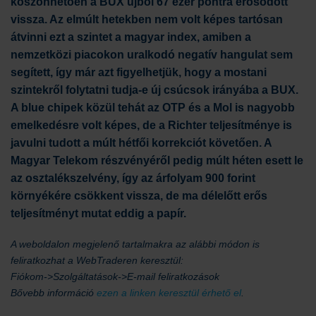
köszönhetően a BUX újból 67 ezer pontra erősödött
vissza. Az elmúlt hetekben nem volt képes tartósan
átvinni ezt a szintet a magyar index, amiben a
nemzetközi piacokon uralkodó negatív hangulat sem
segített, így már azt figyelhetjük, hogy a mostani
szintekről folytatni tudja-e új csúcsok irányába a BUX.
A blue chipek közül tehát az OTP és a Mol is nagyobb
emelkedésre volt képes, de a Richter teljesítménye is
javulni tudott a múlt hétfői korrekciót követően. A
Magyar Telekom részvényéről pedig múlt héten esett le
az osztalékszelvény, így az árfolyam 900 forint
környékére csökkent vissza, de ma délelőtt erős
teljesítményt mutat eddig a papír.
A weboldalon megjelenő tartalmakra az alábbi módon is
feliratkozhat a WebTraderen keresztül:
Fiókom->Szolgáltatások->E-mail feliratkozások
Bővebb információ
ezen a linken keresztül érhető el
.