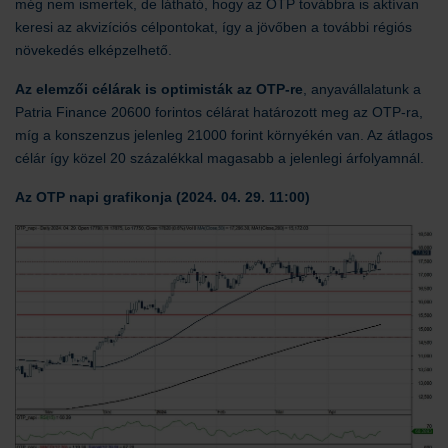
még nem ismertek, de látható, hogy az OTP továbbra is aktívan
keresi az akvizíciós célpontokat, így a jövőben a további régiós
növekedés elképzelhető.
Az elemzői célárak is optimisták az OTP-re
, anyavállalatunk a
Patria Finance 20600 forintos célárat határozott meg az OTP-ra,
míg a konszenzus jelenleg 21000 forint környékén van. Az átlagos
célár így közel 20 százalékkal magasabb a jelenlegi árfolyamnál.
Az OTP napi grafikonja (2024. 04. 29. 11:00)