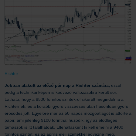
Richter
Jobban alakult az előző pár nap a Richter számára,
ezzel
pedig a technikai képen is kedvező változásokra került sor.
Látható, hogy a 8500 forintos szintekről sikerült megindulnia a
Richternek, és a korábbi gyors visszaesés után hasonlóan gyors
erősödés jött. Egyelőre már az 50 napos mozgóátlagot is áttörte a
papír, ami jelenleg 9100 forintnál húzódik, így az elődleges
támaszok is itt találhatóak. Ellenállásként ki kell emelni a 9400
forintos szintet, ez az április eleji szintekkel egyezne meg,