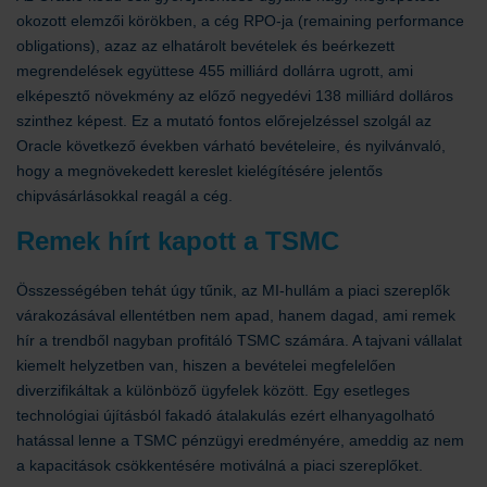
okozott elemzői körökben, a cég RPO-ja (remaining performance
obligations), azaz az elhatárolt bevételek és beérkezett
megrendelések együttese 455 milliárd dollárra ugrott, ami
elképesztő növekmény az előző negyedévi 138 milliárd dolláros
szinthez képest. Ez a mutató fontos előrejelzéssel szolgál az
Oracle következő években várható bevételeire, és nyilvánvaló,
hogy a megnövekedett kereslet kielégítésére jelentős
chipvásárlásokkal reagál a cég.
Remek hírt kapott a TSMC
Összességében tehát úgy tűnik, az MI-hullám a piaci szereplők
várakozásával ellentétben nem apad, hanem dagad, ami remek
hír a trendből nagyban profitáló TSMC számára. A tajvani vállalat
kiemelt helyzetben van, hiszen a bevételei megfelelően
diverzifikáltak a különböző ügyfelek között. Egy esetleges
technológiai újításból fakadó átalakulás ezért elhanyagolható
hatással lenne a TSMC pénzügyi eredményére, ameddig az nem
a kapacitások csökkentésére motiválná a piaci szereplőket.