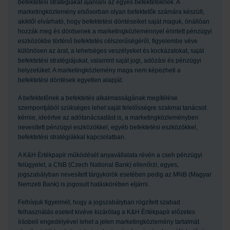
befektetési stratégiákat ajánlani az egyes befektetőknek. A
marketingközlemény elsősorban olyan befektetők számára készült,
akiktől elvárható, hogy befektetési döntéseiket saját maguk, önállóan
hozzák meg és döntsenek a marketingközleménnyel érintett pénzügyi
eszközökbe történő befektetés célszerűségéről, figyelembe véve
különösen az árat, a lehetséges veszélyeket és kockázatokat, saját
befektetési stratégiájukat, valamint saját jogi, adózási és pénzügyi
helyzetüket. A marketingközlemény maga nem képezheti a
befektetési döntések egyetlen alapját.
A befektetőnek a befektetés alkalmasságának megítélése
szempontjából szükséges lehet saját felelősségre szakmai tanácsot
kérnie, ideértve az adótanácsadást is, a marketingközleményben
nevesített pénzügyi eszközökkel, egyéb befektetési eszközökkel,
befektetési stratégiákkal kapcsolatban.
A K&H Értékpapír működését anyavállalata révén a cseh pénzügyi
felügyelet, a CNB (Czech National Bank) ellenőrzi, egyes,
jogszabályban nevesített tárgykörök esetében pedig az MNB (Magyar
Nemzeti Bank) is jogosult hatáskörében eljárni.
Felhívjuk figyelmét, hogy a jogszabályban rögzített szabad
felhasználás eseteit kivéve kizárólag a K&H Értékpapír előzetes
írásbeli engedélyével lehet a jelen marketingközlemény tartalmát