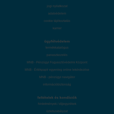
jogi nyilatkozat
adatvédelem
cookie tájékoztatás
karrier
ügyfélvédelem
termékkatalógus
panaszkezelés
MNB - Pénzügyi Fogyasztóvédelmi Központ
MNB - Értékpapír egyenleg online lekérdezése
MNB - pénzügyi navigátor
információbiztonság
feltételek és kondíciók
hirdetmények / díjjegyzékek
üzletszabályzat