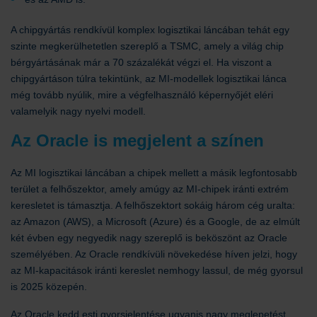
A chipgyártás rendkívül komplex logisztikai láncában tehát egy
szinte megkerülhetetlen szereplő a TSMC, amely a világ chip
bérgyártásának már a 70 százalékát végzi el. Ha viszont a
chipgyártáson túlra tekintünk, az MI-modellek logisztikai lánca
még tovább nyúlik, mire a végfelhasználó képernyőjét eléri
valamelyik nagy nyelvi modell.
Az Oracle is megjelent a színen
Az MI logisztikai láncában a chipek mellett a másik legfontosabb
terület a felhőszektor, amely amúgy az MI-chipek iránti extrém
keresletet is támasztja. A felhőszektort sokáig három cég uralta:
az Amazon (AWS), a Microsoft (Azure) és a Google, de az elmúlt
két évben egy negyedik nagy szereplő is beköszönt az Oracle
személyében. Az Oracle rendkívüli növekedése híven jelzi, hogy
az MI-kapacitások iránti kereslet nemhogy lassul, de még gyorsul
is 2025 közepén.
Az Oracle kedd esti gyorsjelentése ugyanis nagy meglepetést