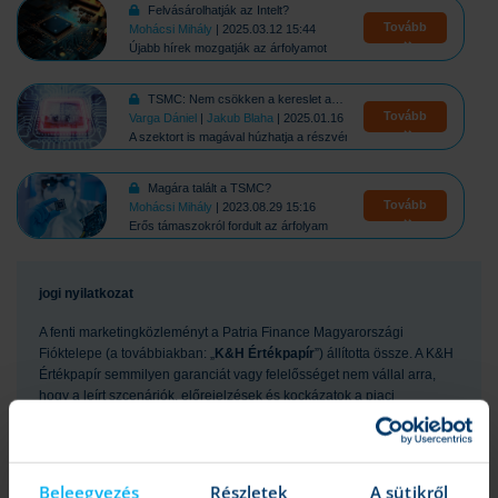
Felvásárolhatják az Intelt?
Tovább
Mohácsi Mihály
| 2025.03.12 15:44
Újabb hírek mozgatják az árfolyamot
TSMC: Nem csökken a kereslet az AI terén
Tovább
Varga Dániel
|
Jakub Blaha
| 2025.01.16 14:53
A szektort is magával húzhatja a részvény
Magára talált a TSMC?
Tovább
Mohácsi Mihály
| 2023.08.29 15:16
Erős támaszokról fordult az árfolyam
jogi nyilatkozat
A fenti marketingközleményt a Patria Finance Magyarországi
Fióktelepe (a továbbiakban: „
K&H Értékpapír
”) állította össze. A K&H
Értékpapír semmilyen garanciát vagy felelősséget nem vállal arra,
hogy a leírt szcenáriók, előrejelzések és kockázatok a piaci
várakozásokat tükrözik és valóságban is beigazolódnak. A
marketingközleményben szereplő bármilyen előrejelzés pusztán
tájékoztató jellegű. A pénzügyi eszközök értéke, ára vagy a belőlük
származó jövedelem változhat, illetve az árfolyamváltozások ezeket
Beleegyezés
Részletek
A sütikről