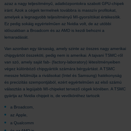
azaz a nagy teljesítményű, adatközpontokra szabott GPU-chipek
iránt. Azok a cégek termelnek továbbra is masszív profitokat,
amelyek a legnagyobb teljesítményű MI-gyorsítókat értékesítik.
Ez pedig sokáig egyértelműen az Nvidia volt, de az utóbbi
időszakban a Broadcom és az AMD is kezdi behozni a
lemaradását.
Van azonban egy társaság, amely szinte az összes nagy amerikai
chipgyártót összeköti, pedig nem is amerikai. A tajvani TSMC-ről
van szó, amely saját fab- (factory-laboratory) létesítményeiben
végez különböző chipgyártók számára bérgyártást. A TSMC
messze felülmúlja a riválisokat (Intel és Samsung) hatékonyság
és precizitás szempontjából, ezért egyértelműen az első számú
választás a legújabb MI-chipeket tervező cégek körében. A TSMC
gyártja az Nvidia chipjeit is, de vevőköréhez tartozik
a Broadcom,
az Apple,
a Qualcomm
és az AMD is.