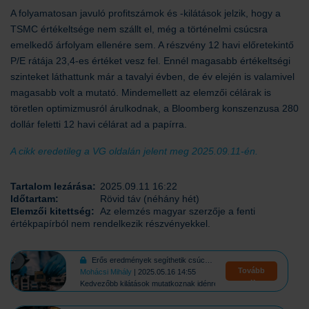
A folyamatosan javuló profitszámok és -kilátások jelzik, hogy a
TSMC értékeltsége nem szállt el, még a történelmi csúcsra
emelkedő árfolyam ellenére sem. A részvény 12 havi előretekintő
P/E rátája 23,4-es értéket vesz fel. Ennél magasabb értékeltségi
szinteket láthattunk már a tavalyi évben, de év elején is valamivel
magasabb volt a mutató. Mindemellett az elemzői célárak is
töretlen optimizmusról árulkodnak, a Bloomberg konszenzusa 280
dollár feletti 12 havi célárat ad a papírra.
A cikk eredetileg a VG oldalán jelent meg 2025.09.11-én.
Tartalom lezárása:
2025.09.11 16:22
Időtartam:
Rövid táv (néhány hét)
Elemzői kitettség:
Az elemzés magyar szerzője a fenti
értékpapírból nem rendelkezik részvényekkel.
Erős eredmények segíthetik csúcsaihoz a TSMC-t
Tovább
Mohácsi Mihály
| 2025.05.16 14:55
Kedvezőbb kilátások mutatkoznak idénre