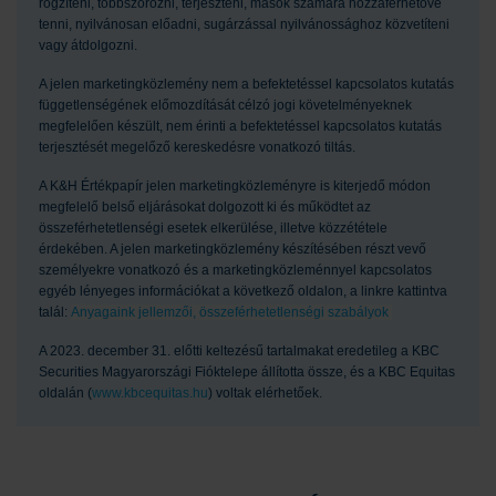
rögzíteni, többszörözni, terjeszteni, mások számára hozzáférhetővé
tenni, nyilvánosan előadni, sugárzással nyilvánossághoz közvetíteni
vagy átdolgozni.
A jelen marketingközlemény nem a befektetéssel kapcsolatos kutatás
függetlenségének előmozdítását célzó jogi követelményeknek
megfelelően készült, nem érinti a befektetéssel kapcsolatos kutatás
terjesztését megelőző kereskedésre vonatkozó tiltás.
A K&H Értékpapír jelen marketingközleményre is kiterjedő módon
megfelelő belső eljárásokat dolgozott ki és működtet az
összeférhetetlenségi esetek elkerülése, illetve közzététele
érdekében. A jelen marketingközlemény készítésében részt vevő
személyekre vonatkozó és a marketingközleménnyel kapcsolatos
egyéb lényeges információkat a következő oldalon, a linkre kattintva
talál:
Anyagaink jellemzői, összeférhetetlenségi szabályok
A 2023. december 31. előtti keltezésű tartalmakat eredetileg a KBC
Securities Magyarországi Fióktelepe állította össze, és a KBC Equitas
oldalán (
www.kbcequitas.hu
) voltak elérhetőek.