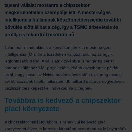
tajvani vállalat mostanra a chipszektor
megkerülhetetlen szereplője lett. A mesterséges
intelligencia hullámnak köszönhetően pedig további
bővülés előtt állhat a cég, így a TSMC árbevétele és
profitja is rekordról rekordra nő.
Talán már mindenkinek a könyökén jön ki a mesterséges
intelligencia (MI), de a tőzsdéken változatlanul ez az egyik
legfontosabb trend. A vállalatok továbbra is rengeteg pénzt
öntenek különböző MI-projektekbe. Hiába olvashatunk például
arról, hogy lassul az Nvidia bevételnövekedése, az még mindig
évi 50 százalék feletti, miközben 30 milliárd dolláros negyedéves
bázisszinthez képest kell növekednie a cégnek.
Továbbra is kedvező a chipszektor
piaci környezete
A chipszektor tehát továbbra is rendkívül kedvező piaci
környezetet élvez, a kereslet láthatóan nem apad az MI-gyorsítók,