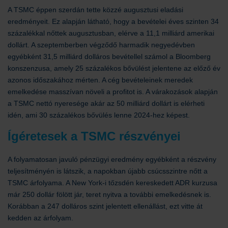
A TSMC éppen szerdán tette közzé augusztusi eladási
eredményeit. Ez alapján látható, hogy a bevételei éves szinten 34
százalékkal nőttek augusztusban, elérve a 11,1 milliárd amerikai
dollárt. A szeptemberben végződő harmadik negyedévben
egyébként 31,5 milliárd dolláros bevétellel számol a Bloomberg
konszenzusa, amely 25 százalékos bővülést jelentene az előző év
azonos időszakához mérten. A cég bevételeinek meredek
emelkedése masszívan növeli a profitot is. A várakozások alapján
a TSMC nettó nyeresége akár az 50 milliárd dollárt is elérheti
idén, ami 30 százalékos bővülés lenne 2024-hez képest.
Ígéretesek a TSMC részvényei
A folyamatosan javuló pénzügyi eredmény egyébként a részvény
teljesítményén is látszik, a napokban újabb csúcsszintre nőtt a
TSMC árfolyama. A New York-i tőzsdén kereskedett ADR kurzusa
már 250 dollár fölött jár, teret nyitva a további emelkedésnek is.
Korábban a 247 dolláros szint jelentett ellenállást, ezt vitte át
kedden az árfolyam.