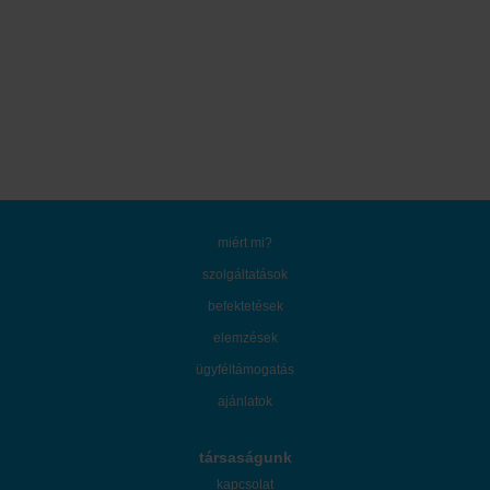
miért mi?
szolgáltatások
befektetések
elemzések
ügyféltámogatás
ajánlatok
társaságunk
kapcsolat