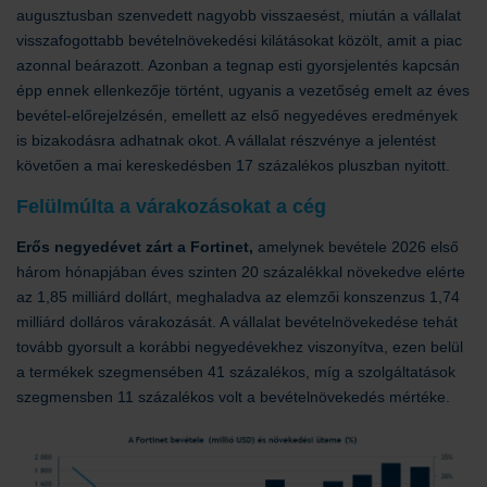
augusztusban szenvedett nagyobb visszaesést, miután a vállalat
visszafogottabb bevételnövekedési kilátásokat közölt, amit a piac
azonnal beárazott. Azonban a tegnap esti gyorsjelentés kapcsán
épp ennek ellenkezője történt, ugyanis a vezetőség emelt az éves
bevétel-előrejelzésén, emellett az első negyedéves eredmények
is bizakodásra adhatnak okot. A vállalat részvénye a jelentést
követően a mai kereskedésben 17 százalékos pluszban nyitott.
Felülmúlta a várakozásokat a cég
Erős negyedévet zárt a Fortinet,
amelynek bevétele 2026 első
három hónapjában éves szinten 20 százalékkal növekedve elérte
az 1,85 milliárd dollárt, meghaladva az elemzői konszenzus 1,74
milliárd dolláros várakozását. A vállalat bevételnövekedése tehát
tovább gyorsult a korábbi negyedévekhez viszonyítva, ezen belül
a termékek szegmensében 41 százalékos, míg a szolgáltatások
szegmensben 11 százalékos volt a bevételnövekedés mértéke.