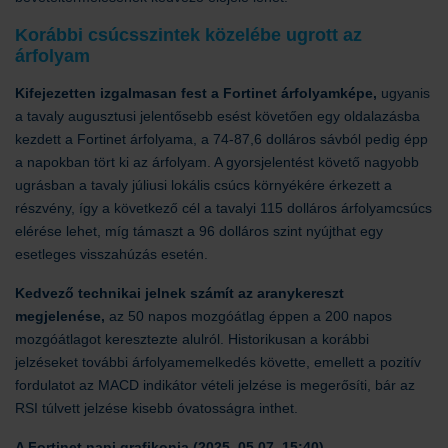
Korábbi csúcsszintek közelébe ugrott az
árfolyam
Kifejezetten izgalmasan fest a Fortinet árfolyamképe,
ugyanis
a tavaly augusztusi jelentősebb esést követően egy oldalazásba
kezdett a Fortinet árfolyama, a 74-87,6 dolláros sávból pedig épp
a napokban tört ki az árfolyam. A gyorsjelentést követő nagyobb
ugrásban a tavaly júliusi lokális csúcs környékére érkezett a
részvény, így a következő cél a tavalyi 115 dolláros árfolyamcsúcs
elérése lehet, míg támaszt a 96 dolláros szint nyújthat egy
esetleges visszahúzás esetén.
Kedvező technikai jelnek számít az aranykereszt
megjelenése,
az 50 napos mozgóátlag éppen a 200 napos
mozgóátlagot keresztezte alulról. Historikusan a korábbi
jelzéseket további árfolyamemelkedés követte, emellett a pozitív
fordulatot az MACD indikátor vételi jelzése is megerősíti, bár az
RSI túlvett jelzése kisebb óvatosságra inthet.
A Fortinet napi grafikonja (2025. 05.07. 15:40)