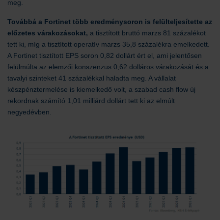
meg.
Továbbá a Fortinet több eredménysoron is felülteljesítette az
előzetes várakozásokat,
a tisztított bruttó marzs 81 százalékot
tett ki, míg a tisztított operatív marzs 35,8 százalékra emelkedett.
A Fortinet tisztított EPS soron 0,82 dollárt ért el, ami jelentősen
felülmúlta az elemzői konszenzus 0,62 dolláros várakozását és a
tavalyi szinteket 41 százalékkal haladta meg. A vállalat
készpénztermelése is kiemelkedő volt, a szabad cash flow új
rekordnak számító 1,01 milliárd dollárt tett ki az elmúlt
negyedévben.