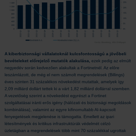
A kiberbiztonsági vállalatoknál kulcsfontosságú a jövőbeli
bevételeket előrejelző mutatók alakulása,
ezek pedig az elmúlt
negyedév során kedvezően alakultak a Fortinetnél. Az előre
leszámlázott, de még el nem számolt megrendelések (Billings)
éves szinten 31 százalékos növekedést mutattak, amelyek így
2,09 milliárd dollárt tettek ki a várt 1,82 milliárd dollárral szemben.
A vezetőség szerint a növekedést egyrészt a Fortinet
szolgáltatásai iránti erős igény (hálózati és biztonsági megoldások
kombinálása), valamint az egyre kifinomultabb AI-kapcsolt
fenyegetések megjelenése is támogatta. Emellett az ipari
létesítmények és kritikus infrastruktúrák védelmét célzó
üzletágban a megrendelések több mint 70 százalékkal ugrottak