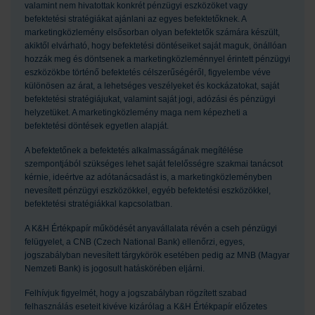
valamint nem hivatottak konkrét pénzügyi eszközöket vagy
befektetési stratégiákat ajánlani az egyes befektetőknek. A
marketingközlemény elsősorban olyan befektetők számára készült,
akiktől elvárható, hogy befektetési döntéseiket saját maguk, önállóan
hozzák meg és döntsenek a marketingközleménnyel érintett pénzügyi
eszközökbe történő befektetés célszerűségéről, figyelembe véve
különösen az árat, a lehetséges veszélyeket és kockázatokat, saját
befektetési stratégiájukat, valamint saját jogi, adózási és pénzügyi
helyzetüket. A marketingközlemény maga nem képezheti a
befektetési döntések egyetlen alapját.
A befektetőnek a befektetés alkalmasságának megítélése
szempontjából szükséges lehet saját felelősségre szakmai tanácsot
kérnie, ideértve az adótanácsadást is, a marketingközleményben
nevesített pénzügyi eszközökkel, egyéb befektetési eszközökkel,
befektetési stratégiákkal kapcsolatban.
A K&H Értékpapír működését anyavállalata révén a cseh pénzügyi
felügyelet, a CNB (Czech National Bank) ellenőrzi, egyes,
jogszabályban nevesített tárgykörök esetében pedig az MNB (Magyar
Nemzeti Bank) is jogosult hatáskörében eljárni.
Felhívjuk figyelmét, hogy a jogszabályban rögzített szabad
felhasználás eseteit kivéve kizárólag a K&H Értékpapír előzetes