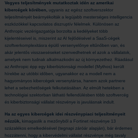
Vegyes teljesítmények mutatkoztak idén az amerikai
kibercégek körében,
ugyanis az egész szoftverszektor
teljesítményét beárnyékolták a legújabb mesterséges intelligencia
eszközökkel kapcsolatos diszruptív félelmek. Különösen az
Anthropic vezérigazgatója borzolta a kedélyeket több
kijelentéseivel is, miszerint az AI fejlődésével a SaaS-cégek
szoftverkomplexitásra épülő versenyelőnye eltűnőben van, és
akár jelentős visszaeséseket szenvedhetnek el azok a vállalatok,
amelyek nem tudnak alkalmazkodni az új környezethez. Ráadásul
az Anthropic épp egy kiberbiztonsági modellel (Mythos) került
hírekbe az utóbbi időben, ugyanakkor ez a modell nem a
hagyományos kibercégek versenytársa, hanem azok partnere
lehet a sebezhetőségek felkutatásában. Az elmúlt hetekben a
technológiai szektorban látható fellendülésben több szoftvercég
és kiberbiztonsági vállalat részvénye is javulásnak indult.
Ha az egyes kibercégek idei részvénypiaci teljesítményeit
nézzük,
kimagaslik a mezőnyből a Fortinet részvénye 13
százalékos emelkedésével (tegnapi záróár alapján), bár érdemes
hozzátenni, hogy a kibervédelmi vállalat részvénye még tavaly