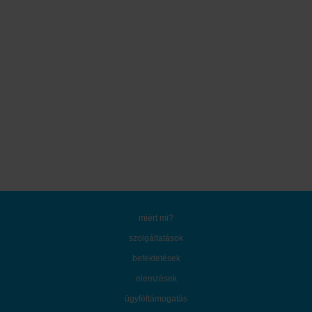
miért mi?
szolgáltatások
befektetések
elemzések
ügyféltámogatás