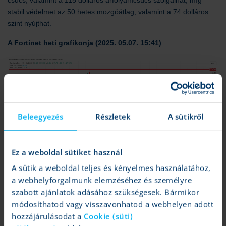
stabil védelmet az 50 hetes mozgóátlag, valamint a 74 dolláros
szint nyújthat.
A Fortinet heti grafikonja (2025. 05.07. 15:41)
Beleegyezés
Részletek
A sütikről
Ez a weboldal sütiket használ
A sütik a weboldal teljes és kényelmes használatához,
a webhelyforgalmunk elemzéséhez és személyre
szabott ajánlatok adásához szükségesek. Bármikor
Forrás: TradingView
módosíthatod vagy visszavonhatod a webhelyen adott
hozzájárulásodat a
Cookie (süti)