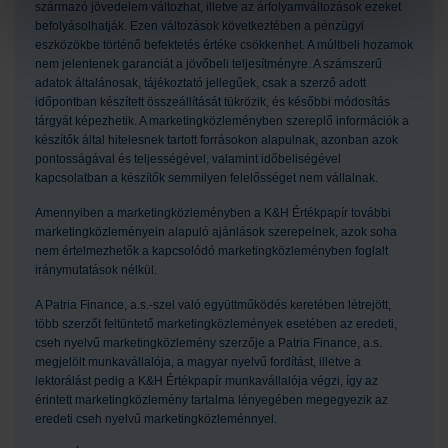
származó jövedelem változhat, illetve az árfolyamváltozások ezeket
befolyásolhatják. Ezen változások következtében a pénzügyi
eszközökbe történő befektetés értéke csökkenhet. A múltbeli hozamok
nem jelentenek garanciát a jövőbeli teljesítményre. A számszerű
adatok általánosak, tájékoztató jellegűek, csak a szerző adott
időpontban készített összeállítását tükrözik, és későbbi módosítás
tárgyát képezhetik. A marketingközleményben szereplő információk a
készítők által hitelesnek tartott forrásokon alapulnak, azonban azok
pontosságával és teljességével, valamint időbeliségével
kapcsolatban a készítők semmilyen felelősséget nem vállalnak.
Amennyiben a marketingközleményben a K&H Értékpapír további
marketingközleményein alapuló ajánlások szerepelnek, azok soha
nem értelmezhetők a kapcsolódó marketingközleményben foglalt
iránymutatások nélkül.
A Patria Finance, a.s.-szel való együttműködés keretében létrejött,
több szerzőt feltüntető marketingközlemények esetében az eredeti,
cseh nyelvű marketingközlemény szerzője a Patria Finance, a.s.
megjelölt munkavállalója, a magyar nyelvű fordítást, illetve a
lektorálást pedig a K&H Értékpapír munkavállalója végzi, így az
érintett marketingközlemény tartalma lényegében megegyezik az
eredeti cseh nyelvű marketingközleménnyel.