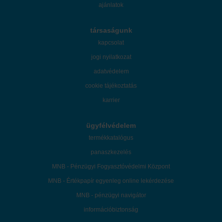
ajánlatok
társaságunk
kapcsolat
jogi nyilatkozat
adatvédelem
cookie tájékoztatás
karrier
ügyfélvédelem
termékkatalógus
panaszkezelés
MNB - Pénzügyi Fogyasztóvédelmi Központ
MNB - Értékpapír egyenleg online lekérdezése
MNB - pénzügyi navigátor
információbiztonság