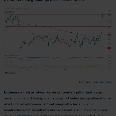
Forrás: TradingView
Érdemes a heti árfolyamképre is röviden pillantást vetni,
mivel több mint 8 hónap után épp az 50 hetes mozgóátlagát törte
át a Fortinet árfolyama, amivel megnyílt a tér a további
emelkedés előtt. Következő ellenállásként a 108 dolláros lokális
csúcs, valamint a 115 dolláros árfolyamcsúcs szolgálhat, míg