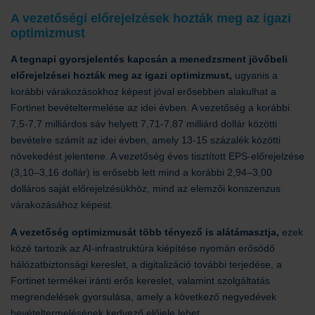
A vezetőségi előrejelzések hozták meg az igazi
optimizmust
A tegnapi gyorsjelentés kapcsán a menedzsment jövőbeli
előrejelzései hozták meg az igazi optimizmust,
ugyanis a
korábbi várakozásokhoz képest jóval erősebben alakulhat a
Fortinet bevételtermelése az idei évben. A vezetőség a korábbi
7,5-7,7 milliárdos sáv helyett 7,71-7,87 milliárd dollár közötti
bevételre számít az idei évben, amely 13-15 százalék közötti
növekedést jelentene. A vezetőség éves tisztított EPS-előrejelzése
(3,10–3,16 dollár) is erősebb lett mind a korábbi 2,94–3,00
dolláros saját előrejelzésükhöz, mind az elemzői konszenzus
várakozásához képest.
A vezetőség optimizmusát több tényező is alátámasztja,
ezek
közé tartozik az AI-infrastruktúra kiépítése nyomán erősödő
hálózatbiztonsági kereslet, a digitalizáció további terjedése, a
Fortinet termékei iránti erős kereslet, valamint szolgáltatás
megrendelések gyorsulása, amely a következő negyedévek
bevételtermelésének kedvező előjele lehet.