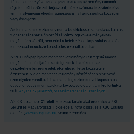
írásbeli engedélyével lehet a jelen marketingközlemény tartalmát
rögzíteni, többszörözni, terjeszteni, mások számára hozzáférhetővé
tenni, nyilvánosan előadni, sugárzással nyilvánossághoz közvetíteni
vagy átdolgozni.
A jelen marketingközlemény nem a befektetéssel kapcsolatos kutatás
függetlenségének előmozdítását célzó jogi követelményeknek
megfelelően készült, nem érinti a befektetéssel kapcsolatos kutatás
terjesztését megelőző kereskedésre vonatkozó tiltás.
A K&H Értékpapír jelen marketingközleményre is kiterjedő módon
megfelelő belső eljárásokat dolgozott ki és működtet az
összeférhetetlenségi esetek elkerülése, illetve közzététele
érdekében. A jelen marketingközlemény készítésében részt vevő
személyekre vonatkozó és a marketingközleménnyel kapcsolatos
egyéb lényeges információkat a következő oldalon, a linkre kattintva
talál:
Anyagaink jellemzői, összeférhetetlenségi szabályok
A 2023. december 31. előtti keltezésű tartalmakat eredetileg a KBC
Securities Magyarországi Fióktelepe állította össze, és a KBC Equitas
oldalán (
www.kbcequitas.hu
) voltak elérhetőek.