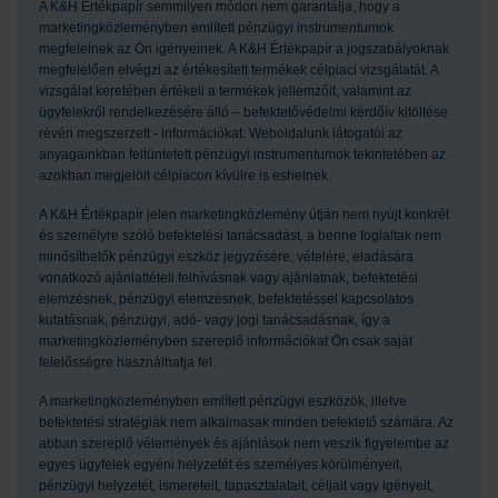
A K&H Értékpapír semmilyen módon nem garantálja, hogy a
marketingközleményben említett pénzügyi instrumentumok
megfelelnek az Ön igényeinek. A K&H Értékpapír a jogszabályoknak
megfelelően elvégzi az értékesített termékek célpiaci vizsgálatát. A
vizsgálat keretében értékeli a termékek jellemzőit, valamint az
ügyfelekről rendelkezésére álló – befektetővédelmi kérdőív kitöltése
révén megszerzett - információkat. Weboldalunk látogatói az
anyagainkban feltüntetett pénzügyi instrumentumok tekintetében az
azokban megjelölt célpiacon kívülre is eshetnek.
A K&H Értékpapír jelen marketingközlemény útján nem nyújt konkrét
és személyre szóló befektetési tanácsadást, a benne foglaltak nem
minősíthetők pénzügyi eszköz jegyzésére, vételére, eladására
vonatkozó ajánlattételi felhívásnak vagy ajánlatnak, befektetési
elemzésnek, pénzügyi elemzésnek, befektetéssel kapcsolatos
kutatásnak, pénzügyi, adó- vagy jogi tanácsadásnak, így a
marketingközleményben szereplő információkat Ön csak saját
felelősségre használhatja fel.
A marketingközleményben említett pénzügyi eszközök, illetve
befektetési stratégiák nem alkalmasak minden befektető számára. Az
abban szereplő vélemények és ajánlások nem veszik figyelembe az
egyes ügyfelek egyéni helyzetét és személyes körülményeit,
pénzügyi helyzetét, ismereteit, tapasztalatait, céljait vagy igényeit,