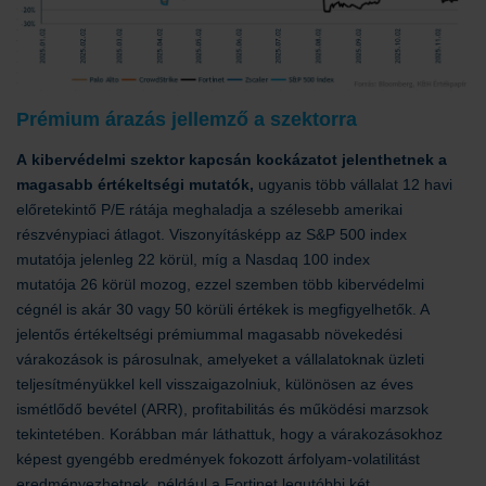
Prémium árazás jellemző a szektorra
A kibervédelmi szektor kapcsán kockázatot jelenthetnek a
magasabb értékeltségi mutatók,
ugyanis több vállalat 12 havi
előretekintő P/E rátája meghaladja a szélesebb amerikai
részvénypiaci átlagot. Viszonyításképp az S&P 500 index
mutatója jelenleg
22
körül, míg a Nasdaq 100 index
mutatója
26 körül
mozog, ezzel szemben több kibervédelmi
cégnél is akár 30 vagy 50 körüli értékek is megfigyelhetők. A
jelentős értékeltségi prémiummal magasabb növekedési
várakozások is párosulnak, amelyeket a vállalatoknak üzleti
teljesítményükkel kell visszaigazolniuk, különösen az éves
ismétlődő bevétel (ARR), profitabilitás és működési marzsok
tekintetében. Korábban már láthattuk, hogy a várakozásokhoz
képest gyengébb eredmények fokozott árfolyam-volatilitást
eredményezhetnek, például a Fortinet legutóbbi két