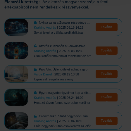
Elemzői kitettség:
Az elemzés magyar szerzője a fenti
értékpapírból nem rendelkezik részvényekkel.
Nyitva az út a Zscaler részvénye előtt
Tovább
Krahling András
| 2025.09.16 14:29
Sokat javult a vállalat profitabilitása
Áttörés küszöbén a CrowdStrike
Tovább
Krahling András
| 2025.09.03 15:39
Csökkenő trendvonalat tesztelhet az árfolyam
Palo Alto: Új lendületet adhat a gyorsjelentés
Tovább
Varga Dániel
| 2025.08.19 13:58
Ugrással reagál a részvény
Egyre nagyobb figyelmet kap a kiberbiztonság
Tovább
Krahling András
| 2025.06.24 16:02
Hosszú távon fontos szerepbe kerülhet a kiberbiztonsági szektor
CrowdStrike: Stabil negyedév után visszafogott kilátások
Tovább
Krahling András
| 2025.06.04 16:10
Erős negyedév után csökkentett az előrejelzésein a vezetőség