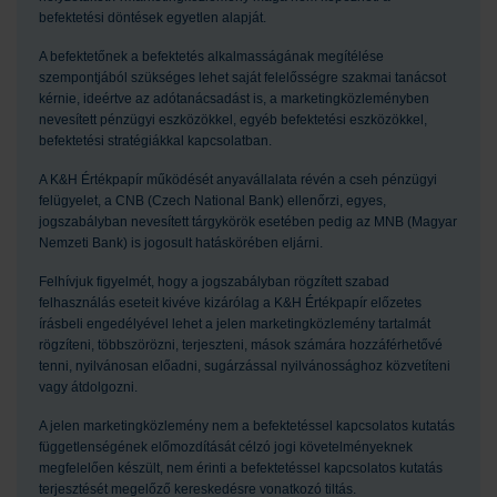
befektetési döntések egyetlen alapját.
A befektetőnek a befektetés alkalmasságának megítélése
szempontjából szükséges lehet saját felelősségre szakmai tanácsot
kérnie, ideértve az adótanácsadást is, a marketingközleményben
nevesített pénzügyi eszközökkel, egyéb befektetési eszközökkel,
befektetési stratégiákkal kapcsolatban.
A K&H Értékpapír működését anyavállalata révén a cseh pénzügyi
felügyelet, a CNB (Czech National Bank) ellenőrzi, egyes,
jogszabályban nevesített tárgykörök esetében pedig az MNB (Magyar
Nemzeti Bank) is jogosult hatáskörében eljárni.
Felhívjuk figyelmét, hogy a jogszabályban rögzített szabad
felhasználás eseteit kivéve kizárólag a K&H Értékpapír előzetes
írásbeli engedélyével lehet a jelen marketingközlemény tartalmát
rögzíteni, többszörözni, terjeszteni, mások számára hozzáférhetővé
tenni, nyilvánosan előadni, sugárzással nyilvánossághoz közvetíteni
vagy átdolgozni.
A jelen marketingközlemény nem a befektetéssel kapcsolatos kutatás
függetlenségének előmozdítását célzó jogi követelményeknek
megfelelően készült, nem érinti a befektetéssel kapcsolatos kutatás
terjesztését megelőző kereskedésre vonatkozó tiltás.