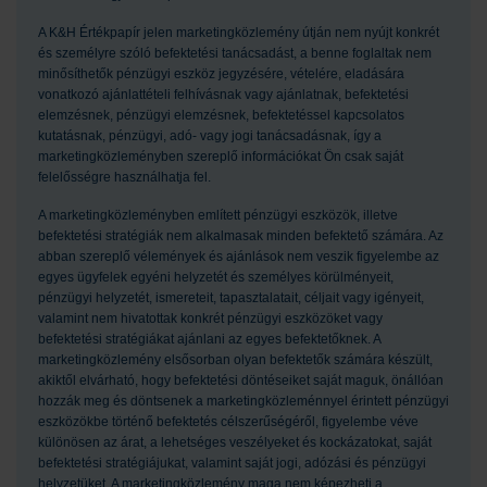
A K&H Értékpapír jelen marketingközlemény útján nem nyújt konkrét
és személyre szóló befektetési tanácsadást, a benne foglaltak nem
minősíthetők pénzügyi eszköz jegyzésére, vételére, eladására
vonatkozó ajánlattételi felhívásnak vagy ajánlatnak, befektetési
elemzésnek, pénzügyi elemzésnek, befektetéssel kapcsolatos
kutatásnak, pénzügyi, adó- vagy jogi tanácsadásnak, így a
marketingközleményben szereplő információkat Ön csak saját
felelősségre használhatja fel.
A marketingközleményben említett pénzügyi eszközök, illetve
befektetési stratégiák nem alkalmasak minden befektető számára. Az
abban szereplő vélemények és ajánlások nem veszik figyelembe az
egyes ügyfelek egyéni helyzetét és személyes körülményeit,
pénzügyi helyzetét, ismereteit, tapasztalatait, céljait vagy igényeit,
valamint nem hivatottak konkrét pénzügyi eszközöket vagy
befektetési stratégiákat ajánlani az egyes befektetőknek. A
marketingközlemény elsősorban olyan befektetők számára készült,
akiktől elvárható, hogy befektetési döntéseiket saját maguk, önállóan
hozzák meg és döntsenek a marketingközleménnyel érintett pénzügyi
eszközökbe történő befektetés célszerűségéről, figyelembe véve
különösen az árat, a lehetséges veszélyeket és kockázatokat, saját
befektetési stratégiájukat, valamint saját jogi, adózási és pénzügyi
helyzetüket. A marketingközlemény maga nem képezheti a