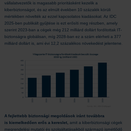
vállalatvezetők is magasabb prioritásként kezelik a
kiberbiztonságot, és az elmúlt években 10 százalék körüli
mértékben növelték az ezzel kapcsolatos kiadásokat. Az IDC
2025-ben publikált gyűjtése is ezt erősíti meg részben, amely
szerint 2023-ban a cégek még 212 milliárd dollárt fordítottak IT-
biztonságra globálisan, míg 2028-ban ez a szám elérheti a 377
milliárd dollárt is, ami évi 12,2 százalékos növekedést jelentene.
A fejlettebb biztonsági megoldások iránt továbbra
is kiemelkedően erős a kereslet,
amit a kiberbiztonsági cégek
megrendelési mutatói és szolgáltatásaikból származó ismétlődő