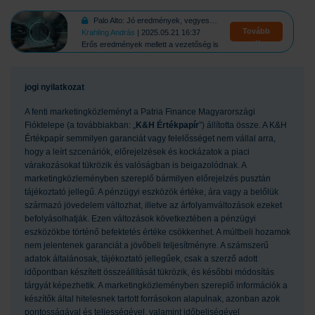
Palo Alto: Jó eredmények, vegyes fogadtatás
Tovább
Krahling András
| 2025.05.21 16:37
Erős eredmények mellett a vezetőség is emelt a várakozásain
jogi nyilatkozat
A fenti marketingközleményt a Patria Finance Magyarországi
Fióktelepe (a továbbiakban: „
K&H Értékpapír
”) állította össze. A K&H
Értékpapír semmilyen garanciát vagy felelősséget nem vállal arra,
hogy a leírt szcenáriók, előrejelzések és kockázatok a piaci
várakozásokat tükrözik és valóságban is beigazolódnak. A
marketingközleményben szereplő bármilyen előrejelzés pusztán
tájékoztató jellegű. A pénzügyi eszközök értéke, ára vagy a belőlük
származó jövedelem változhat, illetve az árfolyamváltozások ezeket
befolyásolhatják. Ezen változások következtében a pénzügyi
eszközökbe történő befektetés értéke csökkenhet. A múltbeli hozamok
nem jelentenek garanciát a jövőbeli teljesítményre. A számszerű
adatok általánosak, tájékoztató jellegűek, csak a szerző adott
időpontban készített összeállítását tükrözik, és későbbi módosítás
tárgyát képezhetik. A marketingközleményben szereplő információk a
készítők által hitelesnek tartott forrásokon alapulnak, azonban azok
pontosságával és teljességével, valamint időbeliségével