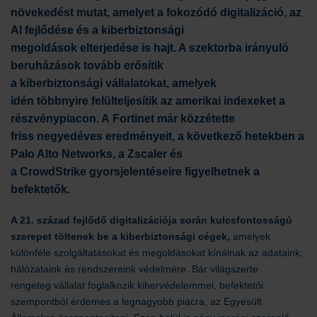
növekedést mutat, amelyet a fokozódó digitalizáció, az
AI fejlődése
és
a
kiber
biztonsági
megoldások
elterjedése
is
haj
t
. A szektorba irányuló
beruházások tovább erősítik
a
kiberbiztonsági
vállalatokat, amelyek
idén
többnyire
felülteljesítik az amerikai indexeket
a
részvénypiacon
. A
Fortinet
már közzétette
friss
negyedéves
eredményeit,
a következő
hetekben
a
Palo Alto
Networks
, a
Zscaler
és
a
CrowdStrike
gyorsjelentéseire figyel
het
nek a
befektetők.
A 21. század fejlődő digitalizációja során kulcsfontosságú
szerepet töltenek be a kiberbiztonsági cégek,
amelyek
különféle szolgáltatásokat és megoldásokat kínálnak az adataink,
hálózataink és rendszereink védelmére.
Bár világszerte
rengeteg vállalat foglalkozik kibervédelemmel,
befektetői
szempontból érdemes a legnagyobb piacra, az Egyesült