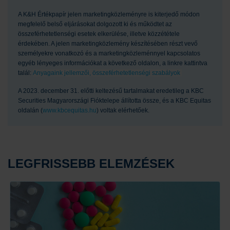
A K&H Értékpapír jelen marketingközleményre is kiterjedő módon
megfelelő belső eljárásokat dolgozott ki és működtet az
összeférhetetlenségi esetek elkerülése, illetve közzététele
érdekében. A jelen marketingközlemény készítésében részt vevő
személyekre vonatkozó és a marketingközleménnyel kapcsolatos
egyéb lényeges információkat a következő oldalon, a linkre kattintva
talál:
Anyagaink jellemzői, összeférhetetlenségi szabályok
A 2023. december 31. előtti keltezésű tartalmakat eredetileg a KBC
Securities Magyarországi Fióktelepe állította össze, és a KBC Equitas
oldalán (
www.kbcequitas.hu
) voltak elérhetőek.
LEGFRISSEBB ELEMZÉSEK