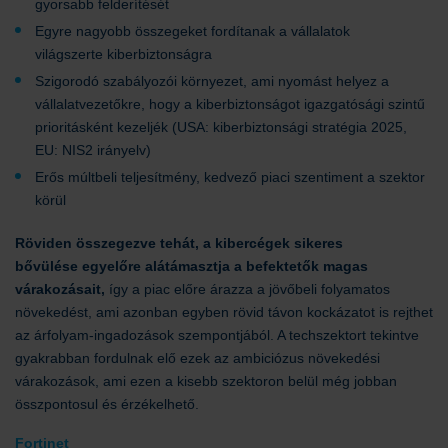
gyorsabb felderítését
Egyre nagyobb összegeket fordítanak a vállalatok
világszerte kiberbiztonságra
Szigorodó szabályozói környezet, ami nyomást helyez a
vállalatvezetőkre, hogy a kiberbiztonságot igazgatósági szintű
prioritásként kezeljék (USA: kiberbiztonsági stratégia 2025,
EU: NIS2 irányelv)
Erős múltbeli teljesítmény, kedvező piaci szentiment a szektor
körül
Röviden összegezve tehát, a kibercégek sikeres
bővülése egyelőre alátámasztja a befektetők magas
várakozásait,
így a piac előre árazza a jövőbeli folyamatos
növekedést, ami azonban egyben rövid távon kockázatot is rejthet
az árfolyam-ingadozások szempontjából. A techszektort tekintve
gyakrabban fordulnak elő ezek az ambiciózus növekedési
várakozások, ami ezen a kisebb szektoron belül még jobban
összpontosul és érzékelhető.
Fortinet