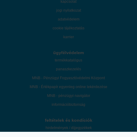
kapcsolat
jogi nyilatkozat
adatvédelem
cookie tájékoztatás
karrier
ügyfélvédelem
termékkatalógus
panaszkezelés
MNB - Pénzügyi Fogyasztóvédelmi Központ
MNB - Értékpapír egyenleg online lekérdezése
MNB - pénzügyi navigátor
információbiztonság
feltételek és kondíciók
hirdetmények / díjjegyzékek
üzletszabályzat