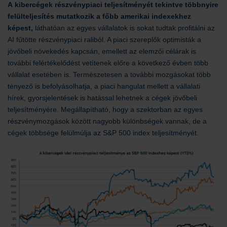
A kibercégek részvénypiaci teljesítményét tekintve többnyire
felülteljesítés mutatkozik a főbb amerikai indexekhez
képest,
láthatóan az egyes vállalatok is sokat tudtak profitálni az
AI fűtötte részvénypiaci raliból. A piaci szereplők optimisták a
jövőbeli növekedés kapcsán, emellett az elemzői célárak is
további felértékelődést vetítenek előre a következő évben több
vállalat esetében is.
Természetesen a további mozgásokat több
tényező is befolyásolhatja, a piaci hangulat mellett a vállalati
hírek, gyorsjelentések is hatással lehetnek a cégek jövőbeli
teljesítményére. Megállapítható, hogy a szektorban az egyes
részvénymozgások között nagyobb különbségek vannak, de a
cégek többsége felülmúlja az S&P 500 index teljesítményét.