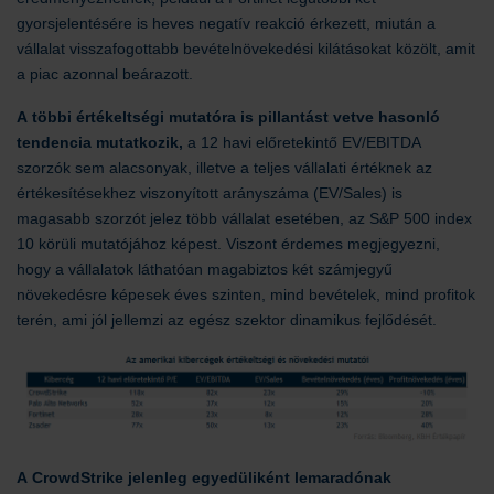
gyorsjelentésére is heves negatív reakció érkezett, miután a
vállalat visszafogottabb bevételnövekedési kilátásokat közölt, amit
a piac azonnal beárazott.
A többi értékeltségi mutatóra is pillantást vetve hasonló
tendencia mutatkozik,
a 12 havi előretekintő EV/EBITDA
szorzók sem alacsonyak, illetve a teljes vállalati értéknek az
értékesítésekhez viszonyított arányszáma (EV/Sales) is
magasabb szorzót jelez több vállalat esetében, az S&P 500 index
10 körüli mutatójához képest. Viszont érdemes megjegyezni,
hogy a vállalatok láthatóan magabiztos két számjegyű
növekedésre képesek éves szinten, mind bevételek, mind profitok
terén, ami jól jellemzi az egész szektor dinamikus fejlődését.
A CrowdStrike jelenleg egyedüliként lemaradónak