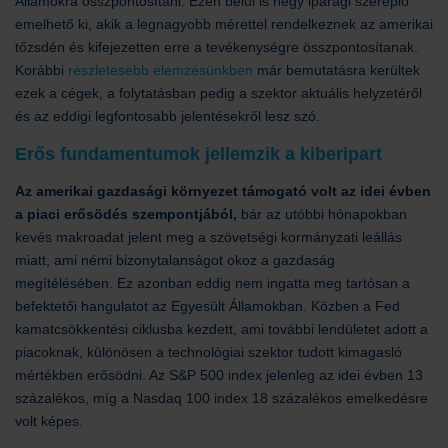
Államokra összpontosítani. Ezen belül is négy iparági szereplő
emelhető ki, akik a legnagyobb mérettel rendelkeznek az amerikai
tőzsdén és kifejezetten erre a tevékenységre összpontosítanak.
Korábbi
részletesebb elemzésünkben
már bemutatásra kerültek
ezek a cégek, a folytatásban pedig a szektor aktuális helyzetéről
és az eddigi legfontosabb jelentésekről lesz szó.
Erős fundamentumok jellemzik a kiberipart
Az amerikai gazdasági környezet támogató volt az idei évben
a piaci erősödés szempontjából,
bár az utóbbi hónapokban
kevés makroadat jelent meg a szövetségi kormányzati leállás
miatt, ami némi bizonytalanságot okoz a gazdaság
megítélésében. Ez azonban eddig nem ingatta meg tartósan a
befektetői hangulatot az Egyesült Államokban. Közben a Fed
kamatcsökkentési ciklusba kezdett, ami további lendületet adott a
piacoknak, különösen a technológiai szektor tudott kimagasló
mértékben erősödni. Az S&P 500 index jelenleg az idei évben 13
százalékos, míg a Nasdaq 100 index 18 százalékos emelkedésre
volt képes.