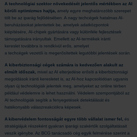
A technológiai szektor növekedését jelentős mértékben az AI
körüli optimizmus hajtja,
amely egyre meghatározóbb szerepet
tölt be az iparág fejlődésében. A nagy techcégek hatalmas AI-
beruházásokat jelentettek be, amelyek adatközpontok
kiépítésére, AI-chipek gyártására vagy különféle fejlesztések
támogatására irányultak. Emellett az AI-termékek iránti
kereslet továbbra is rendkívül erős, amelyet
a techcégek vezetői is megerősítettek legutóbbi jelentések során.
A kiberbiztonsági cégek számára is kedvezően alakult az
elmúlt időszak,
mivel az AI elterjedése erősíti a kiberbiztonsági
megoldások iránti keresletet is, az AI-hoz kapcsolódóan ugyanis
olyan új technológiák jelentek meg, amelyeket az online térben
például védelemre is lehet használni. Védelem szempontjából az
AI technológiák segítik a fenyegetések detektálását és
hatékonyabb válaszreakciókra képesek.
A kibervédelem fontosságát
egyre több vállalat ismer fel,
és
stratégiájuk részeként gyakran iparági szakértők szolgáltatásait
veszik igénybe. Az BCG tanácsadó cég egyik felmérése szerint a