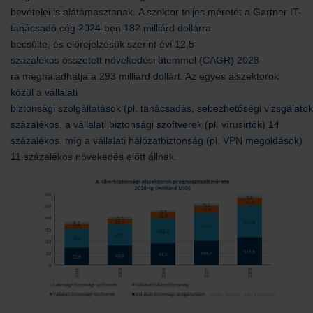
bevételei is alátámasztanak. A szektor teljes méretét a Gartner IT-
tanácsadó cég 2024-ben 182 milliárd dollárra
becsülte, és előrejelzésük szerint évi 12,5
százalékos összetett növekedési ütemmel (CAGR) 2028-
ra meghaladhatja a 293 milliárd dollárt. Az egyes alszektorok
közül a vállalati
biztonsági szolgáltatások (pl. tanácsadás, sebezhetőségi vizsgálatok
százalékos, a vállalati biztonsági szoftverek (pl. vírusirtók) 14
százalékos, míg a vállalati hálózatbiztonság (pl. VPN megoldások)
11 százalékos növekedés előtt állnak.