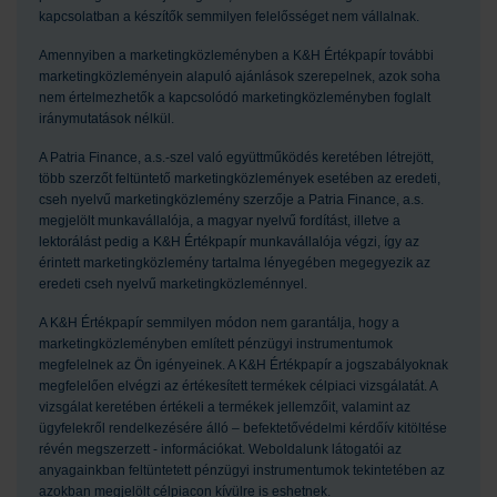
kapcsolatban a készítők semmilyen felelősséget nem vállalnak.
Amennyiben a marketingközleményben a K&H Értékpapír további
marketingközleményein alapuló ajánlások szerepelnek, azok soha
nem értelmezhetők a kapcsolódó marketingközleményben foglalt
iránymutatások nélkül.
A Patria Finance, a.s.-szel való együttműködés keretében létrejött,
több szerzőt feltüntető marketingközlemények esetében az eredeti,
cseh nyelvű marketingközlemény szerzője a Patria Finance, a.s.
megjelölt munkavállalója, a magyar nyelvű fordítást, illetve a
lektorálást pedig a K&H Értékpapír munkavállalója végzi, így az
érintett marketingközlemény tartalma lényegében megegyezik az
eredeti cseh nyelvű marketingközleménnyel.
A K&H Értékpapír semmilyen módon nem garantálja, hogy a
marketingközleményben említett pénzügyi instrumentumok
megfelelnek az Ön igényeinek. A K&H Értékpapír a jogszabályoknak
megfelelően elvégzi az értékesített termékek célpiaci vizsgálatát. A
vizsgálat keretében értékeli a termékek jellemzőit, valamint az
ügyfelekről rendelkezésére álló – befektetővédelmi kérdőív kitöltése
révén megszerzett - információkat. Weboldalunk látogatói az
anyagainkban feltüntetett pénzügyi instrumentumok tekintetében az
azokban megjelölt célpiacon kívülre is eshetnek.