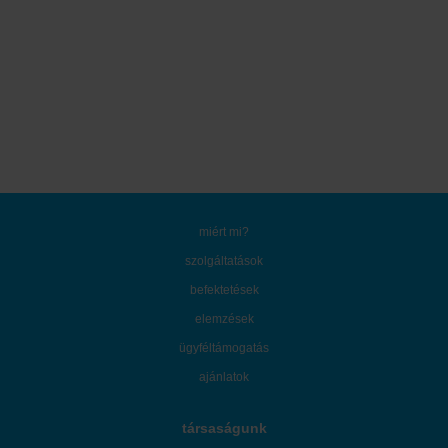
miért mi?
szolgáltatások
befektetések
elemzések
ügyféltámogatás
ajánlatok
társaságunk