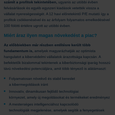
számít a profitok tekintetében,
ugyanis az utóbbi évben
felvásárlások és egyéb egyszeri kiadások vetették vissza a
vállalat nyereségességét. A 12 havi előretekintő P/E mutató így a
profitok csökkenésével és az árfolyam folyamatos emelkedésével
100 fölötti értékre ugrott az utóbbi évben.
Miért áraz ilyen magas növekedést a piac?
Az előbbiekben már részben említésre került több
fundamentum is,
amelyek magyarázhatják az optimista
hangulatot a kibervédelmi vállalatok árazottsága kapcsán. A
befektetők bizalommal tekintenek a kiberbiztonsági iparág hosszú
távú növekedési potenciáljára, amit több tényező is alátámaszt:
Folyamatosan növekvő és stabil kereslet
a kibermegoldások iránt
Innovatív, dinamikusan fejlődő technológiai
környezet, amely új megoldásokat és termékeket eredményez
A mesterséges intelligenciához kapcsolódó
technológiák megjelenése, amelyek segítik a fenyegetések