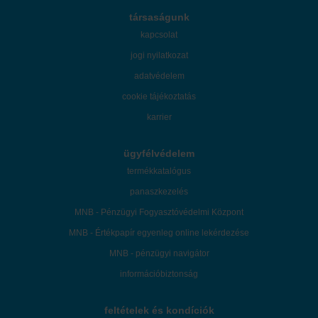
társaságunk
kapcsolat
jogi nyilatkozat
adatvédelem
cookie tájékoztatás
karrier
ügyfélvédelem
termékkatalógus
panaszkezelés
MNB - Pénzügyi Fogyasztóvédelmi Központ
MNB - Értékpapír egyenleg online lekérdezése
MNB - pénzügyi navigátor
információbiztonság
feltételek és kondíciók