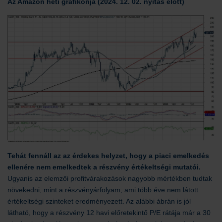
Az Amazon heti grafikonja (2024. 12. 02. nyitás előtt)
Tehát fennáll az az érdekes helyzet, hogy a piaci emelkedés
ellenére nem emelkedtek a részvény értékeltségi mutatói.
Ugyanis az elemzői profitvárakozások nagyobb mértékben tudtak
növekedni, mint a részvényárfolyam, ami több éve nem látott
értékeltségi szinteket eredményezett. Az alábbi ábrán is jól
látható, hogy a részvény 12 havi előretekintő P/E rátája már a 30