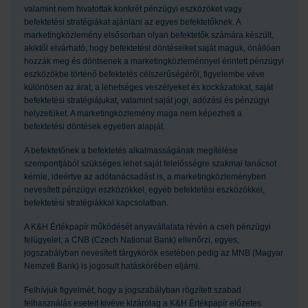
valamint nem hivatottak konkrét pénzügyi eszközöket vagy
befektetési stratégiákat ajánlani az egyes befektetőknek. A
marketingközlemény elsősorban olyan befektetők számára készült,
akiktől elvárható, hogy befektetési döntéseiket saját maguk, önállóan
hozzák meg és döntsenek a marketingközleménnyel érintett pénzügyi
eszközökbe történő befektetés célszerűségéről, figyelembe véve
különösen az árat, a lehetséges veszélyeket és kockázatokat, saját
befektetési stratégiájukat, valamint saját jogi, adózási és pénzügyi
helyzetüket. A marketingközlemény maga nem képezheti a
befektetési döntések egyetlen alapját.
A befektetőnek a befektetés alkalmasságának megítélése
szempontjából szükséges lehet saját felelősségre szakmai tanácsot
kérnie, ideértve az adótanácsadást is, a marketingközleményben
nevesített pénzügyi eszközökkel, egyéb befektetési eszközökkel,
befektetési stratégiákkal kapcsolatban.
A K&H Értékpapír működését anyavállalata révén a cseh pénzügyi
felügyelet, a CNB (Czech National Bank) ellenőrzi, egyes,
jogszabályban nevesített tárgykörök esetében pedig az MNB (Magyar
Nemzeti Bank) is jogosult hatáskörében eljárni.
Felhívjuk figyelmét, hogy a jogszabályban rögzített szabad
felhasználás eseteit kivéve kizárólag a K&H Értékpapír előzetes