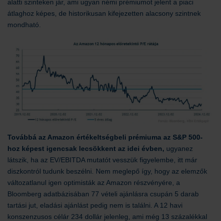
alatti szinteken jár, ami ugyan némi prémiumot jelent a piaci
átlaghoz képes, de historikusan kifejezetten alacsony szintnek
mondható.
Továbbá az Amazon értékeltségbeli prémiuma az S&P 500-
hoz képest igencsak lecsökkent az idei évben,
ugyanez
látszik, ha az EV/EBITDA mutatót vesszük figyelembe, itt már
diszkontról tudunk beszélni. Nem meglepő így, hogy az elemzők
változatlanul igen optimisták az Amazon részvényére, a
Bloomberg adatbázisában 77 vételi ajánlásra csupán 5 darab
tartási jut, eladási ajánlást pedig nem is találni. A 12 havi
konszenzusos célár 234 dollár jelenleg, ami még 13 százalékkal