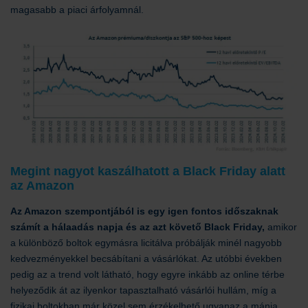
magasabb a piaci árfolyamnál.
Megint nagyot kaszálhatott a Black Friday alatt
az Amazon
Az Amazon szempontjából is egy igen fontos időszaknak
számít a hálaadás napja és az azt követő Black Friday,
amikor
a különböző boltok egymásra licitálva próbálják minél nagyobb
kedvezményekkel becsábítani a vásárlókat. Az utóbbi években
pedig az a trend volt látható, hogy egyre inkább az online térbe
helyeződik át az ilyenkor tapasztalható vásárlói hullám, míg a
fizikai boltokban már közel sem érzékelhető ugyanaz a mánia,