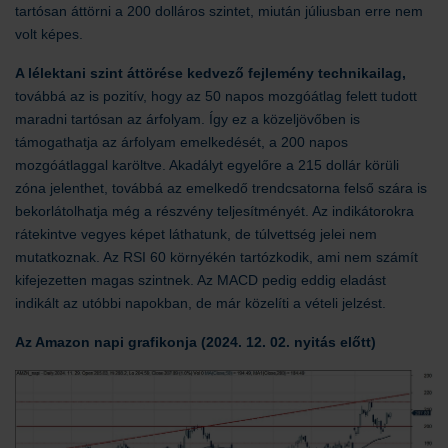
tartósan áttörni a 200 dolláros szintet, miután júliusban erre nem
volt képes.
A lélektani szint áttörése kedvező fejlemény technikailag,
továbbá az is pozitív, hogy az 50 napos mozgóátlag felett tudott
maradni tartósan az árfolyam. Így ez a közeljövőben is
támogathatja az árfolyam emelkedését, a 200 napos
mozgóátlaggal karöltve. Akadályt egyelőre a 215 dollár körüli
zóna jelenthet, továbbá az emelkedő trendcsatorna felső szára is
bekorlátolhatja még a részvény teljesítményét. Az indikátorokra
rátekintve vegyes képet láthatunk, de túlvettség jelei nem
mutatkoznak. Az RSI 60 környékén tartózkodik, ami nem számít
kifejezetten magas szintnek. Az MACD pedig eddig eladást
indikált az utóbbi napokban, de már közelíti a vételi jelzést.
Az Amazon napi grafikonja (2024. 12. 02. nyitás előtt)