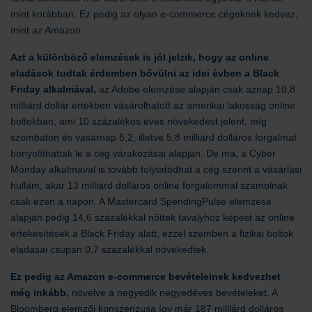
mint korábban. Ez pedig az olyan e-commerce cégeknek kedvez,
mint az Amazon.
Azt a különböző elemzések is jól jelzik, hogy az online
eladások tudtak érdemben bővülni az idei évben a Black
Friday alkalmával,
az Adobe elemzése alapján csak aznap 10,8
milliárd dollár értékben vásárolhatott az amerikai lakosság online
boltokban, ami 10 százalékos éves növekedést jelent, míg
szombaton és vasárnap 5,2, illetve 5,8 milliárd dolláros forgalmat
bonyolíthattak le a cég várakozásai alapján. De ma, a Cyber
Monday alkalmával is tovább folytatódhat a cég szerint a vásárlási
hullám, akár 13 milliárd dolláros online forgalommal számolnak
csak ezen a napon. A Mastercard SpendingPulse elemzése
alapján pedig 14,6 százalékkal nőttek tavalyhoz képest az online
értékesítések a Black Friday alatt, ezzel szemben a fizikai boltok
eladásai csupán 0,7 százalékkal növekedtek.
Ez pedig az Amazon e-commerce bevételeinek kedvezhet
még inkább,
növelve a negyedik negyedéves bevételeket. A
Bloomberg elemzői konszenzusa így már 187 milliárd dolláros