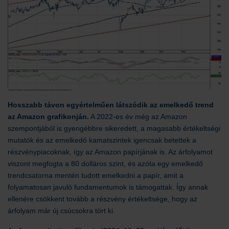
Hosszabb távon egyértelműen látszódik az emelkedő trend
az Amazon grafikonján.
A 2022-es év még az Amazon
szempontjából is gyengébbre sikeredett, a magasabb értékeltségi
mutatók és az emelkedő kamatszintek igencsak betettek a
részvénypiacoknak, így az Amazon papírjának is. Az árfolyamot
viszont megfogta a 80 dolláros szint, és azóta egy emelkedő
trendcsatorna mentén tudott emelkedni a papír, amit a
folyamatosan javuló fundamentumok is támogattak. Így annak
ellenére csökkent tovább a részvény értékeltsége, hogy az
árfolyam már új csúcsokra tört ki.