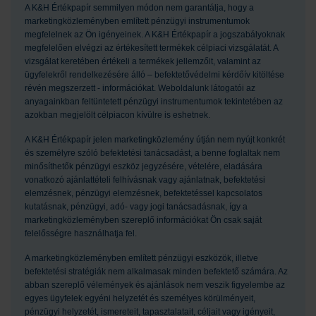
A K&H Értékpapír semmilyen módon nem garantálja, hogy a
marketingközleményben említett pénzügyi instrumentumok
megfelelnek az Ön igényeinek. A K&H Értékpapír a jogszabályoknak
megfelelően elvégzi az értékesített termékek célpiaci vizsgálatát. A
vizsgálat keretében értékeli a termékek jellemzőit, valamint az
ügyfelekről rendelkezésére álló – befektetővédelmi kérdőív kitöltése
révén megszerzett - információkat. Weboldalunk látogatói az
anyagainkban feltüntetett pénzügyi instrumentumok tekintetében az
azokban megjelölt célpiacon kívülre is eshetnek.
A K&H Értékpapír jelen marketingközlemény útján nem nyújt konkrét
és személyre szóló befektetési tanácsadást, a benne foglaltak nem
minősíthetők pénzügyi eszköz jegyzésére, vételére, eladására
vonatkozó ajánlattételi felhívásnak vagy ajánlatnak, befektetési
elemzésnek, pénzügyi elemzésnek, befektetéssel kapcsolatos
kutatásnak, pénzügyi, adó- vagy jogi tanácsadásnak, így a
marketingközleményben szereplő információkat Ön csak saját
felelősségre használhatja fel.
A marketingközleményben említett pénzügyi eszközök, illetve
befektetési stratégiák nem alkalmasak minden befektető számára. Az
abban szereplő vélemények és ajánlások nem veszik figyelembe az
egyes ügyfelek egyéni helyzetét és személyes körülményeit,
pénzügyi helyzetét, ismereteit, tapasztalatait, céljait vagy igényeit,