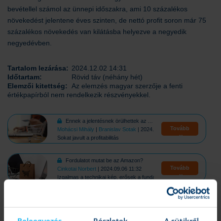
bevétellel számol az ünnepi időszakra, ami 10 százalékos
növekedést jelentene éves szinten, de nettó profit soron már 75
százalékos növekedés van kilátásba helyezve a negyedik
negyedévben.
Tartalom lezárása:
2024.12.02 14:31
Időtartam:
Rövid táv (néhány hét)
Elemzői kitettség:
Az elemzés magyar szerzője a fenti
értékpapírból nem rendelkezik részvényekkel.
Ennek a jelentésnek örülhettek az Amazon befektetői
Tovább
Mohácsi Mihály
|
Branislav Sotak
| 2024.11.04 15:13
Sokat javult a profitabilitás
Fordulatot mutat be az Amazon?
Tovább
Cinkotai Norbert
| 2024.09.06 11:32
Izgalmas a technikai kép, erősek a fundamentumok
Csúcstámadás előtt az Amazon
Tovább
Varga Dániel
| 2024.06.18 14:20
Még lendületet gyűjt a részvény
Beleegyezés
Részletek
A sütikről