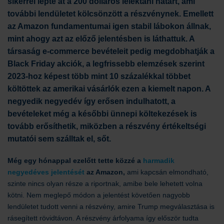
sikerrel lépte át a 200 dolláros lélektani határt, ami
további lendületet kölcsönzött a részvénynek. Emellett
az Amazon fundamentumai igen stabil lábokon állnak,
mint ahogy azt az előző jelentésben is láthattuk. A
társaság e-commerce bevételeit pedig megdobhatják a
Black Friday akciók, a legfrissebb elemzések szerint
2023-hoz képest több mint 10 százalékkal többet
költöttek az amerikai vásárlók ezen a kiemelt napon. A
negyedik negyedév így erősen indulhatott, a
bevételeket még a későbbi ünnepi költekezések is
tovább erősíthetik, miközben a részvény értékeltségi
mutatói sem szálltak el, sőt.
Még egy hónappal ezelőtt tette közzé a
harmadik
negyedéves jelentését
az Amazon,
ami kapcsán elmondható,
szinte nincs olyan része a riportnak, amibe bele lehetett volna
kötni. Nem meglepő módon a jelentést követően nagyobb
lendületet tudott venni a részvény, amire Trump megválasztása is
rásegített rövidtávon. A részvény árfolyama így először tudta