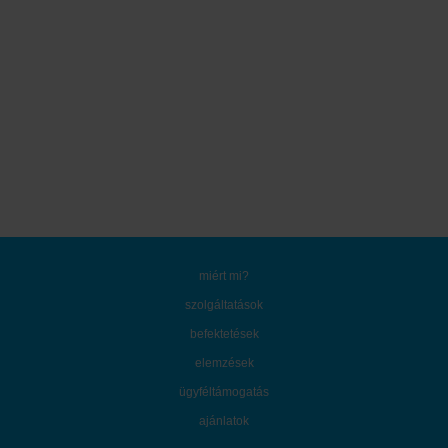
miért mi?
szolgáltatások
befektetések
elemzések
ügyféltámogatás
ajánlatok