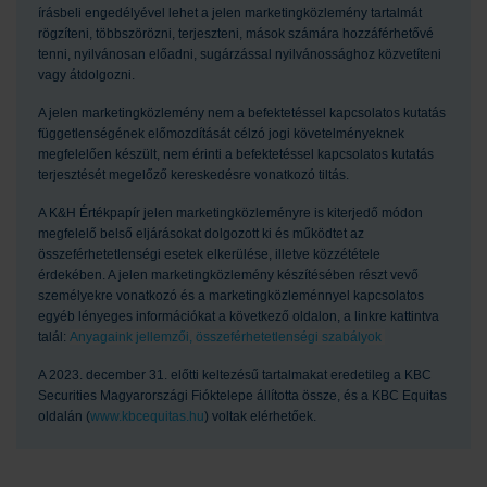
írásbeli engedélyével lehet a jelen marketingközlemény tartalmát
rögzíteni, többszörözni, terjeszteni, mások számára hozzáférhetővé
tenni, nyilvánosan előadni, sugárzással nyilvánossághoz közvetíteni
vagy átdolgozni.
A jelen marketingközlemény nem a befektetéssel kapcsolatos kutatás
függetlenségének előmozdítását célzó jogi követelményeknek
megfelelően készült, nem érinti a befektetéssel kapcsolatos kutatás
terjesztését megelőző kereskedésre vonatkozó tiltás.
A K&H Értékpapír jelen marketingközleményre is kiterjedő módon
megfelelő belső eljárásokat dolgozott ki és működtet az
összeférhetetlenségi esetek elkerülése, illetve közzététele
érdekében. A jelen marketingközlemény készítésében részt vevő
személyekre vonatkozó és a marketingközleménnyel kapcsolatos
egyéb lényeges információkat a következő oldalon, a linkre kattintva
talál:
Anyagaink jellemzői, összeférhetetlenségi szabályok
A 2023. december 31. előtti keltezésű tartalmakat eredetileg a KBC
Securities Magyarországi Fióktelepe állította össze, és a KBC Equitas
oldalán (
www.kbcequitas.hu
) voltak elérhetőek.