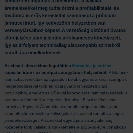
kedvezően fogadtak a befektetők. A vállalat
áremelésekkel meg tudta őrizni a profitabilitását, és
továbbra is erős kereslettel szembesül a prémium
járművei iránt, így kedvezőbb helyzetben van
versenytársaihoz képest. A vezetőség októberi óvatos
előrejelzése után jelentős árfolyamesés következett,
így az árfolyam technikailag alacsonyabb szintekről
indult újra emelkedésnek.
Az elmúlt időszakban legutóbb a
Mercedes jelentése
kapcsán írtunk az európai autógyártók helyzetéről.
A kilátások
idén sokat romlottak az ágazaton belül, ugyanis a kínai szereplők
megerősödésével több európai gyártó is veszített piaci
pozíciójából, emellett az USA-val kapcsolatos vámintézkedések is
negatívan érintették a cégeket. Jelenleg 15 százalékos vám
terheli az Egyesült Államokba exportált európai autókat, ami
számottevően növelte a költségeket, és ezáltal rontotta a cégek
jövedelmezőségét. A vámokkal együtt járó bizonytalanság
közepette több vállalat is csökkentette a 2025-ös évre vonatkozó