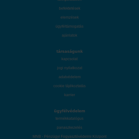
befektetések
elemzések
ügyféltámogatás
ajánlatok
társaságunk
kapcsolat
jogi nyilatkozat
adatvédelem
cookie tájékoztatás
karrier
ügyfélvédelem
termékkatalógus
panaszkezelés
MNB - Pénzügyi Fogyasztóvédelmi Központ