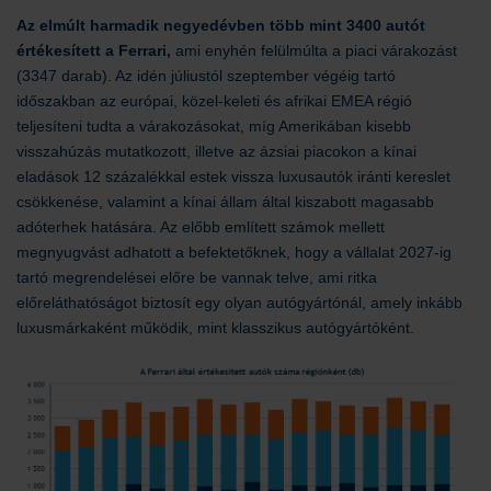
Az elmúlt harmadik negyedévben több mint 3400 autót
értékesített a Ferrari,
ami enyhén felülmúlta a piaci várakozást
(3347 darab). Az idén júliustól szeptember végéig tartó
időszakban az európai, közel-keleti és afrikai EMEA régió
teljesíteni tudta a várakozásokat, míg Amerikában kisebb
visszahúzás mutatkozott, illetve az ázsiai piacokon a kínai
eladások 12 százalékkal estek vissza luxusautók iránti kereslet
csökkenése, valamint a kínai állam által kiszabott magasabb
adóterhek hatására. Az előbb említett számok mellett
megnyugvást adhatott a befektetőknek, hogy a vállalat 2027-ig
tartó megrendelései előre be vannak telve, ami ritka
előreláthatóságot biztosít egy olyan autógyártónál, amely inkább
luxusmárkaként működik, mint klasszikus autógyártóként.