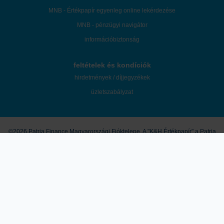
MNB - Értékpapír egyenleg online lekérdezése
MNB - pénzügyi navigátor
információbiztonság
feltételek és kondíciók
hirdetmények / díjjegyzékek
üzletszabályzat
©2026 Patria Finance Magyarországi Fióktelepe. A "K&H Értékpapír" a Patria
Finance Magyarországi Fióktelepe mint az ügyfelek tényleges befektetési
szolgáltatója által használt márkanév.
A honlapon megjelenő marketingközlemények és egyéb tartalmak útján a
K&H Értékpapír nem nyújt konkrét és személyre szóló befektetési
tanácsadást, a leírtak nem minősíthetők pénzügyi eszköz jegyzésére,
vételére, eladására vonatkozó ajánlattételi felhívásnak vagy ajánlatnak,
befektetési elemzésnek, pénzügyi elemzésnek, befektetéssel kapcsolatos
kutatásnak, pénzügyi, adó- vagy jogi tanácsadásnak, így a honlapon