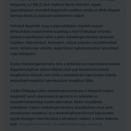
felügyelet, a CNB (Czech National Bank) ellenőrzi, egyes,
jogszabályban nevesített tárgykörök esetében pedig az MNB (Magyar
Nemzeti Bank) is jogosult hatáskörében eljárni.
Felhívjuk figyelmét, hogy a jogszabályban rögzített szabad
felhasználás eseteit kivéve kizárólag a K&H Értékpapír előzetes
írásbeli engedélyével lehet a jelen marketingközlemény tartalmát
rögzíteni, többszörözni, terjeszteni, mások számára hozzáférhetővé
tenni, nyilvánosan előadni, sugárzással nyilvánossághoz közvetíteni
vagy átdolgozni.
A jelen marketingközlemény nem a befektetéssel kapcsolatos kutatás
függetlenségének előmozdítását célzó jogi követelményeknek
megfelelően készült, nem érinti a befektetéssel kapcsolatos kutatás
terjesztését megelőző kereskedésre vonatkozó tiltás.
A K&H Értékpapír jelen marketingközleményre is kiterjedő módon
megfelelő belső eljárásokat dolgozott ki és működtet az
összeférhetetlenségi esetek elkerülése, illetve közzététele
érdekében. A jelen marketingközlemény készítésében részt vevő
személyekre vonatkozó és a marketingközleménnyel kapcsolatos
egyéb lényeges információkat a következő oldalon, a linkre kattintva
talál:
Anyagaink jellemzői, összeférhetetlenségi szabályok