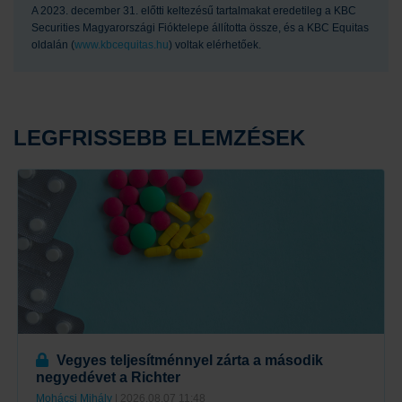
A 2023. december 31. előtti keltezésű tartalmakat eredetileg a KBC
Securities Magyarországi Fióktelepe állította össze, és a KBC Equitas
oldalán (
www.kbcequitas.hu
) voltak elérhetőek.
LEGFRISSEBB ELEMZÉSEK
Vegyes teljesítménnyel zárta a második
negyedévet a Richter
Mohácsi Mihály
| 2026.08.07 11:48