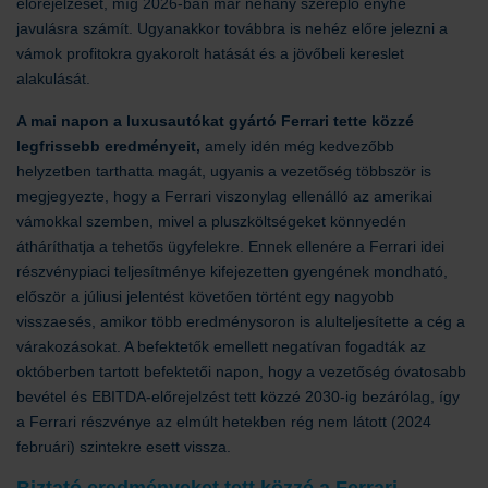
előrejelzését, míg 2026-ban már néhány szereplő enyhe
javulásra számít. Ugyanakkor továbbra is nehéz előre jelezni a
vámok profitokra gyakorolt hatását és a jövőbeli kereslet
alakulását.
A mai napon a luxusautókat gyártó Ferrari tette közzé
legfrissebb eredményeit,
amely idén még kedvezőbb
helyzetben tarthatta magát, ugyanis a vezetőség többször is
megjegyezte, hogy a Ferrari viszonylag ellenálló az amerikai
vámokkal szemben, mivel a pluszköltségeket könnyedén
átháríthatja a tehetős ügyfelekre. Ennek ellenére a Ferrari idei
részvénypiaci teljesítménye kifejezetten gyengének mondható,
először a júliusi jelentést követően történt egy nagyobb
visszaesés, amikor több eredménysoron is alulteljesítette a cég a
várakozásokat. A befektetők emellett negatívan fogadták az
októberben tartott befektetői napon, hogy a vezetőség óvatosabb
bevétel és EBITDA-előrejelzést tett közzé 2030-ig bezárólag, így
a Ferrari részvénye az elmúlt hetekben rég nem látott (2024
februári) szintekre esett vissza.