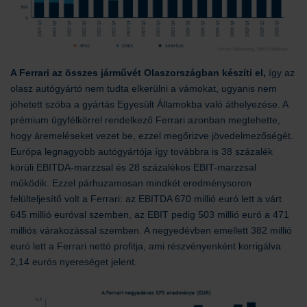
A Ferrari az összes járművét Olaszországban készíti el,
így az
olasz autógyártó nem tudta elkerülni a vámokat, ugyanis nem
jöhetett szóba a gyártás Egyesült Államokba való áthelyezése. A
prémium ügyfélkörrel rendelkező Ferrari azonban megtehette,
hogy áremeléseket vezet be, ezzel megőrizve jövedelmezőségét.
Európa legnagyobb autógyártója így továbbra is 38 százalék
körüli EBITDA-marzzsal és 28 százalékos EBIT-marzzsal
működik. Ezzel párhuzamosan mindkét eredménysoron
felülteljesítő volt a Ferrari: az EBITDA 670 millió euró lett a várt
645 millió euróval szemben, az EBIT pedig 503 millió euró a 471
milliós várakozással szemben. A negyedévben emellett 382 millió
euró lett a Ferrari nettó profitja, ami részvényenként korrigálva
2,14 eurós nyereséget jelent.