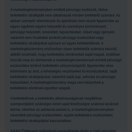
A marketingközleményben említett pénzügyi eszközök, illetve
befektetési stratégiák nem alkalmasak minden befektető számára. Az
abban szereplő vélemények és ajánlások nem veszik figyelembe az
egyes ügyfelek egyéni helyzetét és személyes körülményeit,
pénzügyi helyzetét, ismereteit, tapasztalatait, céljait vagy igényeit,
valamint nem hivatottak konkrét pénzügyi eszközöket vagy
befektetési stratégiákat ajánlani az egyes befektetőknek. A
marketingközlemény elsősorban olyan befektetők számára készült,
akiktől elvárható, hogy befektetési döntéseiket saját maguk, önállóan
hozzák meg és döntsenek a marketingközleménnyel érintett pénzügyi
eszközökbe történő befektetés célszerűségéről, figyelembe véve
különösen az árat, a lehetséges veszélyeket és kockázatokat, saját
befektetési stratégiájukat, valamint saját jogi, adózási és pénzügyi
helyzetüket. A marketingközlemény maga nem képezheti a
befektetési döntések egyetlen alapját.
A befektetőnek a befektetés alkalmasságának megítélése
szempontjából szükséges lehet saját felelősségre szakmai tanácsot
kérnie, ideértve az adótanácsadást is, a marketingközleményben
nevesített pénzügyi eszközökkel, egyéb befektetési eszközökkel,
befektetési stratégiákkal kapcsolatban.
A K&H Értékpapír működését anyavállalata révén a cseh pénzügyi