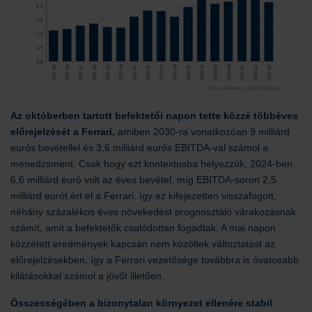
Az októberben tartott befektetői napon tette közzé többéves
előrejelzését a Ferrari,
amiben 2030-ra vonatkozóan 9 milliárd
eurós bevétellel és 3,6 milliárd eurós EBITDA-val számol a
menedzsment. Csak hogy ezt kontextusba helyezzük, 2024-ben
6,6 milliárd euró volt az éves bevétel, míg EBITDA-soron 2,5
milliárd eurót ért el a Ferrari, így ez kifejezetten visszafogott,
néhány százalékos éves növekedést prognosztáló várakozásnak
számít, amit a befektetők csalódottan fogadtak. A mai napon
közzétett eredmények kapcsán nem közöltek változtatást az
előrejelzésekben, így a Ferrari vezetősége továbbra is óvatosabb
kilátásokkal számol a jövőt illetően.
Összességében a bizonytalan környezet ellenére stabil