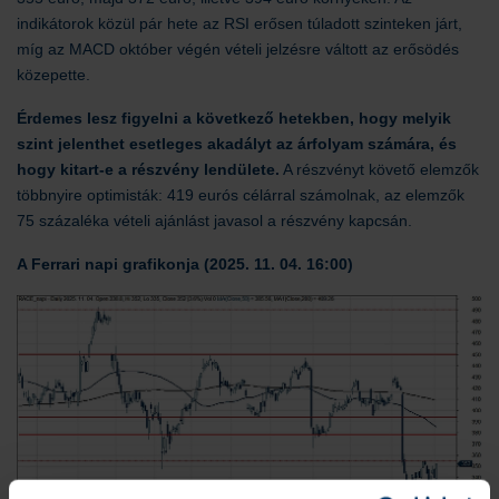
indikátorok közül pár hete az RSI erősen túladott szinteken járt,
míg az MACD október végén vételi jelzésre váltott az erősödés
közepette.
Érdemes lesz figyelni a következő hetekben, hogy melyik
szint jelenthet esetleges akadályt az árfolyam számára, és
hogy kitart-e a részvény lendülete.
A részvényt követő elemzők
többnyire optimisták: 419 eurós célárral számolnak, az elemzők
75 százaléka vételi ajánlást javasol a részvény kapcsán.
A Ferrari
napi grafikonja (2025. 11. 04. 16:00)