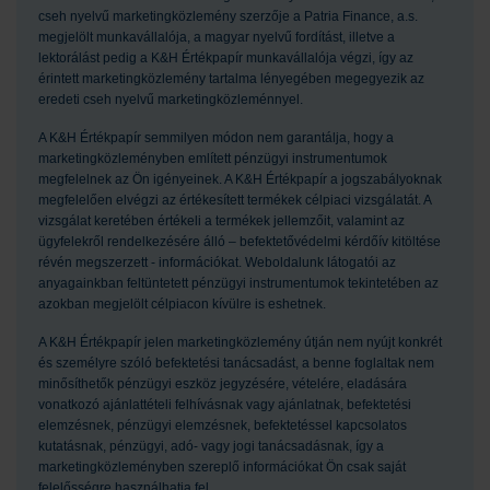
cseh nyelvű marketingközlemény szerzője a Patria Finance, a.s.
megjelölt munkavállalója, a magyar nyelvű fordítást, illetve a
lektorálást pedig a K&H Értékpapír munkavállalója végzi, így az
érintett marketingközlemény tartalma lényegében megegyezik az
eredeti cseh nyelvű marketingközleménnyel.
A K&H Értékpapír semmilyen módon nem garantálja, hogy a
marketingközleményben említett pénzügyi instrumentumok
megfelelnek az Ön igényeinek. A K&H Értékpapír a jogszabályoknak
megfelelően elvégzi az értékesített termékek célpiaci vizsgálatát. A
vizsgálat keretében értékeli a termékek jellemzőit, valamint az
ügyfelekről rendelkezésére álló – befektetővédelmi kérdőív kitöltése
révén megszerzett - információkat. Weboldalunk látogatói az
anyagainkban feltüntetett pénzügyi instrumentumok tekintetében az
azokban megjelölt célpiacon kívülre is eshetnek.
A K&H Értékpapír jelen marketingközlemény útján nem nyújt konkrét
és személyre szóló befektetési tanácsadást, a benne foglaltak nem
minősíthetők pénzügyi eszköz jegyzésére, vételére, eladására
vonatkozó ajánlattételi felhívásnak vagy ajánlatnak, befektetési
elemzésnek, pénzügyi elemzésnek, befektetéssel kapcsolatos
kutatásnak, pénzügyi, adó- vagy jogi tanácsadásnak, így a
marketingközleményben szereplő információkat Ön csak saját
felelősségre használhatja fel.