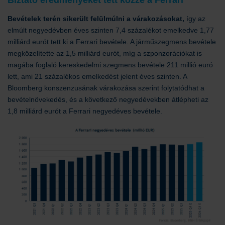
Biztató eredményeket tett közzé a Ferrari
Bevételek terén sikerült felülmúlni a várakozásokat,
így az
elmúlt negyedévben éves szinten 7,4 százalékot emelkedve 1,77
milliárd eurót tett ki a Ferrari bevétele. A járműszegmens bevétele
megközelítette az 1,5 milliárd eurót, míg a szponzorációkat is
magába foglaló kereskedelmi szegmens bevétele 211 millió euró
lett, ami 21 százalékos emelkedést jelent éves szinten. A
Bloomberg konszenzusának várakozása szerint folytatódhat a
bevételnövekedés, és a következő negyedévekben átlépheti az
1,8 milliárd eurót a Ferrari negyedéves bevétele.