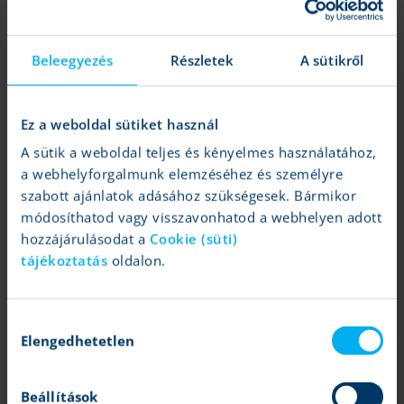
Beleegyezés
Részletek
A sütikről
Tartalom lezárása:
2025.11.04 16:14
Ez a weboldal sütiket használ
Időtartam:
Közép táv (néhány hónap)
Elemzői kitettség:
Az elemzés magyar szerzője a fenti
A sütik a weboldal teljes és kényelmes használatához,
értékpapírból nem rendelkezik részvényekkel.
a webhelyforgalmunk elemzéséhez és személyre
szabott ajánlatok adásához szükségesek. Bármikor
Folytatná az erős teljesítményt a Ferrari
módosíthatod vagy visszavonhatod a webhelyen adott
Tovább
Mohácsi Mihály
| 2024.01.03 15:12
hozzájárulásodat a
Cookie (süti)
Érdekes szinteken az árfolyam
tájékoztatás
oldalon.
Kiengedte a kéziféket a Ferrari
Tovább
Varga Dániel
| 2022.02.09 13:10
Fordulós alakzatot mutat a grafikon
Hozzájárulás
Elengedhetetlen
kiválasztása
jogi nyilatkozat
Beállítások
A fenti marketingközleményt a Patria Finance Magyarországi