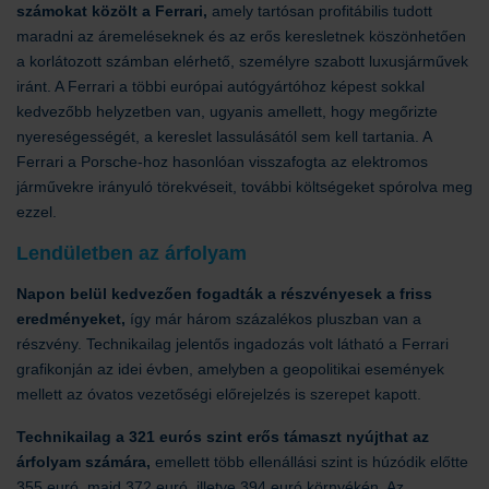
számokat közölt a Ferrari,
amely tartósan profitábilis tudott
maradni az áremeléseknek és az erős keresletnek köszönhetően
a korlátozott számban elérhető, személyre szabott luxusjárművek
iránt. A Ferrari a többi európai autógyártóhoz képest sokkal
kedvezőbb helyzetben van, ugyanis amellett, hogy megőrizte
nyereségességét, a kereslet lassulásától sem kell tartania. A
Ferrari a Porsche-hoz hasonlóan visszafogta az elektromos
járművekre irányuló törekvéseit, további költségeket spórolva meg
ezzel.
Lendületben az árfolyam
Napon belül kedvezően fogadták a részvényesek a friss
eredményeket,
így már három százalékos pluszban van a
részvény. Technikailag jelentős ingadozás volt látható a Ferrari
grafikonján az idei évben, amelyben a geopolitikai események
mellett az óvatos vezetőségi előrejelzés is szerepet kapott.
Technikailag a 321 eurós szint erős támaszt nyújthat az
árfolyam számára,
emellett több ellenállási szint is húzódik előtte
355 euró, majd 372 euró, illetve 394 euró környékén. Az